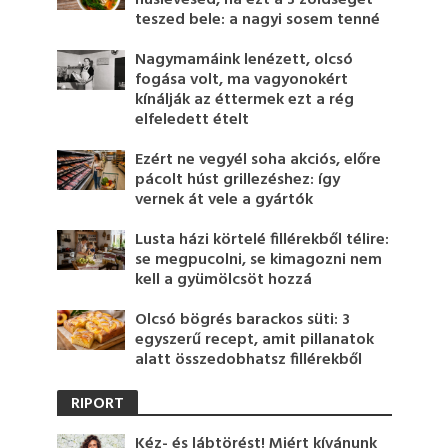
húslevesed, ha ezt a 3 zöldséget
teszed bele: a nagyi sosem tenné
Nagymamáink lenézett, olcsó
fogása volt, ma vagyonokért
kínálják az éttermek ezt a rég
elfeledett ételt
Ezért ne vegyél soha akciós, előre
pácolt húst grillezéshez: így
vernek át vele a gyártók
Lusta házi körtelé fillérekből télire:
se megpucolni, se kimagozni nem
kell a gyümölcsöt hozzá
Olcsó bögrés barackos süti: 3
egyszerű recept, amit pillanatok
alatt összedobhatsz fillérekből
RIPORT
Kéz- és lábtörést! Miért kívánunk