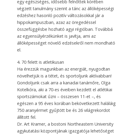
egy egészséges, idősebb felnőttek körében
végzett tanulmány szerint a tánc az állóképességi
edzéshez hasonló pozitív változásokkal jár a
hippokampuszban, azaz az öregedéssel
összefüggésbe hozható agyi régióban. Továbbá
az egyensúlyérzékünket is javítja, ami az
állóképességet növelő edzésekről nem mondható
el.
4. 70 felett is atletikusan
Ha érezzük magunkban az energiát, nyugodtan
növelhetjük is a tétet, és sportoljunk aktívabban!
Gondoljunk csak arra a kanadai tanárnőre, Olga
Kotelkóra, aki a 70-es éveiben kezdett el atlétikai
sportszámokat űzni – összesen 11-et –, és
egészen a 95 éves korában bekövetkezett haláláig
750 aranyérmet gyűjtött be és 26 világrekordot
állított fel.
Dr. Art Kramer, a bostoni Northeastern University
agykutatási központjának igazgatója lehetőséget