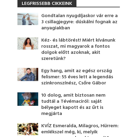
LEGFRISSEBB CIKKEINK
Gondtalan nyugdíjaskor vár erre a
3 csillagjegyre: dúskálni fognak az
anyagiakban
Kéz- és lábtörést! Miért kívánunk
rosszat, mi magyarok a fontos
dolgok előtt azoknak, akit
szeretünk?
Egy hang, amit az egész ország
felismer: 55 éves lett a legendás
szinkronszínész, Csőre Gábor
10 dolog, amit biztosan nem
tudtál a Tévémaciról: saját
bélyeget kapott és az űrt is
megjárta
KVÍZ Esmeralda, Milagros, Hürrem:
emlékszel még, ki, melyik