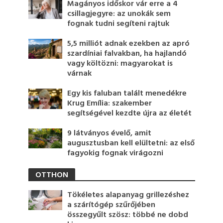
Magányos időskor vár erre a 4
csillagjegyre: az unokák sem
fognak tudni segíteni rajtuk
5,5 milliót adnak ezekben az apró
szardíniai falvakban, ha hajlandó
vagy költözni: magyarokat is
várnak
Egy kis faluban talált menedékre
Krug Emília: szakember
segítségével kezdte újra az életét
9 látványos évelő, amit
augusztusban kell elültetni: az első
fagyokig fognak virágozni
OTTHON
Tökéletes alapanyag grillezéshez
a szárítógép szűrőjében
összegyűlt szösz: többé ne dobd