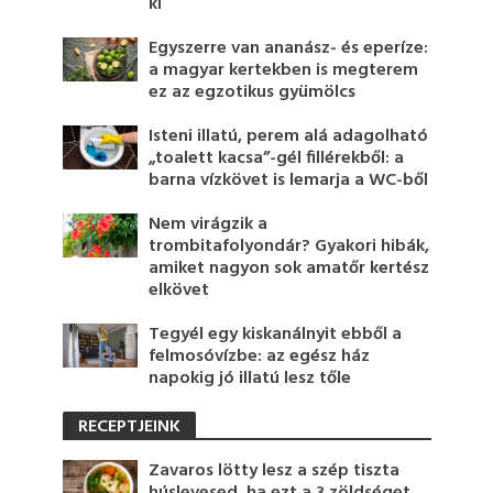
ki
Egyszerre van ananász- és eperíze:
a magyar kertekben is megterem
ez az egzotikus gyümölcs
Isteni illatú, perem alá adagolható
„toalett kacsa”-gél fillérekből: a
barna vízkövet is lemarja a WC-ből
Nem virágzik a
trombitafolyondár? Gyakori hibák,
amiket nagyon sok amatőr kertész
elkövet
Tegyél egy kiskanálnyit ebből a
felmosóvízbe: az egész ház
napokig jó illatú lesz tőle
RECEPTJEINK
Zavaros lötty lesz a szép tiszta