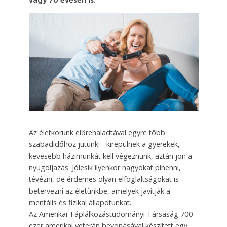
vagy 70 évesen is.
Az életkorunk előrehaladtával egyre több
szabadidőhöz jutunk – kirepülnek a gyerekek,
kevesebb házimunkát kell végeznünk, aztán jön a
nyugdíjazás. Jólesik ilyenkor nagyokat pihenni,
tévézni, de érdemes olyan elfoglaltságokat is
betervezni az életünkbe, amelyek javítják a
mentális és fizikai állapotunkat.
Az Amerikai Táplálkozástudományi Társaság 700
ezer amerikai veterán bevonásával készített egy