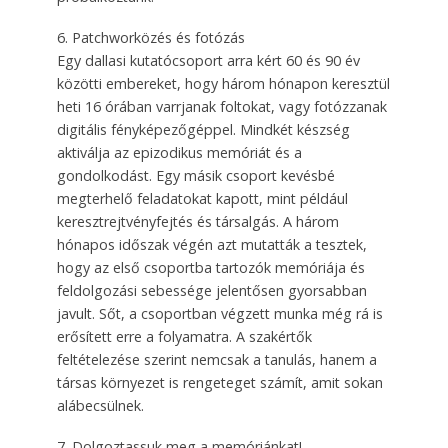
6. Patchworközés és fotózás
Egy dallasi kutatócsoport arra kért 60 és 90 év
közötti embereket, hogy három hónapon keresztül
heti 16 órában varrjanak foltokat, vagy fotózzanak
digitális fényképezőgéppel. Mindkét készség
aktiválja az epizodikus memóriát és a
gondolkodást. Egy másik csoport kevésbé
megterhelő feladatokat kapott, mint például
keresztrejtvényfejtés és társalgás. A három
hónapos időszak végén azt mutatták a tesztek,
hogy az első csoportba tartozók memóriája és
feldolgozási sebessége jelentősen gyorsabban
javult. Sőt, a csoportban végzett munka még rá is
erősített erre a folyamatra. A szakértők
feltételezése szerint nemcsak a tanulás, hanem a
társas környezet is rengeteget számít, amit sokan
alábecsülnek.
7. Dolgoztassuk meg a memóriánkat!