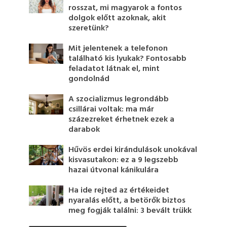
rosszat, mi magyarok a fontos
dolgok előtt azoknak, akit
szeretünk?
Mit jelentenek a telefonon
található kis lyukak? Fontosabb
feladatot látnak el, mint
gondolnád
A szocializmus legrondább
csillárai voltak: ma már
százezreket érhetnek ezek a
darabok
Hűvös erdei kirándulások unokával
kisvasutakon: ez a 9 legszebb
hazai útvonal kánikulára
Ha ide rejted az értékeidet
nyaralás előtt, a betörők biztos
meg fogják találni: 3 bevált trükk