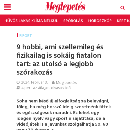
HŰVÖS LAKÁS KLÍMA NÉLKÜL
SPÓROLÁS
HOROSZKÓP
KERT 
RIPORT
9 hobbi, ami szellemileg és
fizikailag is sokáig fiatalon
tart: az utolsó a legjobb
szórakozás
2024. február 3.
Meglepetés
4 perc az átlagos olvasási idő
Soha nem késő új elfoglaltságba belevágni,
főleg, ha még hosszú ideig szeretnénk fittek
és egészségesek maradni. Ez lehet egy
idegen nyelv vagy sport elsajátítása, de a
videójáték is a javunkat szolgálhatja 50, 60