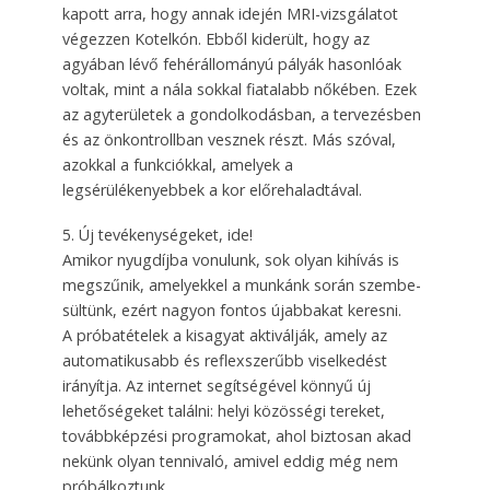
kapott arra, hogy annak idején MRI-vizsgálatot
végezzen Kotelkón. Ebből kiderült, hogy az
agyában lévő fehérállományú pályák hasonlóak
voltak, mint a nála sokkal fiatalabb nőkében. Ezek
az agyterületek a gondolkodásban, a tervezésben
és az önkontrollban vesznek részt. Más szóval,
azokkal a funkciókkal, amelyek a
legsérülékenyebbek a kor előrehaladtával.
5. Új tevékenységeket, ide!
Amikor nyugdíjba vonulunk, sok olyan kihívás is
megszűnik, amelyekkel a munkánk során szembe­
sültünk, ezért nagyon fontos újabbakat keresni.
A próbatételek a kisagyat aktiválják, amely az
automatikusabb és reflexszerűbb viselkedést
irányítja. Az internet segítségével könnyű új
lehetőségeket találni: helyi közösségi tereket,
továbbképzési programokat, ahol biztosan akad
nekünk olyan tennivaló, amivel eddig még nem
próbálkoztunk.