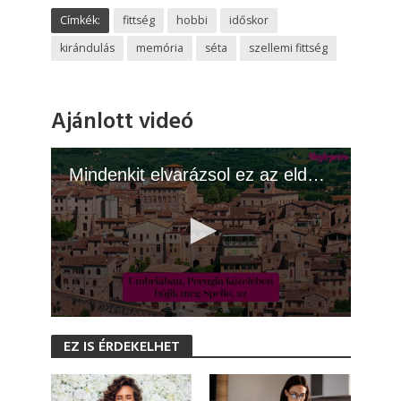
Címkék:
fittség
hobbi
időskor
kirándulás
memória
séta
szellemi fittség
Ajánlott videó
Mindenkit elvarázsol ez az eldugott olasz falu
0
s
EZ IS ÉRDEKELHET
e
c
o
n