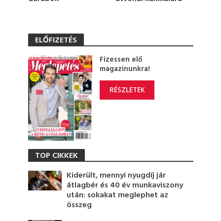
ELŐFIZETÉS
Fizessen elő
magazinunkra!
RÉSZLETEK
TOP CIKKEK
Kiderült, mennyi nyugdíj jár
átlagbér és 40 év munkaviszony
után: sokakat meglephet az
összeg