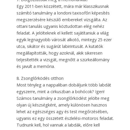
Egy 2011-ben közzétett, mára már klasszikusnak
számító tanulmány a londoni taxisofőri képesítés
megszerzésére készülő embereket vizsgálta. Az
ottani tanulás ugyanis köztudottan elég nehéz
feladat. A jelölteknek el kellett sajátítaniuk a világ
egyik legnagyobb városát alkotó, mintegy 25 ezer
utca, sikátor és sugárút labirintusát. A kutatók
megállapították, hogy azoknál, akik sikeresen
teljesítették a vizsgát, megnőtt a szürkeállomány
és javult a memória.
8. Zsonglőrködés otthon
Most tényleg a nappaliban dobáljunk több labdát
egyszerre, mint a cirkuszban a bohócok? Igen!
Számos tanulmány a zsonglőrködést jelölte meg
olyan új készségként, amely különösen hasznos
lehet az egészséges agy és test megőrzésében,
ugyanis ez egy összetett észlelési-motoros feladat.
Tudnunk kell, hol vannak a labdák, előre kell