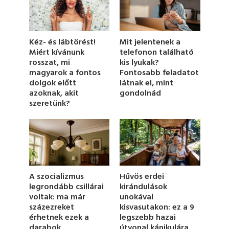
d
s
o
f
1
Kéz- és lábtörést!
Mit jelentenek a
m
Miért kívánunk
telefonon található
i
rosszat, mi
kis lyukak?
n
u
magyarok a fontos
Fontosabb feladatot
t
dolgok előtt
látnak el, mint
e
azoknak, akit
gondolnád
,
szeretünk?
7
s
e
c
o
n
d
s
Hűvös erdei
A szocializmus
kirándulások
legrondább csillárai
unokával
voltak: ma már
kisvasutakon: ez a 9
százezreket
legszebb hazai
érhetnek ezek a
útvonal kánikulára
darabok