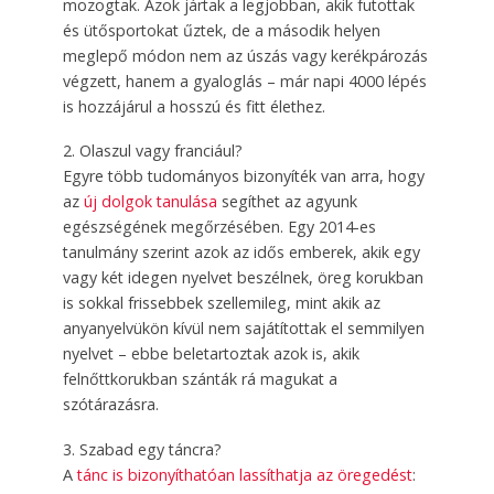
mozogtak. Azok jártak a legjobban, akik futottak
és ütősportokat űztek, de a második helyen
meglepő módon nem az úszás vagy kerékpározás
végzett, hanem a gyaloglás – már napi 4000 lépés
is hozzájárul a hosszú és fitt élethez.
2. Olaszul vagy franciául?
Egyre több tudományos bizonyíték van arra, hogy
az
új dolgok tanulása
segíthet az agyunk
egészségének megőrzésében. Egy 2014-es
tanulmány szerint azok az idős emberek, akik egy
vagy két idegen nyelvet beszélnek, öreg korukban
is sokkal frissebbek szellemileg, mint akik az
anyanyelvükön kívül nem sajátítottak el semmilyen
nyelvet – ebbe beletartoztak azok is, akik
felnőttkorukban szánták rá magukat a
szótárazásra.
3. Szabad egy táncra?
A
tánc is bizonyíthatóan lassíthatja az öregedést
: