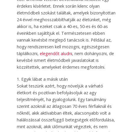
érdekes kísérletet. Ennek során kilenc olyan
életmódbeli szokást találtak, amelyek bizonyítottan
24 évvel meghosszabbíthatják az életünket, még
akkor is, ha ezeket csak a 40-es, 50-es és 60-as
éveinkben sajátítjuk el. Természetesen ebben
vannak kevésbé meglepő tanácsok is. Például az,
hogy rendszeresen kell mozogni, egészségesen
táplálkozni,
elegendőt aludni
, nem dohányozni, de
kevésbé ismert életmódbeli javaslatokat is
közzétettek, amelyeket érdemes megfontolni.
1. Egyik lábat a másik után
Sokat teszünk azért, hogy növeljük a várható
életkort és pozitívan befolyásoljuk az agy
teljesítményét, ha gyalogolunk. Egy tanulmány
szerint azoknál az átlagosan 70 éves férfiaknál és
nőknél, akik aktívabban éltek, alacsonyabb volt a
halálozással összefüggő betegségek előfordulása,
mint azoknál, akik ülőmunkát végeztek, és nem