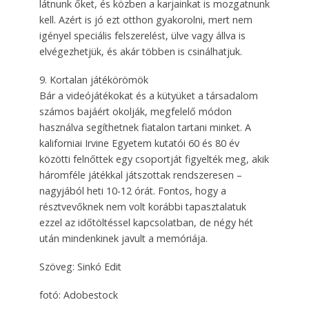
látnunk őket, és közben a karjainkat is mozgatnunk
kell. Azért is jó ezt otthon gyakorolni, mert nem
igényel speciális felszerelést, ülve vagy állva is
elvégezhetjük, és akár többen is csinálhatjuk.
9. Kortalan játékörömök
Bár a videójátékokat és a kütyüket a társadalom
számos bajáért okolják, megfelelő módon
használva segíthetnek fiatalon tartani minket. A
kaliforniai Irvine Egyetem kutatói 60 és 80 év
közötti felnőttek egy csoportját figyelték meg, akik
háromféle játékkal játszottak rendszeresen –
nagyjából heti 10-12 órát. Fontos, hogy a
résztvevőknek nem volt korábbi tapasztalatuk
ezzel az időtöltéssel kapcsolatban, de négy hét
után mindenkinek javult a memóriája.
Szöveg: Sinkó Edit
fotó: Adobestock