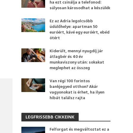
ha ezt csinálja a telefonod:
súlyosan károsodhat a készülék
Ez az Adria legolcsóbb
üdülőhelye: apartman 50
euróért, kávé egy euróért, ebéd
ötért
Kiderült, mennyi nyugdíj jár
átlagbér és 40 év
munkaviszony után: sokakat
meglephet az összeg
Van régi 100 forintos
bankjegyed otthon? Akár
vagyonokat is érhet, ha ilyen
hibát találsz rajta
LEGFRISSEBB CIKKEINK
Felforgat és megváltoztat ez a