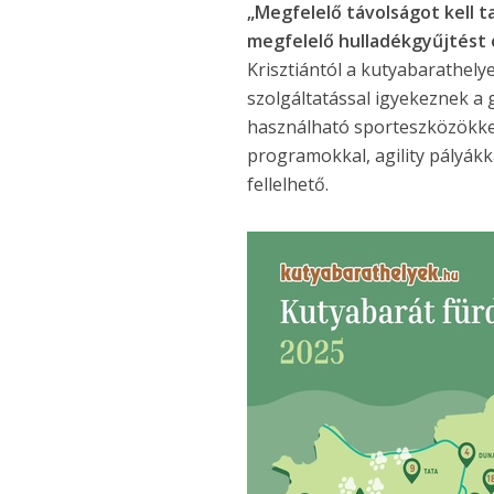
„Megfelelő távolságot kell t
megfelelő hulladékgyűjtést 
Krisztiántól a kutyabarathely
szolgáltatással igyekeznek a 
használható sporteszközökkel
programokkal, agility pályákk
fellelhető.