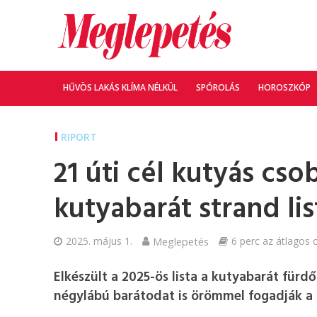
HŰVÖS LAKÁS KLÍMA NÉLKÜL
SPÓROLÁS
HOROSZKÓP
RIPORT
21 úti cél kutyás csob
kutyabarát strand lis
2025. május 1.
Meglepetés
6 perc az átlagos o
Elkészült a 2025-ös lista a kutyabarát fürd
négylábú barátodat is örömmel fogadják a 