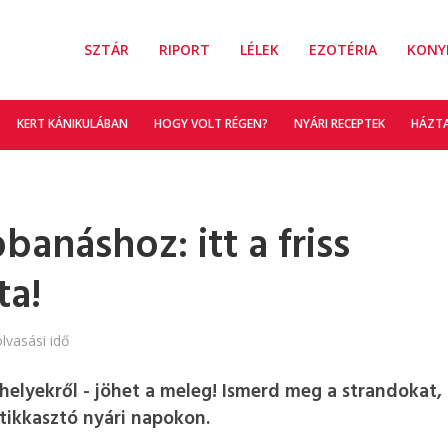
SZTÁR
RIPORT
LÉLEK
EZOTÉRIA
KONY
KERT KÁNIKULÁBAN
HOGY VOLT RÉGEN?
NYÁRI RECEPTEK
HÁZT
banáshoz: itt a friss
ta!
lvasási idő
őhelyekről - jöhet a meleg! Ismerd meg a strandokat,
tikkasztó nyári napokon.