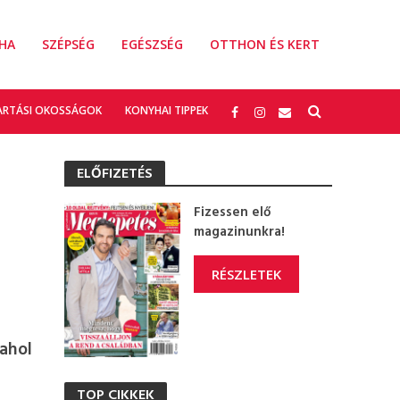
HA
SZÉPSÉG
EGÉSZSÉG
OTTHON ÉS KERT
ARTÁSI OKOSSÁGOK
KONYHAI TIPPEK
ELŐFIZETÉS
Fizessen elő
magazinunkra!
RÉSZLETEK
 ahol
TOP CIKKEK