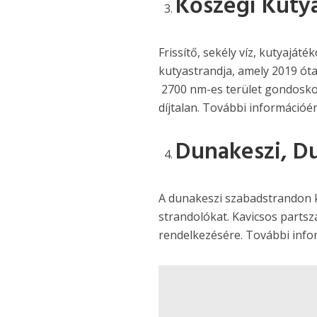
Kőszegi Kuty
Frissítő, sekély víz, kutyaját
kutyastrandja, amely 2019 óta
2700 nm-es terület gondoskod
díjtalan. További információé
Dunakeszi, D
A dunakeszi szabadstrandon kü
strandolókat. Kavicsos partsz
rendelkezésére. További inf