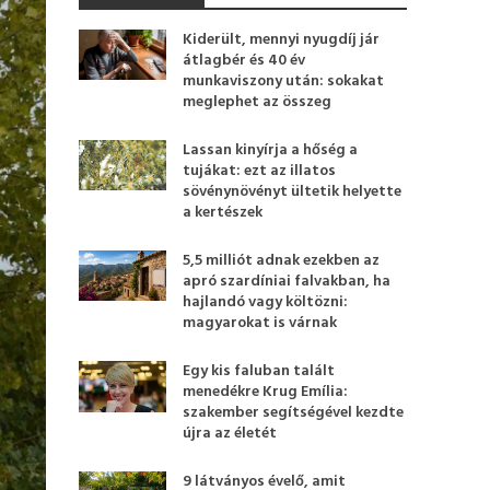
Kiderült, mennyi nyugdíj jár
átlagbér és 40 év
munkaviszony után: sokakat
meglephet az összeg
Lassan kinyírja a hőség a
tujákat: ezt az illatos
sövénynövényt ültetik helyette
a kertészek
5,5 milliót adnak ezekben az
apró szardíniai falvakban, ha
hajlandó vagy költözni:
magyarokat is várnak
Egy kis faluban talált
menedékre Krug Emília:
szakember segítségével kezdte
újra az életét
9 látványos évelő, amit