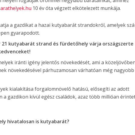
rti helyen fogadják örömmel négylábú barátainkat, amihez
arathelyek.hu
10 év óta végzett elkötelezett munkája.
atja a gazdikat a hazai kutyabarát strandokról, amelyek sz
pen gyarapodott.
r
21 kutyabarát strand és fürdetőhely várja országszerte
 kedvenceket!
helyek iránti igény jelentős növekedését, ami a közeljövőbe
ének növekedésével párhuzamosan várhatóan még nagyobb
yek kialakítása forgalomnövelő hatású, elősegíti az adott
n a gazdikon kívül egész családok, azaz több millióan érinte
ely hivatalosan is kutyabarát?