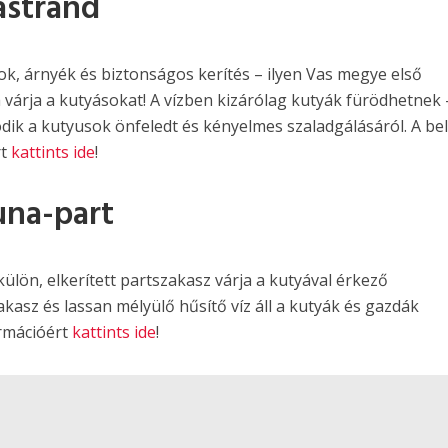
astrand
ékok, árnyék és biztonságos kerítés – ilyen Vas megye első
 várja a kutyásokat! A vízben kizárólag kutyák fürödhetnek 
ik a kutyusok önfeledt és kényelmes szaladgálásáról. A be
rt
kattints ide
!
una-part
lön, elkerített partszakasz várja a kutyával érkező
akasz és lassan mélyülő hűsítő víz áll a kutyák és gazdák
ormációért
kattints ide
!