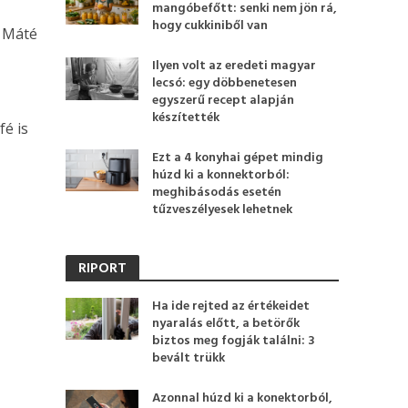
mangóbefőtt: senki nem jön rá,
hogy cukkiniből van
 Máté
Ilyen volt az eredeti magyar
lecsó: egy döbbenetesen
egyszerű recept alapján
készítették
fé is
Ezt a 4 konyhai gépet mindig
húzd ki a konnektorból:
meghibásodás esetén
tűzveszélyesek lehetnek
RIPORT
Ha ide rejted az értékeidet
nyaralás előtt, a betörők
biztos meg fogják találni: 3
bevált trükk
Azonnal húzd ki a konektorból,