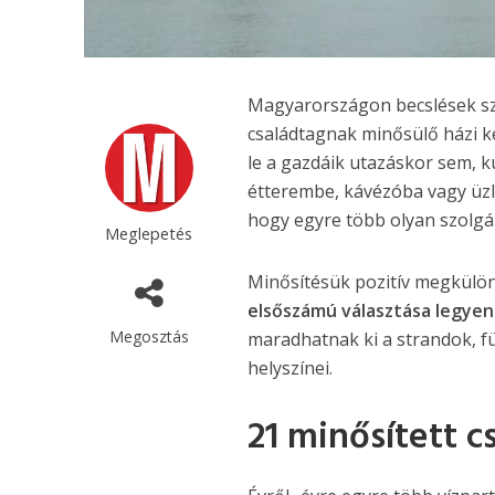
Magyarországon becslések sze
családtagnak minősülő házi 
le a gazdáik utazáskor sem, k
étterembe, kávézóba vagy üzl
hogy egyre több olyan szolgál
Meglepetés
Minősítésük pozitív megkülön
elsőszámú választása legyen
Megosztás
maradhatnak ki a strandok, f
helyszínei.
21 minősített 