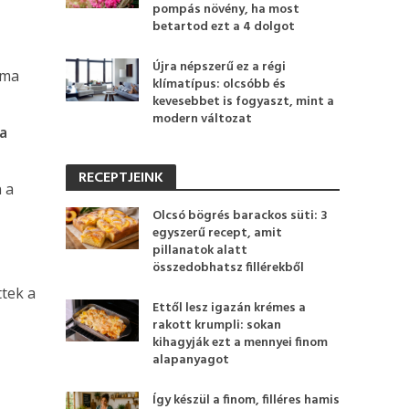
pompás növény, ha most
betartod ezt a 4 dolgot
Újra népszerű ez a régi
áma
klímatípus: olcsóbb és
kevesebbet is fogyaszt, mint a
modern változat
 a
RECEPTJEINK
n a
Olcsó bögrés barackos süti: 3
egyszerű recept, amit
pillanatok alatt
összedobhatsz fillérekből
ttek a
Ettől lesz igazán krémes a
rakott krumpli: sokan
kihagyják ezt a mennyei finom
alapanyagot
Így készül a finom, filléres hamis