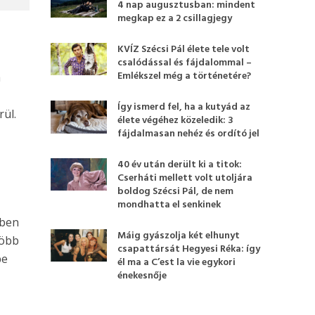
4 nap augusztusban: mindent
megkap ez a 2 csillagjegy
KVÍZ Szécsi Pál élete tele volt
csalódással és fájdalommal –
Emlékszel még a történetére?
a
Így ismerd fel, ha a kutyád az
rül.
élete végéhez közeledik: 3
fájdalmasan nehéz és ordító jel
40 év után derült ki a titok:
Cserháti mellett volt utoljára
boldog Szécsi Pál, de nem
mondhatta el senkinek
űben
Máig gyászolja két elhunyt
több
csapattársát Hegyesi Réka: így
be
él ma a C’est la vie egykori
énekesnője