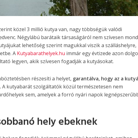
rint közel 3 millió kutya van, nagy többségük valódi
kedvenc. Négylábú barátaik társaságáról nem szívesen mon
utyájukat lehetőség szerint magukkal viszik a szálláshelyre,
etbe. A
Kutyabarathelyek.hu
immár egy évtizede azon dolgo
tató legyen, akik szívesen fogadják a kutyásokat.
böztetésben részesíti a helyet,
garantálva, hogy az a kuty
.
A kutyabarát szolgáltatók közül természetesen nem
ürdőhelyek sem, amelyek a forró nyári napok legnépszerűb
csobbanó hely ebeknek