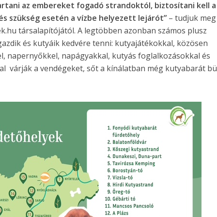
artani az embereket fogadó strandoktól, biztosítani kell a
és szükség esetén a vízbe helyezett lejárót”
– tudjuk meg
ek.hu társalapítójától. A legtöbben azonban számos plusz
gazdik és kutyáik kedvére tenni: kutyajátékokkal, közösen
, napernyőkkel, napágyakkal, kutyás foglalkozásokkal és
al várják a vendégeket, sőt a kínálatban még kutyabarát bü