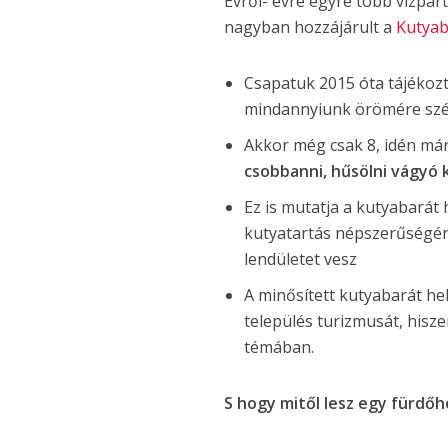
Évről- évre egyre több vízpa
nagyban hozzájárult a
Kutyab
Csapatuk 2015 óta tájékozt
mindannyiunk örömére szé
Akkor még csak 8, idén má
csobbanni, hűsölni vágyó
Ez is mutatja a kutyabarát 
kutyatartás népszerűség
lendületet vesz
A minősített kutyabarát hel
település turizmusát, hisze
témában.
S hogy mitől lesz egy fürdőh