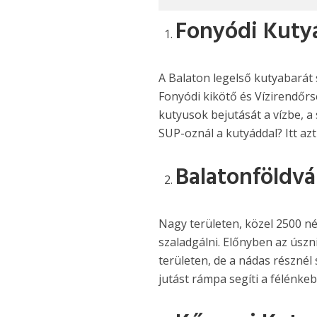
Fonyódi Kuty
A Balaton legelső kutyabarát 
Fonyódi kikötő és Vízirendőrs
kutyusok bejutását a vízbe, a 
SUP-oznál a kutyáddal? Itt az
Balatonföldvá
Nagy területen, közel 2500 n
szaladgálni. Előnyben az úszn
területen, de a nádas résznél 
jutást rámpa segíti a félénk