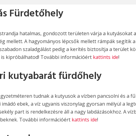
ás Fürdetőhely
strandja hatalmas, gondozott területen várja a kutyásokat 
ég mellett. A hagyományos lépcsők mellett rámpák segítik a
szabadon szaladgálást pedig a kerítés biztosítja a terület kö
t is kipróbálhatod! További információért
kattints ide
!
ri kutyabarát fürdőhely
égyzetméteren tudnak a kutyusok a vízben pancsolni és a f
i imádó ebek, a víz ugyanis viszonylag gyorsan mélyül a leg
sekély part is rendelkezésre áll a nagy labdázásokhoz. A víz
ebbeknek. További információért
kattints ide
!