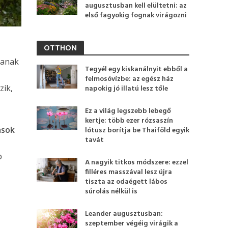
augusztusban kell elültetni: az
első fagyokig fognak virágozni
OTTHON
danak
Tegyél egy kiskanálnyit ebből a
felmosóvízbe: az egész ház
zik,
napokig jó illatú lesz tőle
Ez a világ legszebb lebegő
kertje: több ezer rózsaszín
ások
lótusz borítja be Thaiföld egyik
tavát
b
A nagyik titkos módszere: ezzel
filléres masszával lesz újra
tiszta az odaégett lábos
súrolás nélkül is
Leander augusztusban:
szeptember végéig virágik a