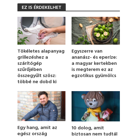
s
EZ IS ÉRDEKELHET
e
c
o
n
d
s
o
f
4
Tökéletes alapanyag
Egyszerre van
9
grillezéshez a
ananász- és eperíze:
s
szárítógép
a magyar kertekben
e
c
szűrőjében
is megterem ez az
o
összegyűlt szösz:
egzotikus gyümölcs
n
többé ne dobd ki
d
s
Egy hang, amit az
10 dolog, amit
egész ország
biztosan nem tudtál