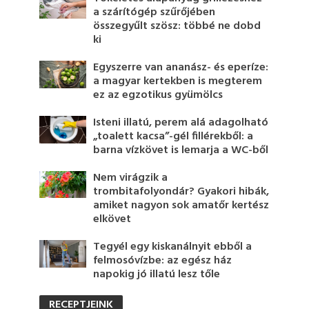
a szárítógép szűrőjében
összegyűlt szösz: többé ne dobd
ki
Egyszerre van ananász- és eperíze:
a magyar kertekben is megterem
ez az egzotikus gyümölcs
Isteni illatú, perem alá adagolható
„toalett kacsa”-gél fillérekből: a
barna vízkövet is lemarja a WC-ből
Nem virágzik a
trombitafolyondár? Gyakori hibák,
amiket nagyon sok amatőr kertész
elkövet
Tegyél egy kiskanálnyit ebből a
felmosóvízbe: az egész ház
napokig jó illatú lesz tőle
RECEPTJEINK