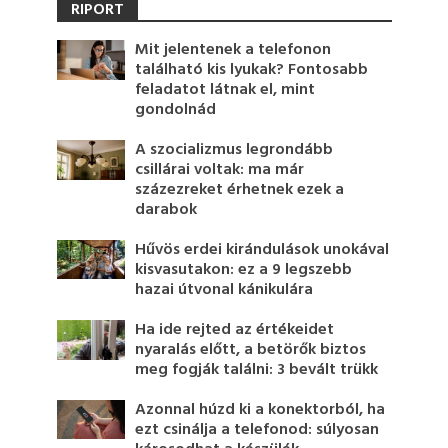
RIPORT
Mit jelentenek a telefonon
található kis lyukak? Fontosabb
feladatot látnak el, mint
gondolnád
A szocializmus legrondább
csillárai voltak: ma már
százezreket érhetnek ezek a
darabok
Hűvös erdei kirándulások unokával
kisvasutakon: ez a 9 legszebb
hazai útvonal kánikulára
Ha ide rejted az értékeidet
nyaralás előtt, a betörők biztos
meg fogják találni: 3 bevált trükk
Azonnal húzd ki a konektorból, ha
ezt csinálja a telefonod: súlyosan