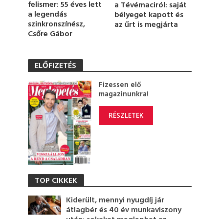
felismer: 55 éves lett
a Tévémaciról: saját
a legendás
bélyeget kapott és
szinkronszínész,
az űrt is megjárta
Csőre Gábor
ELŐFIZETÉS
Fizessen elő
magazinunkra!
RÉSZLETEK
TOP CIKKEK
Kiderült, mennyi nyugdíj jár
átlagbér és 40 év munkaviszony