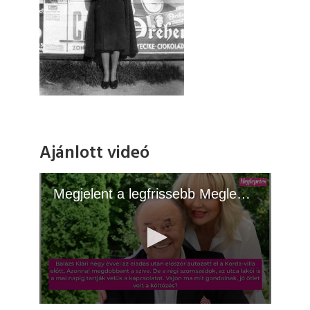
Ajánlott videó
Megjelent a legfrissebb Meglepetés! - 2026.06.09.
0