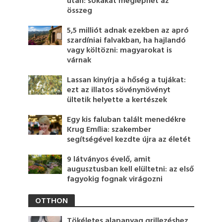
után: sokakat meglephet az
összeg
5,5 milliót adnak ezekben az apró
szardíniai falvakban, ha hajlandó
vagy költözni: magyarokat is
várnak
Lassan kinyírja a hőség a tujákat:
ezt az illatos sövénynövényt
ültetik helyette a kertészek
Egy kis faluban talált menedékre
Krug Emília: szakember
segítségével kezdte újra az életét
9 látványos évelő, amit
augusztusban kell elültetni: az első
fagyokig fognak virágozni
OTTHON
Tökéletes alapanyag grillezéshez