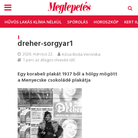
HŰVÖS LAKÁS KLÍMA NÉLKÜL
SPÓROLÁS
HOROSZKÓP
KERT 
dreher-sorgyar1
2026. március 22.
Kósa-Boda Veronika
1 perc az átlagos olvasási idő
Egy korabeli plakát 1937 ből a hölgy mögött
a Menyecske csokoládé plakátja