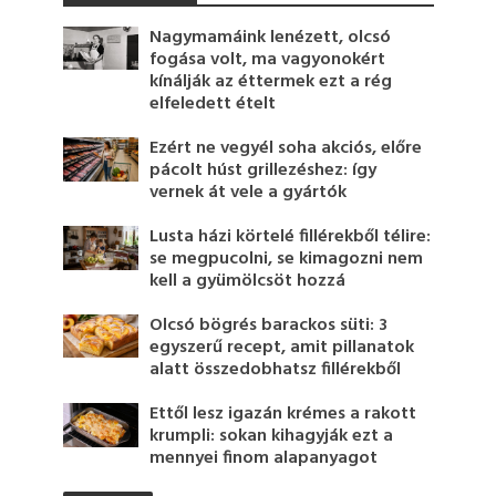
Nagymamáink lenézett, olcsó
fogása volt, ma vagyonokért
kínálják az éttermek ezt a rég
elfeledett ételt
Ezért ne vegyél soha akciós, előre
pácolt húst grillezéshez: így
vernek át vele a gyártók
Lusta házi körtelé fillérekből télire:
se megpucolni, se kimagozni nem
kell a gyümölcsöt hozzá
Olcsó bögrés barackos süti: 3
egyszerű recept, amit pillanatok
alatt összedobhatsz fillérekből
Ettől lesz igazán krémes a rakott
krumpli: sokan kihagyják ezt a
mennyei finom alapanyagot