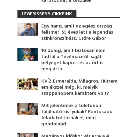
károsodhat a készülék
LEGFRISSEBB CIKKEINK
Egy hang, amit az egész ország
felismer: 55 éves lett a legendás
szinkronszínész, Csőre Gábor
10 dolog, amit biztosan nem
tudtál a Tévémaciról: saját
bélyeget kapott és az űrt is
megjárta
KVÍZ Esmeralda, Milagros, Hürrem:
emlékszel még, ki, melyik
szappanopera karaktere volt?
Mit jelentenek a telefonon
található kis lyukak? Fontosabb
feladatot látnak el, mint
gondolnád
Magányos időskor vár erre a 4