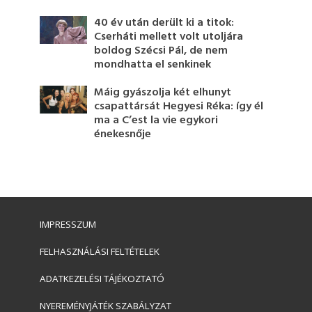
40 év után derült ki a titok:
Cserháti mellett volt utoljára
boldog Szécsi Pál, de nem
mondhatta el senkinek
Máig gyászolja két elhunyt
csapattársát Hegyesi Réka: így él
ma a C’est la vie egykori
énekesnője
IMPRESSZUM
FELHASZNÁLÁSI FELTÉTELEK
ADATKEZELÉSI TÁJÉKOZTATÓ
NYEREMÉNYJÁTÉK SZABÁLYZAT