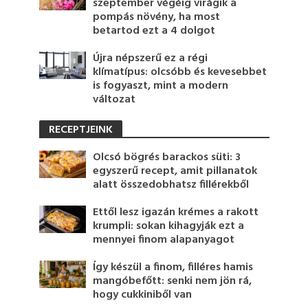
szeptember végéig virágik a
pompás növény, ha most
betartod ezt a 4 dolgot
Újra népszerű ez a régi
klímatípus: olcsóbb és kevesebbet
is fogyaszt, mint a modern
változat
RECEPTJEINK
Olcsó bögrés barackos süti: 3
egyszerű recept, amit pillanatok
alatt összedobhatsz fillérekből
Ettől lesz igazán krémes a rakott
krumpli: sokan kihagyják ezt a
mennyei finom alapanyagot
Így készül a finom, filléres hamis
mangóbefőtt: senki nem jön rá,
hogy cukkiniből van