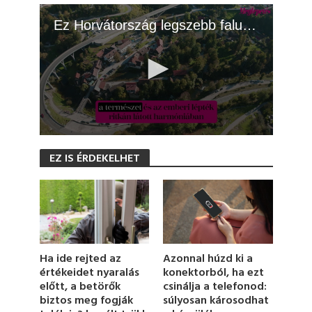
Ez Horvátország legszebb falucskája
0
s
EZ IS ÉRDEKELHET
e
c
o
n
d
s
o
f
1
Azonnal húzd ki a
Ha ide rejted az
m
konektorból, ha ezt
értékeidet nyaralás
i
csinálja a telefonod:
előtt, a betörők
n
u
súlyosan károsodhat
biztos meg fogják
t