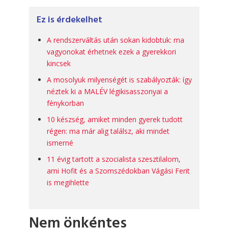
Ez is érdekelhet
A rendszerváltás után sokan kidobtuk: ma
vagyonokat érhetnek ezek a gyerekkori
kincsek
A mosolyuk milyenségét is szabályozták: így
néztek ki a MALÉV légikisasszonyai a
fénykorban
10 készség, amiket minden gyerek tudott
régen: ma már alig találsz, aki mindet
ismerné
11 évig tartott a szocialista szesztilalom,
ami Hofit és a Szomszédokban Vágási Ferit
is megihlette
Nem önkéntes