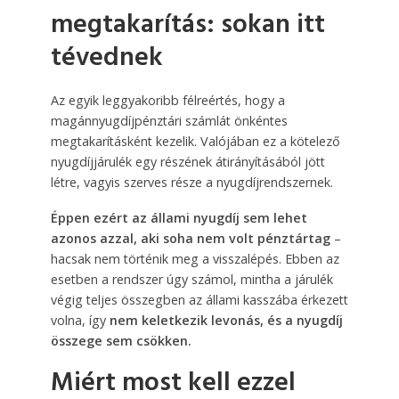
megtakarítás: sokan itt
tévednek
Az egyik leggyakoribb félreértés, hogy a
magánnyugdíjpénztári számlát önkéntes
megtakarításként kezelik. Valójában ez a kötelező
nyugdíjjárulék egy részének átirányításából jött
létre, vagyis szerves része a nyugdíjrendszernek.
Éppen ezért az állami nyugdíj sem lehet
azonos azzal, aki soha nem volt pénztártag
–
hacsak nem történik meg a visszalépés. Ebben az
esetben a rendszer úgy számol, mintha a járulék
végig teljes összegben az állami kasszába érkezett
volna, így
nem keletkezik levonás, és a nyugdíj
összege sem csökken.
Miért most kell ezzel