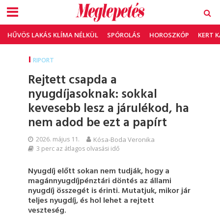
HŰVÖS LAKÁS KLÍMA NÉLKÜL
SPÓROLÁS
HOROSZKÓP
KERT 
RIPORT
Rejtett csapda a
nyugdíjasoknak: sokkal
kevesebb lesz a járulékod, ha
nem adod be ezt a papírt
2026. május 11.
Kósa-Boda Veronika
3 perc az átlagos olvasási idő
Nyugdíj előtt sokan nem tudják, hogy a
magánnyugdíjpénztári döntés az állami
nyugdíj összegét is érinti. Mutatjuk, mikor jár
teljes nyugdíj, és hol lehet a rejtett
veszteség.