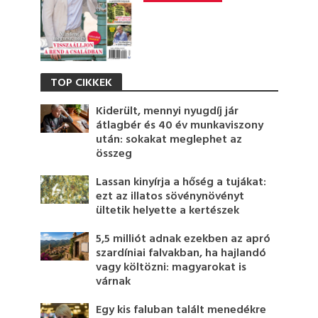
TOP CIKKEK
Kiderült, mennyi nyugdíj jár
átlagbér és 40 év munkaviszony
után: sokakat meglephet az
összeg
Lassan kinyírja a hőség a tujákat:
ezt az illatos sövénynövényt
ültetik helyette a kertészek
5,5 milliót adnak ezekben az apró
szardíniai falvakban, ha hajlandó
vagy költözni: magyarokat is
várnak
Egy kis faluban talált menedékre