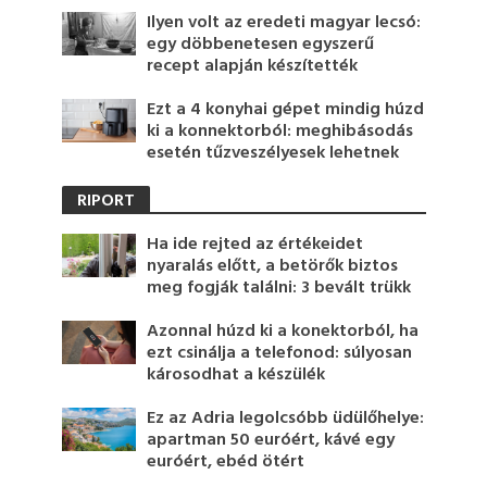
Ilyen volt az eredeti magyar lecsó:
egy döbbenetesen egyszerű
recept alapján készítették
Ezt a 4 konyhai gépet mindig húzd
ki a konnektorból: meghibásodás
esetén tűzveszélyesek lehetnek
RIPORT
Ha ide rejted az értékeidet
nyaralás előtt, a betörők biztos
meg fogják találni: 3 bevált trükk
Azonnal húzd ki a konektorból, ha
ezt csinálja a telefonod: súlyosan
károsodhat a készülék
Ez az Adria legolcsóbb üdülőhelye:
apartman 50 euróért, kávé egy
euróért, ebéd ötért