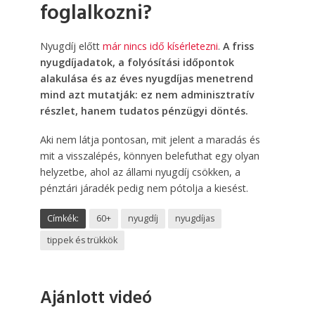
foglalkozni?
Nyugdíj előtt
már nincs idő kísérletezni
.
A friss
nyugdíjadatok, a folyósítási időpontok
alakulása és az éves nyugdíjas menetrend
mind azt mutatják: ez nem adminisztratív
részlet, hanem tudatos pénzügyi döntés.
Aki nem látja pontosan, mit jelent a maradás és
mit a visszalépés, könnyen belefuthat egy olyan
helyzetbe, ahol az állami nyugdíj csökken, a
pénztári járadék pedig nem pótolja a kiesést.
Címkék:
60+
nyugdíj
nyugdíjas
tippek és trükkök
Ajánlott videó