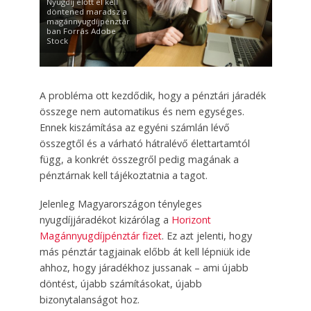
Nyugdíj előtt el kell
döntened maradsz a
magánnyugdíjpénztár
ban Forrás Adobe
Stock
A probléma ott kezdődik, hogy a pénztári járadék
összege nem automatikus és nem egységes.
Ennek kiszámítása az egyéni számlán lévő
összegtől és a várható hátralévő élettartamtól
függ, a konkrét összegről pedig magának a
pénztárnak kell tájékoztatnia a tagot.
Jelenleg Magyarországon tényleges
nyugdíjjáradékot kizárólag a
Horizont
Magánnyugdíjpénztár fizet
. Ez azt jelenti, hogy
más pénztár tagjainak előbb át kell lépniük ide
ahhoz, hogy járadékhoz jussanak – ami újabb
döntést, újabb számításokat, újabb
bizonytalanságot hoz.