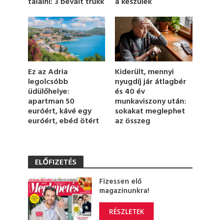
a készülék
találni: 3 bevált trükk
e
,
2
3
s
e
c
o
n
Ez az Adria
Kiderült, mennyi
d
legolcsóbb
nyugdíj jár átlagbér
s
üdülőhelye:
és 40 év
apartman 50
munkaviszony után:
euróért, kávé egy
sokakat meglephet
euróért, ebéd ötért
az összeg
ELŐFIZETÉS
Fizessen elő
magazinunkra!
RÉSZLETEK