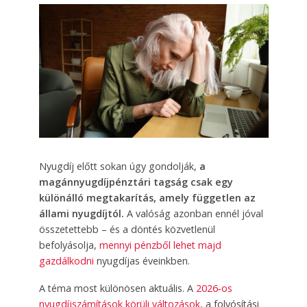
Nyugdíj előtt sokan úgy gondolják,
a
magánnyugdíjpénztári tagság csak egy
különálló megtakarítás, amely független az
állami nyugdíjtól.
A valóság azonban ennél jóval
összetettebb – és a döntés közvetlenül
befolyásolja,
mennyi pénzből lehet majd
gazdálkodni
nyugdíjas éveinkben.
A téma most különösen aktuális. A
2026‑os
nyugdíjszámítások körüli változások
, a folyósítási