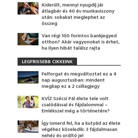
Kiderült, mennyi nyugdíj jár
átlagbér és 40 év munkaviszony
után: sokakat meglephet az
összeg
Van régi 100 forintos bankjegyed
otthon? Akár vagyonokat is érhet,
ha ilyen hibát találsz rajta
LEGFRISSEBB CIKKEINK
Felforgat és megváltoztat ez a 4
nap augusztusban: mindent
megkap ez a 2 csillagjegy
KVÍZ Szécsi Pál élete tele volt
csalódással és fájdalommal –
Emlékszel még a történetére?
Így ismerd fel, ha a kutyád az élete
végéhez közeledik: 3 fájdalmasan
nehéz és ordító jel