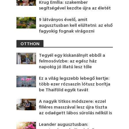
Krug Emília: szakember
segítségével kezdte újra az életét
9 látványos évelő, amit
augusztusban kell elültetni: az első
fagyokig fognak virágozni
OTTHON
Tegyél egy kiskanálnyit ebből a
felmosóvízbe: az egész ház
napokig jó illatú lesz tőle
Ez a világ legszebb lebegő kertje:
több ezer rózsaszín lótusz borítja
be Thaiföld egyik tavát
A nagyik titkos módszere: ezzel
filléres masszával lesz újra tiszta
az odaégett lábos súrolás nélkül is
Leander augusztusban: