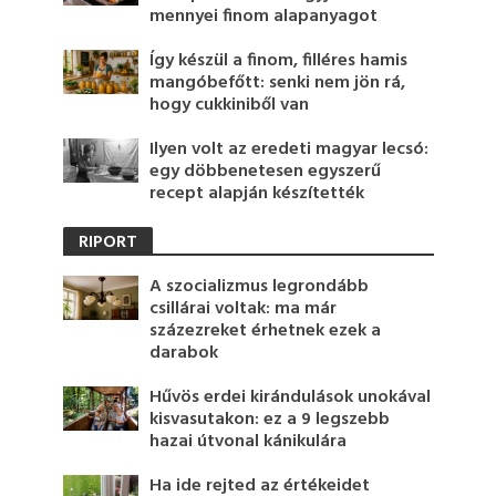
mennyei finom alapanyagot
Így készül a finom, filléres hamis
mangóbefőtt: senki nem jön rá,
hogy cukkiniből van
Ilyen volt az eredeti magyar lecsó:
egy döbbenetesen egyszerű
recept alapján készítették
RIPORT
A szocializmus legrondább
csillárai voltak: ma már
százezreket érhetnek ezek a
darabok
Hűvös erdei kirándulások unokával
kisvasutakon: ez a 9 legszebb
hazai útvonal kánikulára
Ha ide rejted az értékeidet