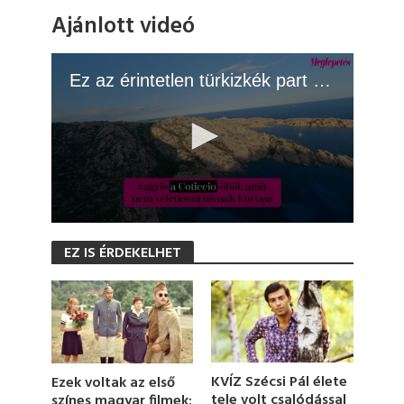
Ajánlott videó
Ez az érintetlen türkizkék part Európa Tahitije
0
s
EZ IS ÉRDEKELHET
e
c
o
n
d
s
o
f
1
KVÍZ Szécsi Pál élete
Ezek voltak az első
m
tele volt csalódással
színes magyar filmek:
i