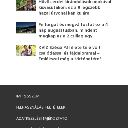
Hűvös erdei kirándulások unokával
kisvasutakon: ez a 9 legszebb
hazai útvonal kánikulára
Felforgat és megváltoztat ez a 4
nap augusztusban: mindent
megkap ez a 2 csillagjegy
KVÍZ Szécsi Pál élete tele volt
csalódással és fájdalommal –
Emlékszel még a történetére?
IMPRESSZUM
FELHASZNÁLÁSI FELTÉTELEK
ADATKEZELÉSI TÁJÉKOZTATÓ