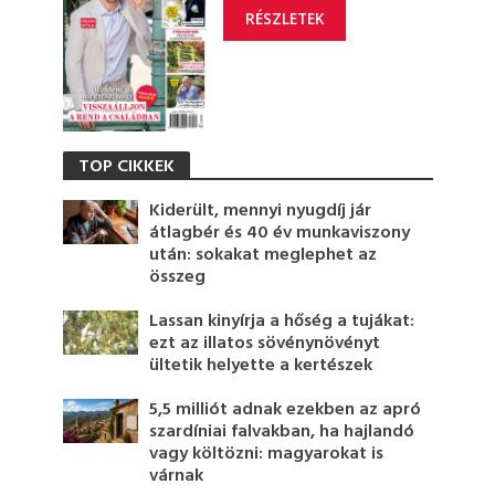
RÉSZLETEK
TOP CIKKEK
Kiderült, mennyi nyugdíj jár
átlagbér és 40 év munkaviszony
után: sokakat meglephet az
összeg
Lassan kinyírja a hőség a tujákat:
ezt az illatos sövénynövényt
ültetik helyette a kertészek
5,5 milliót adnak ezekben az apró
szardíniai falvakban, ha hajlandó
vagy költözni: magyarokat is
várnak