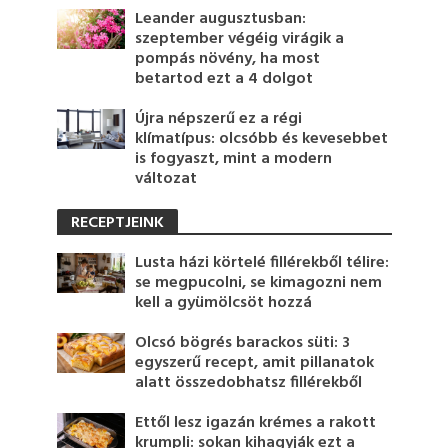
Leander augusztusban:
szeptember végéig virágik a
pompás növény, ha most
betartod ezt a 4 dolgot
Újra népszerű ez a régi
klímatípus: olcsóbb és kevesebbet
is fogyaszt, mint a modern
változat
RECEPTJEINK
Lusta házi körtelé fillérekből télire:
se megpucolni, se kimagozni nem
kell a gyümölcsöt hozzá
Olcsó bögrés barackos süti: 3
egyszerű recept, amit pillanatok
alatt összedobhatsz fillérekből
Ettől lesz igazán krémes a rakott
krumpli: sokan kihagyják ezt a