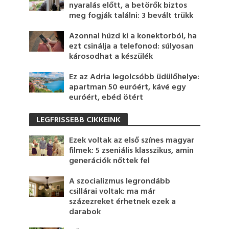
nyaralás előtt, a betörők biztos
meg fogják találni: 3 bevált trükk
Azonnal húzd ki a konektorból, ha
ezt csinálja a telefonod: súlyosan
károsodhat a készülék
Ez az Adria legolcsóbb üdülőhelye:
apartman 50 euróért, kávé egy
euróért, ebéd ötért
LEGFRISSEBB CIKKEINK
Ezek voltak az első színes magyar
filmek: 5 zseniális klasszikus, amin
generációk nőttek fel
A szocializmus legrondább
csillárai voltak: ma már
százezreket érhetnek ezek a
darabok