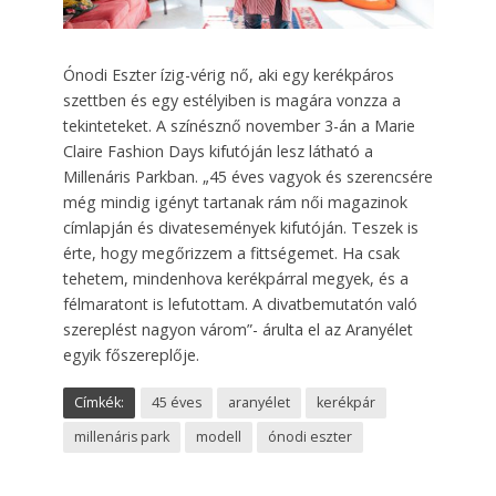
Ónodi Eszter ízig-vérig nő, aki egy kerékpáros
szettben és egy estélyiben is magára vonzza a
tekinteteket. A színésznő november 3-án a Marie
Claire Fashion Days kifutóján lesz látható a
Millenáris Parkban. „45 éves vagyok és szerencsére
még mindig igényt tartanak rám női magazinok
címlapján és divatesemények kifutóján. Teszek is
érte, hogy megőrizzem a fittségemet. Ha csak
tehetem, mindenhova kerékpárral megyek, és a
félmaratont is lefutottam. A divatbemutatón való
szereplést nagyon várom”- árulta el az Aranyélet
egyik főszereplője.
Címkék:
45 éves
aranyélet
kerékpár
millenáris park
modell
ónodi eszter