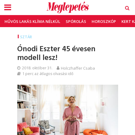
HŰVÖS LAKÁS KLÍMA NÉLKÜL
SPÓROLÁS
HOROSZKÓP
KERT 
SZTÁR
Ónodi Eszter 45 évesen
modell lesz!
2018. október 31.
Holczhaffer Csaba
1 perc az átlagos olvasási idő