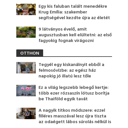
Egy kis faluban talált menedékre
Krug Emília: szakember
segítségével kezdte újra az életét
9 látványos évelő, amit
augusztusban kell elültetni: az első
fagyokig fognak virágozni
OTTHON
Tegyél egy kiskanálnyit ebből a
felmosóvízbe: az egész ház
napokig jó illatú lesz tőle
Ez a világ legszebb lebegő kertje:
több ezer rózsaszín lótusz borítja
be Thaiföld egyik tavát
A nagyik titkos módszere: ezzel
filléres masszával lesz újra tiszta
az odaégett lábos súrolás nélkül is