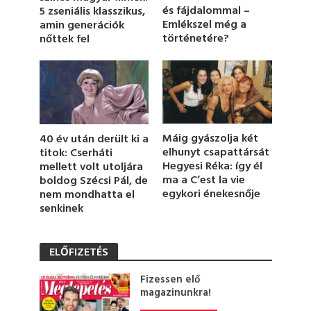
és fájdalommal –
5 zseniális klasszikus,
n
u
Emlékszel még a
amin generációk
t
történetére?
nőttek fel
e
,
8
s
e
c
o
n
d
Máig gyászolja két
40 év után derült ki a
s
elhunyt csapattársát
titok: Cserháti
Hegyesi Réka: így él
mellett volt utoljára
ma a C’est la vie
boldog Szécsi Pál, de
egykori énekesnője
nem mondhatta el
senkinek
ELŐFIZETÉS
Fizessen elő
magazinunkra!