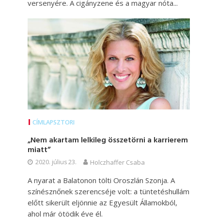
versenyére. A cigányzene és a magyar nóta...
CÍMLAPSZTORI
„Nem akartam lelkileg összetörni a karrierem
miatt”
2020. július 23.
Holczhaffer Csaba
A nyarat a Balatonon tölti Oroszlán Szonja. A
színésznőnek szerencséje volt: a tüntetéshullám
előtt sikerült eljönnie az Egyesült Államokból,
ahol már ötödik éve él.