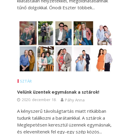
kilátástalan helyzetekkel, megoldhatatlannak
tűnő dolgokkal. Ónodi Eszter többek...
SZTÁR
Velünk üzentek egymásnak a sztárok!
2020. december 18.
Páhy Anna
A kényszerű távolságtartás miatt ritkábban
tudunk találkozni a barátainkkal. A sztárok a
Meglepetésen keresztül üzennek egymásnak,
és elevenítenek fel egy-egy szép közös...