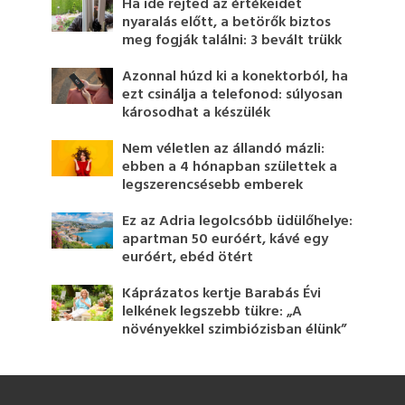
Ha ide rejted az értékeidet
nyaralás előtt, a betörők biztos
meg fogják találni: 3 bevált trükk
Azonnal húzd ki a konektorból, ha
ezt csinálja a telefonod: súlyosan
károsodhat a készülék
Nem véletlen az állandó mázli:
ebben a 4 hónapban születtek a
legszerencsésebb emberek
Ez az Adria legolcsóbb üdülőhelye:
apartman 50 euróért, kávé egy
euróért, ebéd ötért
Káprázatos kertje Barabás Évi
lelkének legszebb tükre: „A
növényekkel szimbiózisban élünk”