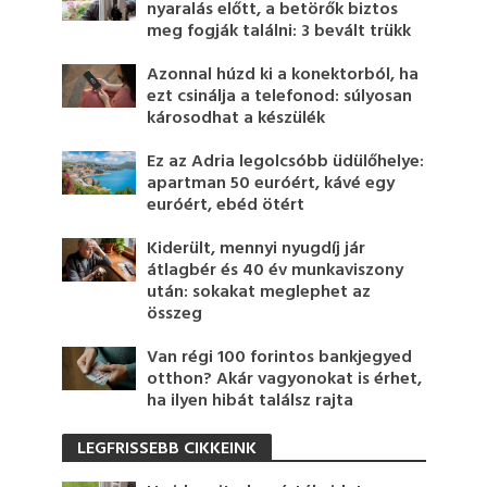
nyaralás előtt, a betörők biztos
meg fogják találni: 3 bevált trükk
Azonnal húzd ki a konektorból, ha
ezt csinálja a telefonod: súlyosan
károsodhat a készülék
Ez az Adria legolcsóbb üdülőhelye:
apartman 50 euróért, kávé egy
euróért, ebéd ötért
Kiderült, mennyi nyugdíj jár
átlagbér és 40 év munkaviszony
után: sokakat meglephet az
összeg
Van régi 100 forintos bankjegyed
otthon? Akár vagyonokat is érhet,
ha ilyen hibát találsz rajta
LEGFRISSEBB CIKKEINK