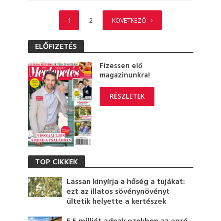
1
2
KÖVETKEZŐ
ELŐFIZETÉS
Fizessen elő
magazinunkra!
RÉSZLETEK
TOP CIKKEK
Lassan kinyírja a hőség a tujákat:
ezt az illatos sövénynövényt
ültetik helyette a kertészek