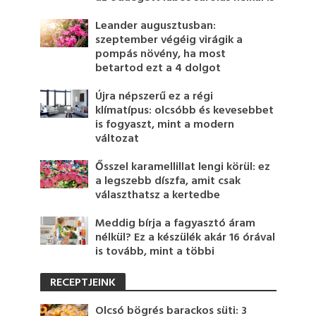
Leander augusztusban:
szeptember végéig virágik a
pompás növény, ha most
betartod ezt a 4 dolgot
Újra népszerű ez a régi
klímatípus: olcsóbb és kevesebbet
is fogyaszt, mint a modern
változat
Ősszel karamellillat lengi körül: ez
a legszebb díszfa, amit csak
választhatsz a kertedbe
Meddig bírja a fagyasztó áram
nélkül? Ez a készülék akár 16 órával
is tovább, mint a többi
RECEPTJEINK
Olcsó bögrés barackos süti: 3