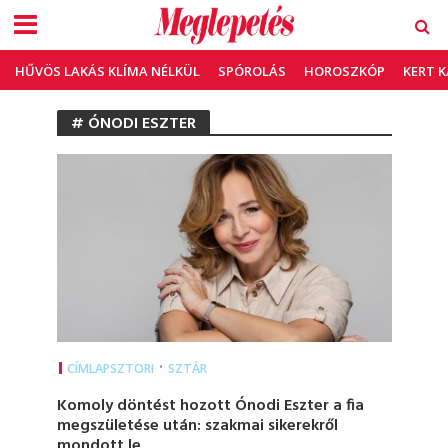
HŰVÖS LAKÁS KLÍMA NÉLKÜL
SPÓROLÁS
HOROSZKÓP
KERT 
# ÓNODI ESZTER
•
CÍMLAPSZTORI
SZTÁR
Komoly döntést hozott Ónodi Eszter a fia
megszületése után: szakmai sikerekről
mondott le