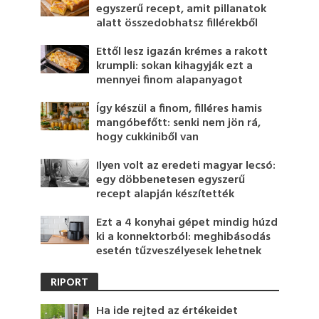
egyszerű recept, amit pillanatok
alatt összedobhatsz fillérekből
Ettől lesz igazán krémes a rakott
krumpli: sokan kihagyják ezt a
mennyei finom alapanyagot
Így készül a finom, filléres hamis
mangóbefőtt: senki nem jön rá,
hogy cukkiniből van
Ilyen volt az eredeti magyar lecsó:
egy döbbenetesen egyszerű
recept alapján készítették
Ezt a 4 konyhai gépet mindig húzd
ki a konnektorból: meghibásodás
esetén tűzveszélyesek lehetnek
RIPORT
Ha ide rejted az értékeidet