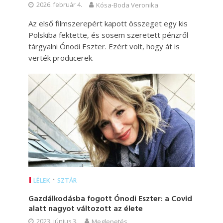
2026. február 4.
Kósa-Boda Veronika
Az első filmszerepért kapott összeget egy kis
Polskiba fektette, és sosem szeretett pénzről
tárgyalni Ónodi Eszter. Ezért volt, hogy át is
verték producerek.
•
LÉLEK
SZTÁR
Gazdálkodásba fogott Ónodi Eszter: a Covid
alatt nagyot változott az élete
2023. június 3.
Meglepetés