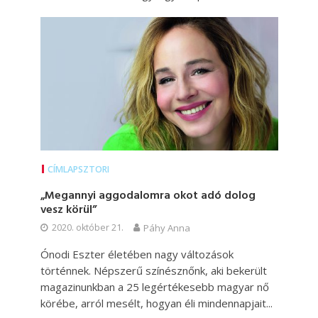
CÍMLAPSZTORI
„Megannyi aggodalomra okot adó dolog
vesz körül”
2020. október 21.
Páhy Anna
Ónodi Eszter életében nagy változások
történnek. Népszerű színésznőnk, aki bekerült
magazinunkban a 25 legértékesebb magyar nő
körébe, arról mesélt, hogyan éli mindennapjait...