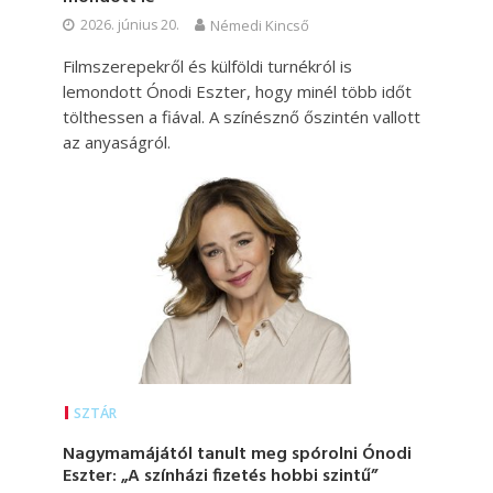
2026. június 20.
Némedi Kincső
Filmszerepekről és külföldi turnékról is
lemondott Ónodi Eszter, hogy minél több időt
tölthessen a fiával. A színésznő őszintén vallott
az anyaságról.
SZTÁR
Nagymamájától tanult meg spórolni Ónodi
Eszter: „A színházi fizetés hobbi szintű”