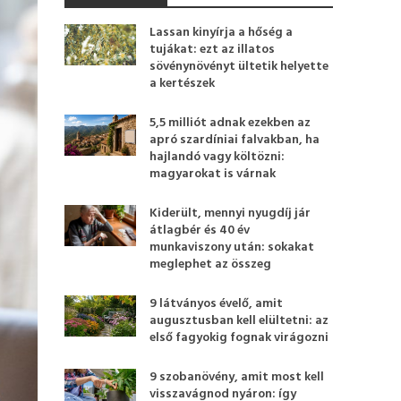
Lassan kinyírja a hőség a
tujákat: ezt az illatos
sövénynövényt ültetik helyette
a kertészek
5,5 milliót adnak ezekben az
apró szardíniai falvakban, ha
hajlandó vagy költözni:
magyarokat is várnak
Kiderült, mennyi nyugdíj jár
átlagbér és 40 év
munkaviszony után: sokakat
meglephet az összeg
9 látványos évelő, amit
augusztusban kell elültetni: az
első fagyokig fognak virágozni
9 szobanövény, amit most kell
visszavágnod nyáron: így