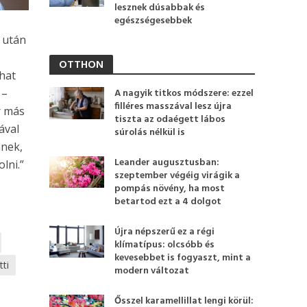
lesznek dúsabbak és
egészségesebbek
 után
OTTHON
nhat
 –
A nagyik titkos módszere: ezzel
filléres masszával lesz újra
r más
tiszta az odaégett lábos
ával
súrolás nélkül is
mnek,
Leander augusztusban:
lni.”
szeptember végéig virágik a
pompás növény, ha most
betartod ezt a 4 dolgot
Újra népszerű ez a régi
klímatípus: olcsóbb és
kevesebbet is fogyaszt, mint a
tti
modern változat
Ősszel karamellillat lengi körül: