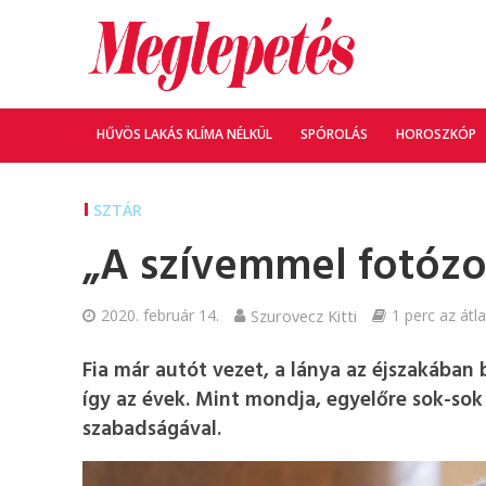
HŰVÖS LAKÁS KLÍMA NÉLKÜL
SPÓROLÁS
HOROSZKÓP
SZTÁR
„A szívemmel fotózom
2020. február 14.
Szurovecz Kitti
1 perc az átl
Fia már autót vezet, a lánya az éjszakában 
így az évek. Mint mondja, egyelőre sok-so
szabadságával.