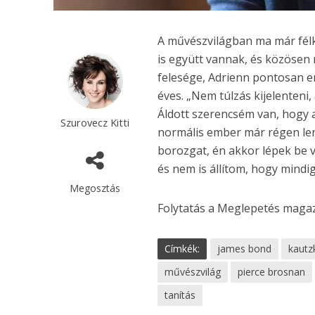
A művészvilágban ma már félk
is együtt vannak, és közösen
felesége, Adrienn pontosan enn
éves. „Nem túlzás kijelenteni
Áldott szerencsém van, hogy 
Szurovecz Kitti
normális ember már régen lerúg
borozgat, én akkor lépek be 
és nem is állítom, hogy mindi
Megosztás
Folytatás a Meglepetés maga
Címkék:
james bond
kautz
művészvilág
pierce brosnan
tanítás