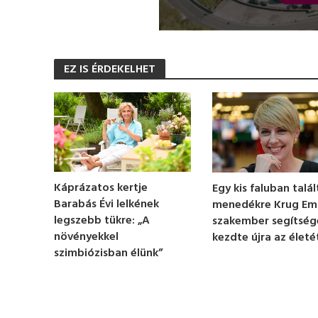
0
s
e
EZ IS ÉRDEKELHET
c
o
n
d
s
o
f
1
m
i
n
Káprázatos kertje
Egy kis faluban talál
u
Barabás Évi lelkének
menedékre Krug Emí
t
e
legszebb tükre: „A
szakember segítség
,
növényekkel
kezdte újra az életé
2
szimbiózisban élünk”
3
s
e
c
o
n