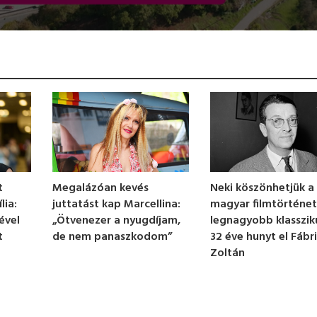
t
Megalázóan kevés
Neki köszönhetjük a
lia:
juttatást kap Marcellina:
magyar filmtörténe
ével
„Ötvenezer a nyugdíjam,
legnagyobb klassziku
t
de nem panaszkodom”
32 éve hunyt el Fábr
Zoltán