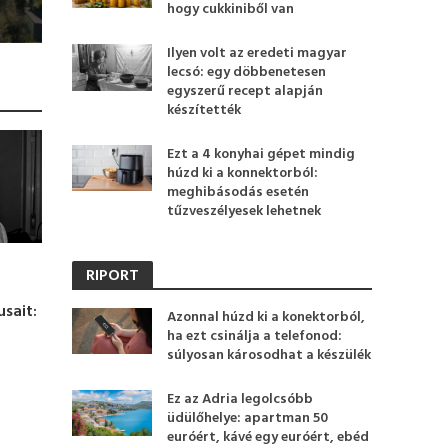
hogy cukkiniből van
Ilyen volt az eredeti magyar
lecsó: egy döbbenetesen
egyszerű recept alapján
készítették
Ezt a 4 konyhai gépet mindig
húzd ki a konnektorból:
meghibásodás esetén
tűzveszélyesek lehetnek
RIPORT
t
sait:
Azonnal húzd ki a konektorból,
i
ha ezt csinálja a telefonod:
súlyosan károsodhat a készülék
Ez az Adria legolcsóbb
üdülőhelye: apartman 50
euróért, kávé egy euróért, ebéd