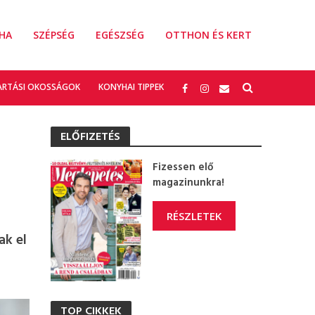
HA
SZÉPSÉG
EGÉSZSÉG
OTTHON ÉS KERT
ARTÁSI OKOSSÁGOK
KONYHAI TIPPEK
ELŐFIZETÉS
Fizessen elő
magazinunkra!
RÉSZLETEK
ak el
TOP CIKKEK