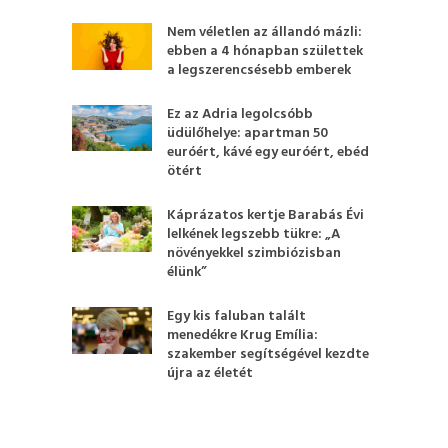
Nem véletlen az állandó mázli:
ebben a 4 hónapban születtek
a legszerencsésebb emberek
Ez az Adria legolcsóbb
üdülőhelye: apartman 50
euróért, kávé egy euróért, ebéd
ötért
Káprázatos kertje Barabás Évi
lelkének legszebb tükre: „A
növényekkel szimbiózisban
élünk”
Egy kis faluban talált
menedékre Krug Emília:
szakember segítségével kezdte
újra az életét