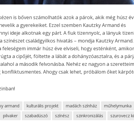
ézen is bőven számolhatók azok a párok, akik még húsz év
 nevelik a gyerekeiket. Ezzel szemben Kautzky Armand és
yi ideje alkotnak egy párt. A fiuk tizennyolc, a lányuk tize
, a színészet családgyilkos hivatás – mondja Kautzky Armand.
a feleségem immár húsz éve elviseli, hogy esténként, amiko
ta a cipőjét, föltette a lábát a dohányzóasztalra, és a párj
valahol a második felvonásba. Nehéz ez nagyon a szerettei
g konfliktusmentes. Ahogy csak lehet, próbálom őket kárpóto
zinban!
ky armand
kulturális projekt
madách színház
műhelymunka
pilvaker
szabadúszó
színész
szinkronizálás
szurovecz ki