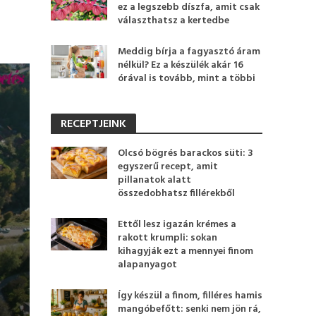
ez a legszebb díszfa, amit csak
választhatsz a kertedbe
Meddig bírja a fagyasztó áram
nélkül? Ez a készülék akár 16
órával is tovább, mint a többi
RECEPTJEINK
Olcsó bögrés barackos süti: 3
egyszerű recept, amit
pillanatok alatt
összedobhatsz fillérekből
Ettől lesz igazán krémes a
rakott krumpli: sokan
kihagyják ezt a mennyei finom
alapanyagot
Így készül a finom, filléres hamis
mangóbefőtt: senki nem jön rá,