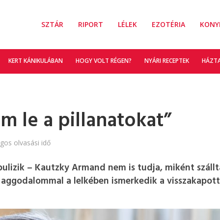
SZTÁR
RIPORT
LÉLEK
EZOTÉRIA
KONY
KERT KÁNIKULÁBAN
HOGY VOLT RÉGEN?
NYÁRI RECEPTEK
HÁZT
 le a pillanatokat”
agos olvasási idő
bulizik – Kautzky Armand nem is tudja, miként szállt
k aggodalommal a lelkében ismerkedik a visszakapott