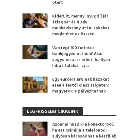
ötért
Kiderült, mennyi nyugdíj jár
átlagbér és 40 év
munkaviszony után: sokakat
meglephet az összeg
Van régi 100 forintos
bankjegyed otthon? Akár
vagyonokat is érhet, ha ilyen
hibát találsz rajta
Egy euróért árulnak házakat
ezen a festői olasz szigeten:
magyarok is pályázhatnak
LEGFRISSEBB CIKKEINK
Azonnal húzd ki a konektorból,
ha ezt csinálja a telefonod:
súlyosan károsodhat a készülék