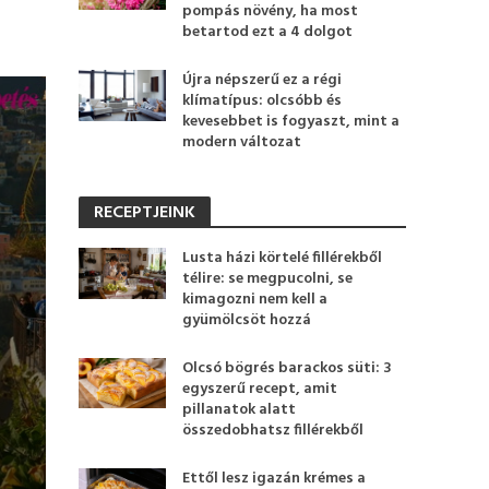
pompás növény, ha most
betartod ezt a 4 dolgot
Újra népszerű ez a régi
klímatípus: olcsóbb és
kevesebbet is fogyaszt, mint a
modern változat
RECEPTJEINK
Lusta házi körtelé fillérekből
télire: se megpucolni, se
kimagozni nem kell a
gyümölcsöt hozzá
Olcsó bögrés barackos süti: 3
egyszerű recept, amit
pillanatok alatt
összedobhatsz fillérekből
Ettől lesz igazán krémes a