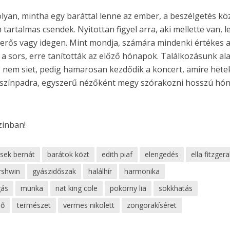
lyan, mintha egy baráttal lenne az ember, a beszélgetés kö
artalmas csendek. Nyitottan figyel arra, aki mellette van, 
erős vagy idegen. Mint mondja, számára mindenki értékes 
i a sors, erre tanították az előző hónapok. Találkozásunk ala
n, nem siet, pedig hamarosan kezdődik a koncert, amire hete
p színpadra, egyszerű nézőként megy szórakozni hosszú hó
zinban!
csek bernát
barátok közt
edith piaf
elengedés
ella fitzgera
rshwin
gyászidőszak
halálhír
harmonika
ás
munka
nat king cole
pokorny lia
sokkhatás
nő
természet
vermes nikolett
zongorakíséret