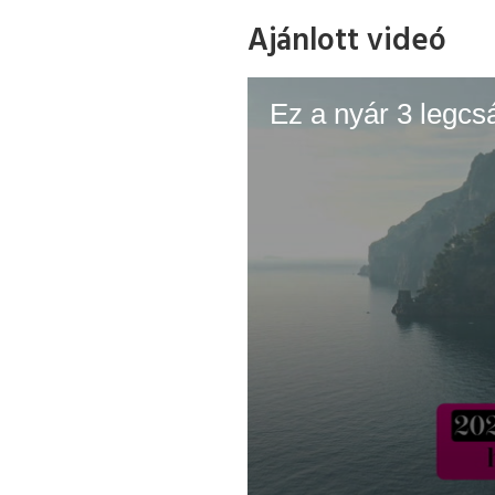
Ajánlott videó
Ez a nyár 3 legcs