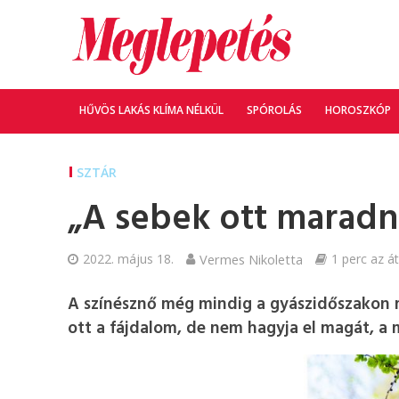
HŰVÖS LAKÁS KLÍMA NÉLKÜL
SPÓROLÁS
HOROSZKÓP
SZTÁR
„A sebek ott maradn
2022. május 18.
Vermes Nikoletta
1 perc az át
A színésznő még mindig a gyászidőszakon 
ott a fájdalom, de nem hagyja el magát, a 