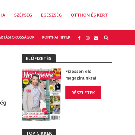
HA
SZÉPSÉG
EGÉSZSÉG
OTTHON ÉS KERT
ARTÁSI OKOSSÁGOK
KONYHAI TIPPEK
ELŐFIZETÉS
Fizessen elő
magazinunkra!
RÉSZLETEK
még
TOP CIKKEK