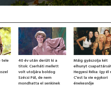
 tele
Máig gyászolja két
40 év után derült ki a
elhunyt csapattársá
titok: Cserháti mellett
kszel
Hegyesi Réka: így él
volt utoljára boldog
C’est la vie egykori
Szécsi Pál, de nem
énekesnője
mondhatta el senkinek