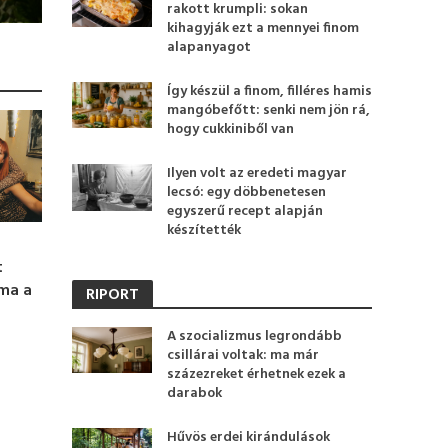
rakott krumpli: sokan
kihagyják ezt a mennyei finom
alapanyagot
Így készül a finom, filléres hamis
mangóbefőtt: senki nem jön rá,
hogy cukkiniből van
Ilyen volt az eredeti magyar
lecsó: egy döbbenetesen
egyszerű recept alapján
készítették
t
 ma a
RIPORT
A szocializmus legrondább
csillárai voltak: ma már
százezreket érhetnek ezek a
darabok
Hűvös erdei kirándulások