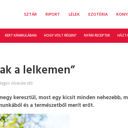
SZTÁR
RIPORT
LÉLEK
EZOTÉRIA
KONY
KERT KÁNIKULÁBAN
HOGY VOLT RÉGEN?
NYÁRI RECEPTEK
HÁZT
ak a lelkemen”
lagos olvasási idő
megy keresztül, most egy kicsit minden nehezebb, 
munkából és a természetből merít erőt.