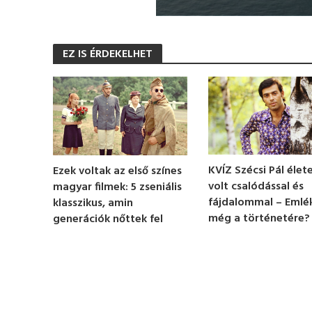
0
s
e
EZ IS ÉRDEKELHET
c
o
n
d
s
o
f
1
m
i
n
KVÍZ Szécsi Pál élete
Ezek voltak az első színes
u
volt csalódással és
magyar filmek: 5 zseniális
t
e
fájdalommal – Emlé
klasszikus, amin
,
még a történetére?
generációk nőttek fel
1
0
s
e
c
o
n
d
s