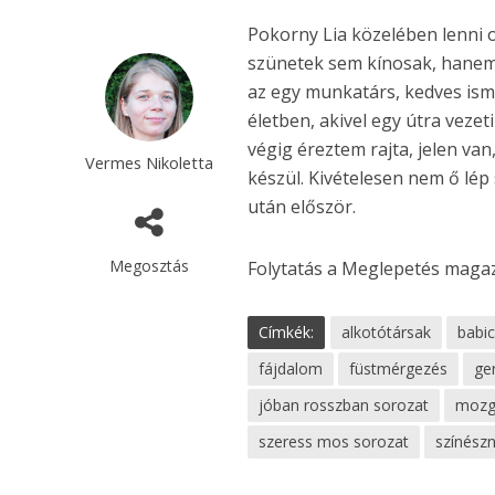
Pokorny Lia közelében lenni o
szünetek sem kínosak, hanem t
az egy munkatárs, kedves ism
életben, akivel egy útra vezet
végig éreztem rajta, jelen va
Vermes Nikoletta
készül. Kivételesen nem ő lé
után először.
Megosztás
Folytatás a Meglepetés maga
Címkék:
alkotótársak
babi
fájdalom
füstmérgezés
ge
jóban rosszban sorozat
mozg
szeress mos sorozat
színész