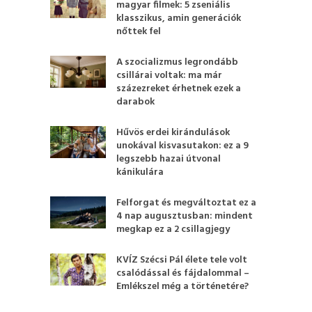
magyar filmek: 5 zseniális
klasszikus, amin generációk
nőttek fel
A szocializmus legrondább
csillárai voltak: ma már
százezreket érhetnek ezek a
darabok
Hűvös erdei kirándulások
unokával kisvasutakon: ez a 9
legszebb hazai útvonal
kánikulára
Felforgat és megváltoztat ez a
4 nap augusztusban: mindent
megkap ez a 2 csillagjegy
KVÍZ Szécsi Pál élete tele volt
csalódással és fájdalommal –
Emlékszel még a történetére?