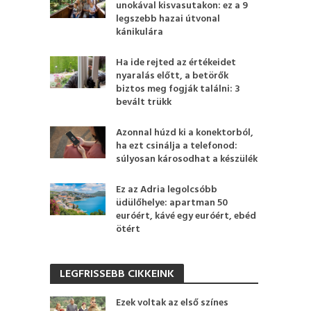
unokával kisvasutakon: ez a 9
legszebb hazai útvonal
kánikulára
Ha ide rejted az értékeidet
nyaralás előtt, a betörők
biztos meg fogják találni: 3
bevált trükk
Azonnal húzd ki a konektorból,
ha ezt csinálja a telefonod:
súlyosan károsodhat a készülék
Ez az Adria legolcsóbb
üdülőhelye: apartman 50
euróért, kávé egy euróért, ebéd
ötért
LEGFRISSEBB CIKKEINK
Ezek voltak az első színes