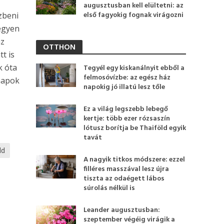
augusztusban kell elültetni: az
első fagyokig fognak virágozni
zbeni
legyen
az
OTTHON
tt is
k óta
Tegyél egy kiskanálnyit ebből a
felmosóvízbe: az egész ház
napok
napokig jó illatú lesz tőle
Ez a világ legszebb lebegő
kertje: több ezer rózsaszín
lótusz borítja be Thaiföld egyik
tavát
ld
A nagyik titkos módszere: ezzel
filléres masszával lesz újra
tiszta az odaégett lábos
súrolás nélkül is
Leander augusztusban:
szeptember végéig virágik a