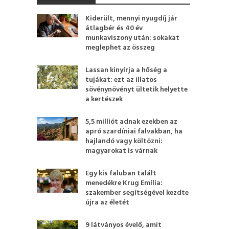
Kiderült, mennyi nyugdíj jár
átlagbér és 40 év
munkaviszony után: sokakat
meglephet az összeg
Lassan kinyírja a hőség a
tujákat: ezt az illatos
sövénynövényt ültetik helyette
a kertészek
5,5 milliót adnak ezekben az
apró szardíniai falvakban, ha
hajlandó vagy költözni:
magyarokat is várnak
Egy kis faluban talált
menedékre Krug Emília:
szakember segítségével kezdte
újra az életét
9 látványos évelő, amit