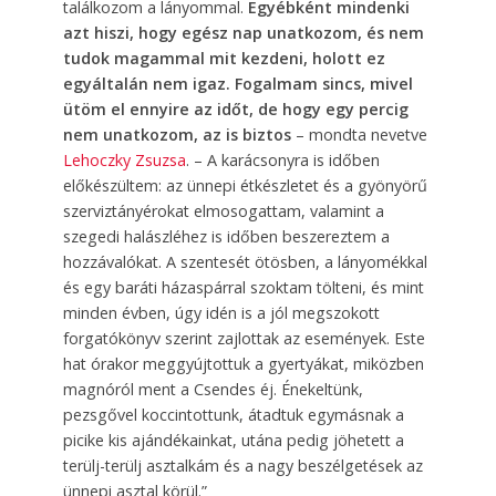
találkozom a lányommal.
Egyébként mindenki
azt hiszi, hogy egész nap unatkozom, és nem
tudok magammal mit kezdeni, holott ez
egyáltalán nem igaz. Fogalmam sincs, mivel
ütöm el ennyire az időt, de hogy egy percig
nem unatkozom, az is biztos
– mondta nevetve
Lehoczky Zsuzsa
. – A karácsonyra is időben
előkészültem: az ünnepi étkészletet és a gyönyörű
szerviztányérokat elmosogattam, valamint a
szegedi halászléhez is időben beszereztem a
hozzávalókat. A szentesét ötösben, a lányomékkal
és egy baráti házaspárral szoktam tölteni, és mint
minden évben, úgy idén is a jól megszokott
forgatókönyv szerint zajlottak az események. Este
hat órakor meggyújtottuk a gyertyákat, miközben
magnóról ment a Csendes éj. Énekeltünk,
pezsgővel koccintottunk, átadtuk egymásnak a
picike kis ajándékainkat, utána pedig jöhetett a
terülj-terülj asztalkám és a nagy beszélgetések az
ünnepi asztal körül.”