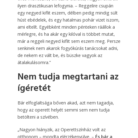
ilyen drasztikusan lefogynia. – Reggelire csupán
egy negyed kiflit eszem, délben pedig mindig sült
húst ebédelek, és egy hatalmas pohár vizet iszom,
ami eltelít. Egyébként minden pénteken ráállok a
mérlegre, és ha akár egy kilóval is többet mutat,
már a reggeli negyed kiflit sem eszem meg. Persze
senkinek nem akarok fogyókúrás tanácsokat adni,
de nekem ez vált be, és büszke vagyok az
átalakulásomra.”
Nem tudja megtartani az
ígéretét
Bár elfoglaltsága bőven akad, azt nem tagadja,
hogy az operett helyét semmi sem nem tudja
betölteni a szívében.
„Nagyon hiányzik, az Operettszínház volt az
otthonom – mondta elérzékenyülve. –
És bár a