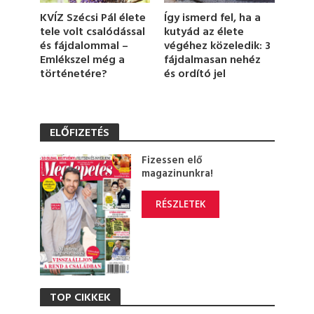
KVÍZ Szécsi Pál élete
Így ismerd fel, ha a
tele volt csalódással
kutyád az élete
és fájdalommal –
végéhez közeledik: 3
Emlékszel még a
fájdalmasan nehéz
történetére?
és ordító jel
ELŐFIZETÉS
Fizessen elő
magazinunkra!
RÉSZLETEK
TOP CIKKEK