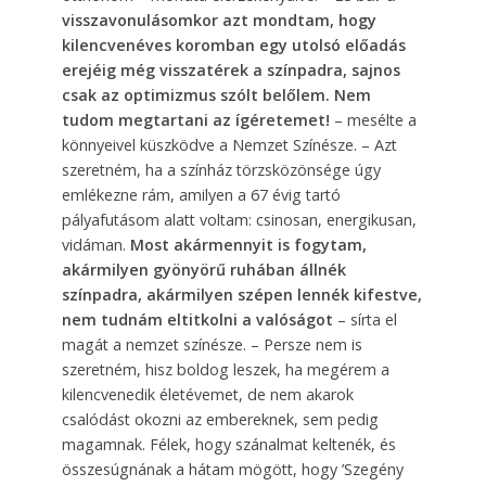
visszavonulásomkor azt mondtam, hogy
kilencvenéves koromban egy utolsó előadás
erejéig még visszatérek a színpadra, sajnos
csak az optimizmus szólt belőlem. Nem
tudom megtartani az ígéretemet!
– mesélte a
könnyeivel küszködve a Nemzet Színésze. – Azt
szeretném, ha a színház törzsközönsége úgy
emlékezne rám, amilyen a 67 évig tartó
pályafutásom alatt voltam: csinosan, energikusan,
vidáman.
Most akármennyit is fogytam,
akármilyen gyönyörű ruhában állnék
színpadra, akármilyen szépen lennék kifestve,
nem tudnám eltitkolni a valóságot
– sírta el
magát a nemzet színésze. – Persze nem is
szeretném, hisz boldog leszek, ha megérem a
kilencvenedik életévemet, de nem akarok
csalódást okozni az embereknek, sem pedig
magamnak. Félek, hogy szánalmat keltenék, és
összesúgnának a hátam mögött, hogy ’Szegény