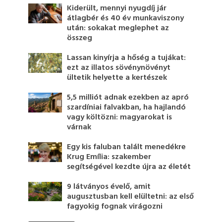
Kiderült, mennyi nyugdíj jár
átlagbér és 40 év munkaviszony
után: sokakat meglephet az
összeg
Lassan kinyírja a hőség a tujákat:
ezt az illatos sövénynövényt
ültetik helyette a kertészek
5,5 milliót adnak ezekben az apró
szardíniai falvakban, ha hajlandó
vagy költözni: magyarokat is
várnak
Egy kis faluban talált menedékre
Krug Emília: szakember
segítségével kezdte újra az életét
9 látványos évelő, amit
augusztusban kell elültetni: az első
fagyokig fognak virágozni