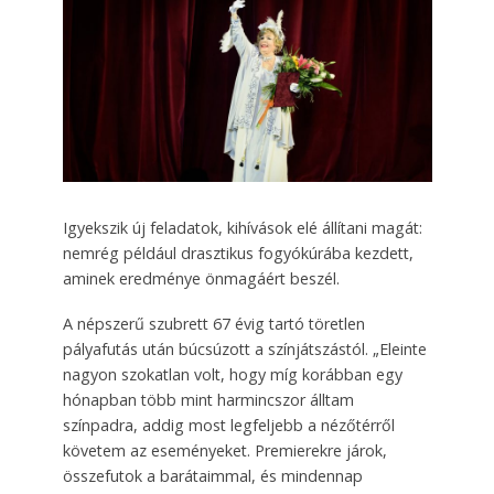
Igyekszik új feladatok, kihívások elé állítani magát:
nemrég például drasztikus fogyókúrába kezdett,
aminek eredménye önmagáért beszél.
A népszerű szubrett 67 évig tartó töretlen
pályafutás után búcsúzott a színjátszástól. „Eleinte
nagyon szokatlan volt, hogy míg korábban egy
hónapban több mint harmincszor álltam
színpadra, addig most legfeljebb a nézőtérről
követem az eseményeket. Premierekre járok,
összefutok a barátaimmal, és mindennap