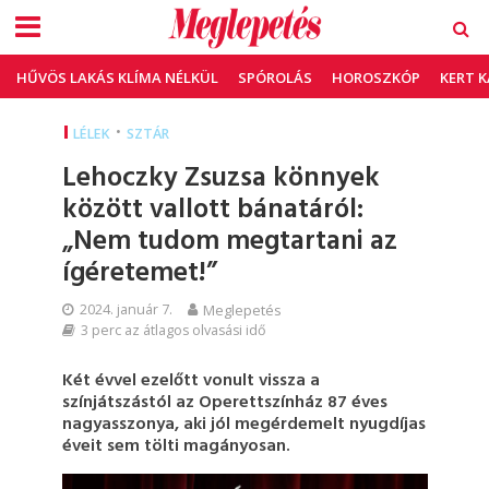
HŰVÖS LAKÁS KLÍMA NÉLKÜL
SPÓROLÁS
HOROSZKÓP
KERT 
•
LÉLEK
SZTÁR
Lehoczky Zsuzsa könnyek
között vallott bánatáról:
„Nem tudom megtartani az
ígéretemet!”
2024. január 7.
Meglepetés
3 perc az átlagos olvasási idő
Két évvel ezelőtt vonult vissza a
színjátszástól az Operettszínház 87 éves
nagyasszonya, aki jól megérdemelt nyugdíjas
éveit sem tölti magányosan.