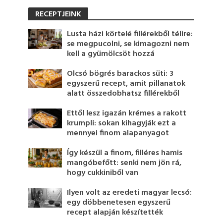
RECEPTJEINK
Lusta házi körtelé fillérekből télire:
se megpucolni, se kimagozni nem
kell a gyümölcsöt hozzá
Olcsó bögrés barackos süti: 3
egyszerű recept, amit pillanatok
alatt összedobhatsz fillérekből
Ettől lesz igazán krémes a rakott
krumpli: sokan kihagyják ezt a
mennyei finom alapanyagot
Így készül a finom, filléres hamis
mangóbefőtt: senki nem jön rá,
hogy cukkiniből van
Ilyen volt az eredeti magyar lecsó:
egy döbbenetesen egyszerű
recept alapján készítették