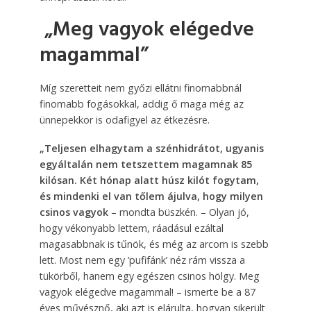
„Meg vagyok elégedve
magammal”
Míg szeretteit nem győzi ellátni finomabbnál
finomabb fogásokkal, addig ő maga még az
ünnepekkor is odafigyel az étkezésre.
„Teljesen elhagytam a szénhidrátot, ugyanis
egyáltalán nem tetszettem magamnak 85
kilósan. Két hónap alatt húsz kilót fogytam,
és mindenki el van tőlem ájulva, hogy milyen
csinos vagyok
– mondta büszkén. – Olyan jó,
hogy vékonyabb lettem, ráadásul ezáltal
magasabbnak is tűnök, és még az arcom is szebb
lett. Most nem egy ’pufifánk’ néz rám vissza a
tükörből, hanem egy egészen csinos hölgy. Meg
vagyok elégedve magammal! – ismerte be a 87
éves művésznő, aki azt is elárulta, hogyan sikerült