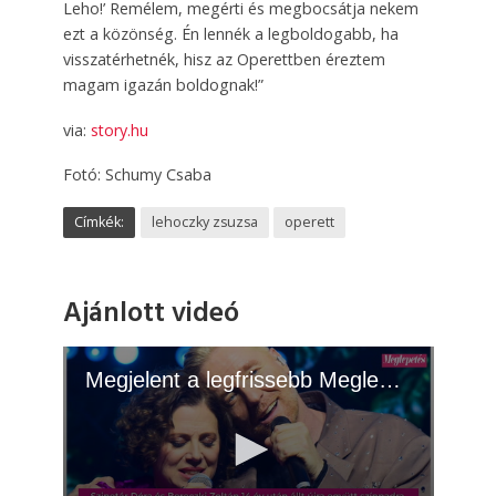
Leho!’ Remélem, megérti és megbocsátja nekem
ezt a közönség. Én lennék a legboldogabb, ha
visszatérhetnék, hisz az Operettben éreztem
magam igazán boldognak!”
via:
story.hu
Fotó: Schumy Csaba
Címkék:
lehoczky zsuzsa
operett
Ajánlott videó
Megjelent a legfrissebb Meglepetés! - 2026.06.02.