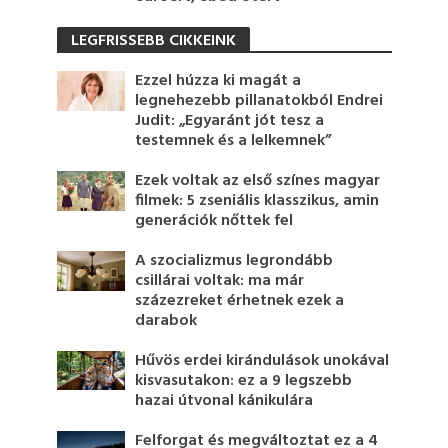
LEGFRISSEBB CIKKEINK
Ezzel húzza ki magát a
legnehezebb pillanatokból Endrei
Judit: „Egyaránt jót tesz a
testemnek és a lelkemnek”
Ezek voltak az első színes magyar
filmek: 5 zseniális klasszikus, amin
generációk nőttek fel
A szocializmus legrondább
csillárai voltak: ma már
százezreket érhetnek ezek a
darabok
Hűvös erdei kirándulások unokával
kisvasutakon: ez a 9 legszebb
hazai útvonal kánikulára
Felforgat és megváltoztat ez a 4