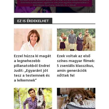
0
s
EZ IS ÉRDEKELHET
e
c
o
n
d
s
o
f
4
Ezzel húzza ki magát
Ezek voltak az első
6
a legnehezebb
színes magyar filmek:
s
pillanatokból Endrei
5 zseniális klasszikus,
e
c
Judit: „Egyaránt jót
amin generációk
o
tesz a testemnek és
nőttek fel
n
a lelkemnek”
d
s