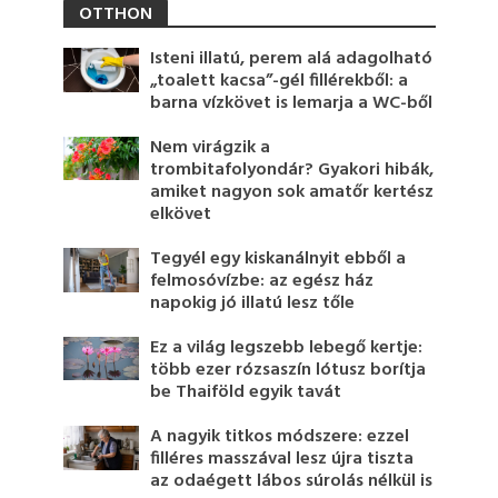
OTTHON
Isteni illatú, perem alá adagolható
„toalett kacsa”-gél fillérekből: a
barna vízkövet is lemarja a WC-ből
Nem virágzik a
trombitafolyondár? Gyakori hibák,
amiket nagyon sok amatőr kertész
elkövet
Tegyél egy kiskanálnyit ebből a
felmosóvízbe: az egész ház
napokig jó illatú lesz tőle
Ez a világ legszebb lebegő kertje:
több ezer rózsaszín lótusz borítja
be Thaiföld egyik tavát
A nagyik titkos módszere: ezzel
filléres masszával lesz újra tiszta
az odaégett lábos súrolás nélkül is