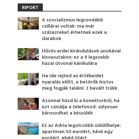
RIPORT
A szocializmus legrondább
csillárai voltak: ma már
százezreket érhetnek ezek a
darabok
Hűvös erdei kirándulások unokával
kisvasutakon: ez a 9 legszebb
hazai útvonal kánikulára
Ha ide rejted az értékeidet
nyaralás előtt, a betörők biztos
meg fogják találni: 3 bevált trükk
Azonnal húzd ki a konektorból, ha
ezt csinálja a telefonod: súlyosan
károsodhat a készülék
Ez az Adria legolcsóbb üdülőhelye:
apartman 50 euróért, kávé egy
euróért, ebéd ötért