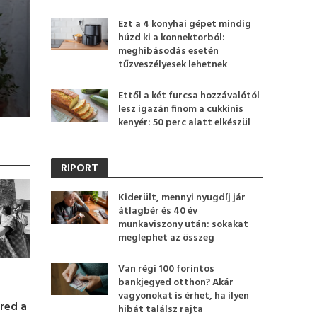
Ezt a 4 konyhai gépet mindig
húzd ki a konnektorból:
meghibásodás esetén
tűzveszélyesek lehetnek
Ettől a két furcsa hozzávalótól
lesz igazán finom a cukkinis
kenyér: 50 perc alatt elkészül
RIPORT
Kiderült, mennyi nyugdíj jár
átlagbér és 40 év
munkaviszony után: sokakat
meglephet az összeg
Van régi 100 forintos
bankjegyed otthon? Akár
vagyonokat is érhet, ha ilyen
ered a
hibát találsz rajta