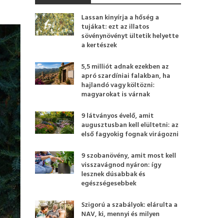
Lassan kinyírja a hőség a
tujákat: ezt az illatos
sövénynövényt ültetik helyette
a kertészek
5,5 milliót adnak ezekben az
apró szardíniai falakban, ha
hajlandó vagy költözni:
magyarokat is várnak
9 látványos évelő, amit
augusztusban kell elültetni: az
első fagyokig fognak virágozni
9 szobanövény, amit most kell
visszavágnod nyáron: így
lesznek dúsabbak és
egészségesebbek
Szigorú a szabályok: elárulta a
NAV, ki, mennyi és milyen