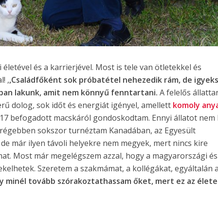
 életével és a karrierjével. Most is tele van ötletekkel és
! ,
,Családfőként sok próbatétel nehezedik rám, de igye
ban lakunk, amit nem könnyű fenntartani.
A felelős állatta
rű dolog, sok időt és energiát igényel, amellett
komoly any
r 17 befogadott macskáról gondoskodtam. Ennyi állatot nem 
g régebben sokszor turnéztam Kanadában, az Egyesült
de már ilyen távoli helyekre nem megyek, mert nincs kire
mat. Most már megelégszem azzal, hogy a magyarországi és
kelhetek. Szeretem a szakmámat, a kollégákat, egyáltalán 
y minél tovább szórakoztathassam őket, mert ez az élete