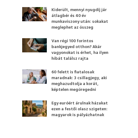
Kiderült, mennyi nyugdíj jár
átlagbér és 40 év
munkaviszony után: sokakat
meglephet az összeg
Van régi 100 forintos
bankjegyed otthon? Akár
vagyonokat is érhet, ha ilyen
hibát találsz rajta
60 felett is fiatalosak
maradnak: 3 csillagjegy, aki
meghazudtolja a korát,
képtelen megöregedni
Egy euróért árulnak házakat
ezen a festői olasz szigeten:
magyarok is pályázhatnak