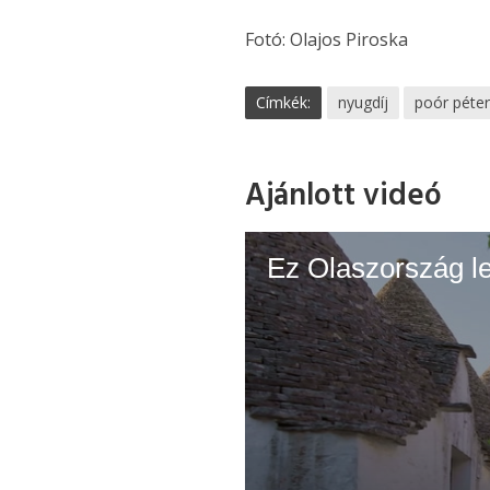
Fotó: Olajos Piroska
Címkék:
nyugdíj
poór péte
Ajánlott videó