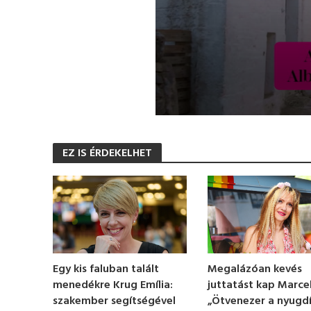
0
s
e
EZ IS ÉRDEKELHET
c
o
n
d
s
o
f
1
m
i
n
Egy kis faluban talált
Megalázóan kevés
u
menedékre Krug Emília:
juttatást kap Marcel
t
e
szakember segítségével
„Ötvenezer a nyugd
,