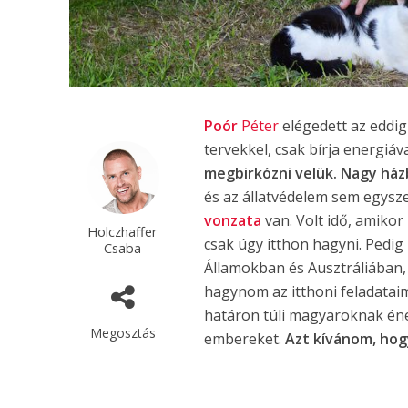
Poór
Péter
elégedett az eddigi
tervekkel, csak bírja energiával
megbirkózni velük. Nagy ház
és az állatvédelem sem egysze
vonzata
van. Volt idő, amiko
Holczhaffer
csak úgy itthon hagyni. Pedi
Csaba
Államokban és Ausztráliában, 
hagynom az itthoni feladatai
határon túli magyaroknak éne
Megosztás
embereket.
Azt kívánom, hog