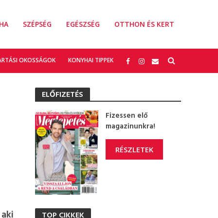
HA
SZÉPSÉG
EGÉSZSÉG
OTTHON ÉS KERT
ARTÁSI OKOSSÁGOK
KONYHAI TIPPEK
ELŐFIZETÉS
Fizessen elő
magazinunkra!
RÉSZLETEK
 aki
TOP CIKKEK