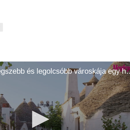
r
Ez Olaszország legszebb és legol