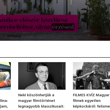
FILMES KVÍZ Magyar
Neki köszönhetjük a
filmek egyetlen
lina:
magyar filmtörténet
képkockáról: felism
íjam,
legnagyobb klasszikusait: