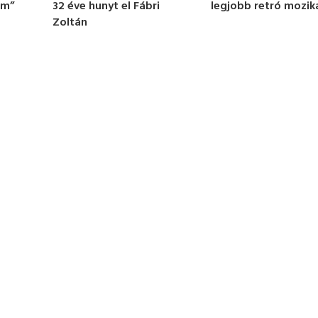
legjobb retró mozik
om”
32 éve hunyt el Fábri
Zoltán