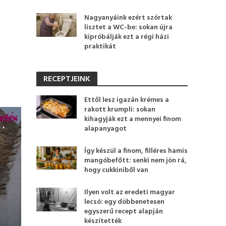
Nagyanyáink ezért szórtak
lisztet a WC-be: sokan újra
kipróbálják ezt a régi házi
praktikát
RECEPTJEINK
Ettől lesz igazán krémes a
rakott krumpli: sokan
kihagyják ezt a mennyei finom
csóbb városkája egy hétvégére
alapanyagot
Így készül a finom, filléres hamis
mangóbefőtt: senki nem jön rá,
hogy cukkiniből van
Ilyen volt az eredeti magyar
lecsó: egy döbbenetesen
egyszerű recept alapján
készítették