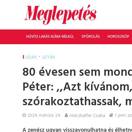
HŰVÖS LAKÁS KLÍMA NÉLKÜL
SPÓROLÁS
HOROSZKÓP
•
LÉLEK
SZTÁR
80 évesen sem mond 
Péter: ,,Azt kívánom
szórakoztathassak, m
2024. március 24.
Holczhaffer Csaba
1 perc az
A zenész ugyan visszavonulhatna és élhetné