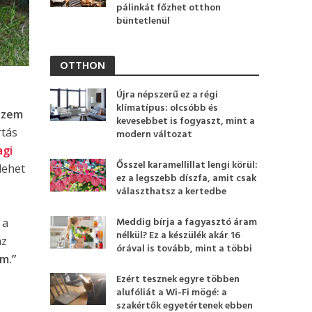
pálinkát főzhet otthon
büntetlenül
OTTHON
Újra népszerű ez a régi
klímatípus: olcsóbb és
kszem
kevesebbet is fogyaszt, mint a
rtás
modern változat
agi
Ősszel karamellillat lengi körül:
lehet
ez a legszebb díszfa, amit csak
választhatsz a kertedbe
Meddig bírja a fagyasztó áram
 a
nélkül? Ez a készülék akár 16
az
órával is tovább, mint a többi
m.”
Ezért tesznek egyre többen
alufóliát a Wi-Fi mögé: a
szakértők egyetértenek ebben