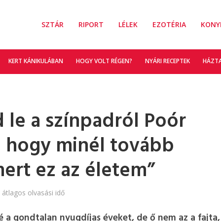
SZTÁR
RIPORT
LÉLEK
EZOTÉRIA
KONY
KERT KÁNIKULÁBAN
HOGY VOLT RÉGEN?
NYÁRI RECEPTEK
HÁZT
le a színpadról Poór
, hogy minél tovább
ert ez az életem”
 átlagos olvasási idő
 a gondtalan nyugdíjas éveket, de ő nem az a fajta,