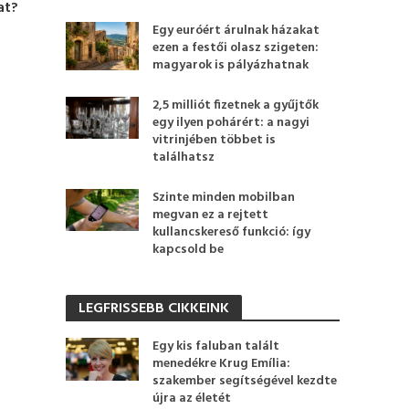
at?
Egy euróért árulnak házakat
ezen a festői olasz szigeten:
magyarok is pályázhatnak
2,5 milliót fizetnek a gyűjtők
egy ilyen pohárért: a nagyi
vitrinjében többet is
találhatsz
Szinte minden mobilban
megvan ez a rejtett
kullancskereső funkció: így
kapcsold be
LEGFRISSEBB CIKKEINK
Egy kis faluban talált
menedékre Krug Emília:
szakember segítségével kezdte
újra az életét