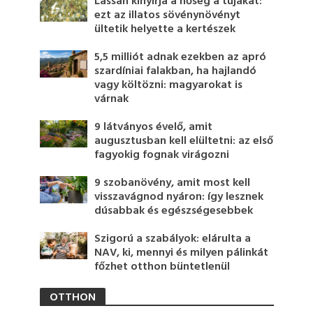
Lassan kinyírja a hőség a tujákat:
ezt az illatos sövénynövényt
ültetik helyette a kertészek
5,5 milliót adnak ezekben az apró
szardíniai falakban, ha hajlandó
vagy költözni: magyarokat is
várnak
9 látványos évelő, amit
augusztusban kell elültetni: az első
fagyokig fognak virágozni
9 szobanövény, amit most kell
visszavágnod nyáron: így lesznek
dúsabbak és egészségesebbek
Szigorú a szabályok: elárulta a
NAV, ki, mennyi és milyen pálinkát
főzhet otthon büntetlenül
OTTHON