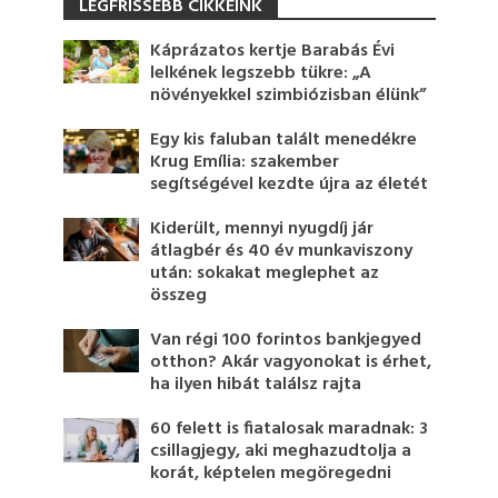
LEGFRISSEBB CIKKEINK
Káprázatos kertje Barabás Évi
lelkének legszebb tükre: „A
növényekkel szimbiózisban élünk”
Egy kis faluban talált menedékre
Krug Emília: szakember
segítségével kezdte újra az életét
Kiderült, mennyi nyugdíj jár
átlagbér és 40 év munkaviszony
után: sokakat meglephet az
összeg
Van régi 100 forintos bankjegyed
otthon? Akár vagyonokat is érhet,
ha ilyen hibát találsz rajta
60 felett is fiatalosak maradnak: 3
csillagjegy, aki meghazudtolja a
korát, képtelen megöregedni