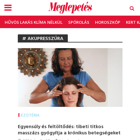
HŰVÖS LAKÁS KLÍMA NÉLKÜL
SPÓROLÁS
HOROSZKÓP
KERT 
# AKUPRESSZÚRA
EZOTÉRIA
Egyensúly és feltöltődés: tibeti titkos
masszázs gyógyítja a krónikus betegségeket