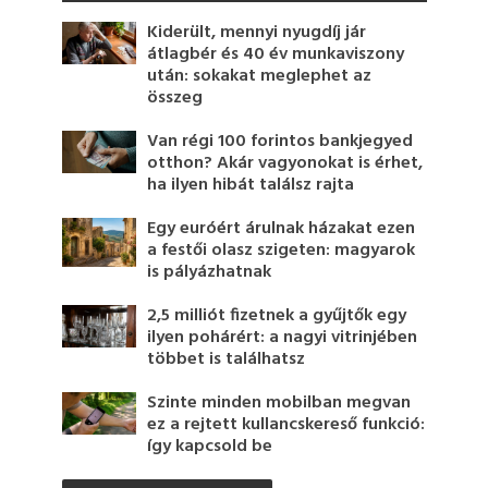
Kiderült, mennyi nyugdíj jár
átlagbér és 40 év munkaviszony
után: sokakat meglephet az
összeg
Van régi 100 forintos bankjegyed
otthon? Akár vagyonokat is érhet,
ha ilyen hibát találsz rajta
Egy euróért árulnak házakat ezen
a festői olasz szigeten: magyarok
is pályázhatnak
2,5 milliót fizetnek a gyűjtők egy
ilyen pohárért: a nagyi vitrinjében
többet is találhatsz
Szinte minden mobilban megvan
ez a rejtett kullancskereső funkció:
így kapcsold be