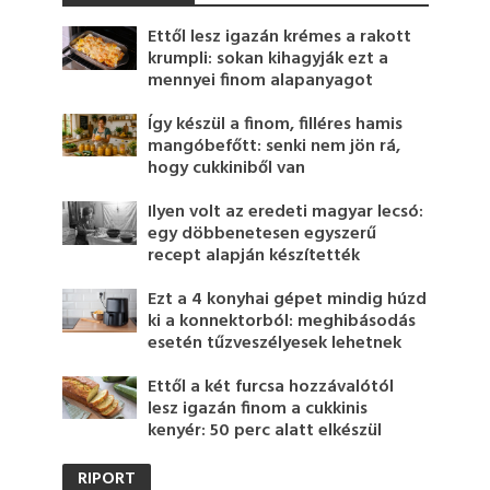
Ettől lesz igazán krémes a rakott
krumpli: sokan kihagyják ezt a
mennyei finom alapanyagot
Így készül a finom, filléres hamis
mangóbefőtt: senki nem jön rá,
hogy cukkiniből van
Ilyen volt az eredeti magyar lecsó:
egy döbbenetesen egyszerű
recept alapján készítették
Ezt a 4 konyhai gépet mindig húzd
ki a konnektorból: meghibásodás
esetén tűzveszélyesek lehetnek
Ettől a két furcsa hozzávalótól
lesz igazán finom a cukkinis
kenyér: 50 perc alatt elkészül
RIPORT