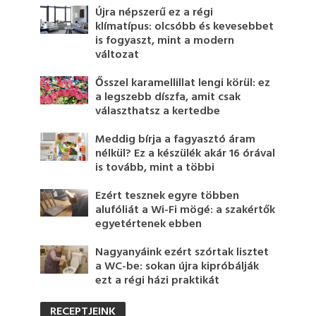
Újra népszerű ez a régi
klímatípus: olcsóbb és kevesebbet
is fogyaszt, mint a modern
változat
Ősszel karamellillat lengi körül: ez
a legszebb díszfa, amit csak
választhatsz a kertedbe
Meddig bírja a fagyasztó áram
nélkül? Ez a készülék akár 16 órával
is tovább, mint a többi
Ezért tesznek egyre többen
alufóliát a Wi-Fi mögé: a szakértők
egyetértenek ebben
Nagyanyáink ezért szórtak lisztet
a WC-be: sokan újra kipróbálják
ezt a régi házi praktikát
RECEPTJEINK