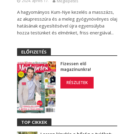
2024. április 17.
Meglepetés
A hagyományos Kum-Nye kezelés a masszázs,
az akupresszúra és a meleg gyógynövényes olaj
hatásának egyesítésével újra egyensúlyba
hozza testünket és elménket, friss energiával...
ELŐFIZETÉS
Fizessen elő
magazinunkra!
RÉSZLETEK
TOP CIKKEK