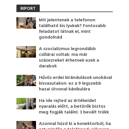
RIPORT
Mit jelentenek a telefonon
található kis lyukak? Fontosabb
feladatot látnak el, mint
gondolnád
A szocializmus legrondább
csillárai voltak: ma már
százezreket érhetnek ezek a
darabok
Hűvös erdei kirándulások unokával
kisvasutakon: ez a 9 legszebb
hazai útvonal kánikulára
Ha ide rejted az értékeidet
nyaralás előtt, a betörők biztos
meg fogják találni: 3 bevált trükk
Azonnal húzd ki a konektorból, ha