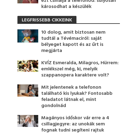
ezt csinálja a telefonod: súlyosan
károsodhat a készülék
LEGFRISSEBB CIKKEINK
10 dolog, amit biztosan nem
tudtál a Tévémaciról: saját
bélyeget kapott és az űrt is
megjárta
KVÍZ Esmeralda, Milagros, Hürrem:
emlékszel még, ki, melyik
szappanopera karaktere volt?
Mit jelentenek a telefonon
található kis lyukak? Fontosabb
feladatot látnak el, mint
gondolnád
Magányos időskor vár erre a 4
csillagjegyre: az unokák sem
fognak tudni segíteni rajtuk