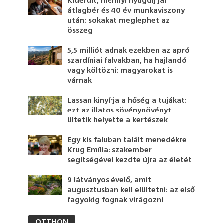
Kiderült, mennyi nyugdíj jár
átlagbér és 40 év munkaviszony
után: sokakat meglephet az
összeg
5,5 milliót adnak ezekben az apró
szardíniai falvakban, ha hajlandó
vagy költözni: magyarokat is
várnak
Lassan kinyírja a hőség a tujákat:
ezt az illatos sövénynövényt
ültetik helyette a kertészek
Egy kis faluban talált menedékre
Krug Emília: szakember
segítségével kezdte újra az életét
9 látványos évelő, amit
augusztusban kell elültetni: az első
fagyokig fognak virágozni
OTTHON