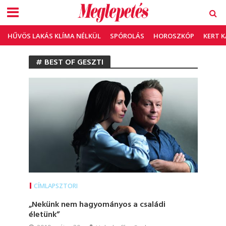
HŰVÖS LAKÁS KLÍMA NÉLKÜL
SPÓROLÁS
HOROSZKÓP
KERT 
# BEST OF GESZTI
CÍMLAPSZTORI
„Nekünk nem hagyományos a családi
életünk”