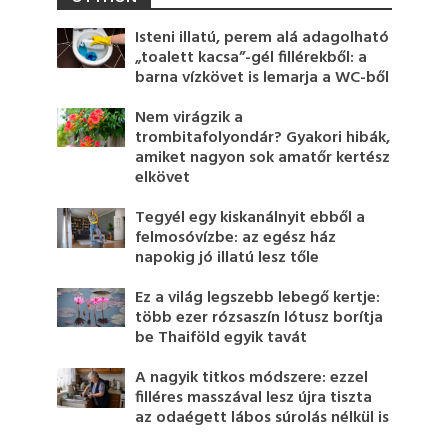
Isteni illatú, perem alá adagolható
„toalett kacsa”-gél fillérekből: a
barna vízkövet is lemarja a WC-ből
Nem virágzik a
trombitafolyondár? Gyakori hibák,
amiket nagyon sok amatőr kertész
elkövet
Tegyél egy kiskanálnyit ebből a
felmosóvízbe: az egész ház
napokig jó illatú lesz tőle
Ez a világ legszebb lebegő kertje:
több ezer rózsaszín lótusz borítja
be Thaiföld egyik tavát
A nagyik titkos módszere: ezzel
filléres masszával lesz újra tiszta
az odaégett lábos súrolás nélkül is