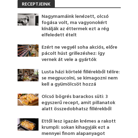
RECEPTJEINK
Nagymamáink lenézett, olcsó
fogása volt, ma vagyonokért
kínálják az éttermek ezt a rég
elfeledett ételt
Ezért ne vegyél soha akciós, előre
pácolt húst grillezéshez: így
vernek át vele a gyártók
Lusta házi körtelé fillérekből télire:
se megpucolni, se kimagozni nem
kell a gyümölcsöt hozzá
Olcsó bögrés barackos süti: 3
egyszerű recept, amit pillanatok
alatt összedobhatsz fillérekből
Ettől lesz igazán krémes a rakott
krumpli: sokan kihagyják ezt a
mennyei finom alapanyagot