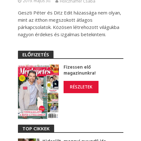
2019. május 30.
Holczhaffer Csaba
Geszti Péter és Ditz Edit házassága nem olyan,
mint az itthon megszokott átlagos
párkapcsolatok. Közösen létrehozott világukba
nagyon érdekes és izgalmas betekinteni.
ELŐFIZETÉS
Fizessen elő
magazinunkra!
RÉSZLETEK
TOP CIKKEK