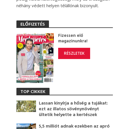
néhány védett helyen télállónak bizonyult.
ELŐFIZETÉS
Fizessen elő
magazinunkra!
RÉSZLETEK
TOP CIKKEK
Lassan kinyírja a hőség a tujákat:
ezt az illatos sövénynövényt
ültetik helyette a kertészek
5,5 milliót adnak ezekben az apró