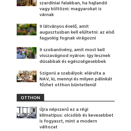
szardíniai falakban, ha hajlandó
vagy költözni: magyarokat is
várnak
9 látványos évelő, amit
augusztusban kell elültetni: az első
fagyokig fognak virágozni
9 szobanövény, amit most kell
visszavágnod nyáron: így lesznek
dúsabbak és egészségesebbek
Szigorú a szabályok: elárulta a
NAV, ki, mennyi és milyen pálinkát
főzhet otthon büntetlenül
OTTHON
Újra népszerű ez a régi
klímatípus: olcsóbb és kevesebbet
is fogyaszt, mint a modern
változat