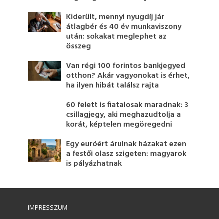
Kiderült, mennyi nyugdíj jár
átlagbér és 40 év munkaviszony
után: sokakat meglephet az
összeg
Van régi 100 forintos bankjegyed
otthon? Akár vagyonokat is érhet,
ha ilyen hibát találsz rajta
60 felett is fiatalosak maradnak: 3
csillagjegy, aki meghazudtolja a
korát, képtelen megöregedni
Egy euróért árulnak házakat ezen
a festői olasz szigeten: magyarok
is pályázhatnak
IMPRESSZUM