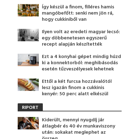
Így készül a finom, filléres hamis
mangóbefőtt: senki nem jön rá,
hogy cukkiniből van
Ilyen volt az eredeti magyar lecsó:
egy döbbenetesen egyszerű
recept alapján készítették
Ezt a 4 konyhai gépet mindig húzd
ki a konnektorból: meghibásodás
esetén tűzveszélyesek lehetnek
Ettől a két furcsa hozzávalótól
lesz igazán finom a cukkinis
kenyér: 50 perc alatt elkészül
RIPORT
Kiderült, mennyi nyugdíj jár
átlagbér és 40 év munkaviszony
után: sokakat meglephet az
összeg