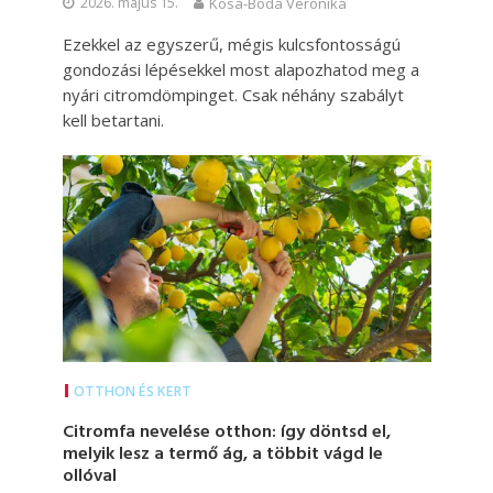
2026. május 15.
Kósa-Boda Veronika
Ezekkel az egyszerű, mégis kulcsfontosságú
gondozási lépésekkel most alapozhatod meg a
nyári citromdömpinget. Csak néhány szabályt
kell betartani.
OTTHON ÉS KERT
Citromfa nevelése otthon: így döntsd el,
melyik lesz a termő ág, a többit vágd le
ollóval