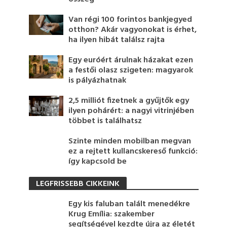
Van régi 100 forintos bankjegyed
otthon? Akár vagyonokat is érhet,
ha ilyen hibát találsz rajta
Egy euróért árulnak házakat ezen
a festői olasz szigeten: magyarok
is pályázhatnak
2,5 milliót fizetnek a gyűjtők egy
ilyen pohárért: a nagyi vitrinjében
többet is találhatsz
Szinte minden mobilban megvan
ez a rejtett kullancskereső funkció:
így kapcsold be
LEGFRISSEBB CIKKEINK
Egy kis faluban talált menedékre
Krug Emília: szakember
segítségével kezdte újra az életét