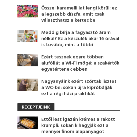
Ősszel karamellillat lengi körül: ez
a legszebb díszfa, amit csak
választhatsz a kertedbe
Meddig bírja a fagyasztó áram
nélkül? Ez a készülék akár 16 órával
is tovább, mint a többi
Ezért tesznek egyre többen
alufóliát a Wi-Fi mögé: a szakértők
egyetértenek ebben
Nagyanyáink ezért szórtak lisztet
a WC-be: sokan újra kipróbálják
ezt a régi házi praktikát
RECEPTJEINK
Ettől lesz igazán krémes a rakott
krumpli: sokan kihagyják ezt a
mennyei finom alapanyagot