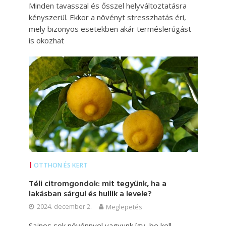
Minden tavasszal és ősszel helyváltoztatásra
kényszerül. Ekkor a növényt stresszhatás éri,
mely bizonyos esetekben akár terméslerúgást
is okozhat
OTTHON ÉS KERT
Téli citromgondok: mit tegyünk, ha a
lakásban sárgul és hullik a levele?
2024. december 2.
Meglepetés
Sajnos sok növénnyel vagyunk így, be kell