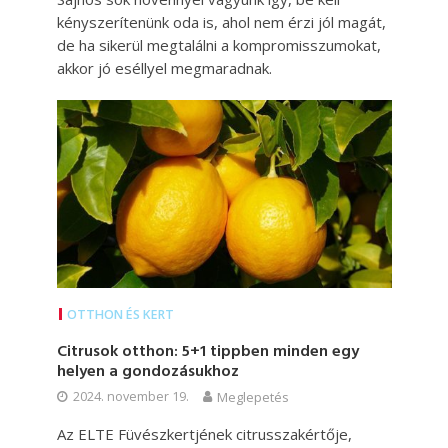
kényszerítenünk oda is, ahol nem érzi jól magát,
de ha sikerül megtalálni a kompromisszumokat,
akkor jó eséllyel megmaradnak.
OTTHON ÉS KERT
Citrusok otthon: 5+1 tippben minden egy
helyen a gondozásukhoz
2024. november 19.
Meglepetés
Az ELTE Füvészkertjének citrusszakértője,