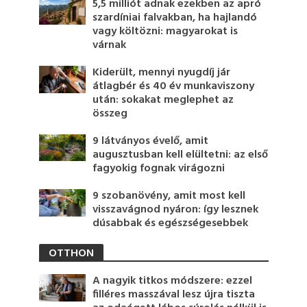
5,5 milliót adnak ezekben az apró
szardíniai falvakban, ha hajlandó
vagy költözni: magyarokat is
várnak
Kiderült, mennyi nyugdíj jár
átlagbér és 40 év munkaviszony
után: sokakat meglephet az
összeg
9 látványos évelő, amit
augusztusban kell elültetni: az első
fagyokig fognak virágozni
9 szobanövény, amit most kell
visszavágnod nyáron: így lesznek
dúsabbak és egészségesebbek
OTTHON
A nagyik titkos módszere: ezzel
filléres masszával lesz újra tiszta