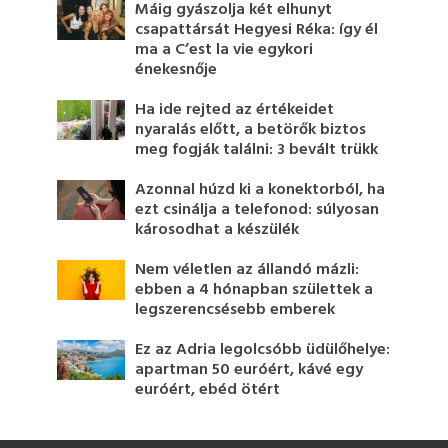
Máig gyászolja két elhunyt
csapattársát Hegyesi Réka: így él
ma a C’est la vie egykori
énekesnője
Ha ide rejted az értékeidet
nyaralás előtt, a betörők biztos
meg fogják találni: 3 bevált trükk
Azonnal húzd ki a konektorból, ha
ezt csinálja a telefonod: súlyosan
károsodhat a készülék
Nem véletlen az állandó mázli:
ebben a 4 hónapban születtek a
legszerencsésebb emberek
Ez az Adria legolcsóbb üdülőhelye:
apartman 50 euróért, kávé egy
euróért, ebéd ötért