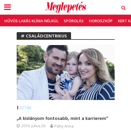
HŰVÖS LAKÁS KLÍMA NÉLKÜL
SPÓROLÁS
HOROSZKÓP
KERT 
# CSALÁDCENTRIKUS
SZTÁR
„A kislányom fontosabb, mint a karrierem”
2019. július 26.
Páhy Anna