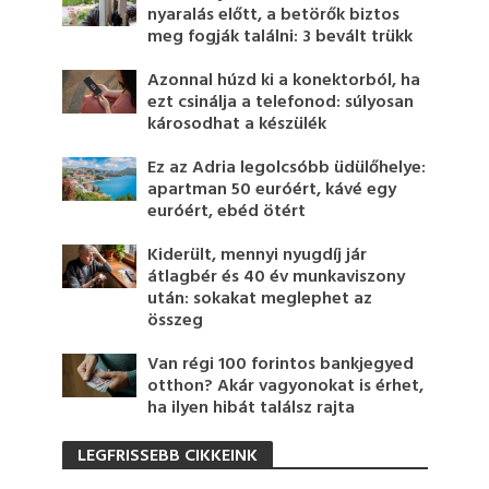
nyaralás előtt, a betörők biztos
meg fogják találni: 3 bevált trükk
Azonnal húzd ki a konektorból, ha
ezt csinálja a telefonod: súlyosan
károsodhat a készülék
Ez az Adria legolcsóbb üdülőhelye:
apartman 50 euróért, kávé egy
euróért, ebéd ötért
Kiderült, mennyi nyugdíj jár
átlagbér és 40 év munkaviszony
után: sokakat meglephet az
összeg
Van régi 100 forintos bankjegyed
otthon? Akár vagyonokat is érhet,
ha ilyen hibát találsz rajta
LEGFRISSEBB CIKKEINK