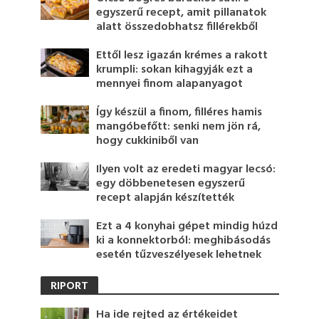
egyszerű recept, amit pillanatok
alatt összedobhatsz fillérekből
Ettől lesz igazán krémes a rakott
krumpli: sokan kihagyják ezt a
mennyei finom alapanyagot
Így készül a finom, filléres hamis
mangóbefőtt: senki nem jön rá,
hogy cukkiniből van
Ilyen volt az eredeti magyar lecsó:
egy döbbenetesen egyszerű
recept alapján készítették
Ezt a 4 konyhai gépet mindig húzd
ki a konnektorból: meghibásodás
esetén tűzveszélyesek lehetnek
RIPORT
Ha ide rejted az értékeidet