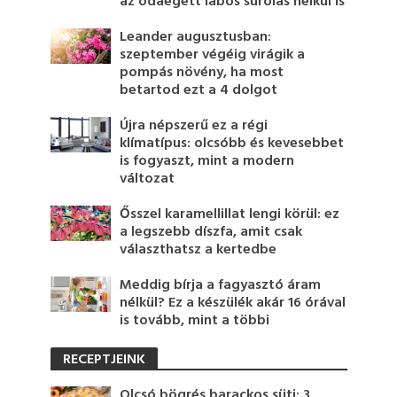
az odaégett lábos súrolás nélkül is
Leander augusztusban:
szeptember végéig virágik a
pompás növény, ha most
betartod ezt a 4 dolgot
Újra népszerű ez a régi
klímatípus: olcsóbb és kevesebbet
is fogyaszt, mint a modern
változat
Ősszel karamellillat lengi körül: ez
a legszebb díszfa, amit csak
választhatsz a kertedbe
Meddig bírja a fagyasztó áram
nélkül? Ez a készülék akár 16 órával
is tovább, mint a többi
RECEPTJEINK
Olcsó bögrés barackos süti: 3