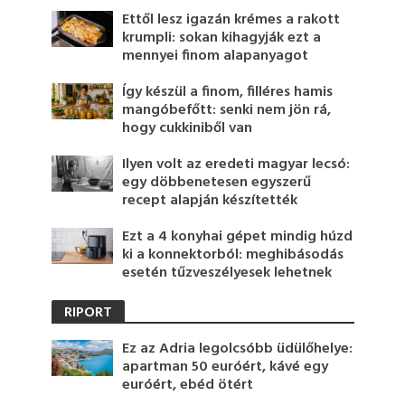
Ettől lesz igazán krémes a rakott
krumpli: sokan kihagyják ezt a
mennyei finom alapanyagot
Így készül a finom, filléres hamis
mangóbefőtt: senki nem jön rá,
hogy cukkiniből van
Ilyen volt az eredeti magyar lecsó:
egy döbbenetesen egyszerű
recept alapján készítették
Ezt a 4 konyhai gépet mindig húzd
ki a konnektorból: meghibásodás
esetén tűzveszélyesek lehetnek
RIPORT
Ez az Adria legolcsóbb üdülőhelye:
apartman 50 euróért, kávé egy
euróért, ebéd ötért