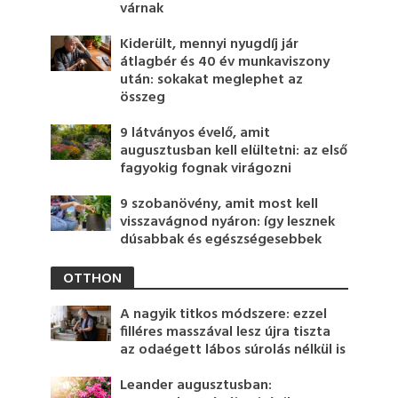
várnak
Kiderült, mennyi nyugdíj jár
átlagbér és 40 év munkaviszony
után: sokakat meglephet az
összeg
9 látványos évelő, amit
augusztusban kell elültetni: az első
fagyokig fognak virágozni
9 szobanövény, amit most kell
visszavágnod nyáron: így lesznek
dúsabbak és egészségesebbek
OTTHON
A nagyik titkos módszere: ezzel
filléres masszával lesz újra tiszta
az odaégett lábos súrolás nélkül is
Leander augusztusban: