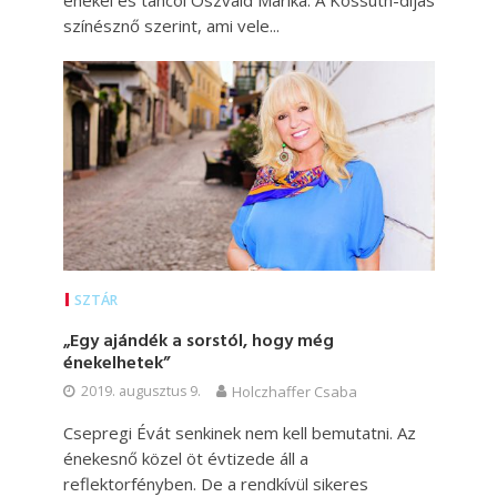
énekel és táncol Oszvald Marika. A Kossuth-díjas
színésznő szerint, ami vele...
SZTÁR
„Egy ajándék a sorstól, hogy még
énekelhetek”
2019. augusztus 9.
Holczhaffer Csaba
Csepregi Évát senkinek nem kell bemutatni. Az
énekesnő közel öt évtizede áll a
reflektorfényben. De a rendkívül sikeres