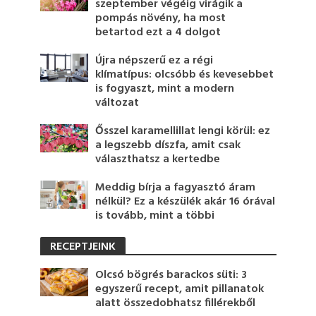
szeptember végéig virágik a
pompás növény, ha most
betartod ezt a 4 dolgot
Újra népszerű ez a régi
klímatípus: olcsóbb és kevesebbet
is fogyaszt, mint a modern
változat
Ősszel karamellillat lengi körül: ez
a legszebb díszfa, amit csak
választhatsz a kertedbe
Meddig bírja a fagyasztó áram
nélkül? Ez a készülék akár 16 órával
is tovább, mint a többi
RECEPTJEINK
Olcsó bögrés barackos süti: 3
egyszerű recept, amit pillanatok
alatt összedobhatsz fillérekből