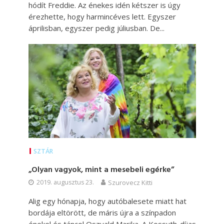
hódít Freddie. Az énekes idén kétszer is úgy
érezhette, hogy harmincéves lett. Egyszer
áprilisban, egyszer pedig júliusban. De...
SZTÁR
„Olyan vagyok, mint a mesebeli egérke”
2019. augusztus 23.
Szurovecz Kitti
Alig egy hónapja, hogy autóbalesete miatt hat
bordája eltörött, de máris újra a színpadon