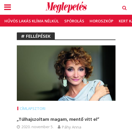
HŰVÖS LAKÁS KLÍMA NÉLKÜL
SPÓROLÁS
HOROSZKÓP
KERT 
# FELLÉPÉSEK
CÍMLAPSZTORI
„Túlhajszoltam magam, mentő vitt el”
2020. november 5.
Páhy Anna