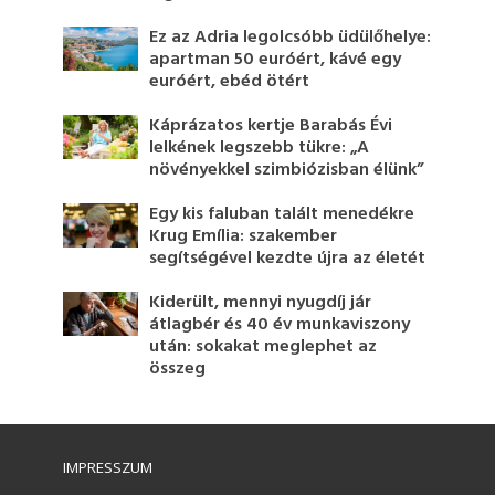
Ez az Adria legolcsóbb üdülőhelye:
apartman 50 euróért, kávé egy
euróért, ebéd ötért
Káprázatos kertje Barabás Évi
lelkének legszebb tükre: „A
növényekkel szimbiózisban élünk”
Egy kis faluban talált menedékre
Krug Emília: szakember
segítségével kezdte újra az életét
Kiderült, mennyi nyugdíj jár
átlagbér és 40 év munkaviszony
után: sokakat meglephet az
összeg
IMPRESSZUM