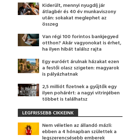
Kiderült, mennyi nyugdíj jár
átlagbér és 40 év munkaviszony
után: sokakat meglephet az
összeg
Van régi 100 forintos bankjegyed
otthon? Akár vagyonokat is érhet,
ha ilyen hibát találsz rajta
Egy euróért árulnak házakat ezen
a festői olasz szigeten: magyarok
is pályázhatnak
2,5 milliót fizetnek a gyűjtők egy
ilyen pohárért: a nagyi vitrinjében
többet is találhatsz
LEGFRISSEBB CIKKEINK
Nem véletlen az állandó mázli:
ebben a 4 hónapban születtek a
legszerencsésebb emberek