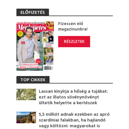
ELŐFIZETÉS
Fizessen elő
magazinunkra!
RÉSZLETEK
TOP CIKKEK
Lassan kinyírja a hőség a tujákat:
ezt az illatos sövénynövényt
ültetik helyette a kertészek
5,5 milliót adnak ezekben az apró
szardíniai falakban, ha hajlandó
vagy költözni: magyarokat is