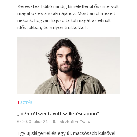
Keresztes Ildikó mindig kíméletlenül őszinte volt
magához és a szakmájához. Most arról mesélt
nekünk, hogyan hajszolta túl magát az elmúlt
időszakban, és milyen trükkökkel...
SZTÁR
„Idén kétszer is volt születésnapom”
2020. július 24.
Holczhaffer Csaba
Egy új slágerrel és egy új, macsósabb külsővel