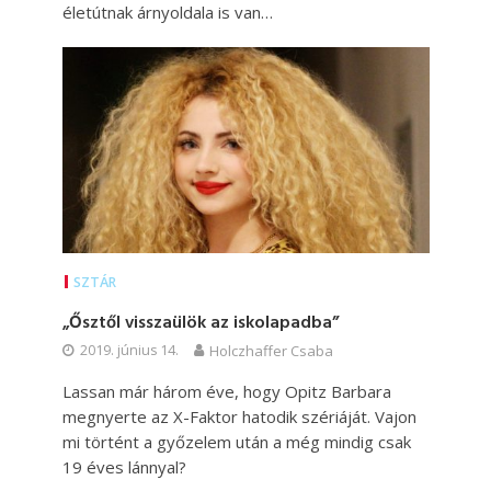
életútnak árnyoldala is van…
SZTÁR
„Ősztől visszaülök az iskolapadba”
2019. június 14.
Holczhaffer Csaba
Lassan már három éve, hogy Opitz Barbara
megnyerte az X-Faktor hatodik szériáját. Vajon
mi történt a győzelem után a még mindig csak
19 éves lánnyal?