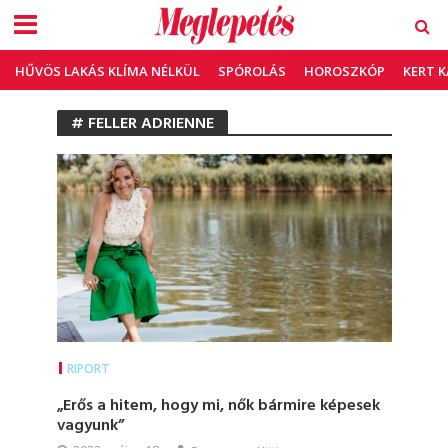
HŰVÖS LAKÁS KLÍMA NÉLKÜL
SPÓROLÁS
HOROSZKÓP
KERT 
# FELLER ADRIENNE
RIPORT
„Erős a hitem, hogy mi, nők bármire képesek
vagyunk”