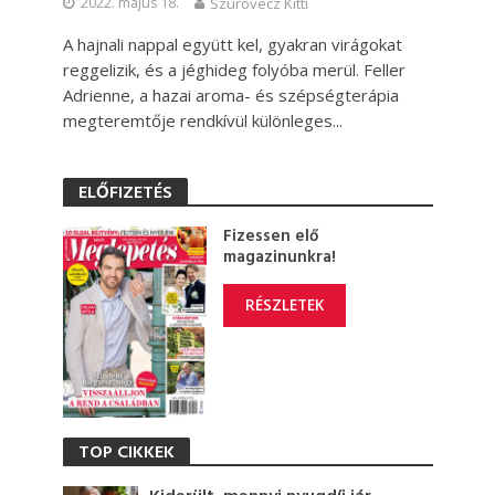
2022. május 18.
Szurovecz Kitti
A hajnali nappal együtt kel, gyakran virágokat
reggelizik, és a jéghideg folyóba merül. Feller
Adrienne, a hazai aroma- és szépségterápia
megteremtője rendkívül különleges...
ELŐFIZETÉS
Fizessen elő
magazinunkra!
RÉSZLETEK
TOP CIKKEK