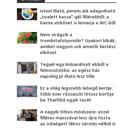
Isteni illatú, perem alá adagolható
„toalett kacsa”-gél fillérekből: a
barna vízkövet is lemarja a WC-ből
Nem virágzik a
trombitafolyondár? Gyakori hibák,
amiket nagyon sok amatőr kertész
elkövet
Tegyél egy kiskanálnyit ebből a
felmosóvízbe: az egész ház
napokig jó illatú lesz tőle
Ez a világ legszebb lebegő kertje:
több ezer rózsaszín lótusz borítja
be Thaiföld egyik tavát
A nagyik titkos módszere: ezzel
filléres masszával lesz újra tiszta
az odaégett lábos súrolás nélkül is