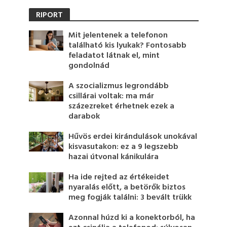
RIPORT
Mit jelentenek a telefonon
található kis lyukak? Fontosabb
feladatot látnak el, mint
gondolnád
A szocializmus legrondább
csillárai voltak: ma már
százezreket érhetnek ezek a
darabok
Hűvös erdei kirándulások unokával
kisvasutakon: ez a 9 legszebb
hazai útvonal kánikulára
Ha ide rejted az értékeidet
nyaralás előtt, a betörők biztos
meg fogják találni: 3 bevált trükk
Azonnal húzd ki a konektorból, ha