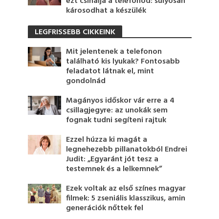
ezt csinálja a telefonod: súlyosan
károsodhat a készülék
LEGFRISSEBB CIKKEINK
Mit jelentenek a telefonon
található kis lyukak? Fontosabb
feladatot látnak el, mint
gondolnád
Magányos időskor vár erre a 4
csillagjegyre: az unokák sem
fognak tudni segíteni rajtuk
Ezzel húzza ki magát a
legnehezebb pillanatokból Endrei
Judit: „Egyaránt jót tesz a
testemnek és a lelkemnek”
Ezek voltak az első színes magyar
filmek: 5 zseniális klasszikus, amin
generációk nőttek fel