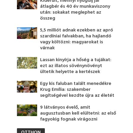
Kiderült, mennyi nyugdíj jár
átlagbér és 40 év munkaviszony
után: sokakat meglephet az
összeg
5,5 milliót adnak ezekben az apró
szardíniai falvakban, ha hajlandó
vagy költözni: magyarokat is
várnak
Lassan kinyírja a hőség a tujákat:
ezt az illatos sövénynövényt
ültetik helyette a kertészek
Egy kis faluban talált menedékre
Krug Emília: szakember
segítségével kezdte újra az életét
9 látványos évelő, amit
augusztusban kell elültetni: az első
fagyokig fognak virágozni
OTTHON