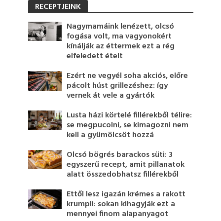
RECEPTJEINK
Nagymamáink lenézett, olcsó
fogása volt, ma vagyonokért
kínálják az éttermek ezt a rég
elfeledett ételt
Ezért ne vegyél soha akciós, előre
pácolt húst grillezéshez: így
vernek át vele a gyártók
Lusta házi körtelé fillérekből télire:
se megpucolni, se kimagozni nem
kell a gyümölcsöt hozzá
Olcsó bögrés barackos süti: 3
egyszerű recept, amit pillanatok
alatt összedobhatsz fillérekből
Ettől lesz igazán krémes a rakott
krumpli: sokan kihagyják ezt a
mennyei finom alapanyagot