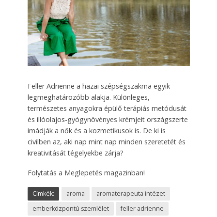
Feller Adrienne a hazai szépségszakma egyik
legmeghatározóbb alakja. Különleges,
természetes anyagokra épülő terápiás metódusát
és illóolajos-gyógynövényes krémjeit országszerte
imádják a nők és a kozmetikusok is. De ki is
civilben az, aki nap mint nap minden szeretetét és
kreativitását tégelyekbe zárja?
Folytatás a Meglepetés magazinban!
Címkék:
aroma
aromaterapeuta intézet
emberközpontú szemlélet
feller adrienne