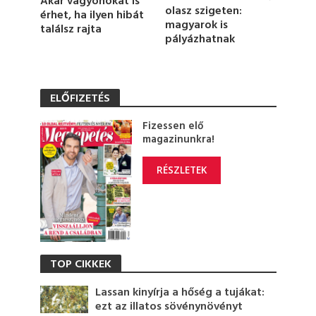
Akár vagyonokat is
olasz szigeten:
érhet, ha ilyen hibát
magyarok is
találsz rajta
pályázhatnak
ELŐFIZETÉS
Fizessen elő
magazinunkra!
RÉSZLETEK
TOP CIKKEK
Lassan kinyírja a hőség a tujákat:
ezt az illatos sövénynövényt