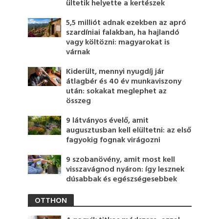
ültetik helyette a kertészek
5,5 milliót adnak ezekben az apró
szardíniai falakban, ha hajlandó
vagy költözni: magyarokat is
várnak
Kiderült, mennyi nyugdíj jár
átlagbér és 40 év munkaviszony
után: sokakat meglephet az
összeg
9 látványos évelő, amit
augusztusban kell elültetni: az első
fagyokig fognak virágozni
9 szobanövény, amit most kell
visszavágnod nyáron: így lesznek
dúsabbak és egészségesebbek
OTTHON