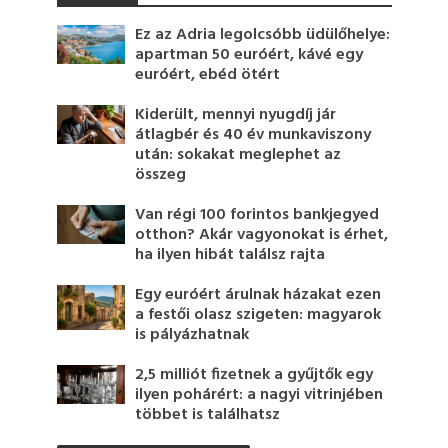
Ez az Adria legolcsóbb üdülőhelye:
apartman 50 euróért, kávé egy
euróért, ebéd ötért
Kiderült, mennyi nyugdíj jár
átlagbér és 40 év munkaviszony
után: sokakat meglephet az
összeg
Van régi 100 forintos bankjegyed
otthon? Akár vagyonokat is érhet,
ha ilyen hibát találsz rajta
Egy euróért árulnak házakat ezen
a festői olasz szigeten: magyarok
is pályázhatnak
2,5 milliót fizetnek a gyűjtők egy
ilyen pohárért: a nagyi vitrinjében
többet is találhatsz