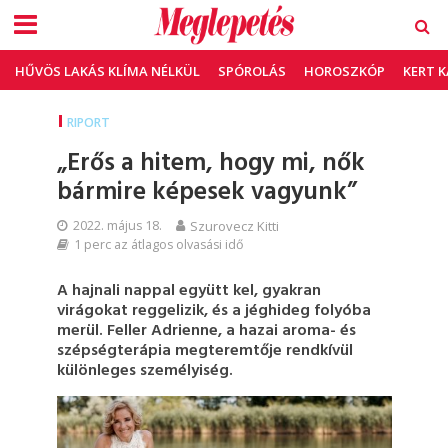
HŰVÖS LAKÁS KLÍMA NÉLKÜL
SPÓROLÁS
HOROSZKÓP
KERT 
RIPORT
„Erős a hitem, hogy mi, nők
bármire képesek vagyunk”
2022. május 18.
Szurovecz Kitti
1 perc az átlagos olvasási idő
A hajnali nappal együtt kel, gyakran
virágokat reggelizik, és a jéghideg folyóba
merül. Feller Adrienne, a hazai aroma- és
szépségterápia megteremtője rendkívül
különleges személyiség.