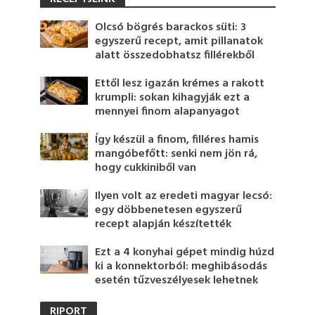
Olcsó bögrés barackos süti: 3
egyszerű recept, amit pillanatok
alatt összedobhatsz fillérekből
Ettől lesz igazán krémes a rakott
krumpli: sokan kihagyják ezt a
mennyei finom alapanyagot
Így készül a finom, filléres hamis
mangóbefőtt: senki nem jön rá,
hogy cukkiniből van
Ilyen volt az eredeti magyar lecsó:
egy döbbenetesen egyszerű
recept alapján készítették
Ezt a 4 konyhai gépet mindig húzd
ki a konnektorból: meghibásodás
esetén tűzveszélyesek lehetnek
RIPORT