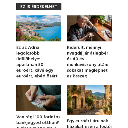
s
EZ IS ÉRDEKELHET
e
c
o
n
d
s
o
f
1
Ez az Adria
Kiderült, mennyi
m
legolcsóbb
nyugdíj jár átlagbér
i
üdülőhelye:
és 40 év
n
u
apartman 50
munkaviszony után:
t
euróért, kávé egy
sokakat meglephet
e
euróért, ebéd ötért
az összeg
,
1
6
s
e
c
o
n
d
Van régi 100 forintos
s
Egy euróért árulnak
bankjegyed otthon?
házakat ezen a festői