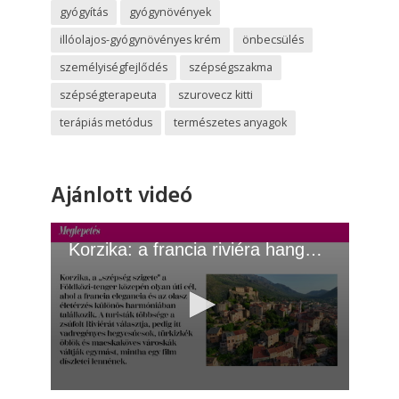
gyógyítás
gyógynövények
illóolajos-gyógynövényes krém
önbecsülés
személyiségfejlődés
szépségszakma
szépségterapeuta
szurovecz kitti
terápiás metódus
természetes anyagok
Ajánlott videó
Korzika: a francia riviéra hangulata olcsón
0