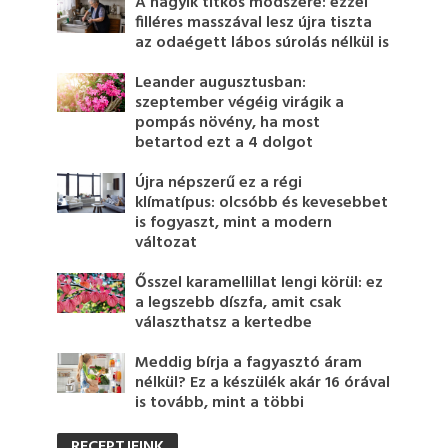
A nagyik titkos módszere: ezzel
filléres masszával lesz újra tiszta
az odaégett lábos súrolás nélkül is
Leander augusztusban:
szeptember végéig virágik a
pompás növény, ha most
betartod ezt a 4 dolgot
Újra népszerű ez a régi
klímatípus: olcsóbb és kevesebbet
is fogyaszt, mint a modern
változat
Ősszel karamellillat lengi körül: ez
a legszebb díszfa, amit csak
választhatsz a kertedbe
Meddig bírja a fagyasztó áram
nélkül? Ez a készülék akár 16 órával
is tovább, mint a többi
RECEPTJEINK