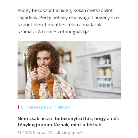
Ahogy beköszönt a hideg, sokan metszőollót
ragadnak. Pedig néhány elhanyagolt növény szó
szerint életet menthet télen a madarak
számára. A természet meghálálja!
•
OTTHON ÉS KERT
RIPORT
Nem csak hiszti: bebizonyították, hogy a nők
tényleg jobban fáznak, mint a férfiak
2024. február 22.
Meglepetés