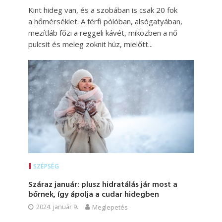
Kint hideg van, és a szobában is csak 20 fok
a hőmérséklet. A férfi pólóban, alsógatyában,
mezítláb főzi a reggeli kávét, miközben a nő
pulcsit és meleg zoknit húz, mielőtt...
SZÉPSÉG
Száraz január: plusz hidratálás jár most a
bőrnek, így ápolja a cudar hidegben
2024. január 9.
Meglepetés