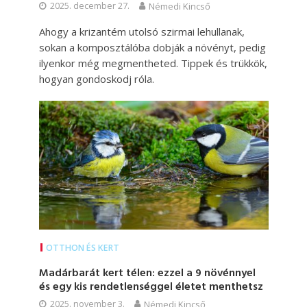
2025. december 27.
Némedi Kincső
Ahogy a krizantém utolsó szirmai lehullanak,
sokan a komposztálóba dobják a növényt, pedig
ilyenkor még megmentheted. Tippek és trükkök,
hogyan gondoskodj róla.
OTTHON ÉS KERT
Madárbarát kert télen: ezzel a 9 növénnyel
és egy kis rendetlenséggel életet menthetsz
2025. november 3.
Némedi Kincső