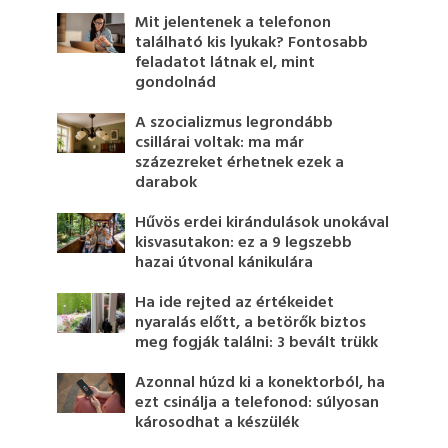
Mit jelentenek a telefonon
található kis lyukak? Fontosabb
feladatot látnak el, mint
gondolnád
A szocializmus legrondább
csillárai voltak: ma már
százezreket érhetnek ezek a
darabok
Hűvös erdei kirándulások unokával
kisvasutakon: ez a 9 legszebb
hazai útvonal kánikulára
Ha ide rejted az értékeidet
nyaralás előtt, a betörők biztos
meg fogják találni: 3 bevált trükk
Azonnal húzd ki a konektorból, ha
ezt csinálja a telefonod: súlyosan
károsodhat a készülék