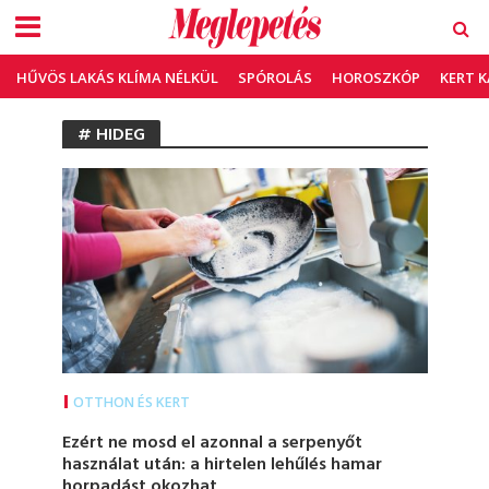
HŰVÖS LAKÁS KLÍMA NÉLKÜL
SPÓROLÁS
HOROSZKÓP
KERT 
# HIDEG
OTTHON ÉS KERT
Ezért ne mosd el azonnal a serpenyőt
használat után: a hirtelen lehűlés hamar
horpadást okozhat