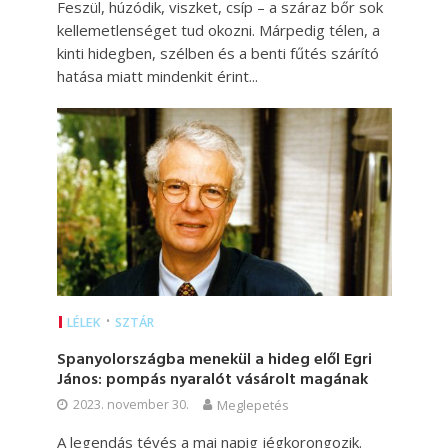
Feszül, húzódik, viszket, csíp – a száraz bőr sok
kellemetlenséget tud okozni. Márpedig télen, a
kinti hidegben, szélben és a benti fűtés szárító
hatása miatt mindenkit érint...
•
LÉLEK
SZTÁR
Spanyolországba menekül a hideg elől Egri
János: pompás nyaralót vásárolt magának
2023. november 30.
Meglepetés
A legendás tévés a mai napig jégkorongozik.