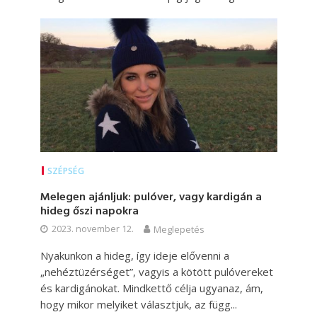
SZÉPSÉG
Melegen ajánljuk: pulóver, vagy kardigán a
hideg őszi napokra
2023. november 12.
Meglepetés
Nyakunkon a hideg, így ideje elővenni a
„nehéztüzérséget”, vagyis a kötött pulóvereket
és kardigánokat. Mindkettő célja ugyanaz, ám,
hogy mikor melyiket választjuk, az függ...