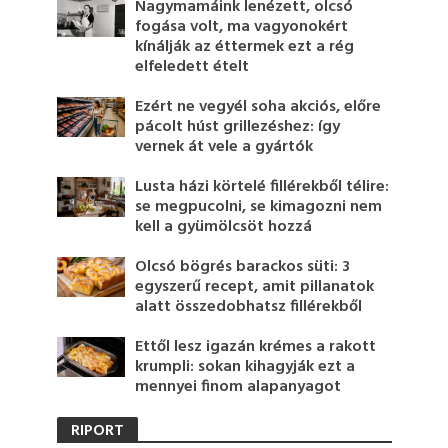
Nagymamáink lenézett, olcsó
fogása volt, ma vagyonokért
kínálják az éttermek ezt a rég
elfeledett ételt
Ezért ne vegyél soha akciós, előre
pácolt húst grillezéshez: így
vernek át vele a gyártók
Lusta házi körtelé fillérekből télire:
se megpucolni, se kimagozni nem
kell a gyümölcsöt hozzá
Olcsó bögrés barackos süti: 3
egyszerű recept, amit pillanatok
alatt összedobhatsz fillérekből
Ettől lesz igazán krémes a rakott
krumpli: sokan kihagyják ezt a
mennyei finom alapanyagot
RIPORT