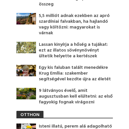
összeg
5,5 milliót adnak ezekben az apró
szardíniai falvakban, ha hajlandó
vagy költözni: magyarokat is
várnak
Lassan kinyírja a hőség a tujákat:
ezt az illatos sövénynövényt
ültetik helyette a kertészek
Egy kis faluban talált menedékre
Krug Emília: szakember
segítségével kezdte újra az életét
9 látványos évelő, amit
augusztusban kell elültetni: az első
fagyokig fognak virágozni
OTTHON
Isteni illatú, perem alá adagolható