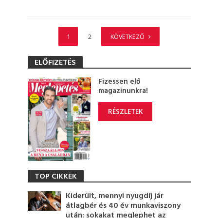
1
2
KÖVETKEZŐ
ELŐFIZETÉS
Fizessen elő
magazinunkra!
RÉSZLETEK
TOP CIKKEK
Kiderült, mennyi nyugdíj jár
átlagbér és 40 év munkaviszony
után: sokakat meglephet az