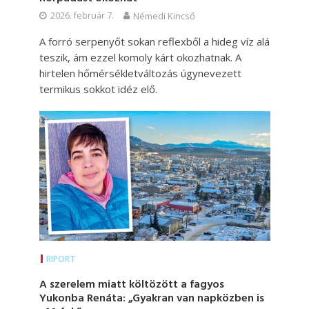
2026. február 7.
Némedi Kincső
A forró serpenyőt sokan reflexből a hideg víz alá
teszik, ám ezzel komoly kárt okozhatnak. A
hirtelen hőmérsékletváltozás úgynevezett
termikus sokkot idéz elő.
RIPORT
A szerelem miatt költözött a fagyos
Yukonba Renáta: „Gyakran van napközben is