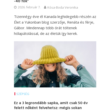
-40 fok”
2026. február 7.
Kósa-Boda Veronika
Tizennégy éve él Kanada leghidegebb részén az
Élet a Yukonban blog szerzője, Renáta és férje,
Gábor. Mindennap több órát töltenek
hólapátolással, de az életük így kerek.
SZÉPSÉG
Ez a 3 legrondább sapka, amit csak 50 év
felett nőként felvehetsz: mégis sokan