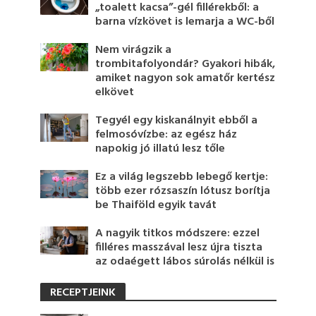
„toalett kacsa”-gél fillérekből: a
barna vízkövet is lemarja a WC-ből
Nem virágzik a
trombitafolyondár? Gyakori hibák,
amiket nagyon sok amatőr kertész
elkövet
Tegyél egy kiskanálnyit ebből a
felmosóvízbe: az egész ház
napokig jó illatú lesz tőle
Ez a világ legszebb lebegő kertje:
több ezer rózsaszín lótusz borítja
be Thaiföld egyik tavát
A nagyik titkos módszere: ezzel
filléres masszával lesz újra tiszta
az odaégett lábos súrolás nélkül is
RECEPTJEINK