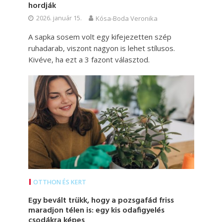
hordják
2026. január 15.
Kósa-Boda Veronika
A sapka sosem volt egy kifejezetten szép
ruhadarab, viszont nagyon is lehet stílusos.
Kivéve, ha ezt a 3 fazont választod.
OTTHON ÉS KERT
Egy bevált trükk, hogy a pozsgafád friss
maradjon télen is: egy kis odafigyelés
csodákra képes