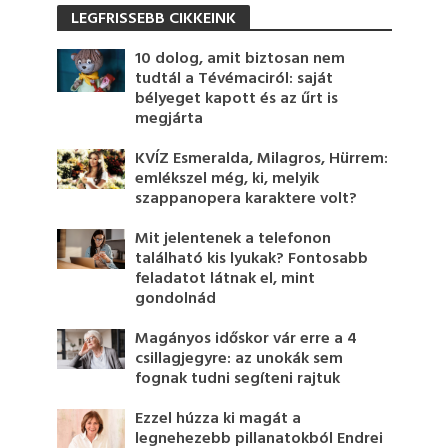
LEGFRISSEBB CIKKEINK
10 dolog, amit biztosan nem
tudtál a Tévémaciról: saját
bélyeget kapott és az űrt is
megjárta
KVÍZ Esmeralda, Milagros, Hürrem:
emlékszel még, ki, melyik
szappanopera karaktere volt?
Mit jelentenek a telefonon
található kis lyukak? Fontosabb
feladatot látnak el, mint
gondolnád
Magányos időskor vár erre a 4
csillagjegyre: az unokák sem
fognak tudni segíteni rajtuk
Ezzel húzza ki magát a
legnehezebb pillanatokból Endrei