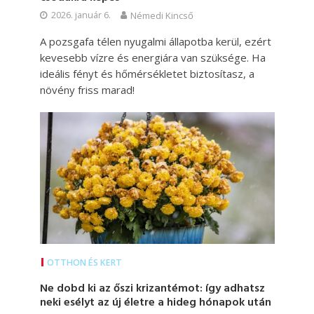
2026. január 6.
Némedi Kincső
A pozsgafa télen nyugalmi állapotba kerül, ezért
kevesebb vízre és energiára van szüksége. Ha
ideális fényt és hőmérsékletet biztosítasz, a
növény friss marad!
OTTHON ÉS KERT
Ne dobd ki az őszi krizantémot: így adhatsz
neki esélyt az új életre a hideg hónapok után