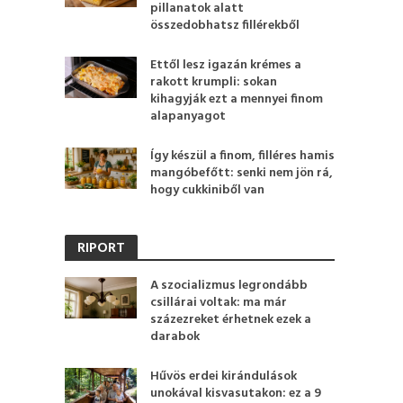
pillanatok alatt
összedobhatsz fillérekből
Ettől lesz igazán krémes a
rakott krumpli: sokan
kihagyják ezt a mennyei finom
alapanyagot
Így készül a finom, filléres hamis
mangóbefőtt: senki nem jön rá,
hogy cukkiniből van
RIPORT
A szocializmus legrondább
csillárai voltak: ma már
százezreket érhetnek ezek a
darabok
Hűvös erdei kirándulások
unokával kisvasutakon: ez a 9