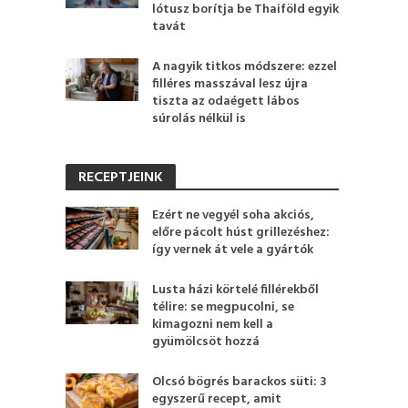
lótusz borítja be Thaiföld egyik
tavát
A nagyik titkos módszere: ezzel
filléres masszával lesz újra
tiszta az odaégett lábos
súrolás nélkül is
RECEPTJEINK
Ezért ne vegyél soha akciós,
előre pácolt húst grillezéshez:
így vernek át vele a gyártók
Lusta házi körtelé fillérekből
télire: se megpucolni, se
kimagozni nem kell a
gyümölcsöt hozzá
Olcsó bögrés barackos süti: 3
egyszerű recept, amit