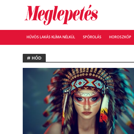
HŰVÖS LAKÁS KLÍMA NÉLKÜL
SPÓROLÁS
HOROSZKÓP
# HÓD