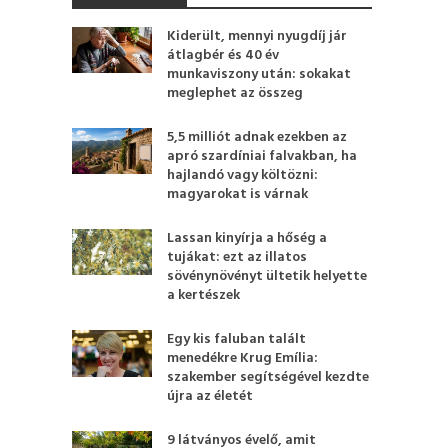
Kiderült, mennyi nyugdíj jár
átlagbér és 40 év
munkaviszony után: sokakat
meglephet az összeg
5,5 milliót adnak ezekben az
apró szardíniai falvakban, ha
hajlandó vagy költözni:
magyarokat is várnak
Lassan kinyírja a hőség a
tujákat: ezt az illatos
sövénynövényt ültetik helyette
a kertészek
Egy kis faluban talált
menedékre Krug Emília:
szakember segítségével kezdte
újra az életét
9 látványos évelő, amit