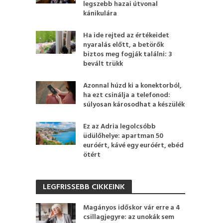
legszebb hazai útvonal
kánikulára
Ha ide rejted az értékeidet
nyaralás előtt, a betörők
biztos meg fogják találni: 3
bevált trükk
Azonnal húzd ki a konektorból,
ha ezt csinálja a telefonod:
súlyosan károsodhat a készülék
Ez az Adria legolcsóbb
üdülőhelye: apartman 50
euróért, kávé egy euróért, ebéd
ötért
LEGFRISSEBB CIKKEINK
Magányos időskor vár erre a 4
csillagjegyre: az unokák sem