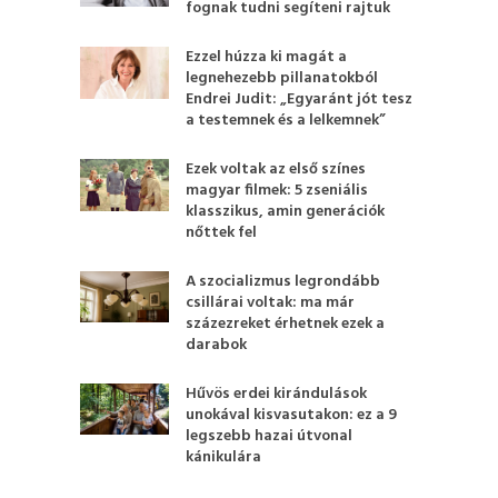
fognak tudni segíteni rajtuk
Ezzel húzza ki magát a
legnehezebb pillanatokból
Endrei Judit: „Egyaránt jót tesz
a testemnek és a lelkemnek”
Ezek voltak az első színes
magyar filmek: 5 zseniális
klasszikus, amin generációk
nőttek fel
A szocializmus legrondább
csillárai voltak: ma már
százezreket érhetnek ezek a
darabok
Hűvös erdei kirándulások
unokával kisvasutakon: ez a 9
legszebb hazai útvonal
kánikulára