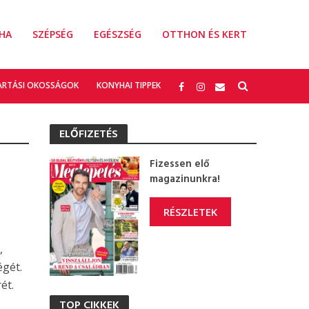
HA
SZÉPSÉG
EGÉSZSÉG
OTTHON ÉS KERT
ARTÁSI OKOSSÁGOK
KONYHAI TIPPEK
ELŐFIZETÉS
Fizessen elő
magazinunkra!
RÉSZLETEK
,
égét.
ét.
TOP CIKKEK