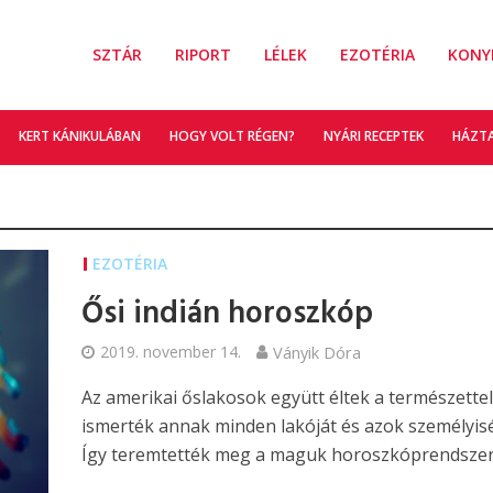
SZTÁR
RIPORT
LÉLEK
EZOTÉRIA
KONY
KERT KÁNIKULÁBAN
HOGY VOLT RÉGEN?
NYÁRI RECEPTEK
HÁZT
EZOTÉRIA
Ősi indián horoszkóp
2019. november 14.
Ványik Dóra
Az amerikai őslakosok együtt éltek a természettel
ismerték annak minden lakóját és azok személyis
Így teremtették meg a maguk horoszkóprendszer