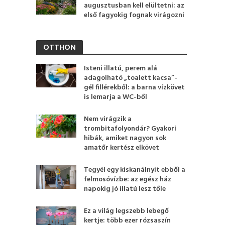
augusztusban kell elültetni: az
első fagyokig fognak virágozni
OTTHON
Isteni illatú, perem alá
adagolható „toalett kacsa”-
gél fillérekből: a barna vízkövet
is lemarja a WC-ből
Nem virágzik a
trombitafolyondár? Gyakori
hibák, amiket nagyon sok
amatőr kertész elkövet
Tegyél egy kiskanálnyit ebből a
felmosóvízbe: az egész ház
napokig jó illatú lesz tőle
Ez a világ legszebb lebegő
kertje: több ezer rózsaszín