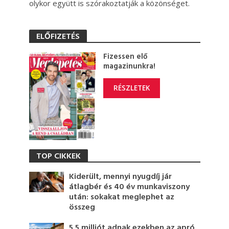
olykor együtt is szórakoztatják a közönséget.
ELŐFIZETÉS
Fizessen elő
magazinunkra!
RÉSZLETEK
TOP CIKKEK
Kiderült, mennyi nyugdíj jár
átlagbér és 40 év munkaviszony
után: sokakat meglephet az
összeg
5,5 milliót adnak ezekben az apró