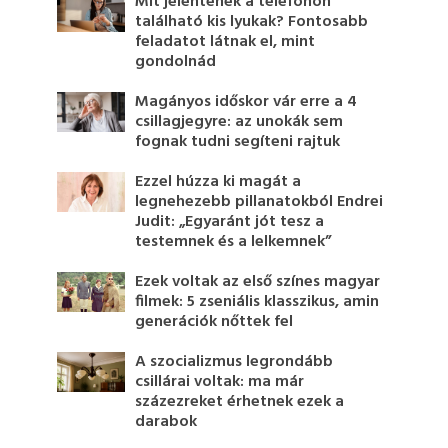
Mit jelentenek a telefonon
található kis lyukak? Fontosabb
feladatot látnak el, mint
gondolnád
Magányos időskor vár erre a 4
csillagjegyre: az unokák sem
fognak tudni segíteni rajtuk
Ezzel húzza ki magát a
legnehezebb pillanatokból Endrei
Judit: „Egyaránt jót tesz a
testemnek és a lelkemnek”
Ezek voltak az első színes magyar
filmek: 5 zseniális klasszikus, amin
generációk nőttek fel
A szocializmus legrondább
csillárai voltak: ma már
százezreket érhetnek ezek a
darabok