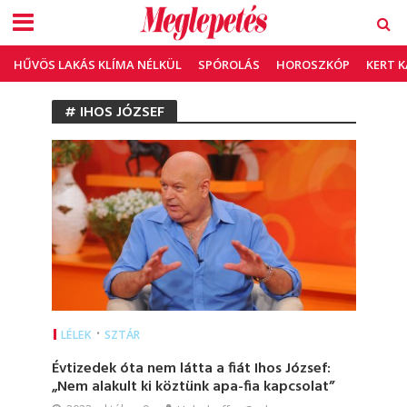
HŰVÖS LAKÁS KLÍMA NÉLKÜL
SPÓROLÁS
HOROSZKÓP
KERT 
# IHOS JÓZSEF
•
LÉLEK
SZTÁR
Évtizedek óta nem látta a fiát Ihos József:
„Nem alakult ki köztünk apa-fia kapcsolat”