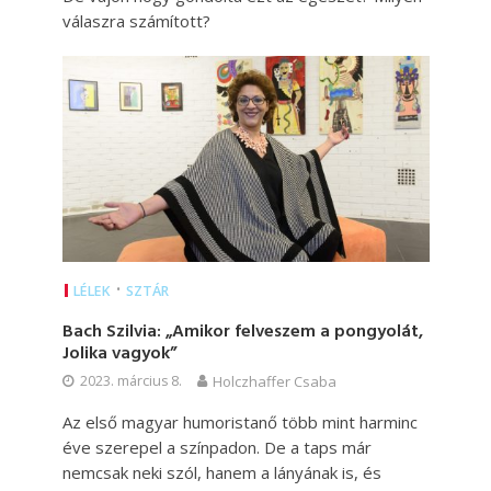
válaszra számított?
•
LÉLEK
SZTÁR
Bach Szilvia: „Amikor felveszem a pongyolát,
Jolika vagyok”
2023. március 8.
Holczhaffer Csaba
Az első magyar humoristanő több mint harminc
éve szerepel a színpadon. De a taps már
nemcsak neki szól, hanem a lányának is, és