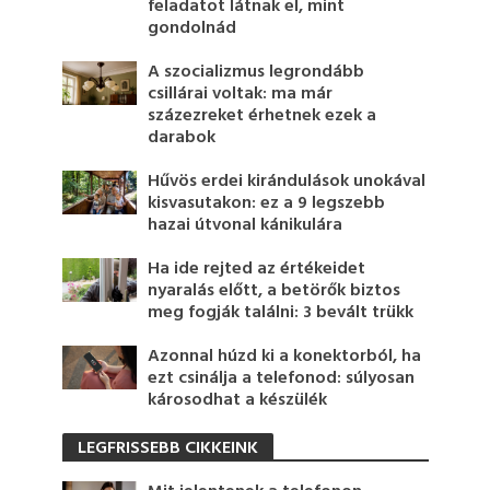
feladatot látnak el, mint
gondolnád
A szocializmus legrondább
csillárai voltak: ma már
százezreket érhetnek ezek a
darabok
Hűvös erdei kirándulások unokával
kisvasutakon: ez a 9 legszebb
hazai útvonal kánikulára
Ha ide rejted az értékeidet
nyaralás előtt, a betörők biztos
meg fogják találni: 3 bevált trükk
Azonnal húzd ki a konektorból, ha
ezt csinálja a telefonod: súlyosan
károsodhat a készülék
LEGFRISSEBB CIKKEINK