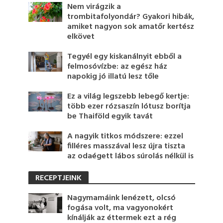
Nem virágzik a
trombitafolyondár? Gyakori hibák,
amiket nagyon sok amatőr kertész
elkövet
Tegyél egy kiskanálnyit ebből a
felmosóvízbe: az egész ház
napokig jó illatú lesz tőle
Ez a világ legszebb lebegő kertje:
több ezer rózsaszín lótusz borítja
be Thaiföld egyik tavát
A nagyik titkos módszere: ezzel
filléres masszával lesz újra tiszta
az odaégett lábos súrolás nélkül is
RECEPTJEINK
Nagymamáink lenézett, olcsó
fogása volt, ma vagyonokért
kínálják az éttermek ezt a rég