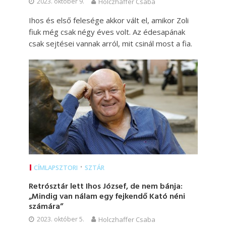
2023. október 9.
Holczhaffer Csaba
Ihos és első felesége akkor vált el, amikor Zoli
fiuk még csak négy éves volt. Az édesapának
csak sejtései vannak arról, mit csinál most a fia.
•
CÍMLAPSZTORI
SZTÁR
Retrósztár lett Ihos József, de nem bánja:
„Mindig van nálam egy fejkendő Kató néni
számára”
2023. október 5.
Holczhaffer Csaba