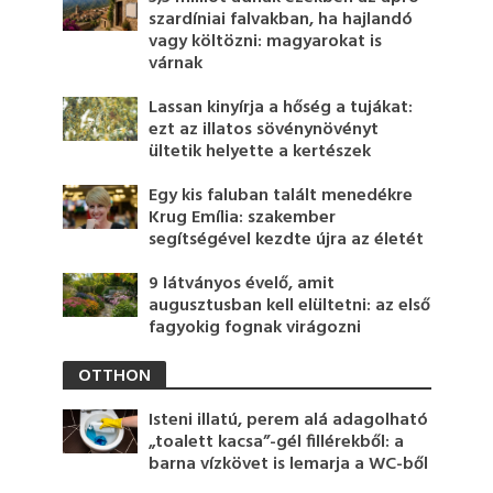
szardíniai falvakban, ha hajlandó
vagy költözni: magyarokat is
várnak
Lassan kinyírja a hőség a tujákat:
ezt az illatos sövénynövényt
ültetik helyette a kertészek
Egy kis faluban talált menedékre
Krug Emília: szakember
segítségével kezdte újra az életét
9 látványos évelő, amit
augusztusban kell elültetni: az első
fagyokig fognak virágozni
OTTHON
Isteni illatú, perem alá adagolható
„toalett kacsa”-gél fillérekből: a
barna vízkövet is lemarja a WC-ből