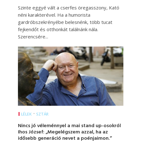
Szinte eggyé vált a cserfes öregasszony, Kató
néni karakterével. Ha a humorista
gardróbszekrényébe belesnénk, több tucat
fejkendőt és otthonkát találnánk nála.
Szerencsére...
•
LÉLEK
SZTÁR
Nincs jó véleménnyel a mai stand up-osokról
Ihos József: „Megelégszem azzal, ha az
idősebb generáció nevet a poénjaimon.”