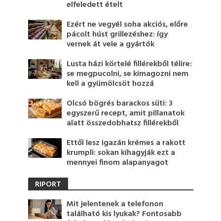
elfeledett ételt
Ezért ne vegyél soha akciós, előre
pácolt húst grillezéshez: így
vernek át vele a gyártók
Lusta házi körtelé fillérekből télire:
se megpucolni, se kimagozni nem
kell a gyümölcsöt hozzá
Olcsó bögrés barackos süti: 3
egyszerű recept, amit pillanatok
alatt összedobhatsz fillérekből
Ettől lesz igazán krémes a rakott
krumpli: sokan kihagyják ezt a
mennyei finom alapanyagot
RIPORT
Mit jelentenek a telefonon
található kis lyukak? Fontosabb