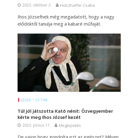
2023. október 3.
Holczhaffer Csaba
Ihos Józsefnek még megadatott, hogy a nagy
elődöktől tanulja meg a kabaré műfaját.
•
LÉLEK
SZTÁR
Túl jól játszotta Kató nénit: Özvegyember
kérte meg Ihos József kezét
2023. június 17.
Meglepetés
De vajon hogy gondolta ezt az egészet? Milyen