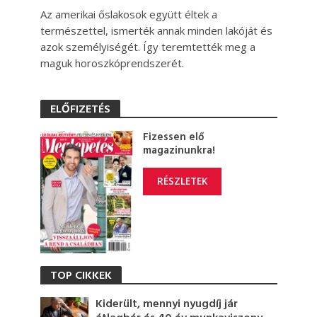
Az amerikai őslakosok együtt éltek a
természettel, ismerték annak minden lakóját és
azok személyiségét. Így teremtették meg a
maguk horoszkóprendszerét.
ELŐFIZETÉS
Fizessen elő
magazinunkra!
RÉSZLETEK
TOP CIKKEK
Kiderült, mennyi nyugdíj jár