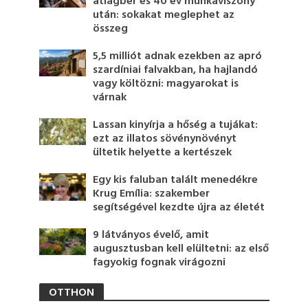
átlagbér és 40 év munkaviszony
után: sokakat meglephet az
összeg
5,5 milliót adnak ezekben az apró
szardíniai falvakban, ha hajlandó
vagy költözni: magyarokat is
várnak
Lassan kinyírja a hőség a tujákat:
ezt az illatos sövénynövényt
ültetik helyette a kertészek
Egy kis faluban talált menedékre
Krug Emília: szakember
segítségével kezdte újra az életét
9 látványos évelő, amit
augusztusban kell elültetni: az első
fagyokig fognak virágozni
OTTHON