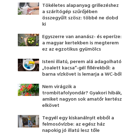
Tökéletes alapanyag grillezéshez
a szárítógép szűrőjében
összegyűlt szösz: többé ne dobd
ki
Egyszerre van ananász- és eperíze:
a magyar kertekben is megterem
ez az egzotikus gyümölcs
Isteni illatú, perem alá adagolható
„toalett kacsa”-gél fillérekből: a
barna vízkövet is lemarja a WC-ből
Nem virágzik a
trombitafolyondár? Gyakori hibák,
amiket nagyon sok amatőr kertész
elkövet
Tegyél egy kiskanálnyit ebből a
felmosóvízbe: az egész ház
napokig jó illatú lesz tőle