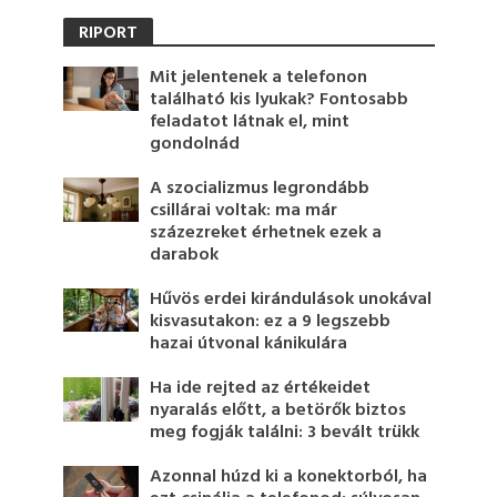
RIPORT
Mit jelentenek a telefonon
található kis lyukak? Fontosabb
feladatot látnak el, mint
gondolnád
A szocializmus legrondább
csillárai voltak: ma már
százezreket érhetnek ezek a
darabok
Hűvös erdei kirándulások unokával
kisvasutakon: ez a 9 legszebb
hazai útvonal kánikulára
Ha ide rejted az értékeidet
nyaralás előtt, a betörők biztos
meg fogják találni: 3 bevált trükk
Azonnal húzd ki a konektorból, ha