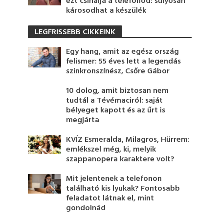
ezt csinálja a telefonod: súlyosan
károsodhat a készülék
LEGFRISSEBB CIKKEINK
Egy hang, amit az egész ország
felismer: 55 éves lett a legendás
szinkronszínész, Csőre Gábor
10 dolog, amit biztosan nem
tudtál a Tévémaciról: saját
bélyeget kapott és az űrt is
megjárta
KVÍZ Esmeralda, Milagros, Hürrem:
emlékszel még, ki, melyik
szappanopera karaktere volt?
Mit jelentenek a telefonon
található kis lyukak? Fontosabb
feladatot látnak el, mint
gondolnád