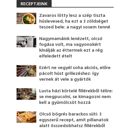
RECEPTJEINK
Zavaros lötty lesz a szép tiszta
húslevesed, ha ezt a 3 zöldséget
teszed bele: a nagyi sosem tenné
Nagymamáink lenézett, olcsó
fogása volt, ma vagyonokért
kínálják az éttermek ezt a rég
elfeledett ételt
Ezért ne vegyél soha akciós, előre
pácolt húst grillezéshez: így
vernek át vele a gyártók
Lusta házi körtelé fillérekből télire:
se megpucolni, se kimagozni nem
kell a gyümölcsöt hozzá
Olcsó bögrés barackos süti: 3
egyszerű recept, amit pillanatok
alatt összedobhatsz fillérekből