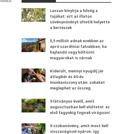
illiót
Lassan kinyírja a hőség a
tujákat: ezt az illatos
sövénynövényt ültetik helyette
a kertészek
5,5 milliót adnak ezekben az
apró szardíniai falvakban, ha
hajlandó vagy költözni:
magyarokat is várnak
Kiderült, mennyi nyugdíj jár
átlagbér és 40 év
munkaviszony után: sokakat
meglephet az összeg
9 látványos évelő, amit
augusztusban kell elültetni: az
első fagyokig fognak virágozni
9 szobanövény, amit most kell
visszavágnod nyáron: így