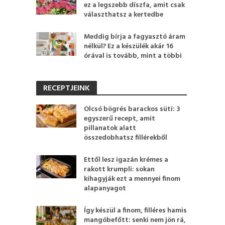
ez a legszebb díszfa, amit csak
választhatsz a kertedbe
Meddig bírja a fagyasztó áram
nélkül? Ez a készülék akár 16
órával is tovább, mint a többi
RECEPTJEINK
Olcsó bögrés barackos süti: 3
egyszerű recept, amit
pillanatok alatt
összedobhatsz fillérekből
Ettől lesz igazán krémes a
rakott krumpli: sokan
kihagyják ezt a mennyei finom
alapanyagot
Így készül a finom, filléres hamis
mangóbefőtt: senki nem jön rá,