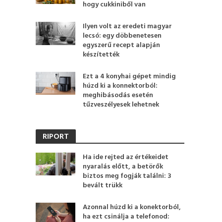
hogy cukkiniből van
Ilyen volt az eredeti magyar
lecsó: egy döbbenetesen
egyszerű recept alapján
készítették
Ezt a 4 konyhai gépet mindig
húzd ki a konnektorból:
meghibásodás esetén
tűzveszélyesek lehetnek
RIPORT
Ha ide rejted az értékeidet
nyaralás előtt, a betörők
biztos meg fogják találni: 3
bevált trükk
Azonnal húzd ki a konektorból,
ha ezt csinálja a telefonod: