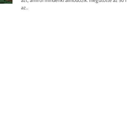
azt, amiről mindenki álmodozik: megütötte az 50 m
az...