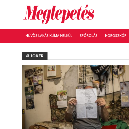
HŰVÖS LAKÁS KLÍMA NÉLKÜL
SPÓROLÁS
HOROSZKÓP
# JOKER