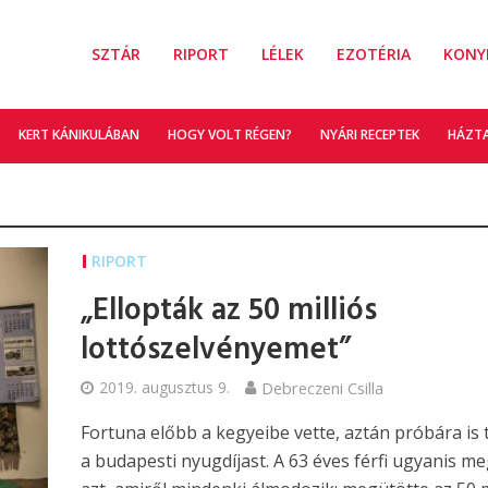
SZTÁR
RIPORT
LÉLEK
EZOTÉRIA
KONY
KERT KÁNIKULÁBAN
HOGY VOLT RÉGEN?
NYÁRI RECEPTEK
HÁZT
RIPORT
„Ellopták az 50 milliós
lottószelvényemet”
2019. augusztus 9.
Debreczeni Csilla
Fortuna előbb a kegyeibe vette, aztán próbára is 
a budapesti nyugdíjast. A 63 éves férfi ugyanis me