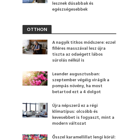
lesznek dúsabbak és
egészségesebbek
OTTHON
A nagyik titkos módszere: ezzel
filléres masszával lesz újra
tiszta az odaégett lábos
súrolás nélkül is
Leander augusztusban:
szeptember végéig virágik a
pompás növény, ha most
betartod ezt a 4 dolgot
Újra népszerű ez a régi
klímatípus: olcsóbb és
kevesebbet is fogyaszt, mint a
modern változat
Ősszel karamellillat lengi körül: