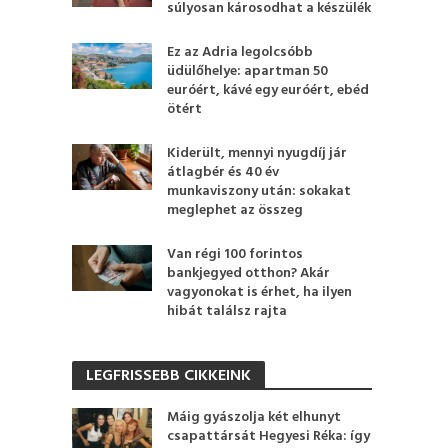
súlyosan károsodhat a készülék
Ez az Adria legolcsóbb
üdülőhelye: apartman 50
euróért, kávé egy euróért, ebéd
ötért
Kiderült, mennyi nyugdíj jár
átlagbér és 40 év
munkaviszony után: sokakat
meglephet az összeg
Van régi 100 forintos
bankjegyed otthon? Akár
vagyonokat is érhet, ha ilyen
hibát találsz rajta
LEGFRISSEBB CIKKEINK
Máig gyászolja két elhunyt
csapattársát Hegyesi Réka: így