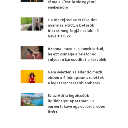
él ma a C’est la vie egykori
énekesnője
Ha ide rejted az értékeidet
nyaralás előtt, a betörők
biztos meg fogják találni: 3
bevált trükk
Azonnal húzd ki a konektorból,
ha ezt csinálja a telefonod:
súlyosan károsodhat a készülék
Nem véletlen az állandó mázli:
ebben a 4 hónapban születtek
a legszerencsésebb emberek
Ez az Adria legolcsóbb
üdülőhelye: apartman 50
euróért, kávé egy euróért, ebéd
ötért