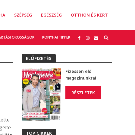
HA
SZÉPSÉG
EGÉSZSÉG
OTTHON ÉS KERT
ARTÁSI OKOSSÁGOK
KONYHAI TIPPEK
ELŐFIZETÉS
Fizessen elő
magazinunkra!
RÉSZLETEK
tette
gélte
TOP CIKKEK