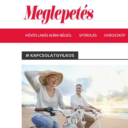
HŰVÖS LAKÁS KLÍMA NÉLKÜL
SPÓROLÁS
HOROSZKÓP
# KAPCSOLATGYILKOS