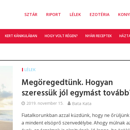
SZTÁR
RIPORT
LÉLEK
EZOTÉRIA
KONY
KERT KÁNIKULÁBAN
HOGY VOLT RÉGEN?
NYÁRI RECEPTEK
HÁZT
LÉLEK
Megöregedtünk. Hogyan
szeressük jól egymást tovább
2019. november 15.
Bata Kata
Fiatalkorunkban azzal küzdünk, hogy ne őrüljünk
a mindent elsöprő szenvedélybe. Ahogy múlnak a