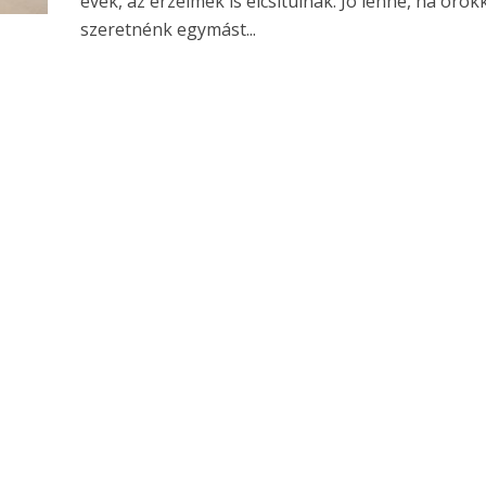
évek, az érzelmek is elcsitulnak. Jó lenne, ha örök
szeretnénk egymást...