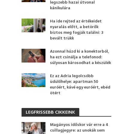
legszebb hazai útvonal
kánikulára
Ha ide rejted az értékeidet
nyaralás előtt, a betörők
biztos meg fogják találni: 3
bevált trükk
Azonnal húzd ki a konektorból,
ha ezt csinálja a telefonod:
súlyosan károsodhat a készülék
Ez az Adria legolcsóbb
üdülőhelye: apartman 50
euróért, kávé egy euróért, ebéd
ötért
LEGFRISSEBB CIKKEINK
Magányos időskor vár erre a 4
csillagjegyre: az unokák sem