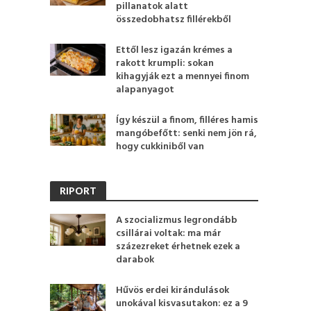
pillanatok alatt
összedobhatsz fillérekből
Ettől lesz igazán krémes a
rakott krumpli: sokan
kihagyják ezt a mennyei finom
alapanyagot
Így készül a finom, filléres hamis
mangóbefőtt: senki nem jön rá,
hogy cukkiniből van
RIPORT
A szocializmus legrondább
csillárai voltak: ma már
százezreket érhetnek ezek a
darabok
Hűvös erdei kirándulások
unokával kisvasutakon: ez a 9