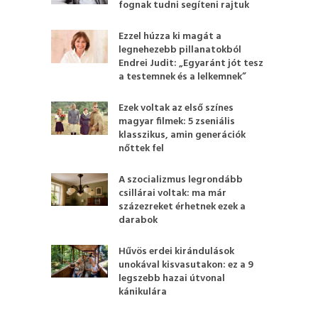
fognak tudni segíteni rajtuk
Ezzel húzza ki magát a
legnehezebb pillanatokból
Endrei Judit: „Egyaránt jót tesz
a testemnek és a lelkemnek”
Ezek voltak az első színes
magyar filmek: 5 zseniális
klasszikus, amin generációk
nőttek fel
A szocializmus legrondább
csillárai voltak: ma már
százezreket érhetnek ezek a
darabok
Hűvös erdei kirándulások
unokával kisvasutakon: ez a 9
legszebb hazai útvonal
kánikulára