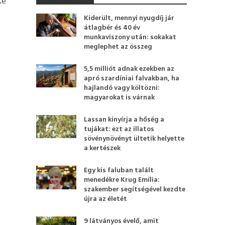
ké
Kiderült, mennyi nyugdíj jár
átlagbér és 40 év
munkaviszony után: sokakat
meglephet az összeg
5,5 milliót adnak ezekben az
apró szardíniai falvakban, ha
hajlandó vagy költözni:
magyarokat is várnak
Lassan kinyírja a hőség a
tujákat: ezt az illatos
sövénynövényt ültetik helyette
a kertészek
Egy kis faluban talált
menedékre Krug Emília:
szakember segítségével kezdte
újra az életét
9 látványos évelő, amit