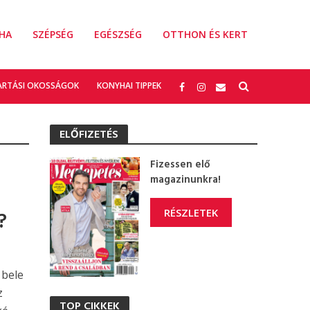
HA
SZÉPSÉG
EGÉSZSÉG
OTTHON ÉS KERT
ARTÁSI OKOSSÁGOK
KONYHAI TIPPEK
ELŐFIZETÉS
Fizessen elő
magazinunkra!
RÉSZLETEK
?
 bele
z
TOP CIKKEK