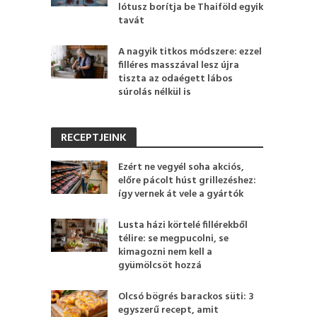
lótusz borítja be Thaiföld egyik
tavát
A nagyik titkos módszere: ezzel
filléres masszával lesz újra
tiszta az odaégett lábos
súrolás nélkül is
RECEPTJEINK
Ezért ne vegyél soha akciós,
előre pácolt húst grillezéshez:
így vernek át vele a gyártók
Lusta házi körtelé fillérekből
télire: se megpucolni, se
kimagozni nem kell a
gyümölcsöt hozzá
Olcsó bögrés barackos süti: 3
egyszerű recept, amit