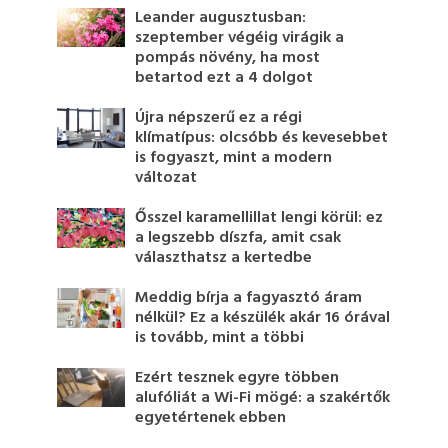
Leander augusztusban:
szeptember végéig virágik a
pompás növény, ha most
betartod ezt a 4 dolgot
Újra népszerű ez a régi
klímatípus: olcsóbb és kevesebbet
is fogyaszt, mint a modern
változat
Ősszel karamellillat lengi körül: ez
a legszebb díszfa, amit csak
választhatsz a kertedbe
Meddig bírja a fagyasztó áram
nélkül? Ez a készülék akár 16 órával
is tovább, mint a többi
Ezért tesznek egyre többen
alufóliát a Wi-Fi mögé: a szakértők
egyetértenek ebben