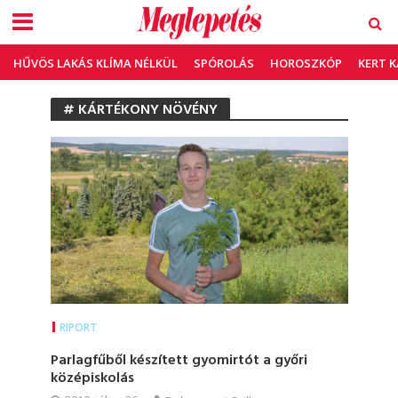
HŰVÖS LAKÁS KLÍMA NÉLKÜL
SPÓROLÁS
HOROSZKÓP
KERT 
# KÁRTÉKONY NÖVÉNY
RIPORT
Parlagfűből készített gyomirtót a győri
középiskolás