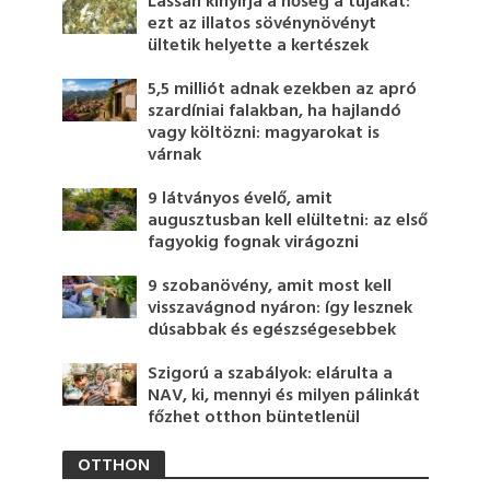
Lassan kinyírja a hőség a tujákat:
ezt az illatos sövénynövényt
ültetik helyette a kertészek
5,5 milliót adnak ezekben az apró
szardíniai falakban, ha hajlandó
vagy költözni: magyarokat is
várnak
9 látványos évelő, amit
augusztusban kell elültetni: az első
fagyokig fognak virágozni
9 szobanövény, amit most kell
visszavágnod nyáron: így lesznek
dúsabbak és egészségesebbek
Szigorú a szabályok: elárulta a
NAV, ki, mennyi és milyen pálinkát
főzhet otthon büntetlenül
OTTHON