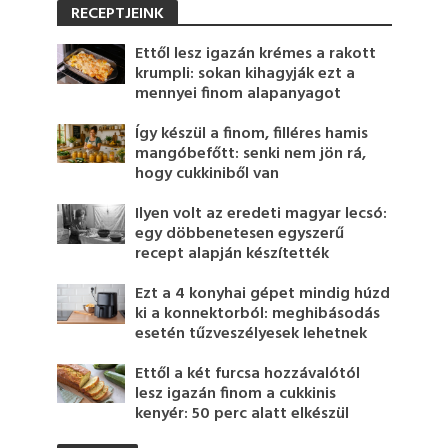
RECEPTJEINK
Ettől lesz igazán krémes a rakott
krumpli: sokan kihagyják ezt a
mennyei finom alapanyagot
Így készül a finom, filléres hamis
mangóbefőtt: senki nem jön rá,
hogy cukkiniből van
Ilyen volt az eredeti magyar lecsó:
egy döbbenetesen egyszerű
recept alapján készítették
Ezt a 4 konyhai gépet mindig húzd
ki a konnektorból: meghibásodás
esetén tűzveszélyesek lehetnek
Ettől a két furcsa hozzávalótól
lesz igazán finom a cukkinis
kenyér: 50 perc alatt elkészül