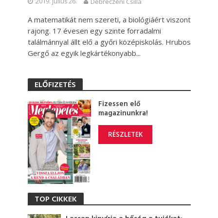
2019. július 26.
Debreczeni Csilla
A matematikát nem szereti, a biológiáért viszont
rajong. 17 évesen egy szinte forradalmi
találmánnyal állt elő a győri középiskolás. Hrubos
Gergő az egyik legkártékonyabb...
ELŐFIZETÉS
Fizessen elő
magazinunkra!
RÉSZLETEK
TOP CIKKEK