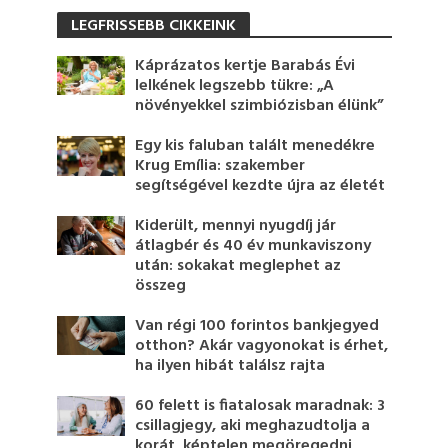
LEGFRISSEBB CIKKEINK
Káprázatos kertje Barabás Évi
lelkének legszebb tükre: „A
növényekkel szimbiózisban élünk”
Egy kis faluban talált menedékre
Krug Emília: szakember
segítségével kezdte újra az életét
Kiderült, mennyi nyugdíj jár
átlagbér és 40 év munkaviszony
után: sokakat meglephet az
összeg
Van régi 100 forintos bankjegyed
otthon? Akár vagyonokat is érhet,
ha ilyen hibát találsz rajta
60 felett is fiatalosak maradnak: 3
csillagjegy, aki meghazudtolja a
korát, képtelen megöregedni