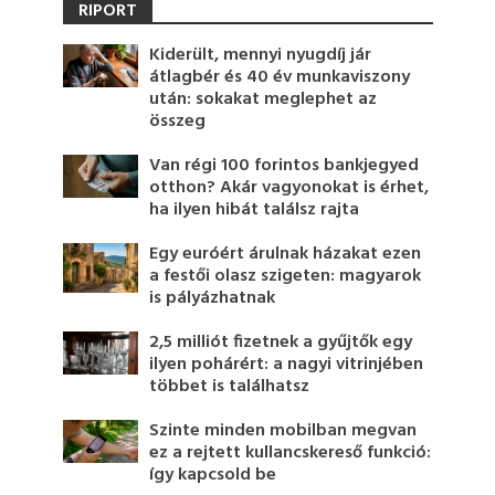
RIPORT
Kiderült, mennyi nyugdíj jár
átlagbér és 40 év munkaviszony
után: sokakat meglephet az
összeg
Van régi 100 forintos bankjegyed
otthon? Akár vagyonokat is érhet,
ha ilyen hibát találsz rajta
Egy euróért árulnak házakat ezen
a festői olasz szigeten: magyarok
is pályázhatnak
2,5 milliót fizetnek a gyűjtők egy
ilyen pohárért: a nagyi vitrinjében
többet is találhatsz
Szinte minden mobilban megvan
ez a rejtett kullancskereső funkció:
így kapcsold be