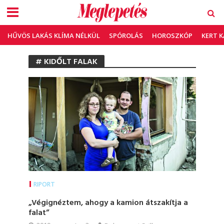
HŰVÖS LAKÁS KLÍMA NÉLKÜL
SPÓROLÁS
HOROSZKÓP
KERT 
# KIDŐLT FALAK
RIPORT
„Végignéztem, ahogy a kamion átszakítja a
falat”