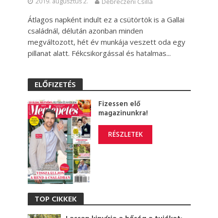
2019. augusztus 2.
Debreczeni Csilla
Átlagos napként indult ez a csütörtök is a Gallai
családnál, délután azonban minden
megváltozott, hét év munkája veszett oda egy
pillanat alatt. Fékcsikorgással és hatalmas...
ELŐFIZETÉS
Fizessen elő
magazinunkra!
RÉSZLETEK
TOP CIKKEK