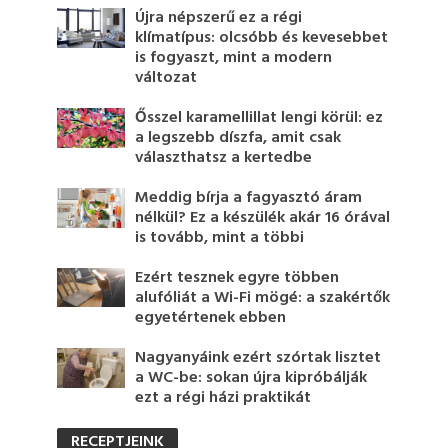
Újra népszerű ez a régi
klímatípus: olcsóbb és kevesebbet
is fogyaszt, mint a modern
változat
Ősszel karamellillat lengi körül: ez
a legszebb díszfa, amit csak
választhatsz a kertedbe
Meddig bírja a fagyasztó áram
nélkül? Ez a készülék akár 16 órával
is tovább, mint a többi
Ezért tesznek egyre többen
alufóliát a Wi-Fi mögé: a szakértők
egyetértenek ebben
Nagyanyáink ezért szórtak lisztet
a WC-be: sokan újra kipróbálják
ezt a régi házi praktikát
RECEPTJEINK