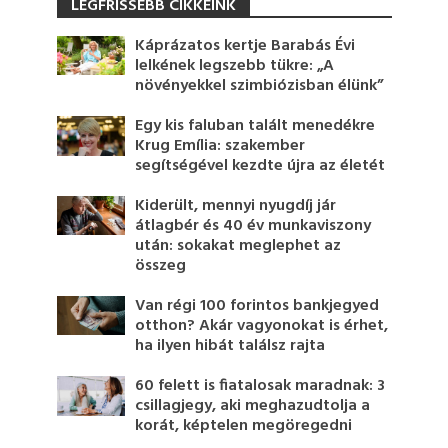
LEGFRISSEBB CIKKEINK
Káprázatos kertje Barabás Évi
lelkének legszebb tükre: „A
növényekkel szimbiózisban élünk”
Egy kis faluban talált menedékre
Krug Emília: szakember
segítségével kezdte újra az életét
Kiderült, mennyi nyugdíj jár
átlagbér és 40 év munkaviszony
után: sokakat meglephet az
összeg
Van régi 100 forintos bankjegyed
otthon? Akár vagyonokat is érhet,
ha ilyen hibát találsz rajta
60 felett is fiatalosak maradnak: 3
csillagjegy, aki meghazudtolja a
korát, képtelen megöregedni