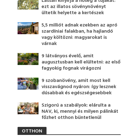
Lassan kinyírja a hőség a tujákat:
ezt az illatos sövénynövényt
ültetik helyette a kertészek
5,5 milliót adnak ezekben az apró
szardíniai falakban, ha hajlandó
vagy költözni: magyarokat is
várnak
9 látványos évelő, amit
augusztusban kell elültetni: az első
fagyokig fognak virágozni
9 szobanövény, amit most kell
visszavágnod nyáron: így lesznek
dúsabbak és egészségesebbek
Szigorú a szabályok: elárulta a
NAV, ki, mennyi és milyen pálinkát
főzhet otthon büntetlenül
OTTHON