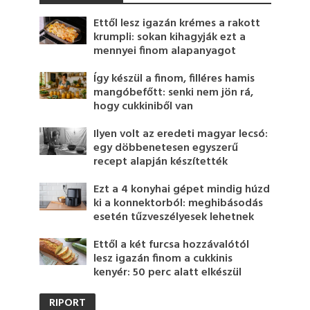
Ettől lesz igazán krémes a rakott
krumpli: sokan kihagyják ezt a
mennyei finom alapanyagot
Így készül a finom, filléres hamis
mangóbefőtt: senki nem jön rá,
hogy cukkiniből van
Ilyen volt az eredeti magyar lecsó:
egy döbbenetesen egyszerű
recept alapján készítették
Ezt a 4 konyhai gépet mindig húzd
ki a konnektorból: meghibásodás
esetén tűzveszélyesek lehetnek
Ettől a két furcsa hozzávalótól
lesz igazán finom a cukkinis
kenyér: 50 perc alatt elkészül
RIPORT