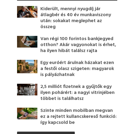
Kiderült, mennyi nyugdíj jár
átlagbér és 40 év munkaviszony
után: sokakat meglephet az
összeg
Van régi 100 forintos bankjegyed
otthon? Akár vagyonokat is érhet,
ha ilyen hibát találsz rajta
Egy euróért árulnak házakat ezen
a festői olasz szigeten: magyarok
is pályázhatnak
2,5 milliót fizetnek a gyűjtők egy
ilyen pohárért: a nagyi vitrinjében
többet is találhatsz
Szinte minden mobilban megvan
ez a rejtett kullancskereső funkció:
így kapcsold be