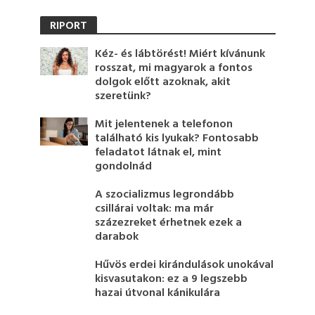
RIPORT
Kéz- és lábtörést! Miért kívánunk
rosszat, mi magyarok a fontos
dolgok előtt azoknak, akit
szeretünk?
Mit jelentenek a telefonon
található kis lyukak? Fontosabb
feladatot látnak el, mint
gondolnád
A szocializmus legrondább
csillárai voltak: ma már
százezreket érhetnek ezek a
darabok
Hűvös erdei kirándulások unokával
kisvasutakon: ez a 9 legszebb
hazai útvonal kánikulára