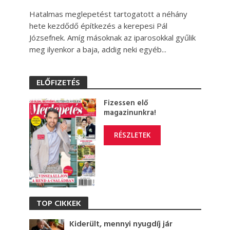
Hatalmas meglepetést tartogatott a néhány
hete kezdődő építkezés a kerepesi Pál
Józsefnek. Amíg másoknak az iparosokkal gyűlik
meg ilyenkor a baja, addig neki egyéb...
ELŐFIZETÉS
Fizessen elő
magazinunkra!
RÉSZLETEK
TOP CIKKEK
Kiderült, mennyi nyugdíj jár