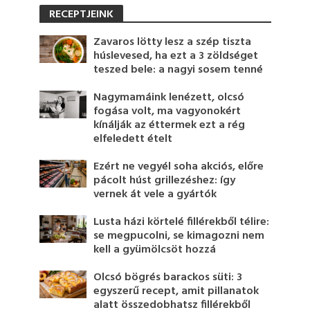
RECEPTJEINK
Zavaros lötty lesz a szép tiszta
húslevesed, ha ezt a 3 zöldséget
teszed bele: a nagyi sosem tenné
Nagymamáink lenézett, olcsó
fogása volt, ma vagyonokért
kínálják az éttermek ezt a rég
elfeledett ételt
Ezért ne vegyél soha akciós, előre
pácolt húst grillezéshez: így
vernek át vele a gyártók
Lusta házi körtelé fillérekből télire:
se megpucolni, se kimagozni nem
kell a gyümölcsöt hozzá
Olcsó bögrés barackos süti: 3
egyszerű recept, amit pillanatok
alatt összedobhatsz fillérekből