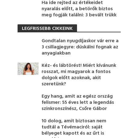
Ha ide rejted az értékeidet
nyaralás előtt, a betörők biztos
meg fogják találni: 3 bevált trükk
LEGFRISSEBB CIKKEINK
Gondtalan nyugdíjaskor vár erre a
3 csillagjegyre: dúskálni fognak az
anyagiakban
Kéz- és lábtörést! Miért kívánunk
rosszat, mi magyarok a fontos
dolgok előtt azoknak, akit
szeretünk?
Egy hang, amit az egész ország
felismer: 55 éves lett a legendás
szinkronszínész, Csőre Gábor
10 dolog, amit biztosan nem
tudtál a Tévémaciról: saját
bélyeget kapott és az űrt is