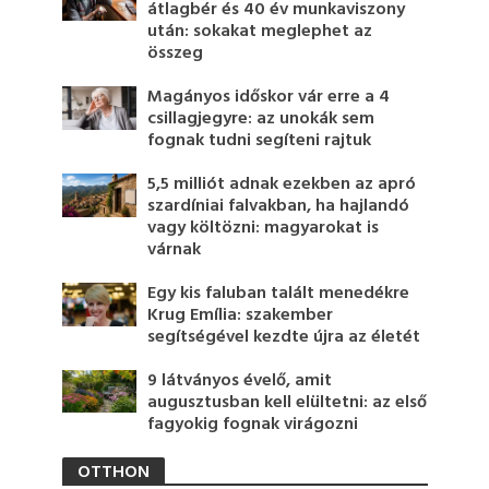
átlagbér és 40 év munkaviszony
után: sokakat meglephet az
összeg
Magányos időskor vár erre a 4
csillagjegyre: az unokák sem
fognak tudni segíteni rajtuk
5,5 milliót adnak ezekben az apró
szardíniai falvakban, ha hajlandó
vagy költözni: magyarokat is
várnak
Egy kis faluban talált menedékre
Krug Emília: szakember
segítségével kezdte újra az életét
9 látványos évelő, amit
augusztusban kell elültetni: az első
fagyokig fognak virágozni
OTTHON