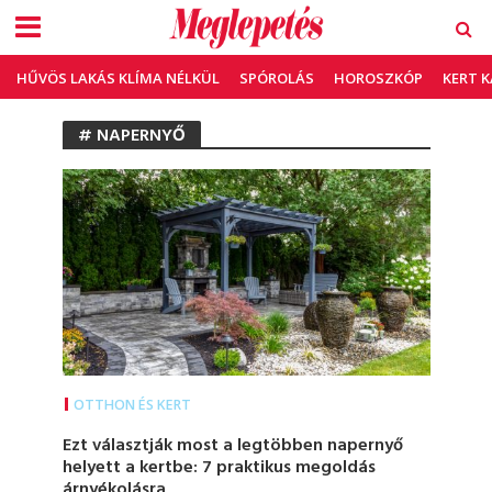
HŰVÖS LAKÁS KLÍMA NÉLKÜL
SPÓROLÁS
HOROSZKÓP
KERT 
# NAPERNYŐ
OTTHON ÉS KERT
Ezt választják most a legtöbben napernyő
helyett a kertbe: 7 praktikus megoldás
árnyékolásra