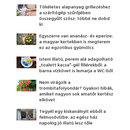
Tökéletes alapanyag grillezéshez
a szárítógép szűrőjében
összegyűlt szösz: többé ne dobd
ki
Egyszerre van ananász- és eperíze:
a magyar kertekben is megterem
ez az egzotikus gyümölcs
Isteni illatú, perem alá adagolható
„toalett kacsa”-gél fillérekből: a
barna vízkövet is lemarja a WC-ből
Nem virágzik a
trombitafolyondár? Gyakori hibák,
amiket nagyon sok amatőr kertész
elkövet
Tegyél egy kiskanálnyit ebből a
felmosóvízbe: az egész ház
napokig jó illatú lesz tőle