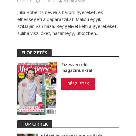
2019. augusztus 1.
Návai Anikó
Julia Roberts neveli a három gyerekét, és
elhessegeti a paparazzikat. Malibu egyik
szikláján van háza. Reggelivel kelti a gyerekeket,
suliba viszi őket, hazamegy, útközben...
ELŐFIZETÉS
Fizessen elő
magazinunkra!
RÉSZLETEK
TOP CIKKEK