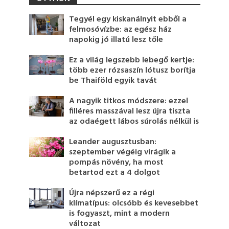
Tegyél egy kiskanálnyit ebből a
felmosóvízbe: az egész ház
napokig jó illatú lesz tőle
Ez a világ legszebb lebegő kertje:
több ezer rózsaszín lótusz borítja
be Thaiföld egyik tavát
A nagyik titkos módszere: ezzel
filléres masszával lesz újra tiszta
az odaégett lábos súrolás nélkül is
Leander augusztusban:
szeptember végéig virágik a
pompás növény, ha most
betartod ezt a 4 dolgot
Újra népszerű ez a régi
klímatípus: olcsóbb és kevesebbet
is fogyaszt, mint a modern
változat