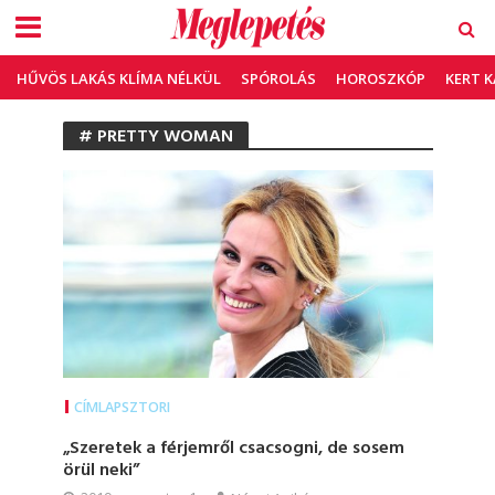
HŰVÖS LAKÁS KLÍMA NÉLKÜL
SPÓROLÁS
HOROSZKÓP
KERT 
# PRETTY WOMAN
CÍMLAPSZTORI
„Szeretek a férjemről csacsogni, de sosem
örül neki”