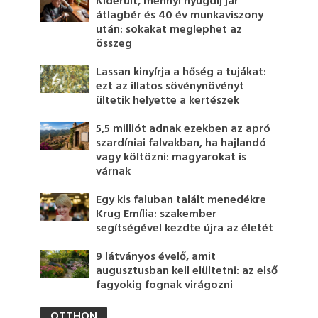
Kiderült, mennyi nyugdíj jár
átlagbér és 40 év munkaviszony
után: sokakat meglephet az
összeg
Lassan kinyírja a hőség a tujákat:
ezt az illatos sövénynövényt
ültetik helyette a kertészek
5,5 milliót adnak ezekben az apró
szardíniai falvakban, ha hajlandó
vagy költözni: magyarokat is
várnak
Egy kis faluban talált menedékre
Krug Emília: szakember
segítségével kezdte újra az életét
9 látványos évelő, amit
augusztusban kell elültetni: az első
fagyokig fognak virágozni
OTTHON