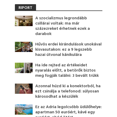
RIPORT
A szocializmus legrondább
csillárai voltak: ma már
százezreket érhetnek ezek a
darabok
Hűvös erdei kirándulások unokával
kisvasutakon: ez a 9 legszebb
hazai útvonal kánikulára
Ha ide rejted az értékeidet
nyaralás előtt, a betörők biztos
meg fogják találni: 3 bevált trükk
Azonnal húzd ki a konektorból, ha
ezt csinálja a telefonod: súlyosan
károsodhat a készülék
Ez az Adria legolcsóbb üdülőhelye:
apartman 50 euróért, kávé egy