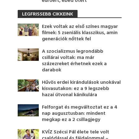
euróért, ebéd ötért
LEGFRISSEBB CIKKEINK
Ezek voltak az első színes magyar
filmek: 5 zseniális klasszikus, amin
generációk nőttek fel
A szocializmus legrondább
csillárai voltak: ma már
százezreket érhetnek ezek a
darabok
Hűvös erdei kirándulások unokával
kisvasutakon: ez a 9 legszebb
hazai útvonal kánikulára
Felforgat és megváltoztat ez a 4
nap augusztusban: mindent
megkap ez a 2 csillagjegy
KVÍZ Szécsi Pál élete tele volt
csalódással és fájdalommal –