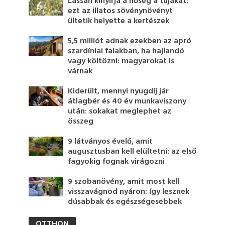
Lassan kinyírja a hőség a tujákat:
ezt az illatos sövénynövényt
ültetik helyette a kertészek
5,5 milliót adnak ezekben az apró
szardíniai falakban, ha hajlandó
vagy költözni: magyarokat is
várnak
Kiderült, mennyi nyugdíj jár
átlagbér és 40 év munkaviszony
után: sokakat meglephet az
összeg
9 látványos évelő, amit
augusztusban kell elültetni: az első
fagyokig fognak virágozni
9 szobanövény, amit most kell
visszavágnod nyáron: így lesznek
dúsabbak és egészségesebbek
OTTHON