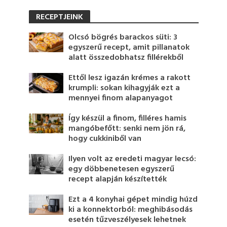
RECEPTJEINK
Olcsó bögrés barackos süti: 3
egyszerű recept, amit pillanatok
alatt összedobhatsz fillérekből
Ettől lesz igazán krémes a rakott
krumpli: sokan kihagyják ezt a
mennyei finom alapanyagot
Így készül a finom, filléres hamis
mangóbefőtt: senki nem jön rá,
hogy cukkiniből van
Ilyen volt az eredeti magyar lecsó:
egy döbbenetesen egyszerű
recept alapján készítették
Ezt a 4 konyhai gépet mindig húzd
ki a konnektorból: meghibásodás
esetén tűzveszélyesek lehetnek