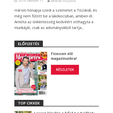
2019. október 11.
Molnár Fruzsina
Három hónapja szedi a szemetet a Tiszánál, és
még nem fűtött be a lakókocsiban, amiben él.
Amióta az önkéntesség kedvéért otthagyta a
munkáját, csak az adományokból tartja...
ELŐFIZETÉS
Fizessen elő
magazinunkra!
RÉSZLETEK
TOP CIKKEK