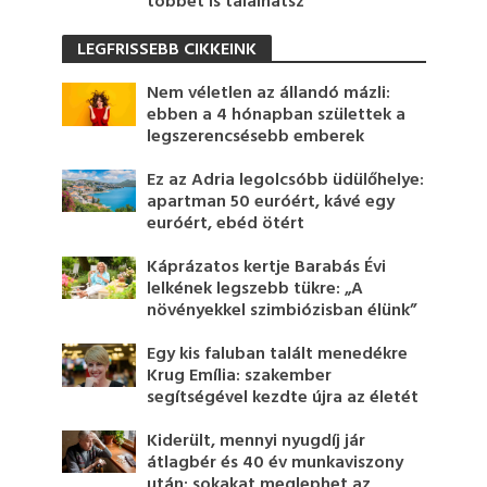
többet is találhatsz
LEGFRISSEBB CIKKEINK
Nem véletlen az állandó mázli:
ebben a 4 hónapban születtek a
legszerencsésebb emberek
Ez az Adria legolcsóbb üdülőhelye:
apartman 50 euróért, kávé egy
euróért, ebéd ötért
Káprázatos kertje Barabás Évi
lelkének legszebb tükre: „A
növényekkel szimbiózisban élünk”
Egy kis faluban talált menedékre
Krug Emília: szakember
segítségével kezdte újra az életét
Kiderült, mennyi nyugdíj jár
átlagbér és 40 év munkaviszony
után: sokakat meglephet az