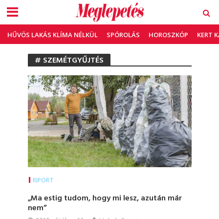
HŰVÖS LAKÁS KLÍMA NÉLKÜL
SPÓROLÁS
HOROSZKÓP
KERT 
# SZEMÉTGYŰJTÉS
RIPORT
„Ma estig tudom, hogy mi lesz, azután már
nem”