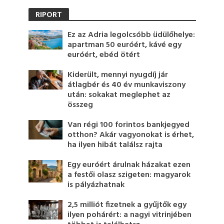
RIPORT
Ez az Adria legolcsóbb üdülőhelye:
apartman 50 euróért, kávé egy
euróért, ebéd ötért
Kiderült, mennyi nyugdíj jár
átlagbér és 40 év munkaviszony
után: sokakat meglephet az
összeg
Van régi 100 forintos bankjegyed
otthon? Akár vagyonokat is érhet,
ha ilyen hibát találsz rajta
Egy euróért árulnak házakat ezen
a festői olasz szigeten: magyarok
is pályázhatnak
2,5 milliót fizetnek a gyűjtők egy
ilyen pohárért: a nagyi vitrinjében