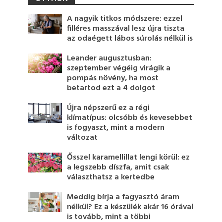
A nagyik titkos módszere: ezzel
filléres masszával lesz újra tiszta
az odaégett lábos súrolás nélkül is
Leander augusztusban:
szeptember végéig virágik a
pompás növény, ha most
betartod ezt a 4 dolgot
Újra népszerű ez a régi
klímatípus: olcsóbb és kevesebbet
is fogyaszt, mint a modern
változat
Ősszel karamellillat lengi körül: ez
a legszebb díszfa, amit csak
választhatsz a kertedbe
Meddig bírja a fagyasztó áram
nélkül? Ez a készülék akár 16 órával
is tovább, mint a többi