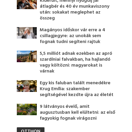
Kiderült, mennyi nyugdíj jár
átlagbér és 40 év munkaviszony
után: sokakat meglephet az
összeg
Magányos időskor vár erre a 4
csillagjegyre: az unokák sem
fognak tudni segíteni rajtuk
5,5 milliót adnak ezekben az apró
szardíniai falvakban, ha hajlandó
vagy költözni: magyarokat is
várnak
Egy kis faluban talált menedékre
Krug Emília: szakember
segítségével kezdte újra az életét
9 látványos évelő, amit
augusztusban kell elültetni: az első
fagyokig fognak virágozni
OTTHON