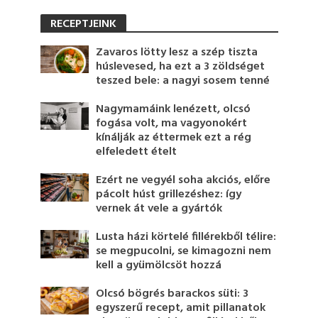
RECEPTJEINK
Zavaros lötty lesz a szép tiszta
húslevesed, ha ezt a 3 zöldséget
teszed bele: a nagyi sosem tenné
Nagymamáink lenézett, olcsó
fogása volt, ma vagyonokért
kínálják az éttermek ezt a rég
elfeledett ételt
Ezért ne vegyél soha akciós, előre
pácolt húst grillezéshez: így
vernek át vele a gyártók
Lusta házi körtelé fillérekből télire:
se megpucolni, se kimagozni nem
kell a gyümölcsöt hozzá
Olcsó bögrés barackos süti: 3
egyszerű recept, amit pillanatok