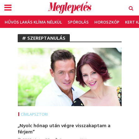
HŰVÖS LAKÁS KLÍMA NÉLKÜL
SPÓROLÁS
HOROSZKÓP
KERT 
# SZEREPTANULÁS
CÍMLAPSZTORI
„Nyolc hónap után végre visszakaptam a
férjem”