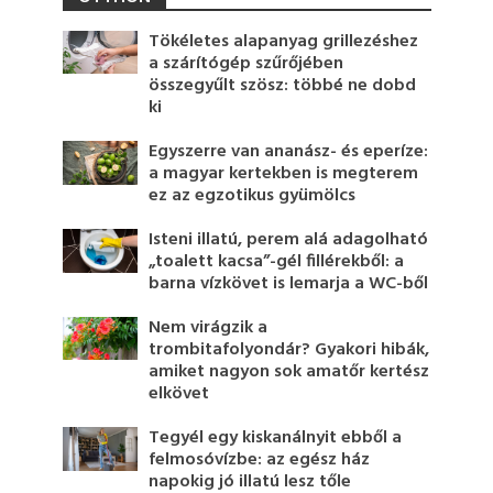
Tökéletes alapanyag grillezéshez
a szárítógép szűrőjében
összegyűlt szösz: többé ne dobd
ki
Egyszerre van ananász- és eperíze:
a magyar kertekben is megterem
ez az egzotikus gyümölcs
Isteni illatú, perem alá adagolható
„toalett kacsa”-gél fillérekből: a
barna vízkövet is lemarja a WC-ből
Nem virágzik a
trombitafolyondár? Gyakori hibák,
amiket nagyon sok amatőr kertész
elkövet
Tegyél egy kiskanálnyit ebből a
felmosóvízbe: az egész ház
napokig jó illatú lesz tőle