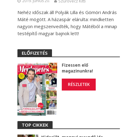
2019. június 20.
Szurovecz Kitti
Nehéz időszak áll Polyák Lilla és Gömöri András
Máté mögött. A házaspár elárulta: mindketten
nagyon megszenvedték, hogy Mátéból a minap
testépítő magyar bajnok lett!
ELŐFIZETÉS
Fizessen elő
magazinunkra!
RÉSZLETEK
TOP CIKKEK