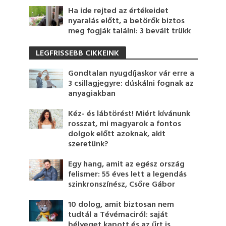
Ha ide rejted az értékeidet
nyaralás előtt, a betörők biztos
meg fogják találni: 3 bevált trükk
LEGFRISSEBB CIKKEINK
Gondtalan nyugdíjaskor vár erre a
3 csillagjegyre: dúskálni fognak az
anyagiakban
Kéz- és lábtörést! Miért kívánunk
rosszat, mi magyarok a fontos
dolgok előtt azoknak, akit
szeretünk?
Egy hang, amit az egész ország
felismer: 55 éves lett a legendás
szinkronszínész, Csőre Gábor
10 dolog, amit biztosan nem
tudtál a Tévémaciról: saját
bélyeget kapott és az űrt is