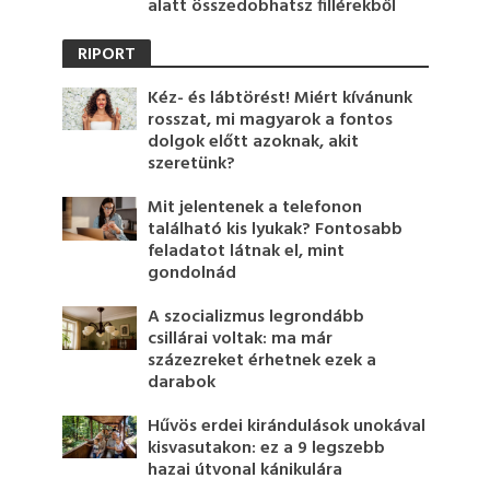
alatt összedobhatsz fillérekből
RIPORT
Kéz- és lábtörést! Miért kívánunk
rosszat, mi magyarok a fontos
dolgok előtt azoknak, akit
szeretünk?
Mit jelentenek a telefonon
található kis lyukak? Fontosabb
feladatot látnak el, mint
gondolnád
A szocializmus legrondább
csillárai voltak: ma már
százezreket érhetnek ezek a
darabok
Hűvös erdei kirándulások unokával
kisvasutakon: ez a 9 legszebb
hazai útvonal kánikulára