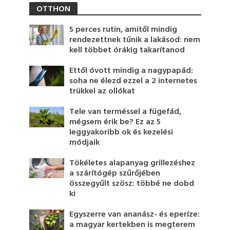
OTTHON
5 perces rutin, amitől mindig
rendezettnek tűnik a lakásod: nem
kell többet órákig takarítanod
Ettől óvott mindig a nagypapád:
soha ne élezd ezzel a 2 internetes
trükkel az ollókat
Tele van terméssel a fügefád,
mégsem érik be? Ez az 5
leggyakoribb ok és kezelési
módjaik
Tökéletes alapanyag grillezéshez
a szárítógép szűrőjében
összegyűlt szösz: többé ne dobd
ki
Egyszerre van ananász- és eperíze:
a magyar kertekben is megterem