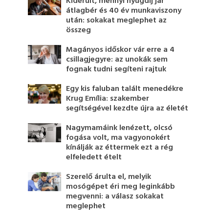
Kiderült, mennyi nyugdíj jár
átlagbér és 40 év munkaviszony
után: sokakat meglephet az
összeg
Magányos időskor vár erre a 4
csillagjegyre: az unokák sem
fognak tudni segíteni rajtuk
Egy kis faluban talált menedékre
Krug Emília: szakember
segítségével kezdte újra az életét
Nagymamáink lenézett, olcsó
fogása volt, ma vagyonokért
kínálják az éttermek ezt a rég
elfeledett ételt
Szerelő árulta el, melyik
mosógépet éri meg leginkább
megvenni: a válasz sokakat
meglephet