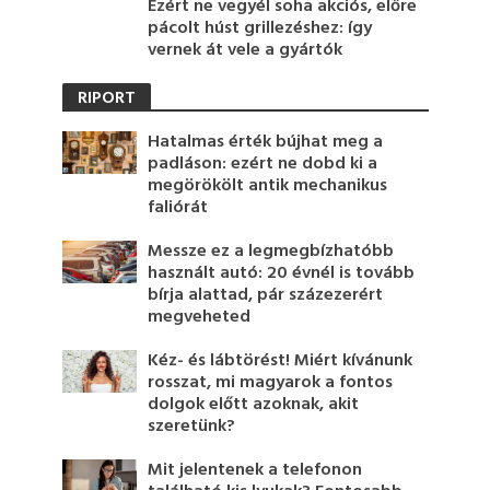
Ezért ne vegyél soha akciós, előre
pácolt húst grillezéshez: így
vernek át vele a gyártók
RIPORT
Hatalmas érték bújhat meg a
padláson: ezért ne dobd ki a
megörökölt antik mechanikus
faliórát
Messze ez a legmegbízhatóbb
használt autó: 20 évnél is tovább
bírja alattad, pár százezerért
megveheted
Kéz- és lábtörést! Miért kívánunk
rosszat, mi magyarok a fontos
dolgok előtt azoknak, akit
szeretünk?
Mit jelentenek a telefonon