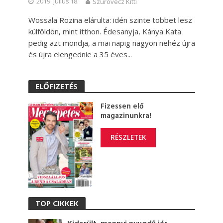
2019. július 18.
Szurovecz Kitti
Wossala Rozina elárulta: idén szinte többet lesz
külföldön, mint itthon. Édesanyja, Kánya Kata
pedig azt mondja, a mai napig nagyon nehéz újra
és újra elengednie a 35 éves...
ELŐFIZETÉS
Fizessen elő
magazinunkra!
RÉSZLETEK
TOP CIKKEK