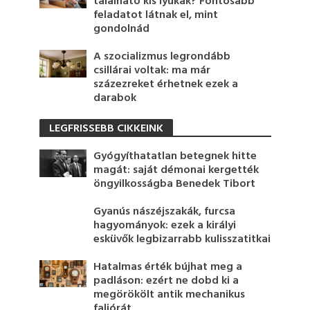
található kis lyukak? Fontosabb
feladatot látnak el, mint
gondolnád
A szocializmus legrondább
csillárai voltak: ma már
százezreket érhetnek ezek a
darabok
LEGFRISSEBB CIKKEINK
Gyógyíthatatlan betegnek hitte
magát: saját démonai kergették
öngyilkosságba Benedek Tibort
Gyanús nászéjszakák, furcsa
hagyományok: ezek a királyi
esküvők legbizarrabb kulisszatitkai
Hatalmas érték bújhat meg a
padláson: ezért ne dobd ki a
megörökölt antik mechanikus
faliórát