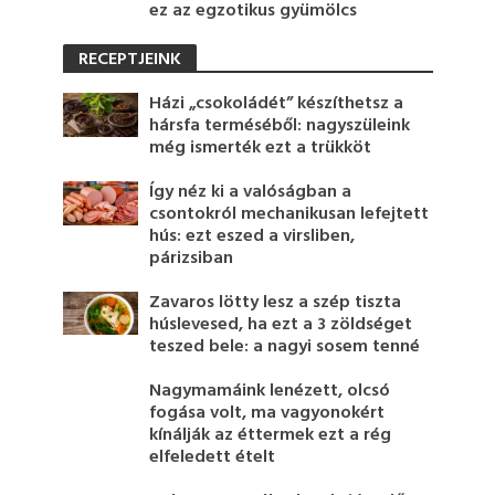
ez az egzotikus gyümölcs
RECEPTJEINK
Házi „csokoládét” készíthetsz a
hársfa terméséből: nagyszüleink
még ismerték ezt a trükköt
Így néz ki a valóságban a
csontokról mechanikusan lefejtett
hús: ezt eszed a virsliben,
párizsiban
Zavaros lötty lesz a szép tiszta
húslevesed, ha ezt a 3 zöldséget
teszed bele: a nagyi sosem tenné
Nagymamáink lenézett, olcsó
fogása volt, ma vagyonokért
kínálják az éttermek ezt a rég
elfeledett ételt