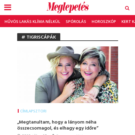
HŰVÖS LAKÁS KLÍMA NÉLKÜL
SPÓROLÁS
HOROSZKÓP
KERT 
# TIGRISCÁPÁK
CÍMLAPSZTORI
„Megtanultam, hogy a lányom néha
összecsomagol, és elhagy egy időre”