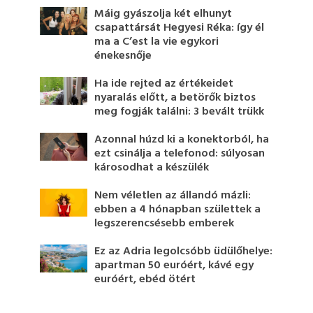
Máig gyászolja két elhunyt
csapattársát Hegyesi Réka: így él
ma a C’est la vie egykori
énekesnője
Ha ide rejted az értékeidet
nyaralás előtt, a betörők biztos
meg fogják találni: 3 bevált trükk
Azonnal húzd ki a konektorból, ha
ezt csinálja a telefonod: súlyosan
károsodhat a készülék
Nem véletlen az állandó mázli:
ebben a 4 hónapban születtek a
legszerencsésebb emberek
Ez az Adria legolcsóbb üdülőhelye:
apartman 50 euróért, kávé egy
euróért, ebéd ötért