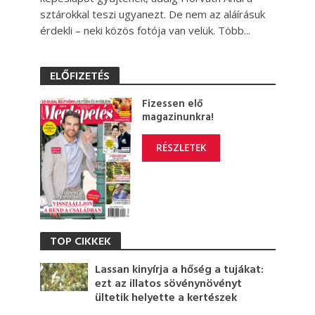
sztárokkal teszi ugyanezt. De nem az aláírásuk
érdekli – neki közös fotója van velük. Több...
ELŐFIZETÉS
Fizessen elő
magazinunkra!
RÉSZLETEK
TOP CIKKEK
Lassan kinyírja a hőség a tujákat:
ezt az illatos sövénynövényt
ültetik helyette a kertészek