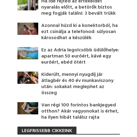
Ha ide rejted az értékeidet
nyaralás előtt, a betörők biztos
meg fogják találni: 3 bevált trükk
Azonnal húzd ki a konektorból, ha
ezt csinálja a telefonod: súlyosan
károsodhat a készülék
Ez az Adria legolcsóbb üdülőhelye:
apartman 50 euróért, kávé egy
euróért, ebéd ötért
Kiderült, mennyi nyugdíj jár
átlagbér és 40 év munkaviszony
után: sokakat meglephet az
összeg
Van régi 100 forintos bankjegyed
otthon? Akár vagyonokat is érhet,
ha ilyen hibát találsz rajta
LEGFRISSEBB CIKKEINK