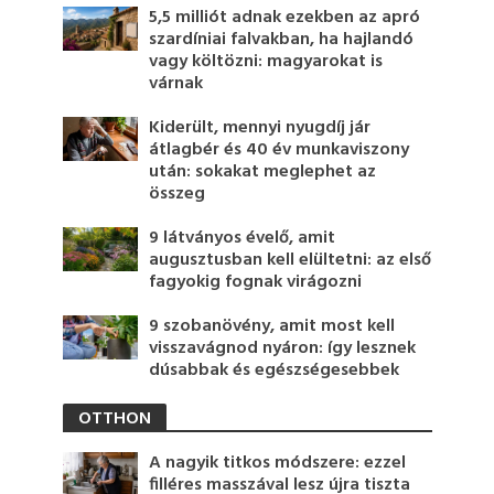
5,5 milliót adnak ezekben az apró
szardíniai falvakban, ha hajlandó
vagy költözni: magyarokat is
várnak
Kiderült, mennyi nyugdíj jár
átlagbér és 40 év munkaviszony
után: sokakat meglephet az
összeg
9 látványos évelő, amit
augusztusban kell elültetni: az első
fagyokig fognak virágozni
9 szobanövény, amit most kell
visszavágnod nyáron: így lesznek
dúsabbak és egészségesebbek
OTTHON
A nagyik titkos módszere: ezzel
filléres masszával lesz újra tiszta