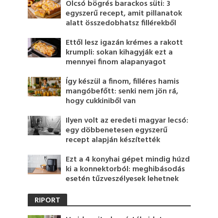
Olcsó bögrés barackos süti: 3
egyszerű recept, amit pillanatok
alatt összedobhatsz fillérekből
Ettől lesz igazán krémes a rakott
krumpli: sokan kihagyják ezt a
mennyei finom alapanyagot
Így készül a finom, filléres hamis
mangóbefőtt: senki nem jön rá,
hogy cukkiniből van
Ilyen volt az eredeti magyar lecsó:
egy döbbenetesen egyszerű
recept alapján készítették
Ezt a 4 konyhai gépet mindig húzd
ki a konnektorból: meghibásodás
esetén tűzveszélyesek lehetnek
RIPORT