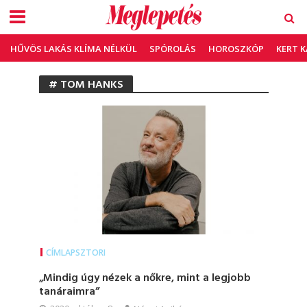
HŰVÖS LAKÁS KLÍMA NÉLKÜL
SPÓROLÁS
HOROSZKÓP
KERT 
# TOM HANKS
CÍMLAPSZTORI
„Mindig úgy nézek a nőkre, mint a legjobb
tanáraimra”