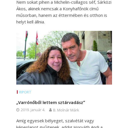
Nem sokat pihen a Michelin-csillagos séf, Sárközi
Ákos, akinek nemcsak a Konyhafőnök című
műsorban, hanem az éttermében és otthon is
helyt kell állnia.
RIPORT
„Varrónőből lettem sztárvadász”
2019. január 4.
B. Molnár Márk
Amíg egyesek bélyeget, szalvétát vagy
képeslapot gyűjtenek, addig Horváth Andi a