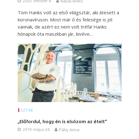
2020. október 8.
Návai Anikó
Tom Hanks volt az első világsztár, aki átesett a
koronavíruson. Most már ő és felesége is jól
vannak, de azért ez nem volt tréfa! Hanks
hónapok óta maszkban jár, kivéve...
SZTÁR
„Előfordul, hogy én is elsózom az ételt”
2019. május 24.
Páhy Anna