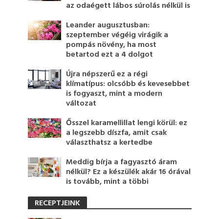
az odaégett lábos súrolás nélkül is
Leander augusztusban:
szeptember végéig virágik a
pompás növény, ha most
betartod ezt a 4 dolgot
Újra népszerű ez a régi
klímatípus: olcsóbb és kevesebbet
is fogyaszt, mint a modern
változat
Ősszel karamellillat lengi körül: ez
a legszebb díszfa, amit csak
választhatsz a kertedbe
Meddig bírja a fagyasztó áram
nélkül? Ez a készülék akár 16 órával
is tovább, mint a többi
RECEPTJEINK