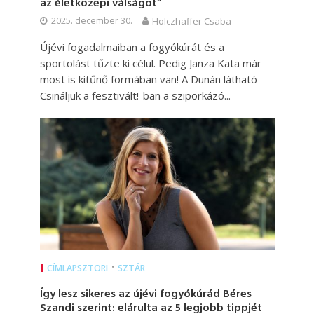
az életközepi válságot”
2025. december 30.
Holczhaffer Csaba
Újévi fogadalmaiban a fogyókúrát és a
sportolást tűzte ki célul. Pedig Janza Kata már
most is kitűnő formában van! A Dunán látható
Csináljuk a fesztivált!-ban a sziporkázó...
•
CÍMLAPSZTORI
SZTÁR
Így lesz sikeres az újévi fogyókúrád Béres
Szandi szerint: elárulta az 5 legjobb tippjét