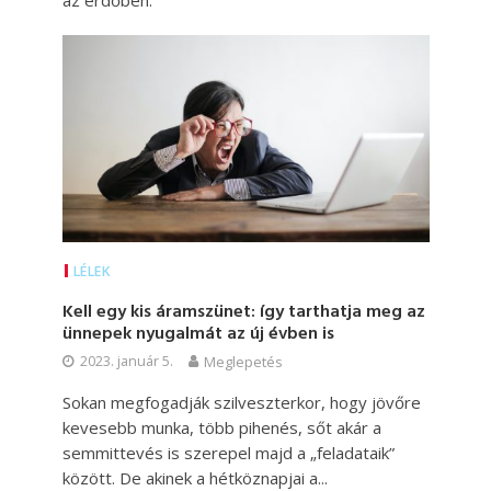
az erdőben.
LÉLEK
Kell egy kis áramszünet: így tarthatja meg az
ünnepek nyugalmát az új évben is
2023. január 5.
Meglepetés
Sokan megfogadják szilveszterkor, hogy jövőre
kevesebb munka, több pihenés, sőt akár a
semmittevés is szerepel majd a „feladataik”
között. De akinek a hétköznapjai a...