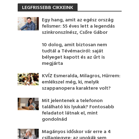
LEGFRISSEBB CIKKEINK
Egy hang, amit az egész ország
felismer: 55 éves lett a legendás
szinkronszínész, Csőre Gábor
10 dolog, amit biztosan nem
tudtál a Tévémaciról: saját
bélyeget kapott és az űrt is
megjárta
KVÍZ Esmeralda, Milagros, Hürrem:
emlékszel még, ki, melyik
szappanopera karaktere volt?
Mit jelentenek a telefonon
található kis lyukak? Fontosabb
feladatot látnak el, mint
gondolnád
Magányos időskor vár erre a 4
csillagjegyre: az unokák sem