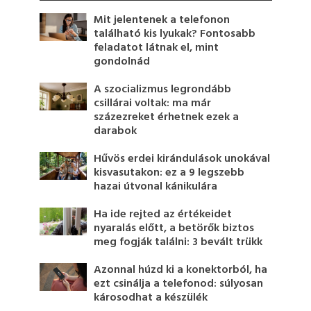
Mit jelentenek a telefonon
található kis lyukak? Fontosabb
feladatot látnak el, mint
gondolnád
A szocializmus legrondább
csillárai voltak: ma már
százezreket érhetnek ezek a
darabok
Hűvös erdei kirándulások unokával
kisvasutakon: ez a 9 legszebb
hazai útvonal kánikulára
Ha ide rejted az értékeidet
nyaralás előtt, a betörők biztos
meg fogják találni: 3 bevált trükk
Azonnal húzd ki a konektorból, ha
ezt csinálja a telefonod: súlyosan
károsodhat a készülék