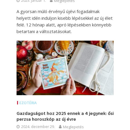
2025. január 1.
Meglepetés
A gyorsan múló érvényű újévi fogadalmak
helyett idén induljon kisebb lépésekkel az új élet
felé. 12 hónap alatt, apró lépésekben könnyebb
betartani a változtatásokat.
EZOTÉRIA
Gazdagságot hoz 2025 ennek a 4 jegynek: ősi
perzsa horoszkóp az új évre
2024. december 29.
Meglepetés