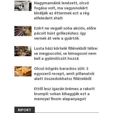
Nagymamáink lenézett, olcsó
fogása volt, ma vagyonokért
kínálják az éttermek ezt a rég
elfeledett ételt
Ezért ne vegyél soha akciós, előre
pácolt húst grillezéshez: így
vernek át vele a gyártók
Lusta házi körtelé fillérekből télire:
se megpucolni, se kimagozni nem
kell a gyümölcsöt hozzá
Olcsó bögrés barackos süti: 3
egyszerű recept, amit pillanatok
alatt összedobhatsz fillérekből
Ettől lesz igazán krémes a rakott
krumpli: sokan kihagyják ezt a
mennyei finom alapanyagot
RIPORT