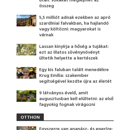
után: sokakat meglephet az
összeg
5,5 milliót adnak ezekben az apró
szardíniai falvakban, ha hajlandó
vagy költözni: magyarokat is
várnak
Lassan kinyírja a hőség a tujákat:
ezt az illatos sövénynövényt
ültetik helyette a kertészek
Egy kis faluban talált menedékre
Krug Emília: szakember
segítségével kezdte újra az életét
9 látványos évelő, amit
augusztusban kell elültetni: az első
fagyokig fognak virágozni
OTTHON
Egyszerre van ananász- és eperíze: