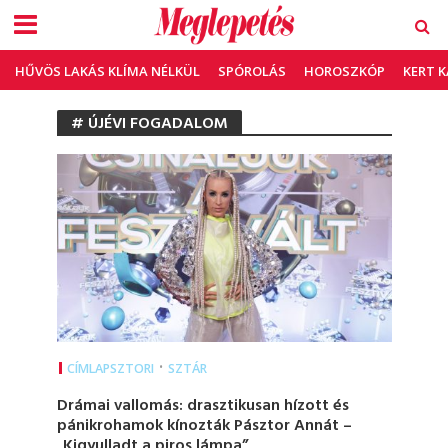
HŰVÖS LAKÁS KLÍMA NÉLKÜL
SPÓROLÁS
HOROSZKÓP
KERT 
# ÚJÉVI FOGADALOM
•
CÍMLAPSZTORI
SZTÁR
Drámai vallomás: drasztikusan hízott és
pánikrohamok kínozták Pásztor Annát –
„Kigyulladt a piros lámpa”