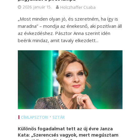
2026. január 15.
Holczhaffer Csaba
„Most minden olyan jó, és szeretném, ha így is
maradna” – mondja az énekesnő, aki pozitívan áll
az évkezdéshez. Pásztor Anna szerint idén
beérik mindaz, amit tavaly elkezdett...
•
CÍMLAPSZTORI
SZTÁR
Különös fogadalmat tett az új évre Janza
Kata: „Szerencsés vagyok, mert megúsztam