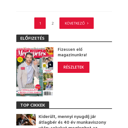
1
2
KÖVETKEZŐ
ELŐFIZETÉS
Fizessen elő
magazinunkra!
RÉSZLETEK
TOP CIKKEK
Kiderült, mennyi nyugdíj jár
átlagbér és 40 év munkaviszony