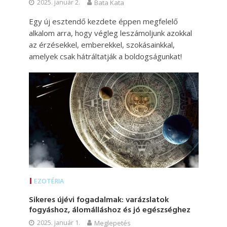
2025. január 2.
Bata Kata
Egy új esztendő kezdete éppen megfelelő
alkalom arra, hogy végleg leszámoljunk azokkal
az érzésekkel, emberekkel, szokásainkkal,
amelyek csak hátráltatják a boldogságunkat!
EZOTÉRIA
Sikeres újévi fogadalmak: varázslatok
fogyáshoz, álomálláshoz és jó egészséghez
2025. január 1.
Meglepetés