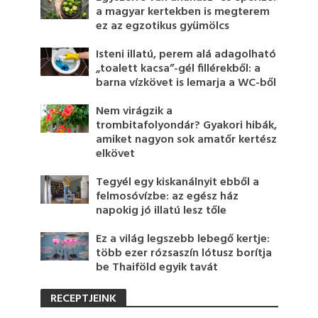
a magyar kertekben is megterem
ez az egzotikus gyümölcs
Isteni illatú, perem alá adagolható
„toalett kacsa”-gél fillérekből: a
barna vízkövet is lemarja a WC-ből
Nem virágzik a
trombitafolyondár? Gyakori hibák,
amiket nagyon sok amatőr kertész
elkövet
Tegyél egy kiskanálnyit ebből a
felmosóvízbe: az egész ház
napokig jó illatú lesz tőle
Ez a világ legszebb lebegő kertje:
több ezer rózsaszín lótusz borítja
be Thaiföld egyik tavát
RECEPTJEINK