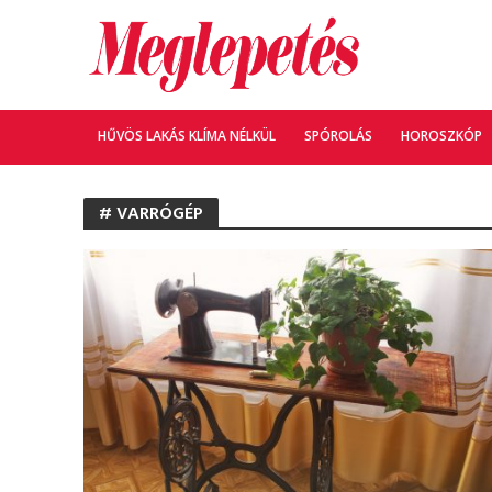
HŰVÖS LAKÁS KLÍMA NÉLKÜL
SPÓROLÁS
HOROSZKÓP
# VARRÓGÉP