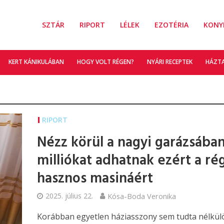
SZTÁR
RIPORT
LÉLEK
EZOTÉRIA
KONY
KERT KÁNIKULÁBAN
HOGY VOLT RÉGEN?
NYÁRI RECEPTEK
HÁZT
RIPORT
Nézz körül a nagyi garázsában
milliókat adhatnak ezért a ré
hasznos masináért
2025. július 22.
Kósa-Boda Veronika
Korábban egyetlen háziasszony sem tudta nélkül