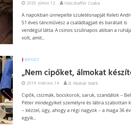
2020. június 12.
Holczhaffer Csaba
A napokban ünnepelte születésnapját Keleti Andr
51 éves táncművész a családtagjait és barátait is
vendégül látta. A csinos szülinapos abban a ruhá
volt, amit...
RIPORT
„Nem cipőket, álmokat készít
2019. március 14.
B. Molnár Márk
Cipők, csizmák, bocskorok, saruk, szandálok – Bel
Péter mindegyiket személyre és lábra szabottan k
– kézzel, úgy, ahogy a régi nagyok – a maga 36 év
egyik...