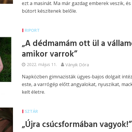
ezt a masinát. Ma már gazdag emberek veszik, és
bútort készítenek belőle.
RIPORT
„A dédmamám ott ül a vállam
amikor varrok”
2022. május 11.
Ványik Dóra
Napközben gimnazisták ügyes-bajos dolgait intéz
este, a varrógép előtt angyalokat, nyuszikat, mac
kelt életre.
SZTÁR
„Újra csúcsformában vagyok!”