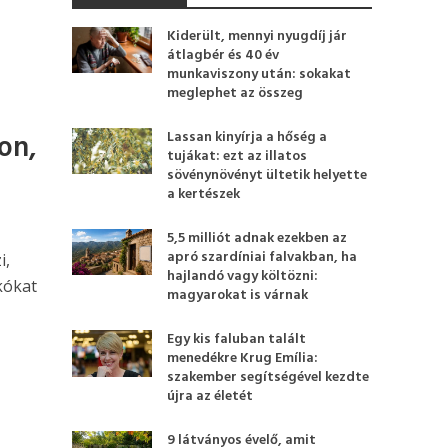
Kiderült, mennyi nyugdíj jár
átlagbér és 40 év
munkaviszony után: sokakat
meglephet az összeg
on,
Lassan kinyírja a hőség a
tujákat: ezt az illatos
sövénynövényt ültetik helyette
a kertészek
5,5 milliót adnak ezekben az
apró szardíniai falvakban, ha
i,
hajlandó vagy költözni:
kókat
magyarokat is várnak
Egy kis faluban talált
menedékre Krug Emília:
szakember segítségével kezdte
újra az életét
9 látványos évelő, amit