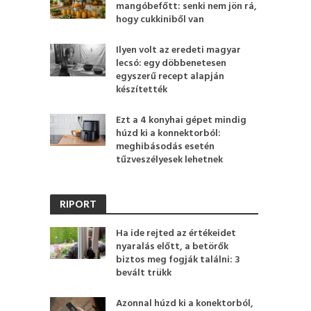
mangóbefőtt: senki nem jön rá,
hogy cukkiniből van
Ilyen volt az eredeti magyar
lecsó: egy döbbenetesen
egyszerű recept alapján
készítették
Ezt a 4 konyhai gépet mindig
húzd ki a konnektorból:
meghibásodás esetén
tűzveszélyesek lehetnek
RIPORT
Ha ide rejted az értékeidet
nyaralás előtt, a betörők
biztos meg fogják találni: 3
bevált trükk
Azonnal húzd ki a konektorból,