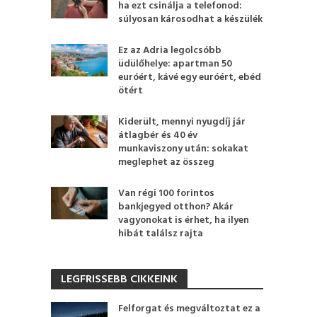
ha ezt csinálja a telefonod:
súlyosan károsodhat a készülék
Ez az Adria legolcsóbb
üdülőhelye: apartman 50
euróért, kávé egy euróért, ebéd
ötért
Kiderült, mennyi nyugdíj jár
átlagbér és 40 év
munkaviszony után: sokakat
meglephet az összeg
Van régi 100 forintos
bankjegyed otthon? Akár
vagyonokat is érhet, ha ilyen
hibát találsz rajta
LEGFRISSEBB CIKKEINK
Felforgat és megváltoztat ez a