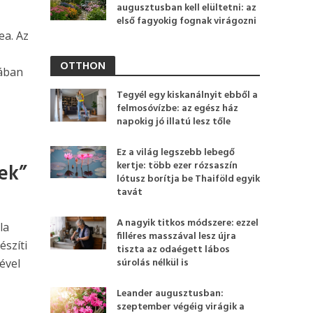
augusztusban kell elültetni: az
első fagyokig fognak virágozni
ea. Az
OTTHON
jában
Tegyél egy kiskanálnyit ebből a
felmosóvízbe: az egész ház
napokig jó illatú lesz tőle
Ez a világ legszebb lebegő
kertje: több ezer rózsaszín
ek”
lótusz borítja be Thaiföld egyik
tavát
A nagyik titkos módszere: ezzel
la
filléres masszával lesz újra
észíti
tiszta az odaégett lábos
súrolás nélkül is
ével
Leander augusztusban:
szeptember végéig virágik a