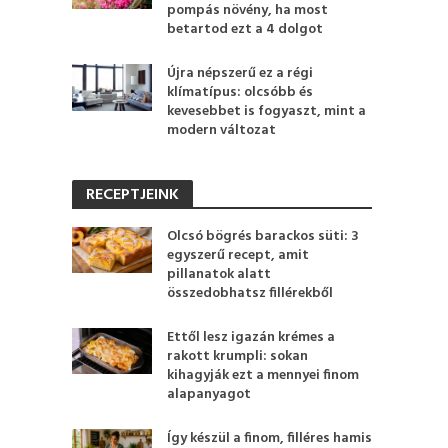
pompás növény, ha most
betartod ezt a 4 dolgot
Újra népszerű ez a régi
klímatípus: olcsóbb és
kevesebbet is fogyaszt, mint a
modern változat
RECEPTJEINK
Olcsó bögrés barackos süti: 3
egyszerű recept, amit
pillanatok alatt
összedobhatsz fillérekből
Ettől lesz igazán krémes a
rakott krumpli: sokan
kihagyják ezt a mennyei finom
alapanyagot
Így készül a finom, filléres hamis