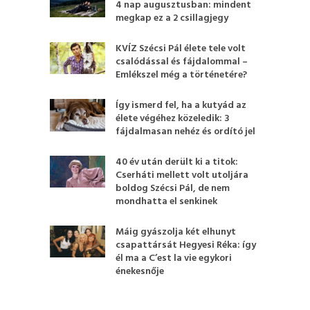
4 nap augusztusban: mindent
megkap ez a 2 csillagjegy
KVÍZ Szécsi Pál élete tele volt
csalódással és fájdalommal –
Emlékszel még a történetére?
Így ismerd fel, ha a kutyád az
élete végéhez közeledik: 3
fájdalmasan nehéz és ordító jel
40 év után derült ki a titok:
Cserháti mellett volt utoljára
boldog Szécsi Pál, de nem
mondhatta el senkinek
Máig gyászolja két elhunyt
csapattársát Hegyesi Réka: így
él ma a C’est la vie egykori
énekesnője