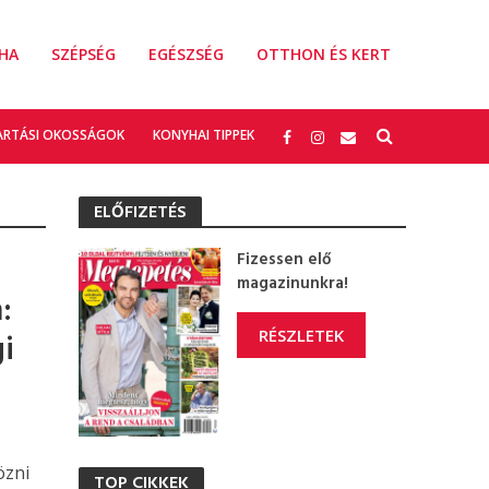
HA
SZÉPSÉG
EGÉSZSÉG
OTTHON ÉS KERT
ARTÁSI OKOSSÁGOK
KONYHAI TIPPEK
ELŐFIZETÉS
Fizessen elő
magazinunkra!
:
RÉSZLETEK
gi
özni
TOP CIKKEK