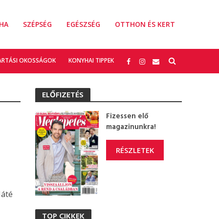
HA
SZÉPSÉG
EGÉSZSÉG
OTTHON ÉS KERT
ARTÁSI OKOSSÁGOK
KONYHAI TIPPEK
ELŐFIZETÉS
Fizessen elő
magazinunkra!
RÉSZLETEK
Máté
TOP CIKKEK