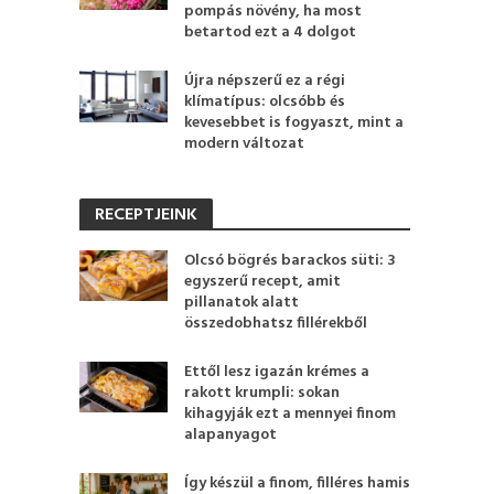
pompás növény, ha most
betartod ezt a 4 dolgot
Újra népszerű ez a régi
klímatípus: olcsóbb és
kevesebbet is fogyaszt, mint a
modern változat
RECEPTJEINK
Olcsó bögrés barackos süti: 3
egyszerű recept, amit
pillanatok alatt
összedobhatsz fillérekből
Ettől lesz igazán krémes a
rakott krumpli: sokan
kihagyják ezt a mennyei finom
alapanyagot
Így készül a finom, filléres hamis