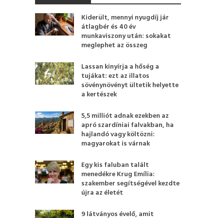
Kiderült, mennyi nyugdíj jár
átlagbér és 40 év
munkaviszony után: sokakat
meglephet az összeg
Lassan kinyírja a hőség a
tujákat: ezt az illatos
sövénynövényt ültetik helyette
a kertészek
5,5 milliót adnak ezekben az
apró szardíniai falvakban, ha
hajlandó vagy költözni:
magyarokat is várnak
Egy kis faluban talált
menedékre Krug Emília:
szakember segítségével kezdte
újra az életét
9 látványos évelő, amit