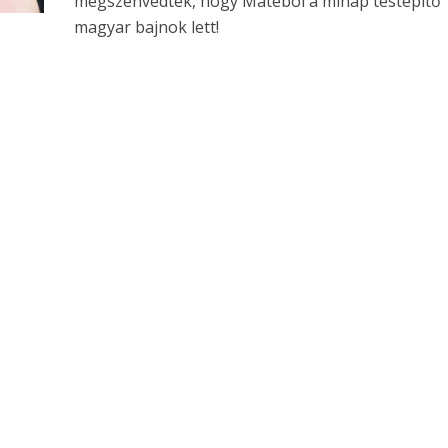
megszenvedték, hogy Mátéból a minap testépítő
magyar bajnok lett!