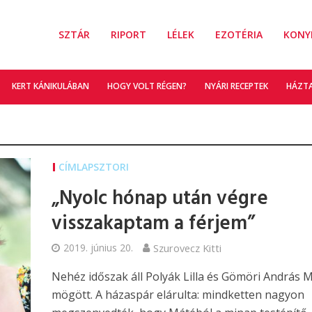
SZTÁR
RIPORT
LÉLEK
EZOTÉRIA
KONY
KERT KÁNIKULÁBAN
HOGY VOLT RÉGEN?
NYÁRI RECEPTEK
HÁZT
CÍMLAPSZTORI
„Nyolc hónap után végre
visszakaptam a férjem”
2019. június 20.
Szurovecz Kitti
Nehéz időszak áll Polyák Lilla és Gömöri András 
mögött. A házaspár elárulta: mindketten nagyon