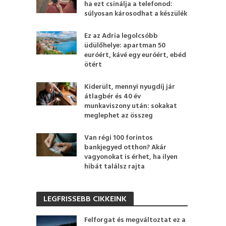
ha ezt csinálja a telefonod:
súlyosan károsodhat a készülék
Ez az Adria legolcsóbb
üdülőhelye: apartman 50
euróért, kávé egy euróért, ebéd
ötért
Kiderült, mennyi nyugdíj jár
átlagbér és 40 év
munkaviszony után: sokakat
meglephet az összeg
Van régi 100 forintos
bankjegyed otthon? Akár
vagyonokat is érhet, ha ilyen
hibát találsz rajta
LEGFRISSEBB CIKKEINK
Felforgat és megváltoztat ez a