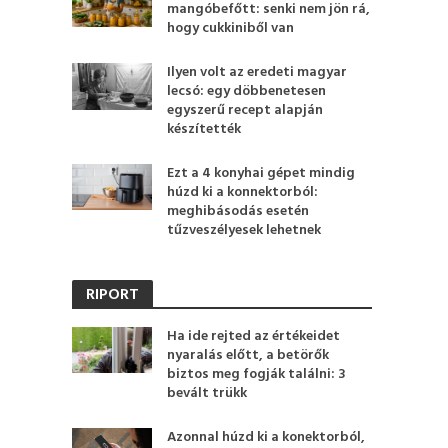
mangóbefőtt: senki nem jön rá,
hogy cukkiniből van
Ilyen volt az eredeti magyar
lecsó: egy döbbenetesen
egyszerű recept alapján
készítették
Ezt a 4 konyhai gépet mindig
húzd ki a konnektorból:
meghibásodás esetén
tűzveszélyesek lehetnek
RIPORT
Ha ide rejted az értékeidet
nyaralás előtt, a betörők
biztos meg fogják találni: 3
bevált trükk
Azonnal húzd ki a konektorból,