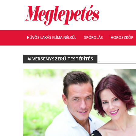
HŰVÖS LAKÁS KLÍMA NÉLKÜL
SPÓROLÁS
HOROSZKÓP
# VERSENYSZERŰ TESTÉPÍTÉS