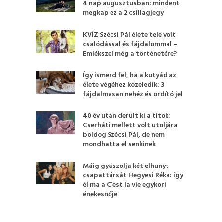
4 nap augusztusban: mindent
megkap ez a 2 csillagjegy
KVÍZ Szécsi Pál élete tele volt
csalódással és fájdalommal –
Emlékszel még a történetére?
Így ismerd fel, ha a kutyád az
élete végéhez közeledik: 3
fájdalmasan nehéz és ordító jel
40 év után derült ki a titok:
Cserháti mellett volt utoljára
boldog Szécsi Pál, de nem
mondhatta el senkinek
Máig gyászolja két elhunyt
csapattársát Hegyesi Réka: így
él ma a C’est la vie egykori
énekesnője