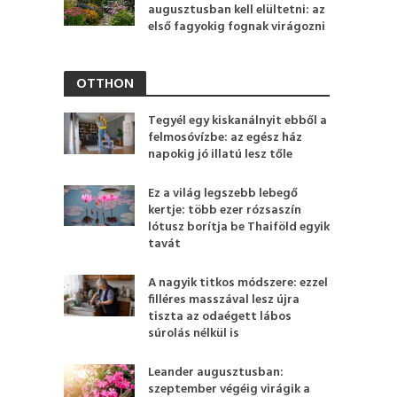
augusztusban kell elültetni: az
első fagyokig fognak virágozni
OTTHON
Tegyél egy kiskanálnyit ebből a
felmosóvízbe: az egész ház
napokig jó illatú lesz tőle
Ez a világ legszebb lebegő
kertje: több ezer rózsaszín
lótusz borítja be Thaiföld egyik
tavát
A nagyik titkos módszere: ezzel
filléres masszával lesz újra
tiszta az odaégett lábos
súrolás nélkül is
Leander augusztusban:
szeptember végéig virágik a