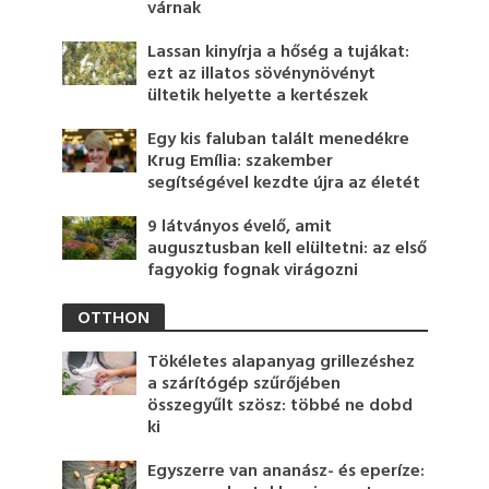
várnak
Lassan kinyírja a hőség a tujákat:
ezt az illatos sövénynövényt
ültetik helyette a kertészek
Egy kis faluban talált menedékre
Krug Emília: szakember
segítségével kezdte újra az életét
9 látványos évelő, amit
augusztusban kell elültetni: az első
fagyokig fognak virágozni
OTTHON
Tökéletes alapanyag grillezéshez
a szárítógép szűrőjében
összegyűlt szösz: többé ne dobd
ki
Egyszerre van ananász- és eperíze: