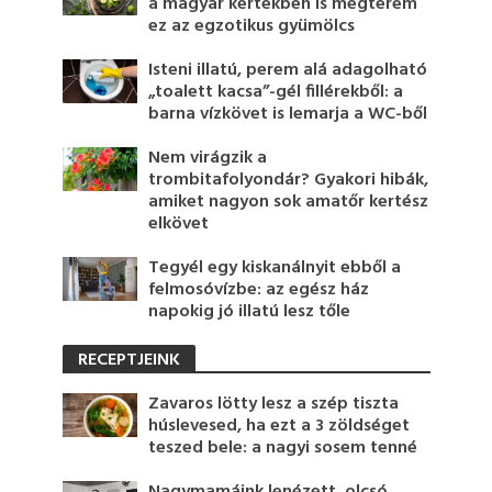
a magyar kertekben is megterem
ez az egzotikus gyümölcs
Isteni illatú, perem alá adagolható
„toalett kacsa”-gél fillérekből: a
barna vízkövet is lemarja a WC-ből
Nem virágzik a
trombitafolyondár? Gyakori hibák,
amiket nagyon sok amatőr kertész
elkövet
Tegyél egy kiskanálnyit ebből a
felmosóvízbe: az egész ház
napokig jó illatú lesz tőle
RECEPTJEINK
Zavaros lötty lesz a szép tiszta
húslevesed, ha ezt a 3 zöldséget
teszed bele: a nagyi sosem tenné