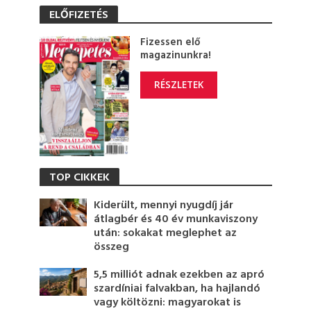
ELŐFIZETÉS
Fizessen elő
magazinunkra!
RÉSZLETEK
TOP CIKKEK
Kiderült, mennyi nyugdíj jár
átlagbér és 40 év munkaviszony
után: sokakat meglephet az
összeg
5,5 milliót adnak ezekben az apró
szardíniai falvakban, ha hajlandó
vagy költözni: magyarokat is