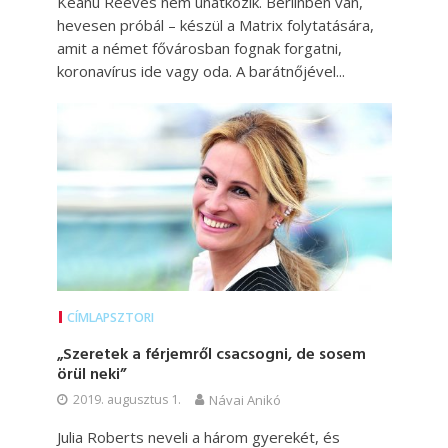
Keanu Reeves nem unatkozik. Berlinben van,
hevesen próbál – készül a Matrix folytatására,
amit a német fővárosban fognak forgatni,
koronavírus ide vagy oda. A barátnőjével...
CÍMLAPSZTORI
„Szeretek a férjemről csacsogni, de sosem
örül neki”
2019. augusztus 1.
Návai Anikó
Julia Roberts neveli a három gyerekét, és