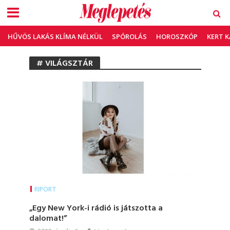
HŰVÖS LAKÁS KLÍMA NÉLKÜL
SPÓROLÁS
HOROSZKÓP
KERT 
# VILÁGSZTÁR
RIPORT
„Egy New York-i rádió is játszotta a
dalomat!”