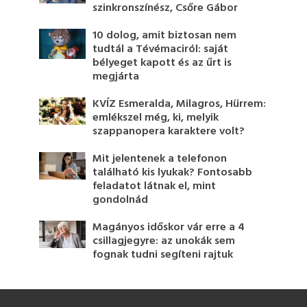
szinkronszínész, Csőre Gábor
10 dolog, amit biztosan nem
tudtál a Tévémaciról: saját
bélyeget kapott és az űrt is
megjárta
KVÍZ Esmeralda, Milagros, Hürrem:
emlékszel még, ki, melyik
szappanopera karaktere volt?
Mit jelentenek a telefonon
található kis lyukak? Fontosabb
feladatot látnak el, mint
gondolnád
Magányos időskor vár erre a 4
csillagjegyre: az unokák sem
fognak tudni segíteni rajtuk