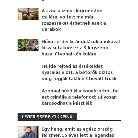
A szocializmus legrondább
csillárai voltak: ma már
százezreket érhetnek ezek a
darabok
Hűvös erdei kirándulások unokával
kisvasutakon: ez a 9 legszebb
hazai útvonal kánikulára
Ha ide rejted az értékeidet
nyaralás előtt, a betörők biztos
meg fogják találni: 3 bevált trükk
Azonnal húzd ki a konektorból, ha
ezt csinálja a telefonod: súlyosan
károsodhat a készülék
LEGFRISSEBB CIKKEINK
Egy hang, amit az egész ország
felismer: 55 éves lett a legendás