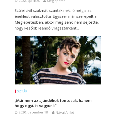
2022. április 6.
Meglepetés
Szülei civil szakmát szántak neki, ő mégis az
éneklést választotta. Egyszer már szerepelt a
Meglepetésben, akkor még senki nem sejtette,
hogy később leendő világsztárként...
SZTÁR
„Már nem az ajándékok fontosak, hanem
hogy együtt vagyunk”
2020. december 18.
Návai Anikó