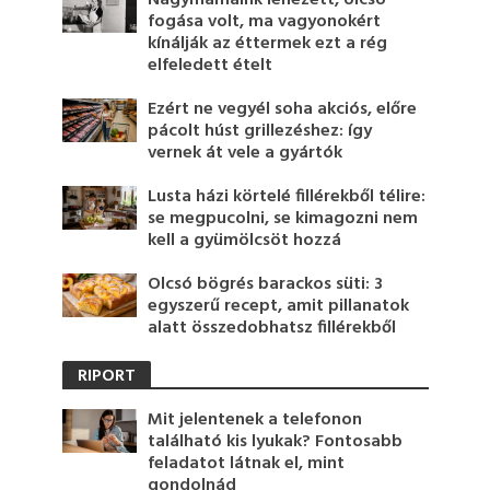
Nagymamáink lenézett, olcsó
fogása volt, ma vagyonokért
kínálják az éttermek ezt a rég
elfeledett ételt
Ezért ne vegyél soha akciós, előre
pácolt húst grillezéshez: így
vernek át vele a gyártók
Lusta házi körtelé fillérekből télire:
se megpucolni, se kimagozni nem
kell a gyümölcsöt hozzá
Olcsó bögrés barackos süti: 3
egyszerű recept, amit pillanatok
alatt összedobhatsz fillérekből
RIPORT
Mit jelentenek a telefonon
található kis lyukak? Fontosabb
feladatot látnak el, mint
gondolnád