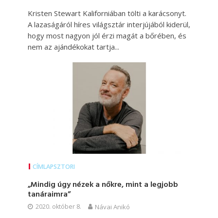
Kristen Stewart Kaliforniában tölti a karácsonyt.
A lazaságáról híres világsztár interjújából kiderül,
hogy most nagyon jól érzi magát a bőrében, és
nem az ajándékokat tartja...
CÍMLAPSZTORI
„Mindig úgy nézek a nőkre, mint a legjobb
tanáraimra”
2020. október 8.
Návai Anikó