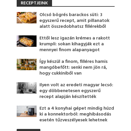
RECEPTJEINK
Olcsó bögrés barackos süti: 3
egyszerű recept, amit pillanatok
alatt összedobhatsz fillérekből
Ettől lesz igazán krémes a rakott
krumpli: sokan kihagyják ezt a
mennyei finom alapanyagot
Így készül a finom, filléres hamis
mangóbefőtt: senki nem jön rá,
hogy cukkiniből van
Ilyen volt az eredeti magyar lecsó:
egy döbbenetesen egyszerű
recept alapján készítették
Ezt a 4 konyhai gépet mindig húzd
ki a konnektorból: meghibásodás
esetén tűzveszélyesek lehetnek