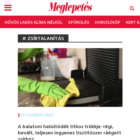
HŰVÖS LAKÁS KLÍMA NÉLKÜL
SPÓROLÁS
HOROSZKÓP
KERT 
# ZSÍRTALANÍTÁS
OTTHON ÉS KERT
A balatoni halsütödék titkos trükkje: régi,
bevált, teljesen ingyenes tisztítószer ráégett
zsírhoz