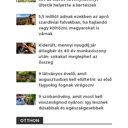
ültetik helyette a kertészek
5,5 milliót adnak ezekben az apró
szardíniai falvakban, ha hajlandó
vagy költözni: magyarokat is
várnak
Kiderült, mennyi nyugdíj jár
átlagbér és 40 év munkaviszony
után: sokakat meglephet az
összeg
9 látványos évelő, amit
augusztusban kell elültetni: az első
fagyokig fognak virágozni
9 szobanövény, amit most kell
visszavágnod nyáron: így lesznek
dúsabbak és egészségesebbek
OTTHON