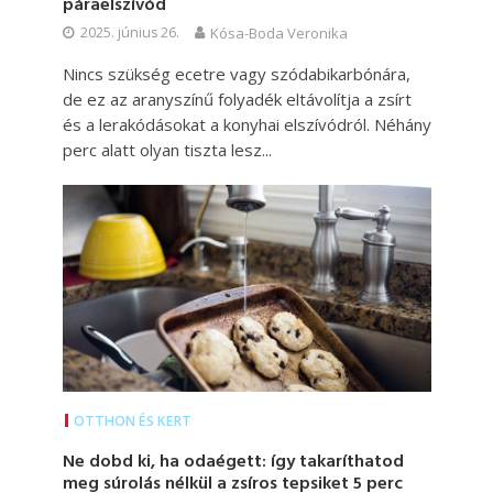
páraelszívód
2025. június 26.
Kósa-Boda Veronika
Nincs szükség ecetre vagy szódabikarbónára,
de ez az aranyszínű folyadék eltávolítja a zsírt
és a lerakódásokat a konyhai elszívódról. Néhány
perc alatt olyan tiszta lesz...
OTTHON ÉS KERT
Ne dobd ki, ha odaégett: így takaríthatod
meg súrolás nélkül a zsíros tepsiket 5 perc