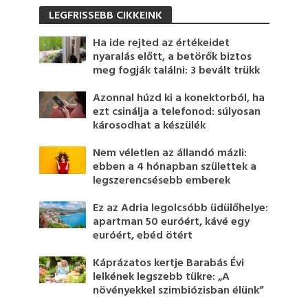
LEGFRISSEBB CIKKEINK
Ha ide rejted az értékeidet
nyaralás előtt, a betörők biztos
meg fogják találni: 3 bevált trükk
Azonnal húzd ki a konektorból, ha
ezt csinálja a telefonod: súlyosan
károsodhat a készülék
Nem véletlen az állandó mázli:
ebben a 4 hónapban születtek a
legszerencsésebb emberek
Ez az Adria legolcsóbb üdülőhelye:
apartman 50 euróért, kávé egy
euróért, ebéd ötért
Káprázatos kertje Barabás Évi
lelkének legszebb tükre: „A
növényekkel szimbiózisban élünk”