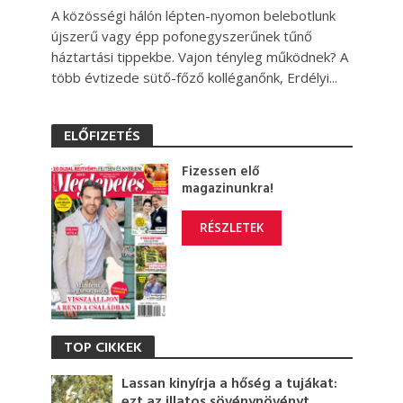
A közösségi hálón lépten-nyomon belebotlunk
újszerű vagy épp pofonegyszerűnek tűnő
háztartási tippekbe. Vajon tényleg működnek? A
több évtizede sütő-főző kolléganőnk, Erdélyi...
ELŐFIZETÉS
Fizessen elő
magazinunkra!
RÉSZLETEK
TOP CIKKEK
Lassan kinyírja a hőség a tujákat:
ezt az illatos sövénynövényt