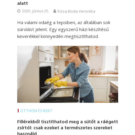
alatt
2025. június 25.
Kósa-Boda Veronika
Ha valami odaég a tepsiben, az általában sok
súrolást jelent. Egy egyszerű házi készítésű
keverékkel könnyedén megtisztíthatod.
OTTHON ÉS KERT
Fillérekből tisztíthatod meg a sütőt a ráégett
zsírtól: csak ezeket a természetes szereket
használd