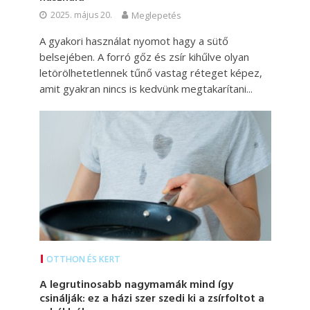
2025. május 20.
Meglepetés
A gyakori használat nyomot hagy a sütő
belsejében. A forró gőz és zsír kihűlve olyan
letörölhetetlennek tűnő vastag réteget képez,
amit gyakran nincs is kedvünk megtakarítani...
OTTHON ÉS KERT
A legrutinosabb nagymamák mind így
csinálják: ez a házi szer szedi ki a zsírfoltot a