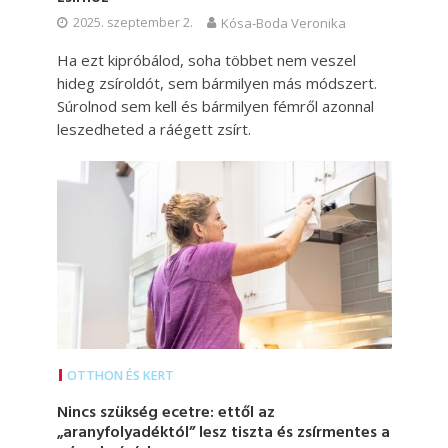
2025. szeptember 2.
Kósa-Boda Veronika
Ha ezt kipróbálod, soha többet nem veszel
hideg zsíroldót, sem bármilyen más módszert.
Súrolnod sem kell és bármilyen fémről azonnal
leszedheted a ráégett zsírt.
OTTHON ÉS KERT
Nincs szükség ecetre: ettől az
„aranyfolyadéktól” lesz tiszta és zsírmentes a