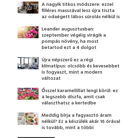
A nagyik titkos módszere: ezzel
filléres masszával lesz újra tiszta
az odaégett lábos súrolás nélkül is
Leander augusztusban:
szeptember végéig virágik a
pompás növény, ha most
betartod ezt a 4 dolgot
Újra népszerű ez a régi
klímatípus: olcsóbb és kevesebbet
is fogyaszt, mint a modern
változat
Ősszel karamellillat lengi körül: ez
a legszebb díszfa, amit csak
választhatsz a kertedbe
Meddig bírja a fagyasztó áram
nélkül? Ez a készülék akár 16 órával
is tovább, mint a többi