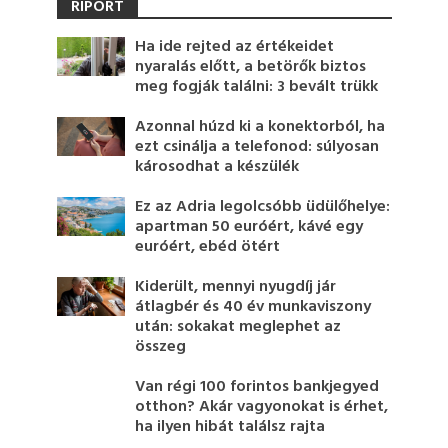
RIPORT
Ha ide rejted az értékeidet
nyaralás előtt, a betörők biztos
meg fogják találni: 3 bevált trükk
Azonnal húzd ki a konektorból, ha
ezt csinálja a telefonod: súlyosan
károsodhat a készülék
Ez az Adria legolcsóbb üdülőhelye:
apartman 50 euróért, kávé egy
euróért, ebéd ötért
Kiderült, mennyi nyugdíj jár
átlagbér és 40 év munkaviszony
után: sokakat meglephet az
összeg
Van régi 100 forintos bankjegyed
otthon? Akár vagyonokat is érhet,
ha ilyen hibát találsz rajta