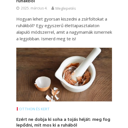
ruhákból
2025. március 4.
Meglepetés
Hogyan lehet gyorsan kiszedni a zsírfoltokat a
ruhákból? Egy egyszerű élettapasztalaton
alapuló módszerrel, amit a nagymamák ismernek
a legjobban. Ismerd meg te is!
OTTHON ÉS KERT
Ezért ne dobja ki soha a tojás héját: meg fog
lepődni, mit mos ki a ruhából