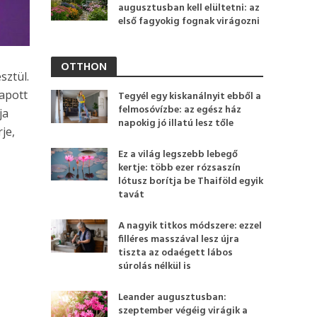
augusztusban kell elültetni: az
első fagyokig fognak virágozni
OTTHON
sztül.
kapott
Tegyél egy kiskanálnyit ebből a
felmosóvízbe: az egész ház
ja
napokig jó illatú lesz tőle
je,
Ez a világ legszebb lebegő
kertje: több ezer rózsaszín
lótusz borítja be Thaiföld egyik
tavát
A nagyik titkos módszere: ezzel
filléres masszával lesz újra
tiszta az odaégett lábos
súrolás nélkül is
Leander augusztusban:
szeptember végéig virágik a