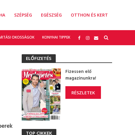
HA
SZÉPSÉG
EGÉSZSÉG
OTTHON ÉS KERT
ARTÁSI OKOSSÁGOK
KONYHAI TIPPEK
ELŐFIZETÉS
Fizessen elő
magazinunkra!
RÉSZLETEK
berek
TOP CIKKEK