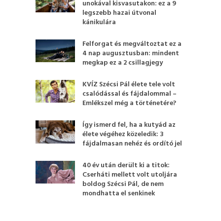
unokával kisvasutakon: ez a 9
legszebb hazai útvonal
kánikulára
Felforgat és megváltoztat ez a
4 nap augusztusban: mindent
megkap ez a 2 csillagjegy
KVÍZ Szécsi Pál élete tele volt
csalódással és fájdalommal –
Emlékszel még a történetére?
Így ismerd fel, ha a kutyád az
élete végéhez közeledik: 3
fájdalmasan nehéz és ordító jel
40 év után derült ki a titok:
Cserháti mellett volt utoljára
boldog Szécsi Pál, de nem
mondhatta el senkinek