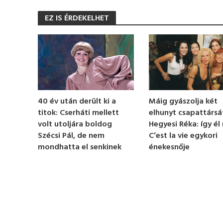
s
e
EZ IS ÉRDEKELHET
c
o
n
d
s
o
f
1
m
i
n
Máig gyászolja két
40 év után derült ki a
u
elhunyt csapattársá
titok: Cserháti mellett
t
e
Hegyesi Réka: így él
volt utoljára boldog
,
C’est la vie egykori
Szécsi Pál, de nem
2
énekesnője
mondhatta el senkinek
5
s
e
c
o
n
d
s
V
o