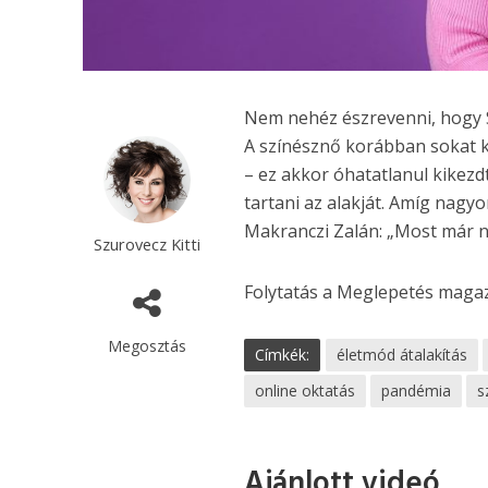
Nem nehéz észrevenni, hogy S
A színésznő korábban sokat kü
– ez akkor óhatatlanul kikezd
tartani az alakját. Amíg nagyo
Makranczi Zalán: „Most már ne
Szurovecz Kitti
Folytatás a Meglepetés maga
Megosztás
Címkék:
életmód átalakítás
online oktatás
pandémia
s
Ajánlott videó