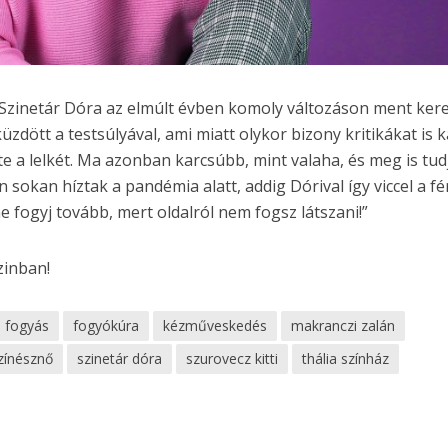
zinetár Dóra az elmúlt évben komoly változáson ment kere
zdött a testsúlyával, ami miatt olykor bizony kritikákat is 
te a lelkét. Ma azonban karcsúbb, mint valaha, és meg is tud
n sokan híztak a pandémia alatt, addig Dórival így viccel a fér
 fogyj tovább, mert oldalról nem fogsz látszani!”
zinban!
fogyás
fogyókúra
kézműveskedés
makranczi zalán
zínésznő
szinetár dóra
szurovecz kitti
thália színház