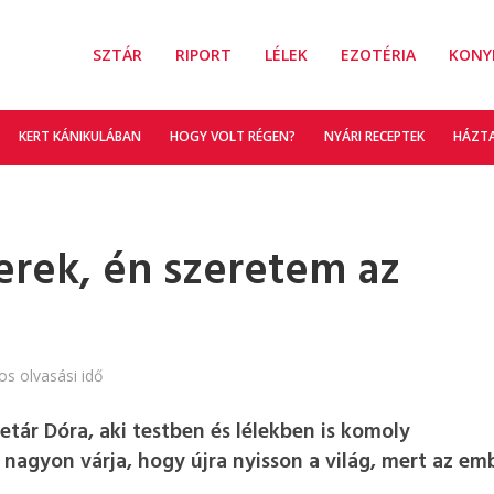
SZTÁR
RIPORT
LÉLEK
EZOTÉRIA
KONY
KERT KÁNIKULÁBAN
HOGY VOLT RÉGEN?
NYÁRI RECEPTEK
HÁZT
rek, én szeretem az
os olvasási idő
etár Dóra, aki testben és lélekben is komoly
nagyon várja, hogy újra nyisson a világ, mert az em
.