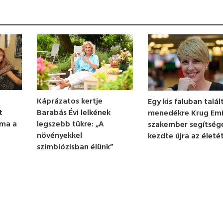
Káprázatos kertje
Egy kis faluban talál
Barabás Évi lelkének
t
menedékre Krug Emíl
legszebb tükre: „A
 ma a
szakember segítség
növényekkel
kezdte újra az életé
szimbiózisban élünk”