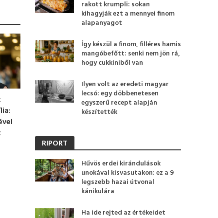
rakott krumpli: sokan
kihagyják ezt a mennyei finom
alapanyagot
Így készül a finom, filléres hamis
mangóbefőtt: senki nem jön rá,
hogy cukkiniből van
Ilyen volt az eredeti magyar
lecsó: egy döbbenetesen
t
egyszerű recept alapján
ia:
készítették
ével
t
RIPORT
Hűvös erdei kirándulások
unokával kisvasutakon: ez a 9
legszebb hazai útvonal
kánikulára
Ha ide rejted az értékeidet