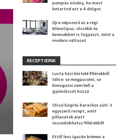
pompás növény, ha most
betartod ezt a 4 dolgot
Újra népszerű ez a régi
klímatípus: olcsóbb és
kevesebbet is fogyaszt, mint a
modern változat
RECEPTJEINK
Lusta házi körtelé fillérekből
télire: se megpucolni, se
kimagozni nem kell a
gyümölcsöt hozzá
Olcsó bögrés barackos süti: 3
egyszerű recept, amit
pillanatok alatt
összedobhatsz fillérekből
Ettől lesz igazán krémes a