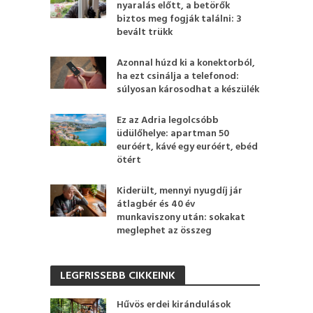
nyaralás előtt, a betörők
biztos meg fogják találni: 3
bevált trükk
Azonnal húzd ki a konektorból,
ha ezt csinálja a telefonod:
súlyosan károsodhat a készülék
Ez az Adria legolcsóbb
üdülőhelye: apartman 50
euróért, kávé egy euróért, ebéd
ötért
Kiderült, mennyi nyugdíj jár
átlagbér és 40 év
munkaviszony után: sokakat
meglephet az összeg
LEGFRISSEBB CIKKEINK
Hűvös erdei kirándulások