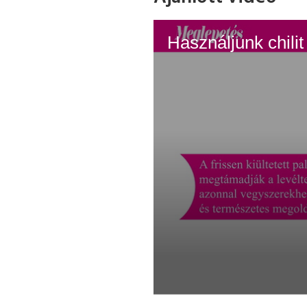
Használjunk chilit
0