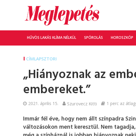
HŰVÖS LAKÁS KLÍMA NÉLKÜL
SPÓROLÁS
HOROSZKÓP
CÍMLAPSZTORI
„Hiányoznak az embe
embereket.”
2021. április 15.
Szurovecz Kitti
1 perc az átlag
Immár fél éve, hogy nem állt színpadra Szin
változásokon ment keresztül. Nem tagadja, 
még a színháznál is jobban hiányoznak neki