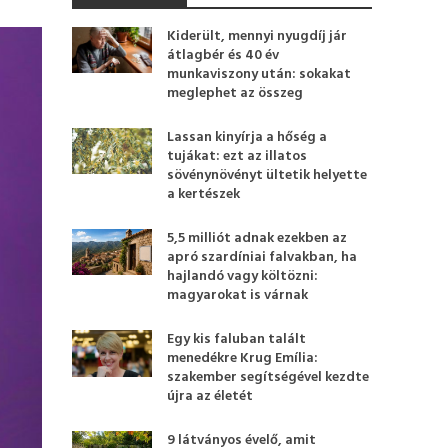
Kiderült, mennyi nyugdíj jár
átlagbér és 40 év
munkaviszony után: sokakat
meglephet az összeg
Lassan kinyírja a hőség a
tujákat: ezt az illatos
sövénynövényt ültetik helyette
a kertészek
5,5 milliót adnak ezekben az
apró szardíniai falvakban, ha
hajlandó vagy költözni:
magyarokat is várnak
Egy kis faluban talált
menedékre Krug Emília:
szakember segítségével kezdte
újra az életét
9 látványos évelő, amit