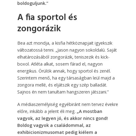
boldoguljunk.”
A fia sportol és
zongorázik
Bea azt mondja, a kisfia hétköznapjait igyekszik
változatossá tenni. „Jason nagyon sokoldalú. Saját
elhatározásából zongorázik, teniszezik és kick-
boxol. Atléta alkat, sosem fárad el, nagyon
energikus. Örülök annak, hogy sportol és zenél.
Szerintem menő, ha egy társaságban leül majd a
zongora mellé, és eljátszik egy szép balladát.
Sajnos én nem tanultam hangszeren játszani.”
A médiaszemélyiség egyébiránt nem tervez évekre
előre, inkább a jelent éli meg.
„A mostban
vagyok, az legyen jó, és akkor nincs gond!
Boldog vagyok a családommal, az
exhibicionizmusomat pedig kiélem a