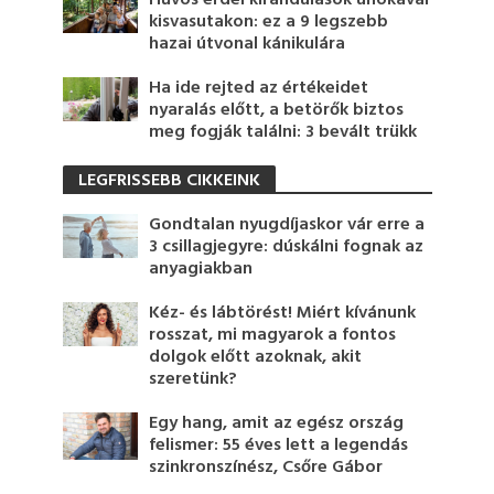
kisvasutakon: ez a 9 legszebb
hazai útvonal kánikulára
Ha ide rejted az értékeidet
nyaralás előtt, a betörők biztos
meg fogják találni: 3 bevált trükk
LEGFRISSEBB CIKKEINK
Gondtalan nyugdíjaskor vár erre a
3 csillagjegyre: dúskálni fognak az
anyagiakban
Kéz- és lábtörést! Miért kívánunk
rosszat, mi magyarok a fontos
dolgok előtt azoknak, akit
szeretünk?
Egy hang, amit az egész ország
felismer: 55 éves lett a legendás
szinkronszínész, Csőre Gábor