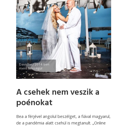
Davidhez 2014 ben
ment feleségül
A csehek nem veszik a
poénokat
Bea a férjével angolul beszélget, a fiával magyarul,
de a pandémia alatt csehül is megtanult. „Online