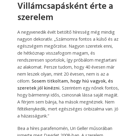
Villámcsapásként érte a
szerelem
A negyvenedik évét betöltő híresség még mindig
nagyon dekoratív. „Számomra fontos a külső és az
egészségem megőrzése. Nagyon szeretek enni,
de hétköznap visszafogom magam, és
rendszeresen sportolok, így próbálom megtartani
az alakomat. Persze tudom, hogy 40 évesen már
nem leszek olyan, mint 20 évesen, nem is az a
célom.
Sosem titkoltam, hogy hiú vagyok, és
szeretek jól kinézni.
Szerintem egy nőnek fontos,
hogy bármennyi idős, csinosnak lássa saját magát.
A férjem sem bánja, ha mások megnéznek. Nem
féltékenykedik, mert egészséges önbizalma van. Jó
a házasságunk.”
Bea a híres parafenomén, Uri Geller műsorában
ismerte meg Davidet 2008-ban. A szerelem