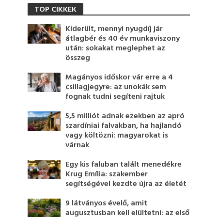
TOP CIKKEK
Kiderült, mennyi nyugdíj jár
átlagbér és 40 év munkaviszony
után: sokakat meglephet az
összeg
Magányos időskor vár erre a 4
csillagjegyre: az unokák sem
fognak tudni segíteni rajtuk
5,5 milliót adnak ezekben az apró
szardíniai falvakban, ha hajlandó
vagy költözni: magyarokat is
várnak
Egy kis faluban talált menedékre
Krug Emília: szakember
segítségével kezdte újra az életét
9 látványos évelő, amit
augusztusban kell elültetni: az első