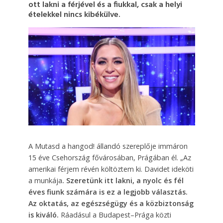
ott lakni a férjével és a fiukkal, csak a helyi
ételekkel nincs kibékülve.
A Mutasd a hangod! állandó szereplője immáron
15 éve Csehország fővárosában, Prágában él. „Az
amerikai férjem révén költöztem ki. Davidet ideköti
a munkája
. Szeretünk itt lakni, a nyolc és fél
éves fiunk számára is ez a legjobb választás.
Az oktatás, az egészségügy és a közbiztonság
is kiváló.
Ráadásul a Budapest–Prága közti