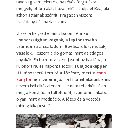
távolság sem jelentős, ha tévés forgatásra
megyek, öt óra alatt hazaérek” – árulja el Bea, aki
itthon sztárnak számít, Prágában viszont
családanya és háziasszony.
„Ezzel a helyzettel nincs bajom.
Amikor
Csehországban vagyok, a legfontosabb
számomra a családom. Bevásárolok, mosok,
vasalok.
Teszem a dolgomat, mint az átlagos
anyukák. Én hozom-viszem Jasont az iskolába, a
külön­óráira, és naponta főzök.
Tulajdonképpen
itt kényszerültem rá a főzésre, mert a
cseh
konyha
nem valami jó.
Ha finomat akarunk enni,
nekem kell elkészítenem. De nem teherként élem
meg a konyhában töltött időt, számomra inkább
olyan, mint a meditáció. A főzés és a vezetés
mindig kikapcsol.”