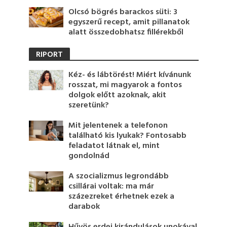
Olcsó bögrés barackos süti: 3
egyszerű recept, amit pillanatok
alatt összedobhatsz fillérekből
RIPORT
Kéz- és lábtörést! Miért kívánunk
rosszat, mi magyarok a fontos
dolgok előtt azoknak, akit
szeretünk?
Mit jelentenek a telefonon
található kis lyukak? Fontosabb
feladatot látnak el, mint
gondolnád
A szocializmus legrondább
csillárai voltak: ma már
százezreket érhetnek ezek a
darabok
Hűvös erdei kirándulások unokával