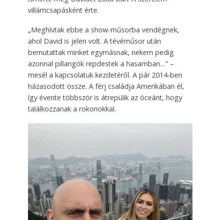
villámcsapásként érte.
„Meghívtak ebbe a show-műsorba vendégnek,
ahol David is jelen volt. A tévéműsor után
bemutattak minket egymásnak, nekem pedig
azonnal pillangók repdestek a hasamban…” –
mesél a kapcsolatuk kezdetéről. A pár 2014-ben
házasodott össze. A férj családja Amerikában él,
így évente többször is átrepülik az óceánt, hogy
találkozzanak a rokonokkal.