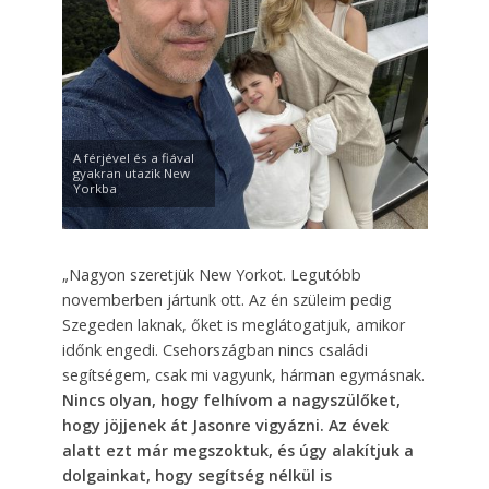
A férjével és a fiával
gyakran utazik New
Yorkba
„Nagyon szeretjük New Yorkot. Legutóbb
novemberben jártunk ott. Az én szüleim pedig
Szegeden laknak, őket is meglátogatjuk, amikor
időnk engedi. Csehországban nincs családi
segítségem, csak mi vagyunk, hárman egymásnak.
Nincs olyan, hogy felhívom a nagyszülőket,
hogy jöjjenek át Jasonre vigyázni. Az évek
alatt ezt már megszoktuk, és úgy alakítjuk a
dolgainkat, hogy segítség nélkül is