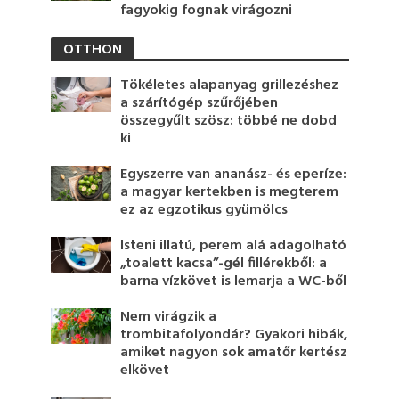
fagyokig fognak virágozni
OTTHON
Tökéletes alapanyag grillezéshez
a szárítógép szűrőjében
összegyűlt szösz: többé ne dobd
ki
Egyszerre van ananász- és eperíze:
a magyar kertekben is megterem
ez az egzotikus gyümölcs
Isteni illatú, perem alá adagolható
„toalett kacsa”-gél fillérekből: a
barna vízkövet is lemarja a WC-ből
Nem virágzik a
trombitafolyondár? Gyakori hibák,
amiket nagyon sok amatőr kertész
elkövet