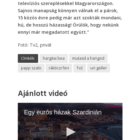
televíziós szereplésekkel Magyarországon.
Sajnos manapság könnyen válnak el a párok,
15 közös évre pedig már azt szokták mondani,
hú, de hosszú házasság! Örülök, hogy nekünk
ennyi már megadatott együtt.”
Fotó: Tv2, privát
Címkék:
hargitai bea
mutasd a hangod
papp szabi
rákóczi feri
Tv2
uri geller
Ajánlott videó
Egy eurós házak Szardinián