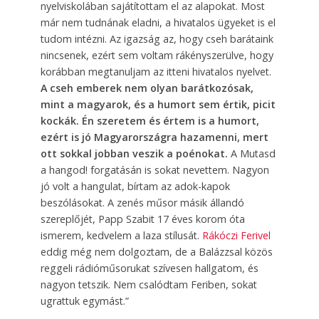
nyelviskolában sajátítottam el az alapokat. Most
már nem tudnának eladni, a hivatalos ügyeket is el
tudom intézni. Az igazság az, hogy cseh barátaink
nincsenek, ezért sem voltam rákényszerülve, hogy
korábban megtanuljam az itteni hivatalos nyelvet.
A cseh emberek nem olyan barátkozósak,
mint a magyarok, és a humort sem értik, picit
kockák. Én szeretem és értem is a humort,
ezért is jó Magyarországra hazamenni, mert
ott sokkal jobban veszik a poénokat.
A Mutasd
a hangod! forgatásán is sokat nevettem. Nagyon
jó volt a hangulat, bírtam az adok-kapok
beszólásokat. A zenés műsor másik állandó
szereplőjét, Papp Szabit 17 éves korom óta
ismerem, kedvelem a laza stílusát.
Rákóczi Ferivel
eddig még nem dolgoztam, de a Balázzsal közös
reggeli rádióműsorukat szívesen hallgatom, és
nagyon tetszik. Nem csalódtam Feriben, sokat
ugrattuk egymást.”