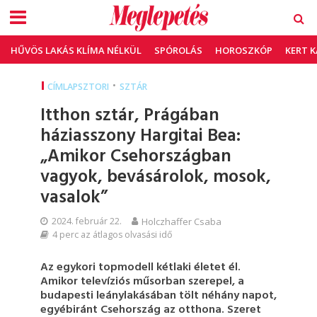
HŰVÖS LAKÁS KLÍMA NÉLKÜL
SPÓROLÁS
HOROSZKÓP
KERT 
•
CÍMLAPSZTORI
SZTÁR
Itthon sztár, Prágában
háziasszony Hargitai Bea:
„Amikor Csehországban
vagyok, bevásárolok, mosok,
vasalok”
2024. február 22.
Holczhaffer Csaba
4 perc az átlagos olvasási idő
Az egykori topmodell kétlaki életet él.
Amikor televíziós műsorban szerepel, a
budapesti leánylakásában tölt néhány napot,
egyébiránt Csehország az otthona. Szeret