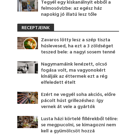
Tegyél egy kiskanálnyit ebből a
felmosóvízbe: az egész ház
napokig jó illatú lesz tőle
RECEPTJEINK
Zavaros lötty lesz a szép tiszta
húslevesed, ha ezt a 3 zöldséget
teszed bele: a nagyi sosem tenné
Nagymamáink lenézett, olcsó
fogása volt, ma vagyonokért
kínálják az éttermek ezt a rég
elfeledett ételt
Ezért ne vegyél soha akciós, előre
pácolt húst grillezéshez: így
vernek át vele a gyártók
Lusta házi körtelé fillérekből télire:
se megpucolni, se kimagozni nem
kell a gyümölcsöt hozzá