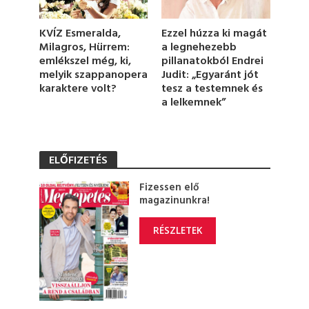
n
d
s
KVÍZ Esmeralda,
Ezzel húzza ki magát
Milagros, Hürrem:
a legnehezebb
emlékszel még, ki,
pillanatokból Endrei
melyik szappanopera
Judit: „Egyaránt jót
karaktere volt?
tesz a testemnek és
a lelkemnek”
ELŐFIZETÉS
Fizessen elő
magazinunkra!
RÉSZLETEK