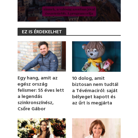
0
s
EZ IS ÉRDEKELHET
e
c
o
n
d
s
o
f
1
Egy hang, amit az
10 dolog, amit
m
i
egész ország
biztosan nem tudtál
n
felismer: 55 éves lett
a Tévémaciról: saját
u
a legendás
bélyeget kapott és
t
szinkronszínész,
az űrt is megjárta
e
,
Csőre Gábor
1
9
s
e
c
o