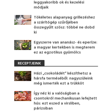
leggyakoribb ok és kezelési
módjaik
Tökéletes alapanyag grillezéshez
a szárítógép szűrőjében
összegyűlt szösz: többé ne dobd
ki
Egyszerre van ananász- és eperíze:
a magyar kertekben is megterem
ez az egzotikus gyümölcs
RECEPTJEINK
Házi „csokoládét” készíthetsz a
hársfa terméséből: nagyszüleink
még ismerték ezt a trükköt
Így néz ki a valóságban a
csontokról mechanikusan lefejtett
hús: ezt eszed a virsliben,
párizsiban