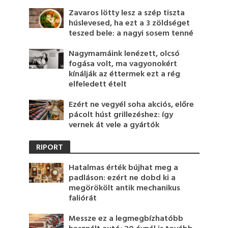
Zavaros lötty lesz a szép tiszta
húslevesed, ha ezt a 3 zöldséget
teszed bele: a nagyi sosem tenné
Nagymamáink lenézett, olcsó
fogása volt, ma vagyonokért
kínálják az éttermek ezt a rég
elfeledett ételt
Ezért ne vegyél soha akciós, előre
pácolt húst grillezéshez: így
vernek át vele a gyártók
RIPORT
Hatalmas érték bújhat meg a
padláson: ezért ne dobd ki a
megörökölt antik mechanikus
faliórát
Messze ez a legmegbízhatóbb