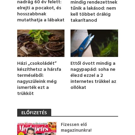
nadrág 60 év felett:
mindig rendezettnek
s
elrejti a pocakot, és
tűnik a lakásod: nem
e
c
hosszabbnak
kell többet órákig
o
mutathatja a lábakat
takarítanod
n
d
s
Házi „csokoládét”
Ettől óvott mindig a
készíthetsz a hársfa
nagypapád: soha ne
terméséből:
élezd ezzel a 2
nagyszüleink még
internetes trükkel az
ismerték ezt a
ollókat
trükköt
ELŐFIZETÉS
Fizessen elő
magazinunkra!