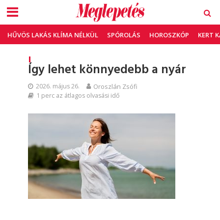
HŰVÖS LAKÁS KLÍMA NÉLKÜL
SPÓROLÁS
HOROSZKÓP
KERT 
Így lehet könnyedebb a nyár
2026. május 26.
Oroszlán Zsófi
1 perc az átlagos olvasási idő