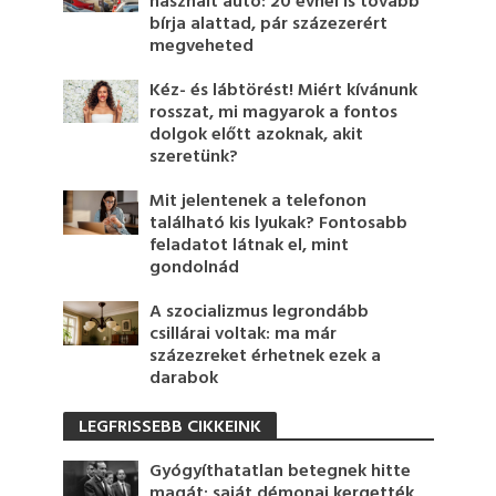
használt autó: 20 évnél is tovább
bírja alattad, pár százezerért
megveheted
Kéz- és lábtörést! Miért kívánunk
rosszat, mi magyarok a fontos
dolgok előtt azoknak, akit
szeretünk?
Mit jelentenek a telefonon
található kis lyukak? Fontosabb
feladatot látnak el, mint
gondolnád
A szocializmus legrondább
csillárai voltak: ma már
százezreket érhetnek ezek a
darabok
LEGFRISSEBB CIKKEINK
Gyógyíthatatlan betegnek hitte
magát: saját démonai kergették