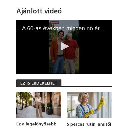
Ajánlott videó
A 60-as években minden nő értük rajongott
0
s
EZ IS ÉRDEKELHET
e
c
o
n
d
s
o
f
1
Ez a legelőnyösebb
5 perces rutin, amitől
9