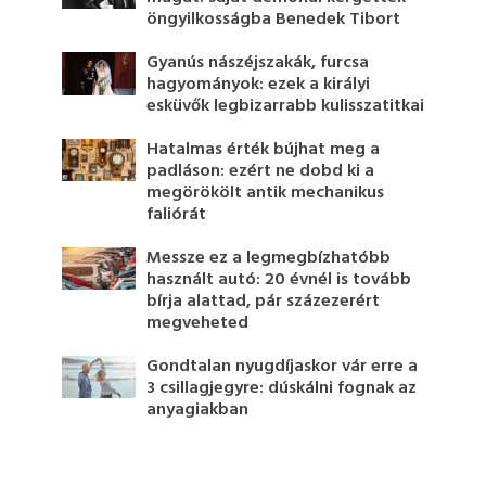
öngyilkosságba Benedek Tibort
Gyanús nászéjszakák, furcsa
hagyományok: ezek a királyi
esküvők legbizarrabb kulisszatitkai
Hatalmas érték bújhat meg a
padláson: ezért ne dobd ki a
megörökölt antik mechanikus
faliórát
Messze ez a legmegbízhatóbb
használt autó: 20 évnél is tovább
bírja alattad, pár százezerért
megveheted
Gondtalan nyugdíjaskor vár erre a
3 csillagjegyre: dúskálni fognak az
anyagiakban