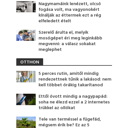
Nagymamáink lenézett, olcsó
fogása volt, ma vagyonokért
kínálják az éttermek ezt a rég
elfeledett ételt
Szerelő árulta el, melyik
mosógépet éri meg leginkább
megvenni: a válasz sokakat
meglephet
OTTHON
5 perces rutin, amitől mindig
rendezettnek tűnik a lakásod: nem
kell többet órákig takarítanod
Ettől óvott mindig a nagypapád:
soha ne élezd ezzel a 2 internetes
trükkel az ollókat
Tele van terméssel a fügefád,
mégsem érik be? Ez az 5