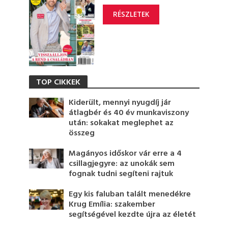
RÉSZLETEK
TOP CIKKEK
Kiderült, mennyi nyugdíj jár
átlagbér és 40 év munkaviszony
után: sokakat meglephet az
összeg
Magányos időskor vár erre a 4
csillagjegyre: az unokák sem
fognak tudni segíteni rajtuk
Egy kis faluban talált menedékre
Krug Emília: szakember
segítségével kezdte újra az életét