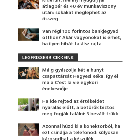
Kiderült, mennyi nyugdíj jár
átlagbér és 40 év munkaviszony
után: sokakat meglephet az
összeg
Van régi 100 forintos bankjegyed
otthon? Akár vagyonokat is érhet,
ha ilyen hibát találsz rajta
LEGFRISSEBB CIKKEINK
Máig gyászolja két elhunyt
csapattársát Hegyesi Réka: így él
ma a C’est la vie egykori
énekesnője
Ha ide rejted az értékeidet
nyaralás előtt, a betörők biztos
meg fogják találni: 3 bevált trükk
Azonnal húzd ki a konektorból, ha
ezt csinálja a telefonod: súlyosan
károsodhat a készülék