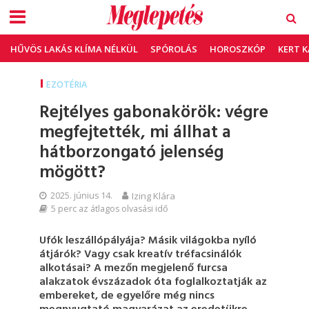
HŰVÖS LAKÁS KLÍMA NÉLKÜL
SPÓROLÁS
HOROSZKÓP
KERT 
EZOTÉRIA
Rejtélyes gabonakörök: végre
megfejtették, mi állhat a
hátborzongató jelenség
mögött?
2025. június 14.
Izing Klára
5 perc az átlagos olvasási idő
Ufók leszállópályája? Másik világokba nyíló
átjárók? Vagy csak kreatív tréfacsinálók
alkotásai? A mezőn megjelenő furcsa
alakzatok évszázadok óta foglalkoztatják az
embereket, de egyelőre még nincs