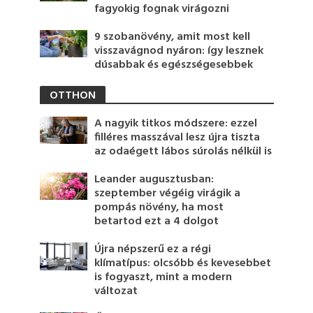
fagyokig fognak virágozni
9 szobanövény, amit most kell
visszavágnod nyáron: így lesznek
dúsabbak és egészségesebbek
OTTHON
A nagyik titkos módszere: ezzel
filléres masszával lesz újra tiszta
az odaégett lábos súrolás nélkül is
Leander augusztusban:
szeptember végéig virágik a
pompás növény, ha most
betartod ezt a 4 dolgot
Újra népszerű ez a régi
klímatípus: olcsóbb és kevesebbet
is fogyaszt, mint a modern
változat