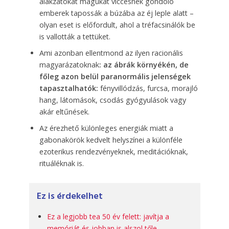
alakzatokat magukat viccesnek gondoló
emberek tapossák a búzába az éj leple alatt –
olyan eset is előfordult, ahol a tréfacsinálók be
is vallották a tettüket.
Ami azonban ellentmond az ilyen racionális
magyarázatoknak
: az ábrák környékén, de
főleg azon belül paranormális jelenségek
tapasztalhatók:
fényvillódzás, furcsa, morajló
hang, látomások, csodás gyógyulások vagy
akár eltűnések.
Az érezhető különleges energiák miatt a
gabonakörök kedvelt helyszínei a különféle
ezoterikus rendezvényeknek, meditációknak,
rituáléknak is.
Ez is érdekelhet
Ez a legjobb tea 50 év felett: javítja a
memóriát és jobban is alszol tőle