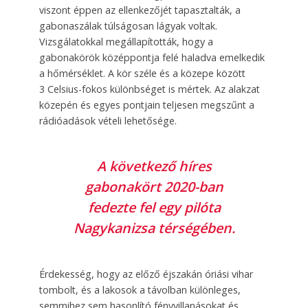
viszont éppen az ellenkezőjét tapasztalták, a
gabonaszálak túlságosan lágyak voltak.
Vizsgálatokkal megállapították, hogy a
gabonakörök középpontja felé haladva emelkedik
a hőmérséklet. A kör széle és a közepe között
3 Celsius-fokos különbséget is mértek. Az alakzat
közepén és egyes pontjain teljesen megszűnt a
rádióadások vételi lehetősége.
A következő híres
gabonakört 2020-ban
fedezte fel egy pilóta
Nagykanizsa térségében.
Érdekesség, hogy az előző éjszakán óriási vihar
tombolt, és a lakosok a távolban különleges,
semmihez sem hasonlító fényvillanásokat és