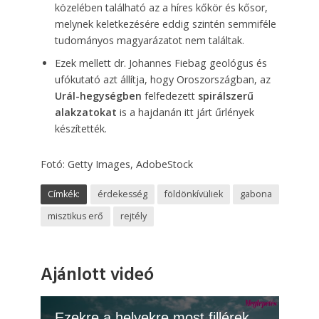
közelében található az a híres kőkör és kősor,
melynek keletkezésére eddig szintén semmiféle
tudományos magyarázatot nem találtak.
Ezek mellett dr. Johannes Fiebag geológus és
ufókutató azt állítja, hogy Oroszországban, az
Urál-hegységben
felfedezett
spirálszerű
alakzatokat
is a hajdanán itt járt űrlények
készítették.
Fotó: Getty Images, AdobeStock
Címkék:
érdekesség
földönkívüliek
gabona
misztikus erő
rejtély
Ajánlott videó
Ezekre a helyekre most fillérekből is eljuthatsz