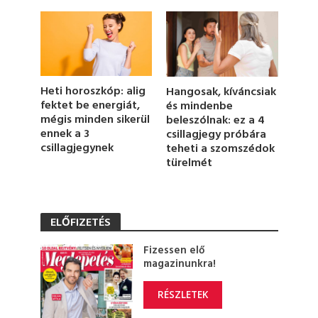
2
4
s
e
c
o
n
d
Heti horoszkóp: alig
Hangosak, kíváncsiak
s
fektet be energiát,
és mindenbe
mégis minden sikerül
beleszólnak: ez a 4
ennek a 3
csillagjegy próbára
csillagjegynek
teheti a szomszédok
türelmét
ELŐFIZETÉS
Fizessen elő
magazinunkra!
RÉSZLETEK