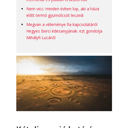
Nem vicc: minden évben lop, aki a háza
előtt termő gyümölcsöt leszedi
Megvan a véleménye fia kapcsolatáról
Hegyes Berci édesanyjának: ezt gondolja
Mihályfi Lucáról