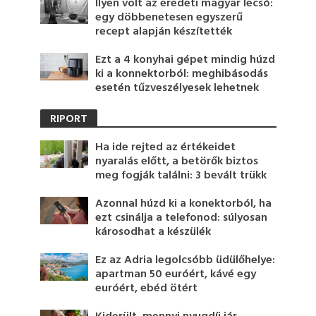
Ilyen volt az eredeti magyar lecsó:
egy döbbenetesen egyszerű
recept alapján készítették
Ezt a 4 konyhai gépet mindig húzd
ki a konnektorból: meghibásodás
esetén tűzveszélyesek lehetnek
RIPORT
Ha ide rejted az értékeidet
nyaralás előtt, a betörők biztos
meg fogják találni: 3 bevált trükk
Azonnal húzd ki a konektorból, ha
ezt csinálja a telefonod: súlyosan
károsodhat a készülék
Ez az Adria legolcsóbb üdülőhelye:
apartman 50 euróért, kávé egy
euróért, ebéd ötért