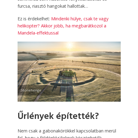
furcsa, riasztó hangokat hallottak…
Ez is érdekelhet:
Mindenki hülye, csak te vagy
helikopter? Akkor jobb, ha megbarátkozol a
Mandela-effektussal
Stonehenge
Űrlények építették?
Nem csak a gabonakörökkel kapcsolatban merül
fel, hogy a földönkívülieknek köszönhetők –