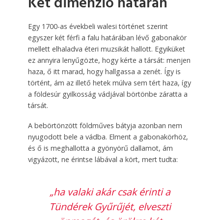
Két dimenzió határán
Egy 1700-as évekbeli walesi történet szerint
egyszer két férfi a falu határában lévő gabonakör
mellett elhaladva éteri muzsikát hallott. Egyiküket
ez annyira lenyűgözte, hogy kérte a társát: menjen
haza, ő itt marad, hogy hallgassa a zenét. Így is
történt, ám az illető hetek múlva sem tért haza, így
a földesúr gyilkosság vádjával börtönbe záratta a
társát.
A bebörtönzött földműves bátyja azonban nem
nyugodott bele a vádba. Elment a gabonakörhöz,
és ő is meghallotta a gyönyörű dallamot, ám
vigyázott, ne érintse lábával a kört, mert tudta:
„ha valaki akár csak érinti a
Tündérek Gyűrűjét, elveszti