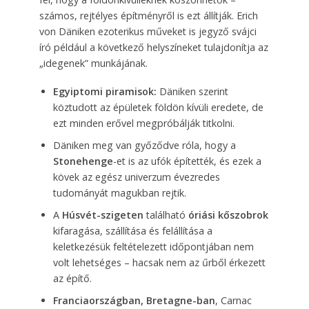
számos, rejtélyes építményről is ezt állítják. Erich
von Däniken ezoterikus műveket is jegyző svájci
író például a következő helyszíneket tulajdonítja az
„idegenek” munkájának.
Egyiptomi piramisok:
Däniken szerint
köztudott az épületek földön kívüli eredete, de
ezt minden erővel megpróbálják titkolni.
Däniken meg van győződve róla, hogy a
Stonehenge
-et is az ufók építették, és ezek a
kövek az egész univerzum évezredes
tudományát magukban rejtik.
A
Húsvét-szigeten
található
óriási kőszobrok
kifaragása, szállítása és felállítása a
keletkezésük feltételezett időpontjában nem
volt lehetséges – hacsak nem az űrből érkezett
az építő.
Franciaországban, Bretagne-ban
, Carnac