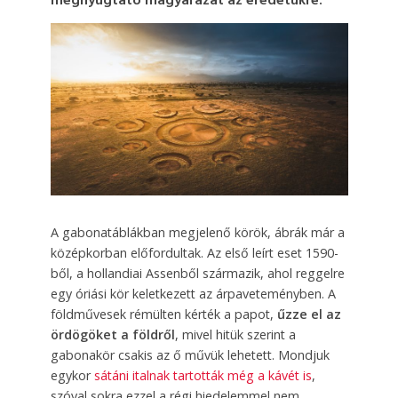
megnyugtató magyarázat az eredetükre.
A gabonatáblákban megjelenő körök, ábrák már a
középkorban előfordultak. Az első leírt eset 1590-
ből, a hollandiai Assenből származik, ahol reggelre
egy óriási kör keletkezett az árpaveteményben. A
földművesek rémülten kérték a papot,
űzze el az
ördögöket a földről
, mivel hitük szerint a
gabonakör csakis az ő művük lehetett. Mondjuk
egykor
sátáni italnak tartották még a kávét is
,
szóval sokra ezzel a régi hiedelemmel nem