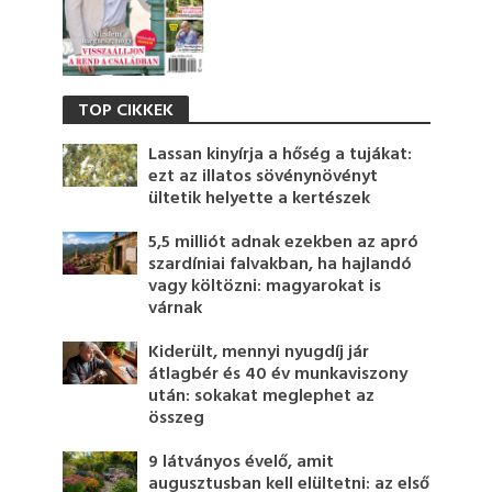
TOP CIKKEK
Lassan kinyírja a hőség a tujákat:
ezt az illatos sövénynövényt
ültetik helyette a kertészek
5,5 milliót adnak ezekben az apró
szardíniai falvakban, ha hajlandó
vagy költözni: magyarokat is
várnak
Kiderült, mennyi nyugdíj jár
átlagbér és 40 év munkaviszony
után: sokakat meglephet az
összeg
9 látványos évelő, amit
augusztusban kell elültetni: az első