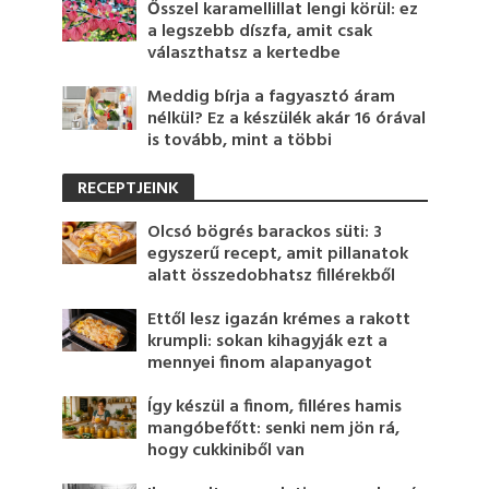
Ősszel karamellillat lengi körül: ez
a legszebb díszfa, amit csak
választhatsz a kertedbe
Meddig bírja a fagyasztó áram
nélkül? Ez a készülék akár 16 órával
is tovább, mint a többi
RECEPTJEINK
Olcsó bögrés barackos süti: 3
egyszerű recept, amit pillanatok
alatt összedobhatsz fillérekből
Ettől lesz igazán krémes a rakott
krumpli: sokan kihagyják ezt a
mennyei finom alapanyagot
Így készül a finom, filléres hamis
mangóbefőtt: senki nem jön rá,
hogy cukkiniből van