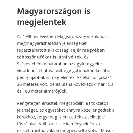
Magyarországon is
megjelentek
Az 1990-es években Magyarországon különös,
megmagyarázhatatlan jelenségeket
tapasztalhatott a lakosság.
Fejér megyében
többször ufókat is látni véltek,
és
Székesfehérvár határában az egyik reggelre
virradóan láthatóvá vált egy gabonakör, később
pedig újabbak is megjelentek. Az első kör „csak”
36 méteres volt, de az utána következők már 150
és 180 méter átmérőjűek.
Rengetegen érkeztek megcsodálni a titokzatos
jelenséget, és egyeseket annyira közel engedtek a
körökhöz, hogy meg is érintették az „elhajolt”
fűszálakat. Volt, aki kissé keménynek érezte
ezeket, mintha valami megperzselte volna. Mások