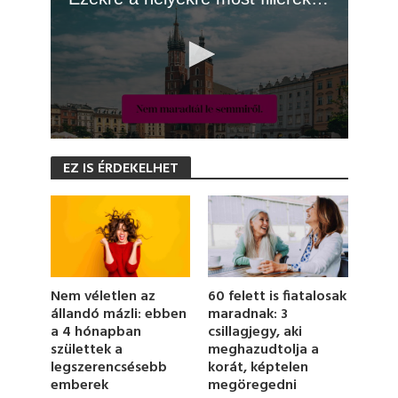
0
s
EZ IS ÉRDEKELHET
e
c
o
n
d
s
o
f
1
Nem véletlen az
60 felett is fiatalosak
m
állandó mázli: ebben
maradnak: 3
i
a 4 hónapban
csillagjegy, aki
n
u
születtek a
meghazudtolja a
t
legszerencsésebb
korát, képtelen
e
emberek
megöregedni
,