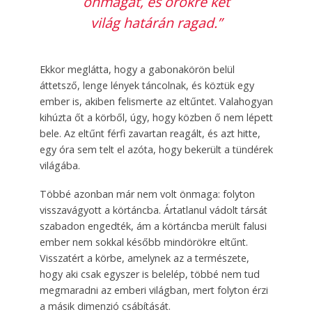
önmagát, és örökre két
világ határán ragad.”
Ekkor meglátta, hogy a gabonakörön belül
áttetsző, lenge lények táncolnak, és köztük egy
ember is, akiben felismerte az eltűntet. Valahogyan
kihúzta őt a körből, úgy, hogy közben ő nem lépett
bele. Az eltűnt férfi zavartan reagált, és azt hitte,
egy óra sem telt el azóta, hogy bekerült a tündérek
világába.
Többé azonban már nem volt önmaga: folyton
visszavágyott a körtáncba. Ártatlanul vádolt társát
szabadon engedték, ám a körtáncba merült falusi
ember nem sokkal később mindörökre eltűnt.
Visszatért a körbe, amelynek az a természete,
hogy aki csak egyszer is belelép, többé nem tud
megmaradni az emberi világban, mert folyton érzi
a másik dimenzió csábítását.