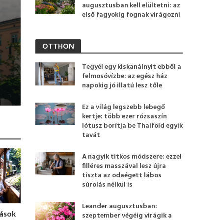
augusztusban kell elültetni: az
első fagyokig fognak virágozni
OTTHON
Tegyél egy kiskanálnyit ebből a
felmosóvízbe: az egész ház
napokig jó illatú lesz tőle
Ez a világ legszebb lebegő
kertje: több ezer rózsaszín
lótusz borítja be Thaiföld egyik
tavát
A nagyik titkos módszere: ezzel
filléres masszával lesz újra
tiszta az odaégett lábos
súrolás nélkül is
Leander augusztusban:
lások
szeptember végéig virágik a