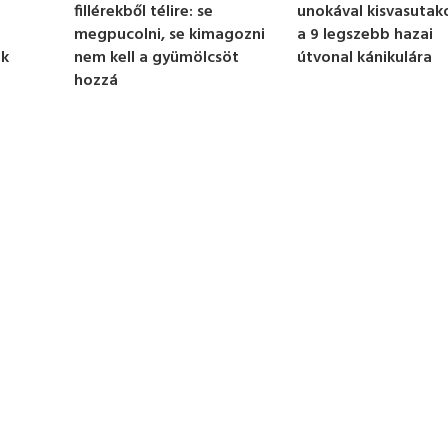
unokával kisvasutak
fillérekből télire: se
a 9 legszebb hazai
megpucolni, se kimagozni
útvonal kánikulára
ek
nem kell a gyümölcsöt
hozzá