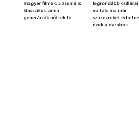
legrondább csillárai
magyar filmek: 5 zseniális
t
e
voltak: ma már
klasszikus, amin
,
százezreket érhetn
generációk nőttek fel
2
ezek a darabok
4
s
e
c
o
n
d
s
V
o
l
u
m
e
0
%