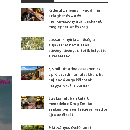
Kiderült, mennyi nyugdíj jár
átlagbér és 40 év
munkaviszony után: sokakat
meglephet az összeg
Lassan kinyírja a hőség a
tujákat: ezt az illatos
sövénynövényt ültetik helyette
a kertészek
5,5 milliót adnak ezekben az
apró szardíniai falvakban, ha
hajlandó vagy költözni:
magyarokat is várnak
Egy kis faluban talált
menedékre Krug Emília:
szakember segítségével kezdte
újra az életét
9 látványos évelő, amit