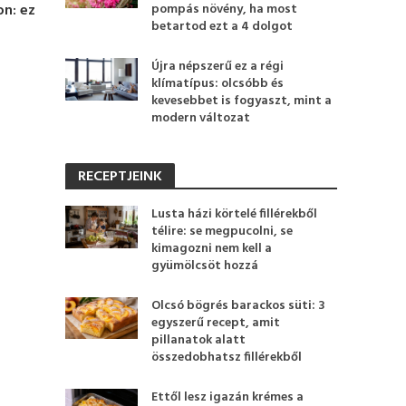
on: ez
pompás növény, ha most
betartod ezt a 4 dolgot
Újra népszerű ez a régi
klímatípus: olcsóbb és
kevesebbet is fogyaszt, mint a
modern változat
RECEPTJEINK
Lusta házi körtelé fillérekből
télire: se megpucolni, se
kimagozni nem kell a
gyümölcsöt hozzá
Olcsó bögrés barackos süti: 3
egyszerű recept, amit
pillanatok alatt
összedobhatsz fillérekből
Ettől lesz igazán krémes a