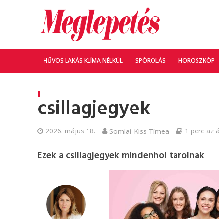
HŰVÖS LAKÁS KLÍMA NÉLKÜL
SPÓROLÁS
HOROSZKÓP
csillagjegyek
2026. május 18.
Somlai-Kiss Tímea
1 perc az á
Ezek a csillagjegyek mindenhol tarolnak