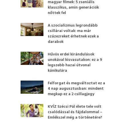
magyar filmek: 5 zseniális
klasszikus, amin generációk
nőttek fel
A szocializmus legrondább
csillárai voltak: ma már
százezreket érhetnek ezek a
darabok
Hűvös erdei kirándulások
unokával kisvasutakon: ez a 9
legszebb hazai útvonal
kánikulára
Felforgat és megváltoztat ez a
4 nap augusztusban: mindent
megkap ez a 2 csillagjegy
KVÍZ Szécsi Pál élete tele volt
csalódással és fájdalommal –
Emlékszel még a történetére?