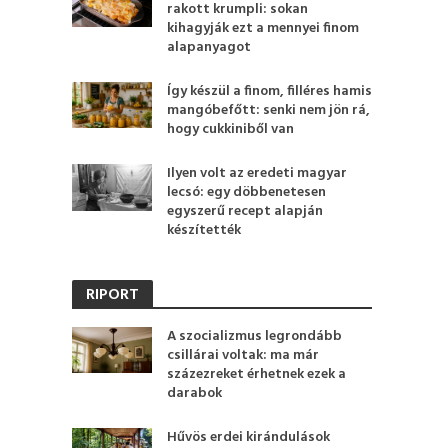
rakott krumpli: sokan
kihagyják ezt a mennyei finom
alapanyagot
Így készül a finom, filléres hamis
mangóbefőtt: senki nem jön rá,
hogy cukkiniből van
Ilyen volt az eredeti magyar
lecsó: egy döbbenetesen
egyszerű recept alapján
készítették
RIPORT
A szocializmus legrondább
csillárai voltak: ma már
százezreket érhetnek ezek a
darabok
Hűvös erdei kirándulások