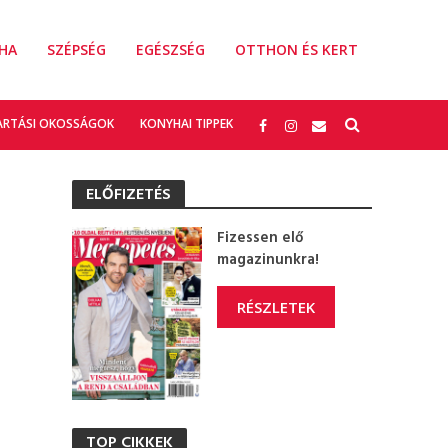
HA
SZÉPSÉG
EGÉSZSÉG
OTTHON ÉS KERT
ARTÁSI OKOSSÁGOK
KONYHAI TIPPEK
ELŐFIZETÉS
Fizessen elő
magazinunkra!
RÉSZLETEK
TOP CIKKEK