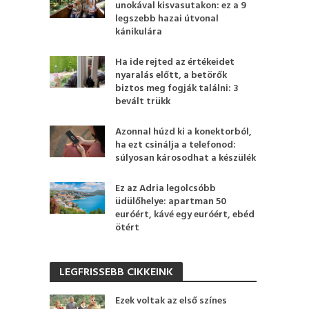
unokával kisvasutakon: ez a 9
legszebb hazai útvonal
kánikulára
Ha ide rejted az értékeidet
nyaralás előtt, a betörők
biztos meg fogják találni: 3
bevált trükk
Azonnal húzd ki a konektorból,
ha ezt csinálja a telefonod:
súlyosan károsodhat a készülék
Ez az Adria legolcsóbb
üdülőhelye: apartman 50
euróért, kávé egy euróért, ebéd
ötért
LEGFRISSEBB CIKKEINK
Ezek voltak az első színes