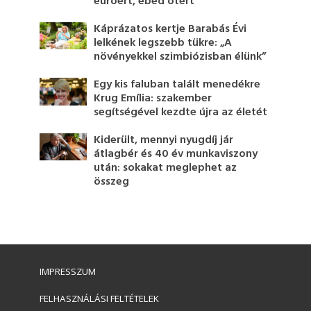
euróért, ebéd ötért
Káprázatos kertje Barabás Évi
lelkének legszebb tükre: „A
növényekkel szimbiózisban élünk”
Egy kis faluban talált menedékre
Krug Emília: szakember
segítségével kezdte újra az életét
Kiderült, mennyi nyugdíj jár
átlagbér és 40 év munkaviszony
után: sokakat meglephet az
összeg
IMPRESSZUM
FELHASZNÁLÁSI FELTÉTELEK