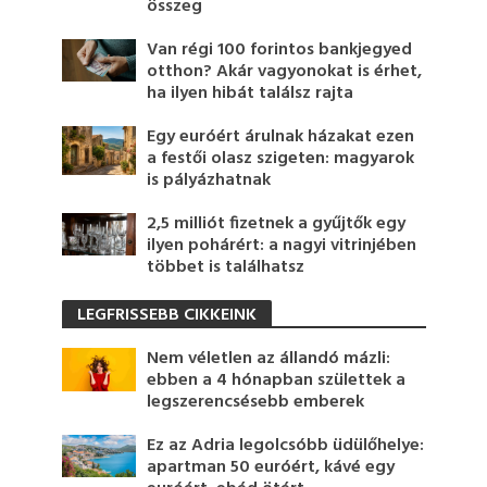
összeg
Van régi 100 forintos bankjegyed
otthon? Akár vagyonokat is érhet,
ha ilyen hibát találsz rajta
Egy euróért árulnak házakat ezen
a festői olasz szigeten: magyarok
is pályázhatnak
2,5 milliót fizetnek a gyűjtők egy
ilyen pohárért: a nagyi vitrinjében
többet is találhatsz
LEGFRISSEBB CIKKEINK
Nem véletlen az állandó mázli:
ebben a 4 hónapban születtek a
legszerencsésebb emberek
Ez az Adria legolcsóbb üdülőhelye:
apartman 50 euróért, kávé egy