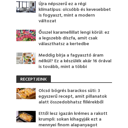
Újra népszerű ez a régi
klímatípus: olcsóbb és kevesebbet
is fogyaszt, mint a modern
változat
Ősszel karamellillat lengi körül: ez
a legszebb díszfa, amit csak
választhatsz a kertedbe
Meddig bírja a fagyasztó áram
nélkül? Ez a készülék akár 16 órával
is tovább, mint a többi
RECEPTJEINK
Olcsó bögrés barackos süti: 3
egyszerű recept, amit pillanatok
alatt összedobhatsz fillérekből
Ettől lesz igazán krémes a rakott
krumpli: sokan kihagyják ezt a
mennyei finom alapanyagot