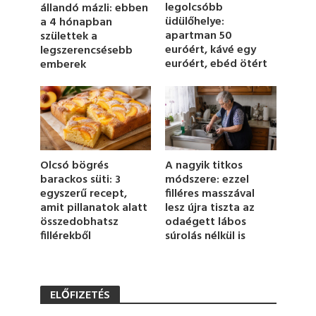
legolcsóbb
állandó mázli: ebben
i
üdülőhelye:
a 4 hónapban
n
u
apartman 50
születtek a
t
euróért, kávé egy
legszerencsésebb
e
euróért, ebéd ötért
emberek
,
1
9
s
e
c
o
n
d
Olcsó bögrés
A nagyik titkos
s
barackos süti: 3
módszere: ezzel
egyszerű recept,
filléres masszával
amit pillanatok alatt
lesz újra tiszta az
összedobhatsz
odaégett lábos
fillérekből
súrolás nélkül is
ELŐFIZETÉS