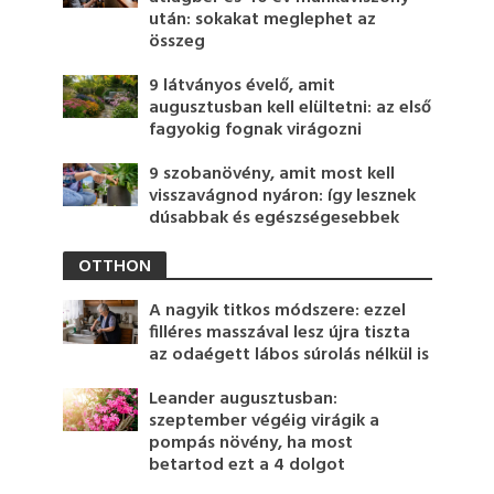
után: sokakat meglephet az
összeg
9 látványos évelő, amit
augusztusban kell elültetni: az első
fagyokig fognak virágozni
9 szobanövény, amit most kell
visszavágnod nyáron: így lesznek
dúsabbak és egészségesebbek
OTTHON
A nagyik titkos módszere: ezzel
filléres masszával lesz újra tiszta
az odaégett lábos súrolás nélkül is
Leander augusztusban:
szeptember végéig virágik a
pompás növény, ha most
betartod ezt a 4 dolgot