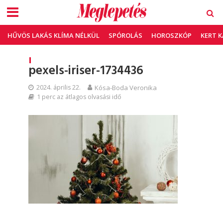
HŰVÖS LAKÁS KLÍMA NÉLKÜL
SPÓROLÁS
HOROSZKÓP
KERT 
pexels-iriser-1734436
2024. április 22.
Kósa-Boda Veronika
1 perc az átlagos olvasási idő