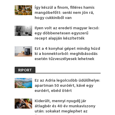
Így készül a finom, filléres hamis
mangóbefőtt: senki nem jön rá,
hogy cukkiniből van
Ilyen volt az eredeti magyar lecsó:
egy döbbenetesen egyszerű
recept alapján készítették
Ezt a 4 konyhai gépet mindig húzd
ki a konnektorból: meghibásodás
esetén tűzveszélyesek lehetnek
RIPORT
Ez az Adria legolcsóbb üdülőhelye:
apartman 50 euróért, kávé egy
euróért, ebéd ötért
Kiderült, mennyi nyugdíj jár
átlagbér és 40 év munkaviszony
után: sokakat meglephet az