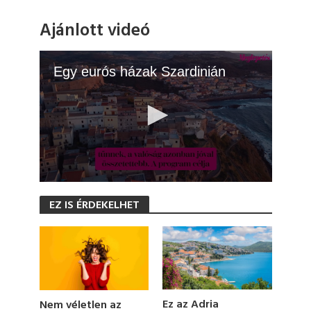
Ajánlott videó
Egy eurós házak Szardinián
0
s
EZ IS ÉRDEKELHET
e
c
o
n
d
s
o
f
1
Ez az Adria
Nem véletlen az
m