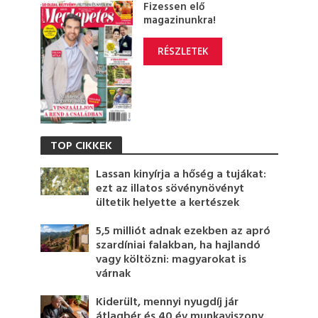
Fizessen elő
magazinunkra!
RÉSZLETEK
TOP CIKKEK
Lassan kinyírja a hőség a tujákat:
ezt az illatos sövénynövényt
ültetik helyette a kertészek
5,5 milliót adnak ezekben az apró
szardíniai falakban, ha hajlandó
vagy költözni: magyarokat is
várnak
Kiderült, mennyi nyugdíj jár
átlagbér és 40 év munkaviszony