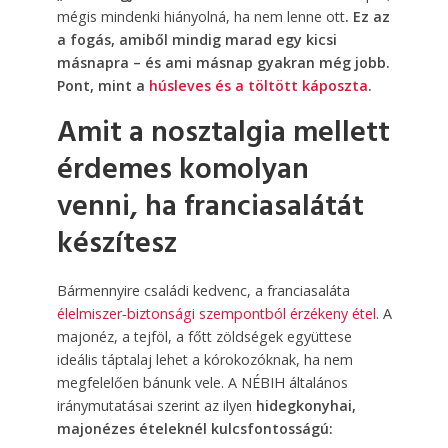
mégis mindenki hiányolná, ha nem lenne ott
. Ez az
a fogás, amiből mindig marad egy kicsi
másnapra – és ami másnap gyakran még jobb.
Pont, mint a
húsleves és a töltött káposzta
.
Amit a nosztalgia mellett
érdemes komolyan
venni, ha franciasalátát
készítesz
Bármennyire családi kedvenc, a franciasaláta
élelmiszer‑biztonsági szempontból érzékeny étel
. A
majonéz, a tejföl, a főtt zöldségek együttese
ideális táptalaj lehet a kórokozóknak, ha nem
megfelelően bánunk vele. A NÉBIH általános
iránymutatásai szerint az ilyen
hidegkonyhai,
majonézes ételeknél kulcsfontosságú: