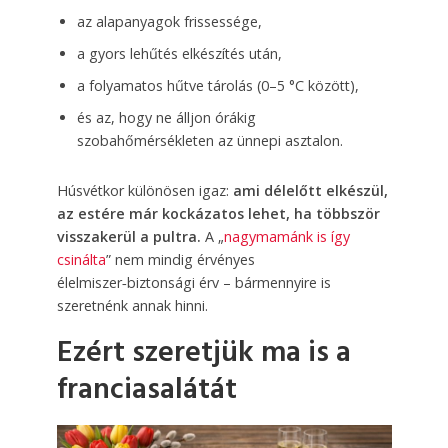
az alapanyagok frissessége,
a gyors lehűtés elkészítés után,
a folyamatos hűtve tárolás (0–5 °C között),
és az, hogy ne álljon órákig
szobahőmérsékleten az ünnepi asztalon.
Húsvétkor különösen igaz:
ami délelőtt elkészül,
az estére már kockázatos lehet, ha többször
visszakerül a pultra.
A „
nagymamánk is így
csinálta
” nem mindig érvényes
élelmiszer‑biztonsági érv – bármennyire is
szeretnénk annak hinni.
Ezért szeretjük ma is a
franciasalátát