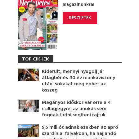
magazinunkra!
RÉSZLETEK
TOP CIKKEK
Kiderült, mennyi nyugdíj jár
átlagbér és 40 év munkaviszony
után: sokakat meglephet az
összeg
Magányos időskor vár erre a 4
csillagjegyre: az unokák sem
fognak tudni segíteni rajtuk
5,5 milliót adnak ezekben az apró
szardíniai falvakban, ha hajlandó