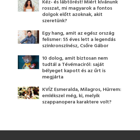
Kéz- és lábtörést! Miért kívánunk
rosszat, mi magyarok a fontos
dolgok előtt azoknak, akit
szeretünk?
Egy hang, amit az egész ország
felismer: 55 éves lett a legendás
szinkronszínész, Csőre Gábor
10 dolog, amit biztosan nem
tudtál a Tévémaciról: saját
bélyeget kapott és az űrt is
megjárta
KVÍZ Esmeralda, Milagros, Hürrem:
emlékszel még, ki, melyik
szappanopera karaktere volt?