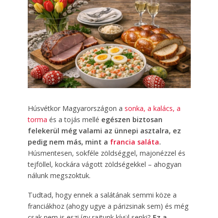
Húsvétkor Magyarországon a
sonka, a kalács, a
torma
és a tojás mellé
egészen biztosan
felekerül még valami az ünnepi asztalra, ez
pedig nem más, mint a
francia saláta
.
Húsmentesen, sokféle zöldséggel, majonézzel és
tejföllel, kockára vágott zöldségekkel – ahogyan
nálunk megszoktuk.
Tudtad, hogy ennek a salátának semmi köze a
franciákhoz (ahogy ugye a párizsinak sem) és még
csak nem is eszi így rajtunk kívül senki?
Ez a