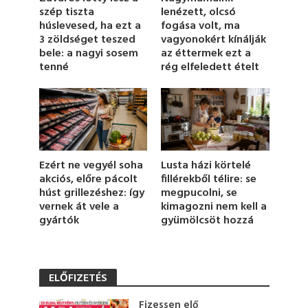
6
szép tiszta
lenézett, olcsó
s
húslevesed, ha ezt a
fogása volt, ma
e
c
3 zöldséget teszed
vagyonokért kínálják
o
bele: a nagyi sosem
az éttermek ezt a
n
tenné
rég elfeledett ételt
d
s
Lusta házi körtelé
Ezért ne vegyél soha
fillérekből télire: se
akciós, előre pácolt
megpucolni, se
húst grillezéshez: így
kimagozni nem kell a
vernek át vele a
gyümölcsöt hozzá
gyártók
ELŐFIZETÉS
Fizessen elő