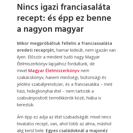
Nincs igazi franciasaláta
recept: és épp ez benne
a nagyon magyar
Mikor megpróbáltuk fellelni a franciassaláta
eredeti receptjét,
hamar kideült, nem igazán van
ilyen. Először a mindent tudó nagy Magyar
Élelmiszerkönyv lapjaihoz fordultunk, de
mivel
Magyar Élelmiszerkönyv
nem
szakácskönyv, hanem minőségi, biztonsági és
jelölési szabályrendszer, és a franciasaláta – mint
házi, hidegkonyhai étel – nem tartozik a
szabványosított termékkörök közé, hiába is
kerestük.
Ám épp ez adja az étel szabadságát: mivel nincs
hivatalos recept, van, ahol több az alma, máshol
alig kerül bele.
Egyes családoknál a majonéz