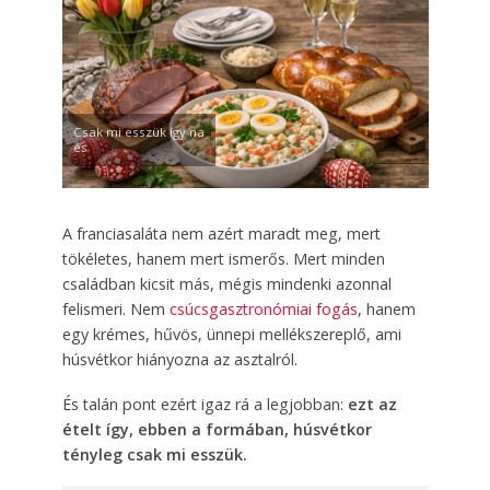
Csak mi esszük így na
és
A franciasaláta nem azért maradt meg, mert
tökéletes, hanem mert ismerős. Mert minden
családban kicsit más, mégis mindenki azonnal
felismeri. Nem
csúcsgasztronómiai fogás
, hanem
egy krémes, hűvös, ünnepi mellékszereplő, ami
húsvétkor hiányozna az asztalról.
És talán pont ezért igaz rá a legjobban:
ezt az
ételt így, ebben a formában, húsvétkor
tényleg csak mi esszük.