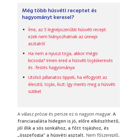
Még több húsvéti receptet és
hagyományt keresel?
Íme, az 5 legnépszerűbb húsvéti recept:
ezek nem hiányozhatnak az ünnepi
asztalról
Ha nem a nyuszi tojja, akkor mégis
kicsoda? Innen ered a húsvéti tojáskeresés
és -festés hagyománya
Utolsó pillanatos tippek, ha elfogyott az
élesztő, tojás, liszt: így ments meg a húsvéti
sütiket
A válasz prózai és persze ez is nagyon magyar.
A
franciasaláta hidegen is jó, előre elkészíthető,
jól illik a sós sonkához, a főtt tojáshoz, és
„összefogja” a húsvéti asztalt.
Nem főszereplő,