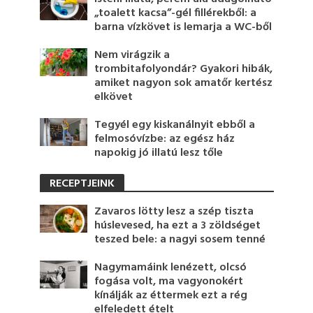
„toalett kacsa”-gél fillérekből: a
barna vízkövet is lemarja a WC-ből
Nem virágzik a
trombitafolyondár? Gyakori hibák,
amiket nagyon sok amatőr kertész
elkövet
Tegyél egy kiskanálnyit ebből a
felmosóvízbe: az egész ház
napokig jó illatú lesz tőle
RECEPTJEINK
Zavaros lötty lesz a szép tiszta
húslevesed, ha ezt a 3 zöldséget
teszed bele: a nagyi sosem tenné
Nagymamáink lenézett, olcsó
fogása volt, ma vagyonokért
kínálják az éttermek ezt a rég
elfeledett ételt