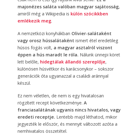
majonézes saláta valóban magyar sajátosság
,
amiről még a Wikipedia is
külön szócikkben
emlékezik meg
.
A nemzetközi konyhákban
Olivier‑salátaként
vagy orosz hússalátaként
ismert étel eredetileg
húsos fogás volt,
a magyar asztalról viszont
éppen a hús maradt le róla.
Nálunk ünnepi köret
lett belőle,
hidegtálak állandó szereplője
,
különösen húsvétkor és karácsonykor – sokszor
generációk óta ugyanazzal a családi aránnyal
készül.
Ez nem véletlen, de nem is egy hivatalosan
rögzített recept következménye.
A
franciasalátának ugyanis nincs hivatalos, vagy
eredeti receptje.
Lentebb majd léthatod, mikor
jegyezték le először, és mennyit változott azóta a
nemhivatalos összetétel.