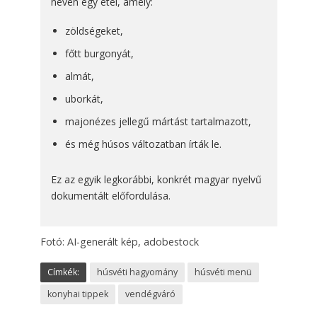
néven egy étel, amely:
zöldségeket,
főtt burgonyát,
almát,
uborkát,
majonézes jellegű mártást tartalmazott,
és még húsos változatban írták le.
Ez az egyik legkorábbi, konkrét magyar nyelvű
dokumentált előfordulása.
Fotó: AI-generált kép, adobestock
Címkék:
húsvéti hagyomány
húsvéti menü
konyhai tippek
vendégváró