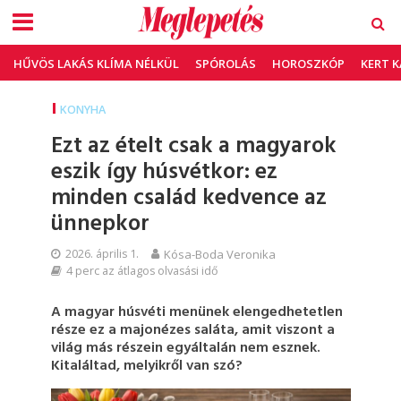
HŰVÖS LAKÁS KLÍMA NÉLKÜL
SPÓROLÁS
HOROSZKÓP
KERT 
KONYHA
Ezt az ételt csak a magyarok
eszik így húsvétkor: ez
minden család kedvence az
ünnepkor
2026. április 1.
Kósa-Boda Veronika
4 perc az átlagos olvasási idő
A magyar húsvéti menünek elengedhetetlen
része ez a majonézes saláta, amit viszont a
világ más részein egyáltalán nem esznek.
Kitaláltad, melyikről van szó?