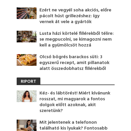
Ezért ne vegyél soha akciós, előre
pácolt húst grillezéshez: így
vernek át vele a gyártók
Lusta házi körtelé fillérekből télire:
se megpucolni, se kimagozni nem
kell a gyümölcsöt hozzá
Olcsó bögrés barackos süti: 3
egyszerű recept, amit pillanatok
alatt összedobhatsz fillérekből
RIPORT
Kéz- és lábtörést! Miért kívánunk
rosszat, mi magyarok a fontos
dolgok előtt azoknak, akit
szeretünk?
Mit jelentenek a telefonon
található kis lyukak? Fontosabb