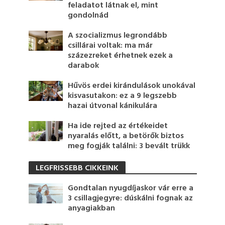
feladatot látnak el, mint
gondolnád
A szocializmus legrondább
csillárai voltak: ma már
százezreket érhetnek ezek a
darabok
Hűvös erdei kirándulások unokával
kisvasutakon: ez a 9 legszebb
hazai útvonal kánikulára
Ha ide rejted az értékeidet
nyaralás előtt, a betörők biztos
meg fogják találni: 3 bevált trükk
LEGFRISSEBB CIKKEINK
Gondtalan nyugdíjaskor vár erre a
3 csillagjegyre: dúskálni fognak az
anyagiakban