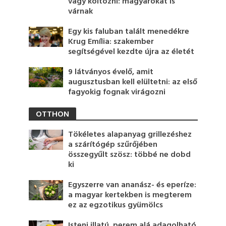
vagy költözni: magyarokat is
várnak
Egy kis faluban talált menedékre
Krug Emília: szakember
segítségével kezdte újra az életét
9 látványos évelő, amit
augusztusban kell elültetni: az első
fagyokig fognak virágozni
OTTHON
Tökéletes alapanyag grillezéshez
a szárítógép szűrőjében
összegyűlt szösz: többé ne dobd
ki
Egyszerre van ananász- és eperíze:
a magyar kertekben is megterem
ez az egzotikus gyümölcs
Isteni illatú, perem alá adagolható