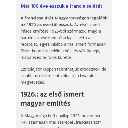
Már 100 éve esszük a francia salátát
A franciasalátát Magyarországon legalább
az 1920‑as évektől esszük.
Az első ismert
írásos említése 1926‑ból származik, majd a
harmincas években több lap is leírta a
receptjét, egyre inkább a ma ismert formában.
Ekkor kopott ki belőle a hús, és vált ünnepi,
majonézes‑tejfölös köretté.
Ezt tulajdonképpen tekinthetjük eredetinek, de
inkább az első recept volna rá a hivatalos
megnevezés.
1926.: az első ismert
magyar említés
A Magyarság című napilap 1926. november
14‑i számában már szerepel „franciasaláta”