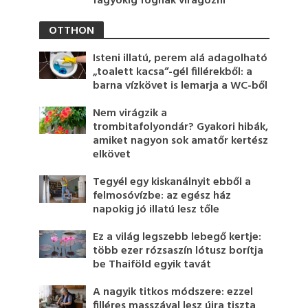
fagyokig fognak virágozni
OTTHON
Isteni illatú, perem alá adagolható
„toalett kacsa”-gél fillérekből: a
barna vízkövet is lemarja a WC-ből
Nem virágzik a
trombitafolyondár? Gyakori hibák,
amiket nagyon sok amatőr kertész
elkövet
Tegyél egy kiskanálnyit ebből a
felmosóvízbe: az egész ház
napokig jó illatú lesz tőle
Ez a világ legszebb lebegő kertje:
több ezer rózsaszín lótusz borítja
be Thaiföld egyik tavát
A nagyik titkos módszere: ezzel
filléres masszával lesz újra tiszta