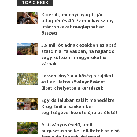
TOP CIKKEK
Kiderült, mennyi nyugdíj jár
átlagbér és 40 év munkaviszony
után: sokakat meglephet az
összeg
5,5 milliót adnak ezekben az apró
szardíniai falvakban, ha hajlandó
vagy költözni: magyarokat is
várnak
Lassan kinyírja a hőség a tujákat:
ezt az illatos sövénynövényt
ültetik helyette a kertészek
Egy kis faluban talált menedékre
Krug Emília: szakember
segítségével kezdte újra az életét
9 látványos évelő, amit
augusztusban kell elültetni: az első