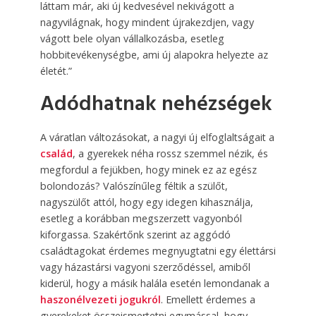
láttam már, aki új kedvesével nekivágott a
nagyvilágnak, hogy mindent újrakezdjen, vagy
vágott bele olyan vállalkozásba, esetleg
hobbitevékenységbe, ami új alapokra helyezte az
életét.”
Adódhatnak nehézségek
A váratlan változásokat, a nagyi új elfoglaltságait a
család
, a gyerekek néha rossz szemmel nézik, és
megfordul a fejükben, hogy minek ez az egész
bolondozás? Valószínűleg féltik a szülőt,
nagyszülőt attól, hogy egy idegen kihasználja,
esetleg a korábban megszerzett vagyonból
kiforgassa. Szakértőnk szerint az aggódó
családtagokat érdemes megnyugtatni egy élettársi
vagy házastársi vagyoni szerződéssel, amiből
kiderül, hogy a másik halála esetén lemondanak a
haszonélvezeti jogukról
. Emellett érdemes a
gyerekeket összeismertetni egymással, hogy