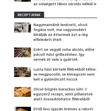
az odaégett lábos súrolás nélkül is
RECEPTJEINK
Nagymamáink lenézett, olcsó
fogása volt, ma vagyonokért
kínálják az éttermek ezt a rég
elfeledett ételt
Ezért ne vegyél soha akciós, előre
pácolt húst grillezéshez: így
vernek át vele a gyártók
Lusta házi körtelé fillérekből télire:
se megpucolni, se kimagozni nem
kell a gyümölcsöt hozzá
Olcsó bögrés barackos süti: 3
egyszerű recept, amit pillanatok
alatt összedobhatsz fillérekből
Ettől lesz igazán krémes a rakott