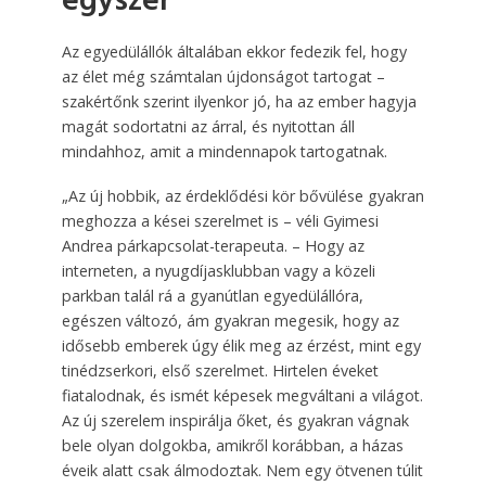
egyszer
Az egyedülállók általában ekkor fedezik fel, hogy
az élet még számtalan újdonságot tartogat –
szakértőnk szerint ilyenkor jó, ha az ember hagyja
magát sodortatni az árral, és nyitottan áll
mindahhoz, amit a mindennapok tartogatnak.
„Az új hobbik, az érdeklődési kör bővülése gyakran
meghozza a kései szerelmet is – véli Gyimesi
Andrea párkapcsolat-terapeuta. – Hogy az
interneten, a nyugdíjasklubban vagy a közeli
parkban talál rá a gyanútlan egyedülállóra,
egészen változó, ám gyakran megesik, hogy az
idősebb emberek úgy élik meg az érzést, mint egy
tinédzserkori, első szerelmet. Hirtelen éveket
fiatalodnak, és ismét képesek megváltani a világot.
Az új szerelem inspirálja őket, és gyakran vágnak
bele olyan dolgokba, amikről korábban, a házas
éveik alatt csak álmodoztak. Nem egy ötvenen túlit