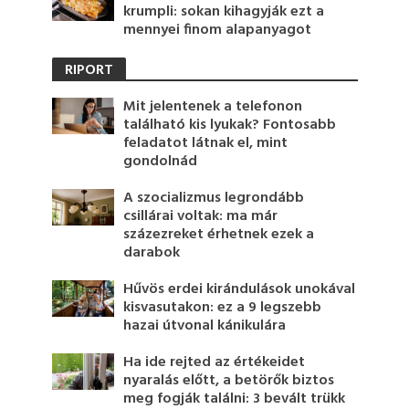
krumpli: sokan kihagyják ezt a
mennyei finom alapanyagot
RIPORT
Mit jelentenek a telefonon
található kis lyukak? Fontosabb
feladatot látnak el, mint
gondolnád
A szocializmus legrondább
csillárai voltak: ma már
százezreket érhetnek ezek a
darabok
Hűvös erdei kirándulások unokával
kisvasutakon: ez a 9 legszebb
hazai útvonal kánikulára
Ha ide rejted az értékeidet
nyaralás előtt, a betörők biztos
meg fogják találni: 3 bevált trükk