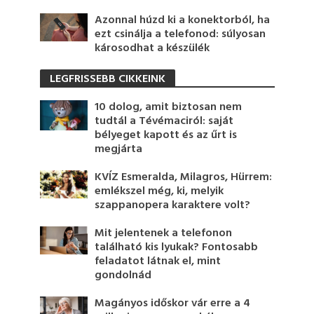
Azonnal húzd ki a konektorból, ha
ezt csinálja a telefonod: súlyosan
károsodhat a készülék
LEGFRISSEBB CIKKEINK
10 dolog, amit biztosan nem
tudtál a Tévémaciról: saját
bélyeget kapott és az űrt is
megjárta
KVÍZ Esmeralda, Milagros, Hürrem:
emlékszel még, ki, melyik
szappanopera karaktere volt?
Mit jelentenek a telefonon
található kis lyukak? Fontosabb
feladatot látnak el, mint
gondolnád
Magányos időskor vár erre a 4