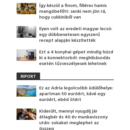
Így készül a finom, filléres hamis
mangóbefőtt: senki nem jön rá,
hogy cukkiniből van
Ilyen volt az eredeti magyar lecsó:
egy döbbenetesen egyszerű
recept alapján készítették
Ezt a 4 konyhai gépet mindig húzd
ki a konnektorból: meghibásodás
esetén tűzveszélyesek lehetnek
RIPORT
Ez az Adria legolcsóbb üdülőhelye:
apartman 50 euróért, kávé egy
euróért, ebéd ötért
Kiderült, mennyi nyugdíj jár
átlagbér és 40 év munkaviszony
után: sokakat meglephet az
összeg