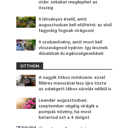
után: sokakat meglephet az
összeg
9 látványos évelő, amit
augusztusban kell elültetni: az első
fagyokig fognak virágozni
9 szobanövény, amit most kell
visszavágnod nyáron: így lesznek
dúsabbak és egészségesebbek
OTTHON
A nagyik titkos módszere: ezzel
filléres masszával lesz újra tiszta
az odaégett lábos súrolás nélkül is
Leander augusztusban:
szeptember végéig virágik a
pompás növény, ha most
betartod ezt a 4 dolgot