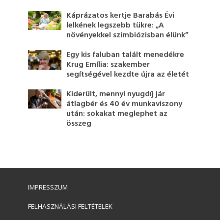
Káprázatos kertje Barabás Évi
lelkének legszebb tükre: „A
növényekkel szimbiózisban élünk”
Egy kis faluban talált menedékre
Krug Emília: szakember
segítségével kezdte újra az életét
Kiderült, mennyi nyugdíj jár
átlagbér és 40 év munkaviszony
után: sokakat meglephet az
összeg
IMPRESSZUM
FELHASZNÁLÁSI FELTÉTELEK