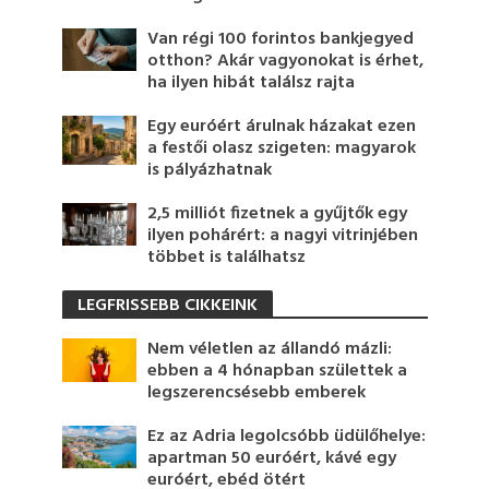
Van régi 100 forintos bankjegyed
otthon? Akár vagyonokat is érhet,
ha ilyen hibát találsz rajta
Egy euróért árulnak házakat ezen
a festői olasz szigeten: magyarok
is pályázhatnak
2,5 milliót fizetnek a gyűjtők egy
ilyen pohárért: a nagyi vitrinjében
többet is találhatsz
LEGFRISSEBB CIKKEINK
Nem véletlen az állandó mázli:
ebben a 4 hónapban születtek a
legszerencsésebb emberek
Ez az Adria legolcsóbb üdülőhelye:
apartman 50 euróért, kávé egy
euróért, ebéd ötért