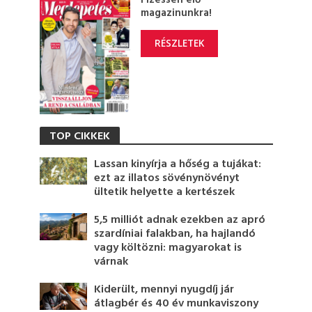
Fizessen elő
magazinunkra!
RÉSZLETEK
TOP CIKKEK
Lassan kinyírja a hőség a tujákat:
ezt az illatos sövénynövényt
ültetik helyette a kertészek
5,5 milliót adnak ezekben az apró
szardíniai falakban, ha hajlandó
vagy költözni: magyarokat is
várnak
Kiderült, mennyi nyugdíj jár
átlagbér és 40 év munkaviszony