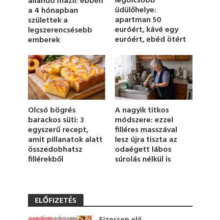
legolcsóbb
állandó mázli: ebben
i
üdülőhelye:
a 4 hónapban
n
u
apartman 50
születtek a
t
euróért, kávé egy
legszerencsésebb
e
euróért, ebéd ötért
emberek
,
2
7
s
e
c
o
n
d
Olcsó bögrés
A nagyik titkos
s
barackos süti: 3
módszere: ezzel
egyszerű recept,
filléres masszával
amit pillanatok alatt
lesz újra tiszta az
összedobhatsz
odaégett lábos
fillérekből
súrolás nélkül is
ELŐFIZETÉS