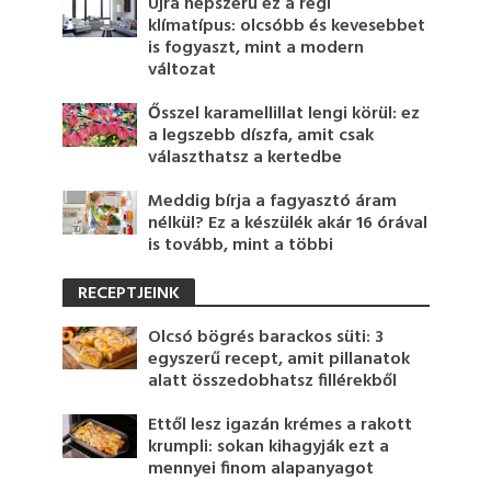
Újra népszerű ez a régi
klímatípus: olcsóbb és kevesebbet
is fogyaszt, mint a modern
változat
Ősszel karamellillat lengi körül: ez
a legszebb díszfa, amit csak
választhatsz a kertedbe
Meddig bírja a fagyasztó áram
nélkül? Ez a készülék akár 16 órával
is tovább, mint a többi
RECEPTJEINK
Olcsó bögrés barackos süti: 3
egyszerű recept, amit pillanatok
alatt összedobhatsz fillérekből
Ettől lesz igazán krémes a rakott
krumpli: sokan kihagyják ezt a
mennyei finom alapanyagot