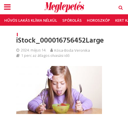
HŰVÖS LAKÁS KLÍMA NÉLKÜL
SPÓROLÁS
HOROSZKÓP
KERT 
iStock_000016756452Large
2024. május 14.
Kósa-Boda Veronika
1 perc az átlagos olvasási idő