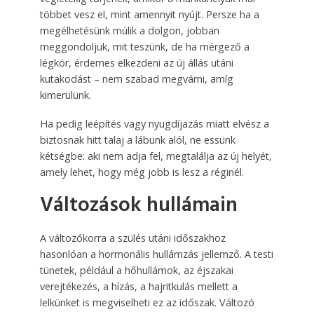
többet vesz el, mint amennyit nyújt. Persze ha a
megélhetésünk múlik a dolgon, jobban
meggondoljuk, mit teszünk, de ha mérgező a
légkör, érdemes elkezdeni az új állás utáni
kutakodást – nem szabad megvárni, amíg
kimerülünk.
Ha pedig leépítés vagy nyugdíjazás miatt elvész a
biztosnak hitt talaj a lábunk alól, ne essünk
kétségbe: aki nem adja fel, megtalálja az új helyét,
amely lehet, hogy még jobb is lesz a réginél.
Változások hullámain
A változókorra a szülés utáni időszakhoz
hasonlóan a hormonális hullámzás jellemző. A testi
tünetek, például a hőhullámok, az éjszakai
verejtékezés, a hízás, a hajritkulás mellett a
lelkünket is megviselheti ez az időszak. Változó