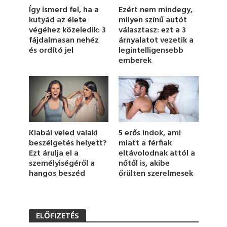
1
Ezért nem mindegy,
Így ismerd fel, ha a
m
milyen színű autót
kutyád az élete
i
választasz: ezt a 3
végéhez közeledik: 3
n
u
árnyalatot vezetik a
fájdalmasan nehéz
t
legintelligensebb
és ordító jel
e
emberek
,
1
4
s
e
c
o
n
d
Kiabál veled valaki
5 erős indok, ami
s
beszélgetés helyett?
miatt a férfiak
Ezt árulja el a
eltávolodnak attól a
személyiségéről a
nőtől is, akibe
hangos beszéd
őrülten szerelmesek
ELŐFIZETÉS