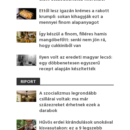
Ettől lesz igazán krémes a rakott
krumpli: sokan kihagyják ezt a
mennyei finom alapanyagot
Így készül a finom, filléres hamis
mangóbefőtt: senki nem jön rá,
hogy cukkiniből van
Ilyen volt az eredeti magyar lecsó:
egy döbbenetesen egyszerű
recept alapján készítették
RIPORT
A szocializmus legrondább
csillárai voltak: ma már
százezreket érhetnek ezek a
darabok
Hűvös erdei kirándulások unokával
kisvasutakon: ez a 9 legszebb