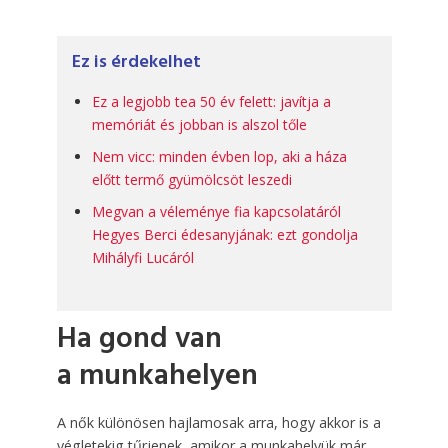
Ez is érdekelhet
Ez a legjobb tea 50 év felett: javítja a
memóriát és jobban is alszol tőle
Nem vicc: minden évben lop, aki a háza
előtt termő gyümölcsöt leszedi
Megvan a véleménye fia kapcsolatáról
Hegyes Berci édesanyjának: ezt gondolja
Mihályfi Lucáról
Ha gond van
a munkahelyen
A nők különösen hajlamosak arra, hogy akkor is a
végletekig tűrjenek, amikor a munkahelyük már