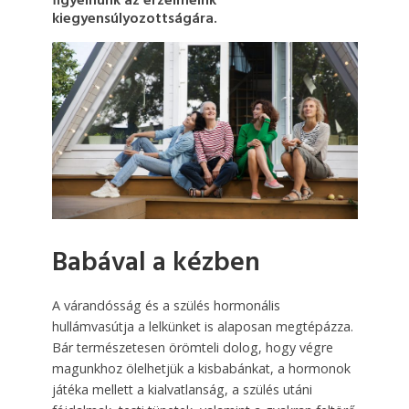
figyelnünk az érzelmeink
kiegyensúlyozottságára.
Babával a kézben
A várandósság és a szülés hormonális
hullámvasútja a lelkünket is alaposan megtépázza.
Bár természetesen örömteli dolog, hogy végre
magunkhoz ölelhetjük a kisbabánkat, a hormonok
játéka mellett a kialvatlanság, a szülés utáni