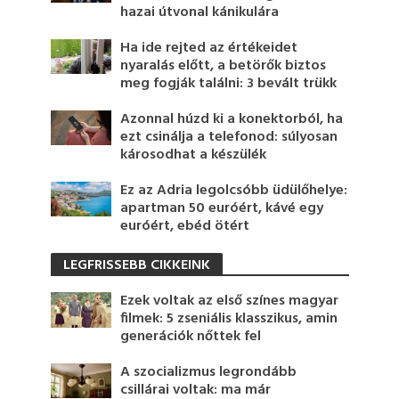
hazai útvonal kánikulára
Ha ide rejted az értékeidet
nyaralás előtt, a betörők biztos
meg fogják találni: 3 bevált trükk
Azonnal húzd ki a konektorból, ha
ezt csinálja a telefonod: súlyosan
károsodhat a készülék
Ez az Adria legolcsóbb üdülőhelye:
apartman 50 euróért, kávé egy
euróért, ebéd ötért
LEGFRISSEBB CIKKEINK
Ezek voltak az első színes magyar
filmek: 5 zseniális klasszikus, amin
generációk nőttek fel
A szocializmus legrondább
csillárai voltak: ma már