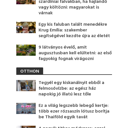
szardíniai falvakban, ha hajlandó
vagy költözni: magyarokat is
várnak
Egy kis faluban talált menedékre
Krug Emília: szakember
segítségével kezdte újra az életét
9 látványos évelő, amit
augusztusban kell elültetni: az első
fagyokig fognak virágozni
OTTHON
Tegyél egy kiskanálnyit ebből a
felmosóvízbe: az egész ház
napokig jó illatú lesz tőle
Ez a világ legszebb lebegő kertje:
több ezer rózsaszín lótusz borítja
be Thaiföld egyik tavát