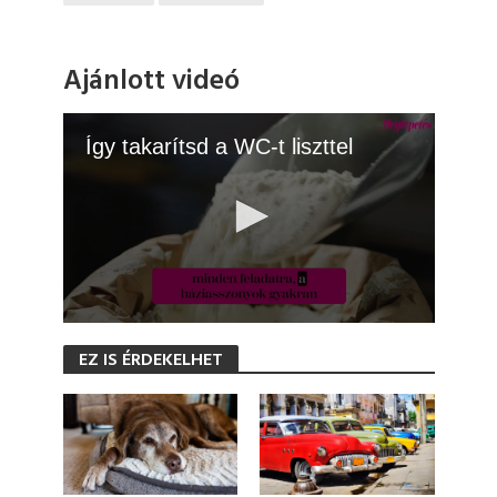
Ajánlott videó
Így takarítsd a WC-t liszttel
0
s
EZ IS ÉRDEKELHET
e
c
o
n
d
s
o
f