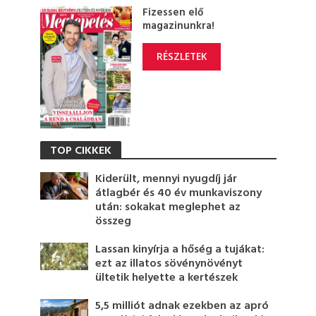
Fizessen elő
magazinunkra!
RÉSZLETEK
TOP CIKKEK
Kiderült, mennyi nyugdíj jár
átlagbér és 40 év munkaviszony
után: sokakat meglephet az
összeg
Lassan kinyírja a hőség a tujákat:
ezt az illatos sövénynövényt
ültetik helyette a kertészek
5,5 milliót adnak ezekben az apró