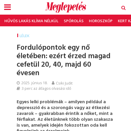
HŰVÖS LAKÁS KLÍMA NÉLKÜL
SPÓROLÁS
HOROSZKÓP
KERT 
LÉLEK
Fordulópontok egy nő
életében: ezért érzed magad
cefetül 20, 40, majd 60
évesen
2025. június 18.
Csiki Judit
3 perc az átlagos olvasási idő
Egyes lelki problémák – amilyen például a
depresszió és a szorongás vagy az étkezési
zavarok – gyakrabban érintik a nőket, mint a
férfiakat. Az életünknek több olyan szakasza
is van, amelyek idején fokozottan oda kell