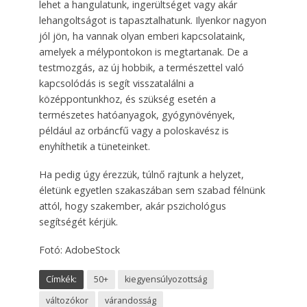
lehet a hangulatunk, ingerültséget vagy akár
lehangoltságot is tapasztalhatunk. Ilyenkor nagyon
jól jön, ha vannak olyan emberi kapcsolataink,
amelyek a mélypontokon is megtartanak. De a
testmozgás, az új hobbik, a természettel való
kapcsolódás is segít visszatalálni a
középpontunkhoz, és szükség esetén a
természetes hatóanyagok, gyógynövények,
például az orbáncfű vagy a poloskavész is
enyhíthetik a tüneteinket.
Ha pedig úgy érezzük, túlnő rajtunk a helyzet,
életünk egyetlen szakaszában sem szabad félnünk
attól, hogy szakember, akár pszichológus
segítségét kérjük.
Fotó: AdobeStock
Címkék:
50+
kiegyensúlyozottság
változókor
várandosság