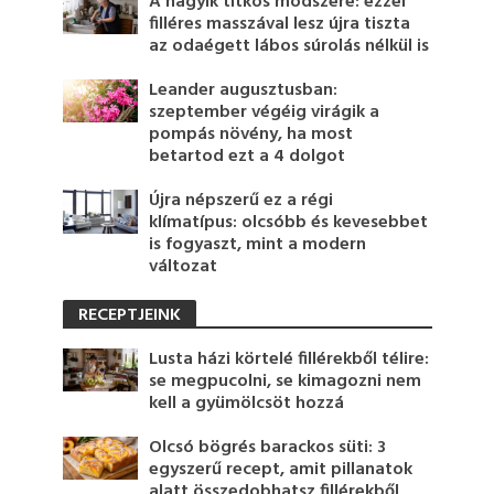
A nagyik titkos módszere: ezzel
filléres masszával lesz újra tiszta
az odaégett lábos súrolás nélkül is
Leander augusztusban:
szeptember végéig virágik a
pompás növény, ha most
betartod ezt a 4 dolgot
Újra népszerű ez a régi
klímatípus: olcsóbb és kevesebbet
is fogyaszt, mint a modern
változat
RECEPTJEINK
Lusta házi körtelé fillérekből télire:
se megpucolni, se kimagozni nem
kell a gyümölcsöt hozzá
Olcsó bögrés barackos süti: 3
egyszerű recept, amit pillanatok
alatt összedobhatsz fillérekből