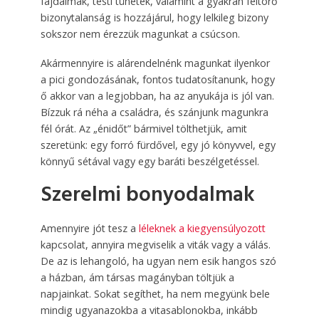
fájdalmak, testi tünetek, valamint a gyakran feltörő
bizonytalanság is hozzájárul, hogy lelkileg bizony
sokszor nem érezzük magunkat a csúcson.
Akármennyire is alárendelnénk magunkat ilyenkor
a pici gondozásának, fontos tudatosítanunk, hogy
ő akkor van a legjobban, ha az anyukája is jól van.
Bízzuk rá néha a családra, és szánjunk magunkra
fél órát. Az „énidőt” bármivel tölthetjük, amit
szeretünk: egy forró fürdővel, egy jó könyvvel, egy
könnyű sétával vagy egy baráti beszélgetéssel.
Szerelmi bonyodalmak
Amennyire jót tesz a
léleknek a kiegyensúlyozott
kapcsolat, annyira megviselik a viták vagy a válás.
De az is lehangoló, ha ugyan nem esik hangos szó
a házban, ám társas magányban töltjük a
napjainkat. Sokat segíthet, ha nem megyünk bele
mindig ugyanazokba a vitasablonokba, inkább