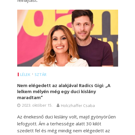
felhajtást.
•
LÉLEK
SZTÁR
Nem elégedett az alakjával Radics Gigi: „A
lelkem mélyén még egy duci kislány
maradtam”
2023. október 15.
Holczhaffer Csaba
Az énekesnő duci kislány volt, majd gyönyörűen
lefogyott. Ám a terhessége alatt 30 kilót
szedett fel és még mindig nem elégedett az