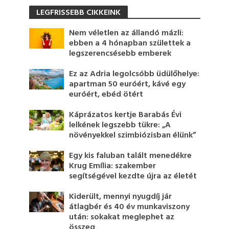
LEGFRISSEBB CIKKEINK
Nem véletlen az állandó mázli:
ebben a 4 hónapban születtek a
legszerencsésebb emberek
Ez az Adria legolcsóbb üdülőhelye:
apartman 50 euróért, kávé egy
euróért, ebéd ötért
Káprázatos kertje Barabás Évi
lelkének legszebb tükre: „A
növényekkel szimbiózisban élünk”
Egy kis faluban talált menedékre
Krug Emília: szakember
segítségével kezdte újra az életét
Kiderült, mennyi nyugdíj jár
átlagbér és 40 év munkaviszony
után: sokakat meglephet az
összeg