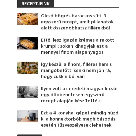
RECEPTJEINK
Olcsó bögrés barackos süti: 3
egyszerű recept, amit pillanatok
alatt összedobhatsz fillérekből
Ettől lesz igazán krémes a rakott
krumpli: sokan kihagyják ezt a
mennyei finom alapanyagot
Így készül a finom, filléres hamis
mangóbefőtt: senki nem jön rá,
hogy cukkiniből van
Ilyen volt az eredeti magyar lecsó:
egy döbbenetesen egyszerű
recept alapján készítették
Ezt a 4 konyhai gépet mindig húzd
ki a konnektorból: meghibásodás
esetén tűzveszélyesek lehetnek