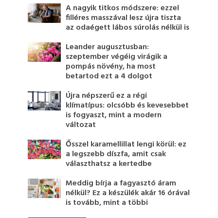
A nagyik titkos módszere: ezzel
filléres masszával lesz újra tiszta
az odaégett lábos súrolás nélkül is
Leander augusztusban:
szeptember végéig virágik a
pompás növény, ha most
betartod ezt a 4 dolgot
Újra népszerű ez a régi
klímatípus: olcsóbb és kevesebbet
is fogyaszt, mint a modern
változat
Ősszel karamellillat lengi körül: ez
a legszebb díszfa, amit csak
választhatsz a kertedbe
Meddig bírja a fagyasztó áram
nélkül? Ez a készülék akár 16 órával
is tovább, mint a többi