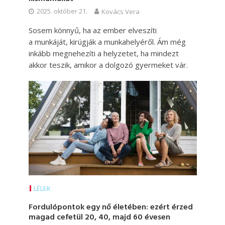
2025. október 21.
Kovács Vera
Sosem könnyű, ha az ember elveszíti
a munkáját, kirúgják a munkahelyéről. Ám még
inkább megnehezíti a helyzetet, ha mindezt
akkor teszik, amikor a dolgozó gyermeket vár.
LÉLEK
Fordulópontok egy nő életében: ezért érzed
magad cefetül 20, 40, majd 60 évesen