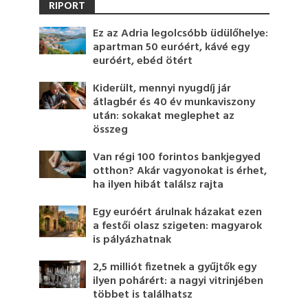
RIPORT
Ez az Adria legolcsóbb üdülőhelye:
apartman 50 euróért, kávé egy
euróért, ebéd ötért
Kiderült, mennyi nyugdíj jár
átlagbér és 40 év munkaviszony
után: sokakat meglephet az
összeg
Van régi 100 forintos bankjegyed
otthon? Akár vagyonokat is érhet,
ha ilyen hibát találsz rajta
Egy euróért árulnak házakat ezen
a festői olasz szigeten: magyarok
is pályázhatnak
2,5 milliót fizetnek a gyűjtők egy
ilyen pohárért: a nagyi vitrinjében
többet is találhatsz