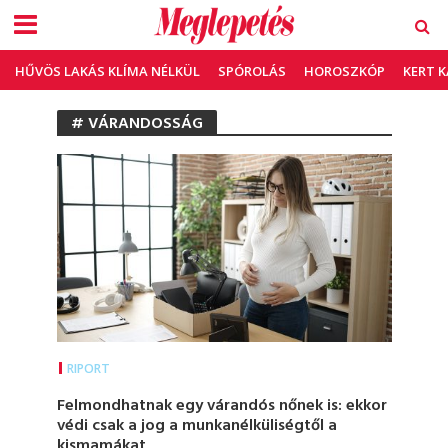
HŰVÖS LAKÁS KLÍMA NÉLKÜL
SPÓROLÁS
HOROSZKÓP
KERT 
# VÁRANDOSSÁG
RIPORT
Felmondhatnak egy várandós nőnek is: ekkor
védi csak a jog a munkanélküliségtől a
kismamákat