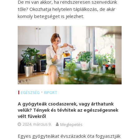
De mi van akkor, ha rendszeresen szenvedünk
tőle? Okozhatja helytelen táplálkozás, de akár
komoly betegséget is jelezhet.
•
EGÉSZSÉG
RIPORT
A gyógyteák csodaszerek, vagy árthatunk
velük? Tények és tévhitek az egészségesnek
vélt füvekről
2024. március 9.
Meglepetés
Egyes gyógyteákat évszázadok óta fogyasztják