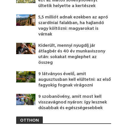
ezt az illatos sövénynövényt
ültetik helyette a kertészek
5,5 milliót adnak ezekben az apró
szardíniai falakban, ha hajlandó
vagy költözni: magyarokat is
várnak
Kiderült, mennyi nyugdíj jár
átlagbér és 40 év munkaviszony
után: sokakat meglephet az
összeg
9 látványos évelő, amit
augusztusban kell elültetni: az első
fagyokig fognak virágozni
9 szobanövény, amit most kell
visszavágnod nyáron: így lesznek
dúsabbak és egészségesebbek
OTTHON