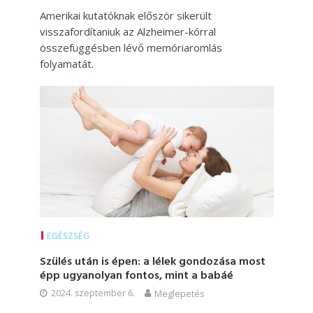
Amerikai kutatóknak először sikerült
visszafordítaniuk az Alzheimer-kórral
összefüggésben lévő memóriaromlás
folyamatát.
EGÉSZSÉG
Szülés után is épen: a lélek gondozása most
épp ugyanolyan fontos, mint a babáé
2024. szeptember 6.
Meglepetés