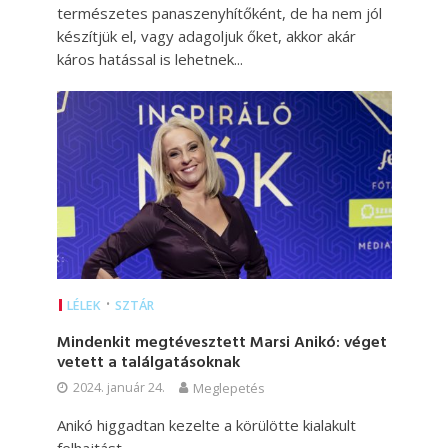
természetes panaszenyhítőként, de ha nem jól
készítjük el, vagy adagoljuk őket, akkor akár
káros hatással is lehetnek...
•
LÉLEK
SZTÁR
Mindenkit megtévesztett Marsi Anikó: véget
vetett a találgatásoknak
2024. január 24.
Meglepetés
Anikó higgadtan kezelte a körülötte kialakult