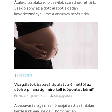
Átalakul az alakunk, pluszkilók szaladnak fel ránk.
Ezek bizony az áldott állapot áldatlan
következményei. Íme a visszaváltozás titka.
EGÉSZSÉG
Vizsgálatok babavárás alatt a 6. héttől az
utolsó pillanatig: mire kell időpontot kérni?
2024. augusztus 22.
Meglepetés
A babavárás izgalmas hónapjai alatt számtalan
kérdésünk van, például, hogy milyen