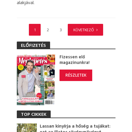
alakjával.
1
2
3
KÖVETKEZŐ
ELŐFIZETÉS
Fizessen elő
magazinunkra!
RÉSZLETEK
TOP CIKKEK
Lassan kinyírja a hőség a tujákat: