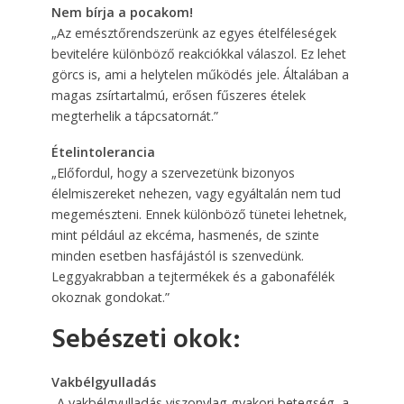
Nem bírja a pocakom!
„Az emésztőrendszerünk az egyes ételféleségek
bevitelére különböző reakciókkal válaszol. Ez lehet
görcs is, ami a helytelen működés jele. Általában a
magas zsírtartalmú, erősen fűszeres ételek
megterhelik a tápcsatornát.”
Ételintolerancia
„Előfordul, hogy a szervezetünk bizonyos
élelmiszereket nehezen, vagy egyáltalán nem tud
megemészteni. Ennek különböző tünetei lehetnek,
mint például az ekcéma, hasmenés, de szinte
minden esetben hasfájástól is szenvedünk.
Leggyakrabban a tejtermékek és a gabonafélék
okoznak gondokat.”
Sebészeti okok:
Vakbélgyulladás
„A vakbélgyulladás viszonylag gyakori betegség, a