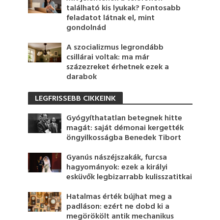
található kis lyukak? Fontosabb
feladatot látnak el, mint
gondolnád
A szocializmus legrondább
csillárai voltak: ma már
százezreket érhetnek ezek a
darabok
LEGFRISSEBB CIKKEINK
Gyógyíthatatlan betegnek hitte
magát: saját démonai kergették
öngyilkosságba Benedek Tibort
Gyanús nászéjszakák, furcsa
hagyományok: ezek a királyi
esküvők legbizarrabb kulisszatitkai
Hatalmas érték bújhat meg a
padláson: ezért ne dobd ki a
megörökölt antik mechanikus