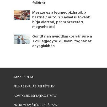
faliórát
Messze ez a legmegbízhatóbb
használt autó: 20 évnél is tovább
bírja alattad, pár százezerért
megveheted
Gondtalan nyugdíjaskor vár erre a
3 csillagjegyre: dúskálni fognak az
anyagiakban
IMPRESSZUM
FELHASZNÁLÁSI FELTÉTELEK
ADATKEZELÉSI TÁJÉKOZTATÓ
NYEREMÉNYJÁTÉK SZABÁLYZAT