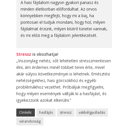
A hasi fájdalom nagyon gyakori panasz és
minden életkorban előfordulhat. Az orvos
könnyebben megfejti, hogy mi a baj, ha
pontosan el tudjuk mondani, hogy hol, milyen
fájdalmat érzünk, milyen kísérő tünetei vannak,
és mi előzi meg a fájdalom jelentkezését.
Stressz
is okozhatja!
„Viszonylag nehéz, sőt lehetetlen stresszmentesen
élni, ám érdemes minél többet tenni érte, mivel
akár súlyos következményei is lehetnek. Emésztési
nehézségekhez, hasi görcsökhöz és egyéb
problémákhoz vezethet. Próbáljuk megfigyelni,
hogy milyen események váltják ki a hasfájást, és
igyekezzünk azokat elkerülni.”
Címkék:
hasfájás
stressz
vakbélgyulladás
várandosság