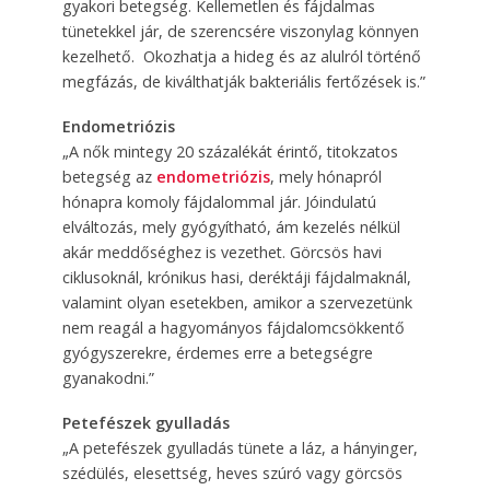
gyakori betegség. Kellemetlen és fájdalmas
tünetekkel jár, de szerencsére viszonylag könnyen
kezelhető. Okozhatja a hideg és az alulról történő
megfázás, de kiválthatják bakteriális fertőzések is.”
Endometriózis
„A nők mintegy 20 százalékát érintő, titokzatos
betegség az
endometriózis
, mely hónapról
hónapra komoly fájdalommal jár. Jóindulatú
elváltozás, mely gyógyítható, ám kezelés nélkül
akár meddőséghez is vezethet. Görcsös havi
ciklusoknál, krónikus hasi, deréktáji fájdalmaknál,
valamint olyan esetekben, amikor a szervezetünk
nem reagál a hagyományos fájdalomcsökkentő
gyógyszerekre, érdemes erre a betegségre
gyanakodni.”
Petefészek gyulladás
„A petefészek gyulladás tünete a láz, a hányinger,
szédülés, elesettség, heves szúró vagy görcsös