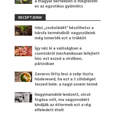
a magyar kertekben is megterem
ez az egzotikus gyümölcs
RECEPTJEINK
Házi „csokoládét” készíthetsz a
hársfa terméséből: nagyszüleink
még ismerték ezt a trükköt
Így néz ki a valóságban a
csontokról mechanikusan lefejtett
hús: ezt eszed a virsliben,
párizsiban
Zavaros lötty lesz a szép tiszta
húslevesed, ha ezt a 3 zöldséget
teszed bele: a nagyi sosem tenné
Nagymamáink lenézett, olcsó
fogása volt, ma vagyonokért
kínálják az éttermek ezt a rég
elfeledett ételt