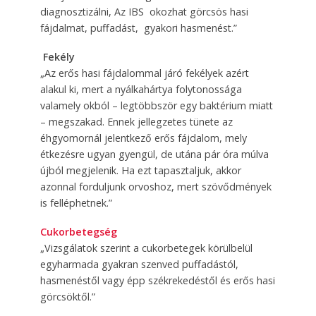
diagnosztizálni, Az IBS okozhat görcsös hasi
fájdalmat, puffadást, gyakori hasmenést.”
Fekély
„Az erős hasi fájdalommal járó fekélyek azért
alakul ki, mert a nyálkahártya folytonossága
valamely okból – legtöbbször egy baktérium miatt
– megszakad. Ennek jellegzetes tünete az
éhgyomornál jelentkező erős fájdalom, mely
étkezésre ugyan gyengül, de utána pár óra múlva
újból megjelenik. Ha ezt tapasztaljuk, akkor
azonnal forduljunk orvoshoz, mert szövődmények
is felléphetnek.”
Cukorbetegség
„Vizsgálatok szerint a cukorbetegek körülbelül
egyharmada gyakran szenved puffadástól,
hasmenéstől vagy épp székrekedéstől és erős hasi
görcsöktől.”