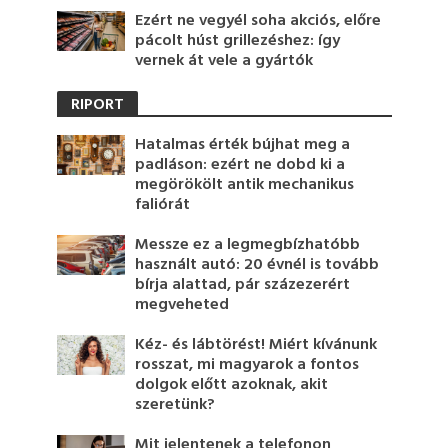
Ezért ne vegyél soha akciós, előre
pácolt húst grillezéshez: így
vernek át vele a gyártók
RIPORT
Hatalmas érték bújhat meg a
padláson: ezért ne dobd ki a
megörökölt antik mechanikus
faliórát
Messze ez a legmegbízhatóbb
használt autó: 20 évnél is tovább
bírja alattad, pár százezerért
megveheted
Kéz- és lábtörést! Miért kívánunk
rosszat, mi magyarok a fontos
dolgok előtt azoknak, akit
szeretünk?
Mit jelentenek a telefonon