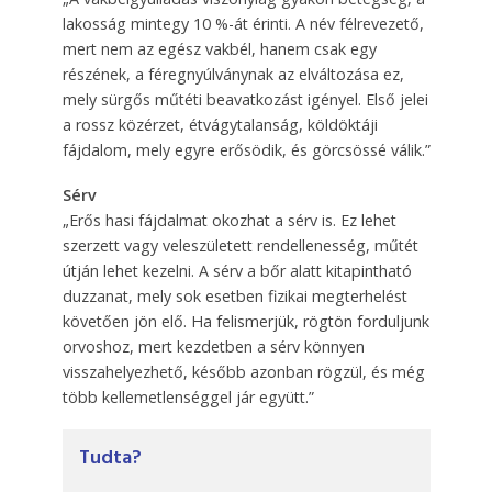
lakosság mintegy 10 %-át érinti. A név félrevezető,
mert nem az egész vakbél, hanem csak egy
részének, a féregnyúlványnak az elváltozása ez,
mely sürgős műtéti beavatkozást igényel. Első jelei
a rossz közérzet, étvágytalanság, köldöktáji
fájdalom, mely egyre erősödik, és görcsössé válik.”
Sérv
„Erős hasi fájdalmat okozhat a sérv is. Ez lehet
szerzett vagy veleszületett rendellenesség, műtét
útján lehet kezelni. A sérv a bőr alatt kitapintható
duzzanat, mely sok esetben fizikai megterhelést
követően jön elő. Ha felismerjük, rögtön forduljunk
orvoshoz, mert kezdetben a sérv könnyen
visszahelyezhető, később azonban rögzül, és még
több kellemetlenséggel jár együtt.”
Tudta?