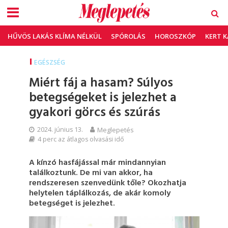
HŰVÖS LAKÁS KLÍMA NÉLKÜL
SPÓROLÁS
HOROSZKÓP
KERT 
EGÉSZSÉG
Miért fáj a hasam? Súlyos
betegségeket is jelezhet a
gyakori görcs és szúrás
2024. június 13.
Meglepetés
4 perc az átlagos olvasási idő
A kínzó hasfájással már mindannyian
találkoztunk. De mi van akkor, ha
rendszeresen szenvedünk tőle? Okozhatja
helytelen táplálkozás, de akár komoly
betegséget is jelezhet.