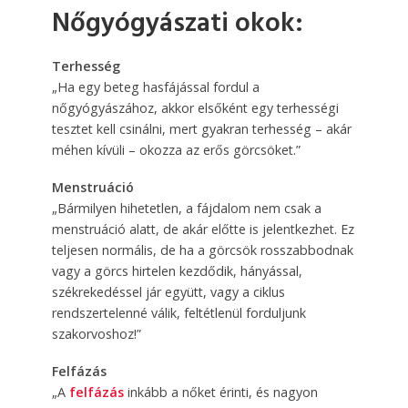
Nőgyógyászati okok:
Terhesség
„Ha egy beteg hasfájással fordul a
nőgyógyászához, akkor elsőként egy terhességi
tesztet kell csinálni, mert gyakran terhesség – akár
méhen kívüli – okozza az erős görcsöket.”
Menstruáció
„Bármilyen hihetetlen, a fájdalom nem csak a
menstruáció alatt, de akár előtte is jelentkezhet. Ez
teljesen normális, de ha a görcsök rosszabbodnak
vagy a görcs hirtelen kezdődik, hányással,
székrekedéssel jár együtt, vagy a ciklus
rendszertelenné válik, feltétlenül forduljunk
szakorvoshoz!”
Felfázás
„A
felfázás
inkább a nőket érinti, és nagyon