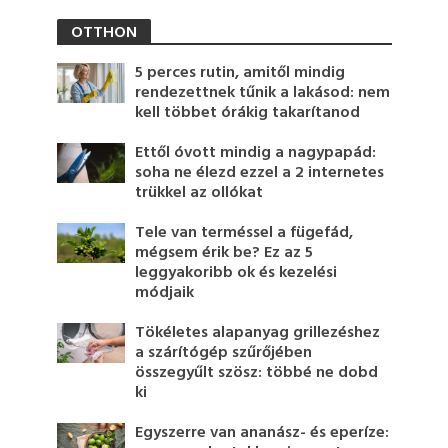
OTTHON
5 perces rutin, amitől mindig
rendezettnek tűnik a lakásod: nem
kell többet órákig takarítanod
Ettől óvott mindig a nagypapád:
soha ne élezd ezzel a 2 internetes
trükkel az ollókat
Tele van terméssel a fügefád,
mégsem érik be? Ez az 5
leggyakoribb ok és kezelési
módjaik
Tökéletes alapanyag grillezéshez
a szárítógép szűrőjében
összegyűlt szösz: többé ne dobd
ki
Egyszerre van ananász- és eperíze: