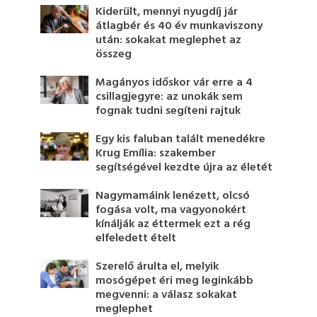
Kiderült, mennyi nyugdíj jár
átlagbér és 40 év munkaviszony
után: sokakat meglephet az
összeg
Magányos időskor vár erre a 4
csillagjegyre: az unokák sem
fognak tudni segíteni rajtuk
Egy kis faluban talált menedékre
Krug Emília: szakember
segítségével kezdte újra az életét
Nagymamáink lenézett, olcsó
fogása volt, ma vagyonokért
kínálják az éttermek ezt a rég
elfeledett ételt
Szerelő árulta el, melyik
mosógépet éri meg leginkább
megvenni: a válasz sokakat
meglephet