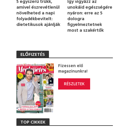
5 egyszerű trükk,
Így vigyázz az
m
amivel észrevétlenül
unokáid egészségére
i
növelheted a napi
nyáron: erre az 5
n
u
folyadékbevitelt:
dologra
t
dietetikusok ajánlják
figyelmeztetnek
e
most a szakértők
,
1
4
s
e
ELŐFIZETÉS
c
o
n
Fizessen elő
d
magazinunkra!
s
RÉSZLETEK
TOP CIKKEK