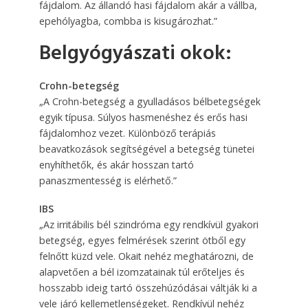
fájdalom. Az állandó hasi fájdalom akár a vállba,
epehólyagba, combba is kisugározhat.”
Belgyógyászati okok:
Crohn-betegség
„A Crohn-betegség a gyulladásos bélbetegségek
egyik típusa. Súlyos hasmenéshez és erős hasi
fájdalomhoz vezet. Különböző terápiás
beavatkozások segítségével a betegség tünetei
enyhíthetők, és akár hosszan tartó
panaszmentesség is elérhető.”
IBS
„Az irritábilis bél szindróma egy rendkívül gyakori
betegség, egyes felmérések szerint ötből egy
felnőtt küzd vele. Okait nehéz meghatározni, de
alapvetően a bél izomzatainak túl erőteljes és
hosszabb ideig tartó összehúzódásai váltják ki a
vele járó kellemetlenségeket. Rendkívül nehéz