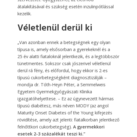
átalakításával és szükség esetén inzulinpótlással
kezelik.
Véletlenül derül ki
„Van azonban ennek a betegségnek egy olyan
típusa is, amely elsősorban a gyerekeknél és a
25 év alatti fiataloknál jelentkezik, és a legtöbbször
tünetmentes. Sokszor csak jószerivel véletlenül
derül rá fény, és előfordul, hogy ekkor is 2-es
típusú cukorbetegségként diagnosztizálják –
mondja dr. Tóth-Heyn Péter, a Semmelweis
Egyetem Gyermekgyógyászati Klinika
igazgatóhelyettese. – Ez az úgynevezett hármas
típusú diabétesz, más néven MODY (az angol
Maturity Onset Diabetes of the Young kifejezés
rövidítése, amely azt jelenti: fiatalkorban jelentkező
felnőttkori cukorbetegség).
A gyermekkori
esetek 2-3 százalékát teszi ki.”