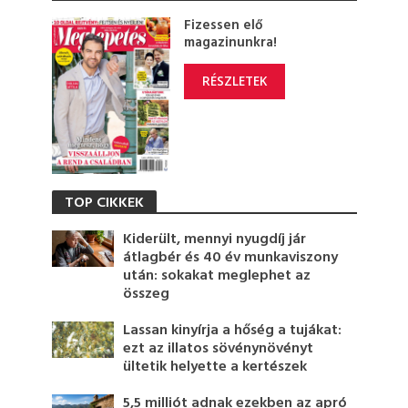
Fizessen elő
magazinunkra!
RÉSZLETEK
TOP CIKKEK
Kiderült, mennyi nyugdíj jár
átlagbér és 40 év munkaviszony
után: sokakat meglephet az
összeg
Lassan kinyírja a hőség a tujákat:
ezt az illatos sövénynövényt
ültetik helyette a kertészek
5,5 milliót adnak ezekben az apró