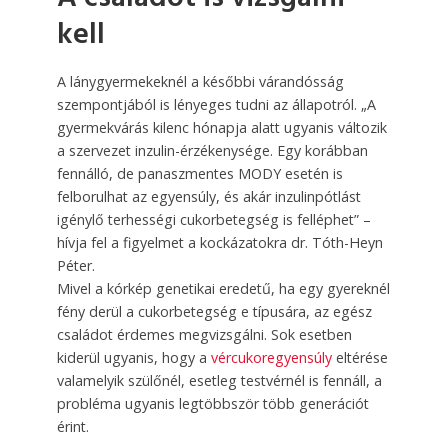
kell
A lánygyermekeknél a későbbi várandósság
szempontjából is lényeges tudni az állapotról. „A
gyermekvárás kilenc hónapja alatt ugyanis változik
a szervezet inzulin-érzékenysége. Egy korábban
fennálló, de panaszmentes MODY esetén is
felborulhat az egyensúly, és akár inzulinpótlást
igénylő terhességi cukorbetegség is felléphet” –
hívja fel a figyelmet a kockázatokra dr. Tóth-Heyn
Péter.
Mivel a kórkép genetikai eredetű, ha egy gyereknél
fény derül a cukorbetegség e típusára, az egész
családot érdemes megvizsgálni. Sok esetben
kiderül ugyanis, hogy a
vércukoregyensúly
eltérése
valamelyik szülőnél, esetleg testvérnél is fennáll, a
probléma ugyanis legtöbbször több generációt
érint.