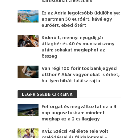
károsodhat a készülék
Ez az Adria legolcsóbb üdülőhelye:
apartman 50 euróért, kávé egy
euróért, ebéd ötért
Kiderült, mennyi nyugdíj jár
átlagbér és 40 év munkaviszony
után: sokakat meglephet az
összeg
Van régi 100 forintos bankjegyed
otthon? Akár vagyonokat is érhet,
ha ilyen hibát találsz rajta
LEGFRISSEBB CIKKEINK
Felforgat és megváltoztat ez a 4
nap augusztusban: mindent
megkap ez a 2 csillagjegy
KVÍZ Szécsi Pál élete tele volt
csalódással és fájdalommal –