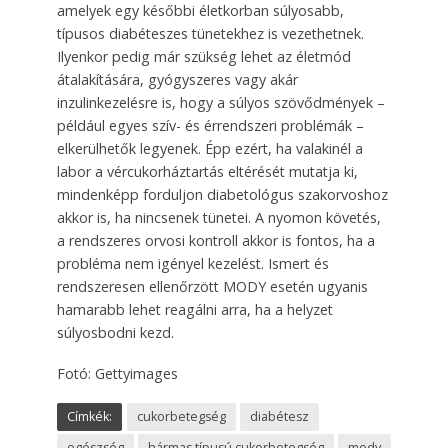
amelyek egy későbbi életkorban súlyosabb,
típusos diabéteszes tünetekhez is vezethetnek.
Ilyenkor pedig már szükség lehet az életmód
átalakítására, gyógyszeres vagy akár
inzulinkezelésre is, hogy a súlyos szövődmények –
például egyes szív- és érrendszeri problémák –
elkerülhetők legyenek. Épp ezért, ha valakinél a
labor a vércukorháztartás eltérését mutatja ki,
mindenképp forduljon diabetológus szakorvoshoz
akkor is, ha nincsenek tünetei. A nyomon követés,
a rendszeres orvosi kontroll akkor is fontos, ha a
probléma nem igényel kezelést. Ismert és
rendszeresen ellenőrzött MODY esetén ugyanis
hamarabb lehet reagálni arra, ha a helyzet
súlyosbodni kezd.
Fotó: Gettyimages
Címkék:
cukorbetegség
diabétesz
egészség
hármas típusú cukorbetegség
mody