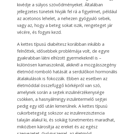
kivédje a súlyos szövődményeket. Általában
jellegzetes tünetek hívják fel rá a figyelmet, például
az acetonos lehelet, a nehezen gyógyuló sebek,
vagy az, hogy a beteg sokat iszik, rengeteget jár
vécére, és fogyni kezd.
A kettes típusú diabétesz korábban inkább a
felnőttek, idősebbek problémája volt, de egyre
gyakrabban látni elhízott gyermekeknél is –
különösen kamaszoknál, akiknél a mozgásszegény
életmód romboló hatását a serdülőkori hormonális
átalakulások is fokozzák. Ebben az esetben az
életmóddal összefüggő kórképről van szó,
amelynek során a sejtek inzulinérzékenysége
csökken, a hasnyálmirigy inzulintermelő sejtjei
pedig egy idő után kimerülnek. A kettes típusú
cukorbetegség sokszor az inzulinrezisztencia
talaján alakul ki, és sokáig tünetmentes maradhat,
miközben károsítja az ereket és az egész
szervezetet. Gyógyszerrel, az életmód