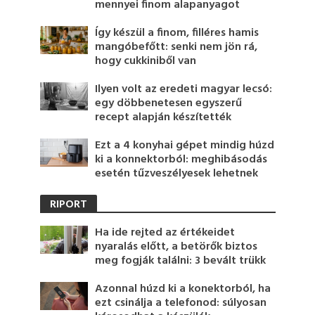
mennyei finom alapanyagot
Így készül a finom, filléres hamis
mangóbefőtt: senki nem jön rá,
hogy cukkiniből van
Ilyen volt az eredeti magyar lecsó:
egy döbbenetesen egyszerű
recept alapján készítették
Ezt a 4 konyhai gépet mindig húzd
ki a konnektorból: meghibásodás
esetén tűzveszélyesek lehetnek
RIPORT
Ha ide rejted az értékeidet
nyaralás előtt, a betörők biztos
meg fogják találni: 3 bevált trükk
Azonnal húzd ki a konektorból, ha
ezt csinálja a telefonod: súlyosan