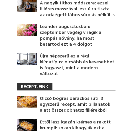
A nagyik titkos módszere: ezzel
filléres masszával lesz újra tiszta
az odaégett lábos súrolás nélkül is
Leander augusztusban:
szeptember végéig virágik a
pompás növény, ha most
betartod ezt a 4 dolgot
Újra népszerű ez a régi
klímatípus: olcsóbb és kevesebbet
is fogyaszt, mint a modern
változat
RECEPTJEINK
Olcsó bögrés barackos süti: 3
egyszerű recept, amit pillanatok
alatt összedobhatsz fillérekből
Ettől lesz igazán krémes a rakott
krumpli: sokan kihagyják ezt a