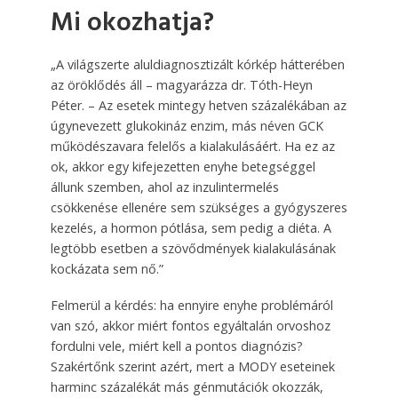
Mi okozhatja?
„A világszerte aluldiagnosztizált kórkép hátterében
az öröklődés áll – magyarázza dr. Tóth-Heyn
Péter. – Az esetek mintegy hetven százalékában az
úgynevezett glukokináz enzim, más néven GCK
működészavara felelős a kialakulásáért. Ha ez az
ok, akkor egy kifejezetten enyhe betegséggel
állunk szemben, ahol az inzulintermelés
csökkenése ellenére sem szükséges a gyógyszeres
kezelés, a hormon pótlása, sem pedig a diéta. A
legtöbb esetben a szövődmények kialakulásának
kockázata sem nő.”
Felmerül a kérdés: ha ennyire enyhe problémáról
van szó, akkor miért fontos egyáltalán orvoshoz
fordulni vele, miért kell a pontos diagnózis?
Szakértőnk szerint azért, mert a MODY eseteinek
harminc százalékát más génmutációk okozzák,