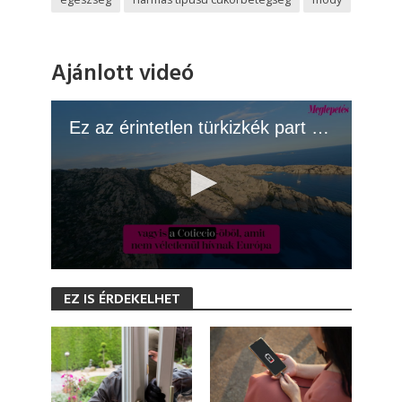
Ajánlott videó
Ez az érintetlen türkizkék part Európa Tahitije
0
s
EZ IS ÉRDEKELHET
e
c
o
n
d
s
o