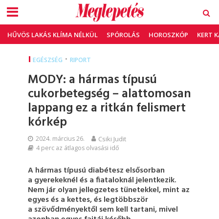
HŰVÖS LAKÁS KLÍMA NÉLKÜL
SPÓROLÁS
HOROSZKÓP
KERT 
•
EGÉSZSÉG
RIPORT
MODY: a hármas típusú
cukorbetegség – alattomosan
lappang ez a ritkán felismert
kórkép
2024. március 26.
Csiki Judit
4 perc az átlagos olvasási idő
A hármas típusú diabétesz elsősorban
a gyerekeknél és a fiataloknál jelentkezik.
Nem jár olyan jellegzetes tünetekkel, mint az
egyes és a kettes, és legtöbbször
a szövődményektől sem kell tartani, mivel