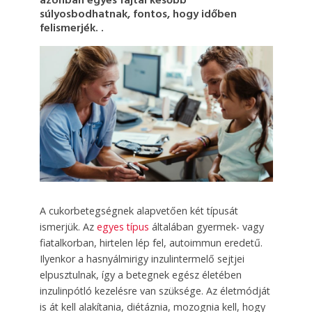
azonban egyes fajtái később
súlyosbodhatnak, fontos, hogy időben
felismerjék. .
A cukorbetegségnek alapvetően két típusát
ismerjük. Az
egyes típus
általában gyermek- vagy
fiatalkorban, hirtelen lép fel, autoimmun eredetű.
Ilyenkor a hasnyálmirigy inzulintermelő sejtjei
elpusztulnak, így a betegnek egész életében
inzulinpótló kezelésre van szüksége. Az életmódját
is át kell alakítania, diétáznia, mozognia kell, hogy