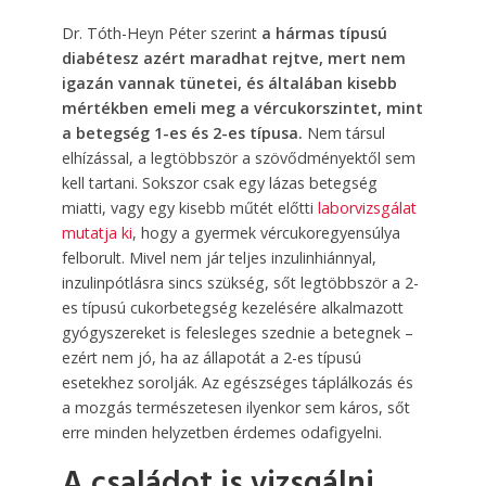
Dr. Tóth-Heyn Péter szerint
a hármas típusú
diabétesz azért maradhat rejtve, mert nem
igazán vannak tünetei, és általában kisebb
mértékben emeli meg a vércukorszintet, mint
a betegség 1-es és 2-es típusa.
Nem társul
elhízással, a legtöbbször a szövődményektől sem
kell tartani. Sokszor csak egy lázas betegség
miatti, vagy egy kisebb műtét előtti
laborvizsgálat
mutatja ki
, hogy a gyermek vércukoregyensúlya
felborult. Mivel nem jár teljes inzulinhiánnyal,
inzulinpótlásra sincs szükség, sőt legtöbbször a 2-
es típusú cukorbetegség kezelésére alkalmazott
gyógyszereket is felesleges szednie a betegnek –
ezért nem jó, ha az állapotát a 2-es típusú
esetekhez sorolják. Az egészséges táplálkozás és
a mozgás természetesen ilyenkor sem káros, sőt
erre minden helyzetben érdemes odafigyelni.
A családot is vizsgálni