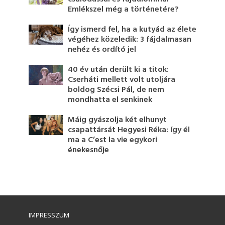
Emlékszel még a történetére?
Így ismerd fel, ha a kutyád az élete
végéhez közeledik: 3 fájdalmasan
nehéz és ordító jel
40 év után derült ki a titok:
Cserháti mellett volt utoljára
boldog Szécsi Pál, de nem
mondhatta el senkinek
Máig gyászolja két elhunyt
csapattársát Hegyesi Réka: így él
ma a C’est la vie egykori
énekesnője
IMPRESSZUM