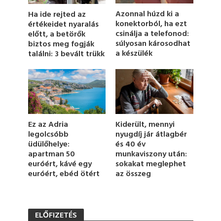
f
1
Azonnal húzd ki a
Ha ide rejted az
m
konektorból, ha ezt
értékeidet nyaralás
i
csinálja a telefonod:
előtt, a betörők
n
u
súlyosan károsodhat
biztos meg fogják
t
a készülék
találni: 3 bevált trükk
e
,
8
s
e
c
o
n
d
Ez az Adria
Kiderült, mennyi
s
legolcsóbb
nyugdíj jár átlagbér
üdülőhelye:
és 40 év
apartman 50
munkaviszony után:
euróért, kávé egy
sokakat meglephet
euróért, ebéd ötért
az összeg
ELŐFIZETÉS