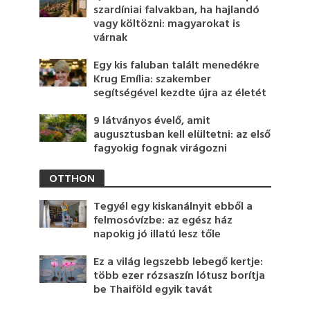
szardíniai falvakban, ha hajlandó
vagy költözni: magyarokat is
várnak
Egy kis faluban talált menedékre
Krug Emília: szakember
segítségével kezdte újra az életét
9 látványos évelő, amit
augusztusban kell elültetni: az első
fagyokig fognak virágozni
OTTHON
Tegyél egy kiskanálnyit ebből a
felmosóvízbe: az egész ház
napokig jó illatú lesz tőle
Ez a világ legszebb lebegő kertje:
több ezer rózsaszín lótusz borítja
be Thaiföld egyik tavát