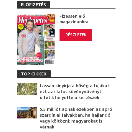
ELŐFIZETÉS
Fizessen elő
magazinunkra!
RÉSZLETEK
TOP CIKKEK
Lassan kinyírja a hőség a tujákat:
ezt az illatos sövénynövényt
ültetik helyette a kertészek
5,5 milliót adnak ezekben az apró
szardíniai falvakban, ha hajlandó
vagy költözni: magyarokat is
várnak