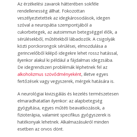
Az érzékelési zavarok hátterében sokféle
rendellenesség állhat. Fokozottan
veszélyeztetettek az idegkárosodások, idegen
szóval a neuropátia szempontjából a
cukorbetegek, az autoimmun betegséggel élők, a
sérülésekből, műtétekből lábadozók. A csigolyák
közti porckorongok sérülései, elmozdulása a
gerincvelőből kilépő idegekre lehet rossz hatással,
ilyenkor alakul ki például a fájdalmas idegzsába.
De idegrendszeri problémák léphetnek fel az
alkoholizmus szövődményeként
, illetve egyes
fertőzések vagy vegyszerek, mérgek hatására is.
A neurológiai kivizsgálás és kezelés természetesen
elmaradhatatlan ilyenkor: az alapbetegség
gyógyítása, egyes műtéti beavatkozások, a
fizioterápia, valamint specifikus gyógyszerek is
hatékonyak lehetnek. Alkalmazásukról minden
esetben az orvos dönt.