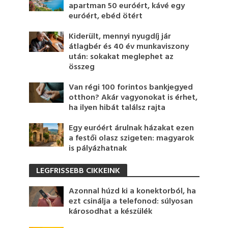
apartman 50 euróért, kávé egy
euróért, ebéd ötért
Kiderült, mennyi nyugdíj jár
átlagbér és 40 év munkaviszony
után: sokakat meglephet az
összeg
Van régi 100 forintos bankjegyed
otthon? Akár vagyonokat is érhet,
ha ilyen hibát találsz rajta
Egy euróért árulnak házakat ezen
a festői olasz szigeten: magyarok
is pályázhatnak
LEGFRISSEBB CIKKEINK
Azonnal húzd ki a konektorból, ha
ezt csinálja a telefonod: súlyosan
károsodhat a készülék