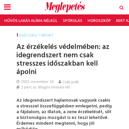
HŰVÖS LAKÁS KLÍMA NÉLKÜL
SPÓROLÁS
HOROSZKÓP
KERT 
•
EGÉSZSÉG
RIPORT
Az érzékelés védelmében: az
idegrendszert nem csak
stresszes időszakban kell
ápolni
2023. november 30.
Csiki Judit
2 perc az átlagos olvasási idő
Az idegrendszert hajlamosak vagyunk csakis
a stresszel összefüggésben emlegetni, pedig
a fájdalom, az illatok, a zene érzékelését, sőt
a biztonságos mozgást is ez teszi lehetővé.
Érdemes mindent megtenni, hogy jól