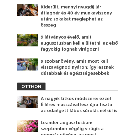
Kiderült, mennyi nyugdíj jár
átlagbér és 40 év munkaviszony
után: sokakat meglephet az
összeg
9 látványos évelő, amit
augusztusban kell elültetni: az első
fagyokig fognak virágozni
9 szobanövény, amit most kell
visszavágnod nyáron: így lesznek
dúsabbak és egészségesebbek
OTTHON
A nagyik titkos módszere: ezzel
filléres masszával lesz újra tiszta
az odaégett lábos súrolás nélkül is
Leander augusztusban:
szeptember végéig virágik a
pompás növény, ha most