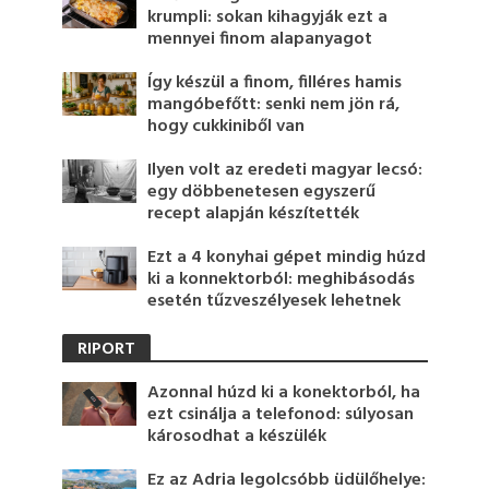
krumpli: sokan kihagyják ezt a
mennyei finom alapanyagot
Így készül a finom, filléres hamis
mangóbefőtt: senki nem jön rá,
hogy cukkiniből van
Ilyen volt az eredeti magyar lecsó:
egy döbbenetesen egyszerű
recept alapján készítették
Ezt a 4 konyhai gépet mindig húzd
ki a konnektorból: meghibásodás
esetén tűzveszélyesek lehetnek
RIPORT
Azonnal húzd ki a konektorból, ha
ezt csinálja a telefonod: súlyosan
károsodhat a készülék
Ez az Adria legolcsóbb üdülőhelye: