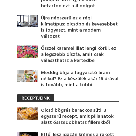
betartod ezt a 4 dolgot
Újra népszerű ez a régi
klímatípus: olcsóbb és kevesebbet
is fogyaszt, mint a modern
változat
Ősszel karamellillat lengi körül: ez
a legszebb díszfa, amit csak
választhatsz a kertedbe
Meddig bírja a fagyasztó áram
nélkül? Ez a készülék akár 16 órával
is tovább, mint a többi
RECEPTJEINK
Olcsó bögrés barackos süti: 3
egyszerű recept, amit pillanatok
alatt összedobhatsz fillérekből
Ettől lesz igazán krémes a rakott