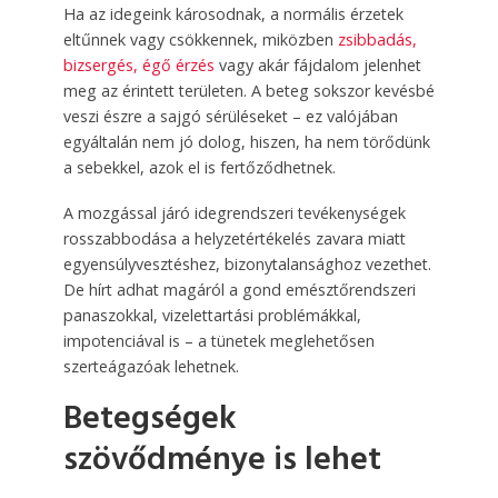
Ha az idegeink károsodnak, a normális érzetek
eltűnnek vagy csökkennek, miközben
zsibbadás,
bizsergés, égő érzés
vagy akár fájdalom jelenhet
meg az érintett területen. A beteg sokszor kevésbé
veszi észre a sajgó sérüléseket – ez valójában
egyáltalán nem jó dolog, hiszen, ha nem törődünk
a sebekkel, azok el is fertőződhetnek.
A mozgással járó idegrendszeri tevékenységek
rosszabbodása a helyzetértékelés zavara miatt
egyensúlyvesztéshez, bizonytalansághoz vezethet.
De hírt adhat magáról a gond emésztőrendszeri
panaszokkal, vizelettartási problémákkal,
impotenciával is – a tünetek meglehetősen
szerteágazóak lehetnek.
Betegségek
szövődménye is lehet