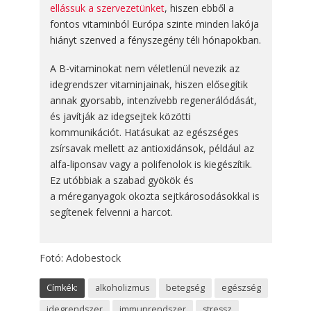
ellássuk a szervezetünket
, hiszen ebből a
fontos vitaminból Európa szinte minden lakója
hiányt szenved a fényszegény téli hónapokban.
A B-vitaminokat nem véletlenül nevezik az
idegrendszer vitaminjainak, hiszen elősegítik
annak gyorsabb, intenzívebb regenerálódását,
és javítják az idegsejtek közötti
kommunikációt. Hatásukat az egészséges
zsírsavak mellett az antioxidánsok, például az
alfa-liponsav vagy a polifenolok is kiegészítik.
Ez utóbbiak a szabad gyökök és
a méreganyagok okozta sejtkárosodásokkal is
segítenek felvenni a harcot.
Fotó: Adobestock
Címkék:
alkoholizmus
betegség
egészség
idegrendszer
immunrendszer
stressz