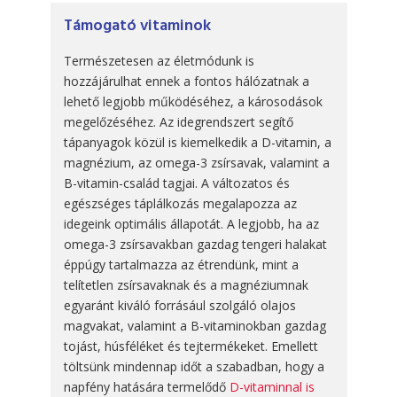
Támogató vitaminok
Természetesen az életmódunk is
hozzájárulhat ennek a fontos hálózatnak a
lehető legjobb működéséhez, a károsodások
megelőzéséhez. Az idegrendszert segítő
tápanyagok közül is kiemelkedik a D-vitamin, a
magnézium, az omega-3 zsírsavak, valamint a
B-vitamin-család tagjai. A változatos és
egészséges táplálkozás megalapozza az
idegeink optimális állapotát. A legjobb, ha az
omega-3 zsírsavakban gazdag tengeri halakat
éppúgy tartalmazza az étrendünk, mint a
telítetlen zsírsavaknak és a magnéziumnak
egyaránt kiváló forrásául szolgáló olajos
magvakat, valamint a B-vitaminokban gazdag
tojást, húsféléket és tejtermékeket. Emellett
töltsünk mindennap időt a szabadban, hogy a
napfény hatására termelődő
D-vitaminnal is