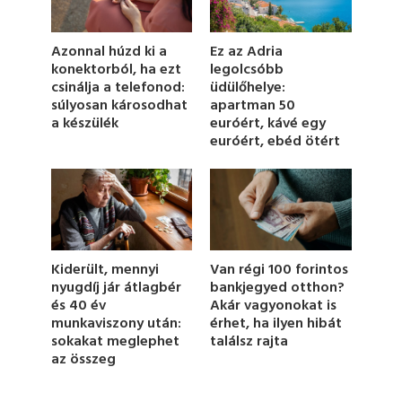
o
f
1
Azonnal húzd ki a
Ez az Adria
m
konektorból, ha ezt
legolcsóbb
i
csinálja a telefonod:
üdülőhelye:
n
u
súlyosan károsodhat
apartman 50
t
a készülék
euróért, kávé egy
e
euróért, ebéd ötért
,
7
s
e
c
o
n
d
s
Kiderült, mennyi
Van régi 100 forintos
nyugdíj jár átlagbér
bankjegyed otthon?
és 40 év
Akár vagyonokat is
munkaviszony után:
érhet, ha ilyen hibát
sokakat meglephet
találsz rajta
az összeg