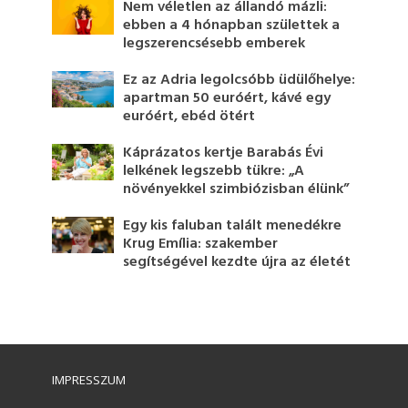
Nem véletlen az állandó mázli:
ebben a 4 hónapban születtek a
legszerencsésebb emberek
Ez az Adria legolcsóbb üdülőhelye:
apartman 50 euróért, kávé egy
euróért, ebéd ötért
Káprázatos kertje Barabás Évi
lelkének legszebb tükre: „A
növényekkel szimbiózisban élünk”
Egy kis faluban talált menedékre
Krug Emília: szakember
segítségével kezdte újra az életét
IMPRESSZUM